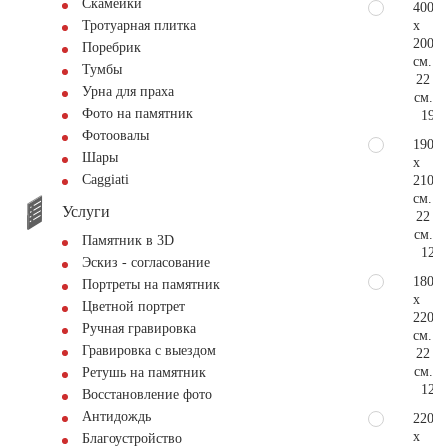
Скамейки
400
x
Тротуарная плитка
200
Поребрик
см.
Тумбы
22
Урна для праха
см.
Фото на памятник
190.
Фотоовалы
190
Шары
x
Сaggiati
210
см.
Услуги
22
см.
Памятник в 3D
127.
Эскиз - согласование
180
Портреты на памятник
x
Цветной портрет
220
Ручная гравировка
см.
Гравировка с выездом
22
см.
Ретушь на памятник
127.
Восстановление фото
Антидождь
220
x
Благоустройство