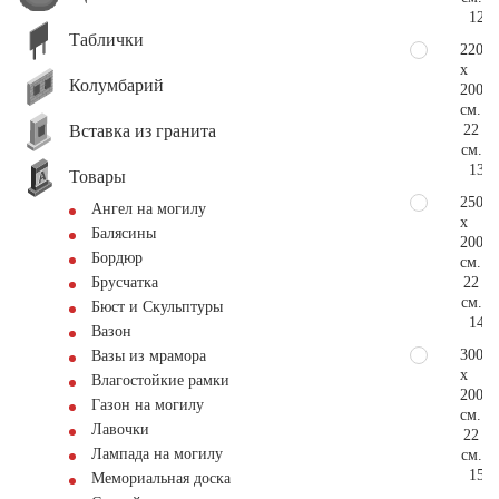
127.
Таблички
220
x
Колумбарий
200
см.
Вставка из гранита
22
см.
133.
Товары
250
Ангел на могилу
x
Балясины
200
Бордюр
см.
22
Брусчатка
см.
Бюст и Скульптуры
143.
Вазон
300
Вазы из мрамора
x
Влагостойкие рамки
200
Газон на могилу
см.
Лавочки
22
Лампада на могилу
см.
158.
Мемориальная доска