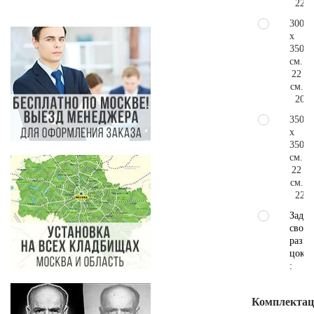
222.
300
x
350
см.
22
см.
206.
350
x
350
см.
22
см.
222.
Задат
свой
разме
цокол
:
Комплектаци