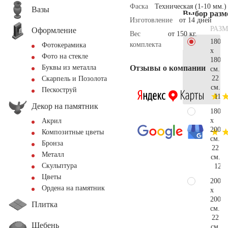
Фаска
Техническая (1-10 мм.)
Вазы
Выбор разм
Изготовление
от 14 дней
РАЗМ
Оформление
Вес
от 150 кг.
180
комплекта
Фотокерамика
x
Фото на стекле
180
Отзывы о компании
Буквы из металла
см.
22
Скарпель и Позолота
см.
Пескоструй
114.
Декор на памятник
180
x
Акрил
200
Композитные цветы
см.
Бронза
22
Металл
см.
Скульптура
120.
Цветы
200
Ордена на памятник
x
200
Плитка
см.
22
Щебень
см.