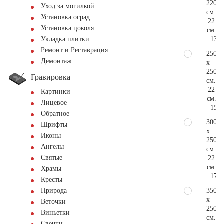
220
Уход за могилкой
см.
Установка оград
22
Установка цоколя
см.
139.
Укладка плитки
Ремонт и Реставрация
250
Демонтаж
x
250
Гравировка
см.
22
Картинки
см.
Лицевое
158.
Обратное
300
Шрифты
x
Иконы
250
Ангелы
см.
Святые
22
см.
Храмы
174.
Кресты
350
Природа
x
Веточки
250
Виньетки
см.
Свечки