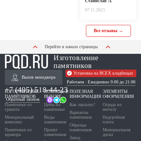
Станислав Л.
07.11.2023
Все отзывы →
Перейти в начало страницы
Изготовление
памятников
Установка на ВСЕХ кладбищах
Вызов менеджера
Работаем : Ежедневно 9:00 до 21:00
+7 (495) 518-44-23
ИЗГОТОВЛЕНИЕ
ПОМОЩЬ В
ПОЛЕЗНАЯ
ЭЛЕМЕНТЫ
ПАМЯТНИКОВ
ВЫБОРЕ
ИНФОРМАЦИЯ
ОФОРМЛЕНИЯ
Обратный звонок
Памятники из
Цены на
Как заказать?
Ограда на
гранита
памятники
могилу
Варианты
Мемориальный
Виды
памятников
Надгробная
комплекс
памятников
плита
Образцы
Памятники из
Проект
памятников
Мемориальная
мрамора
памятников
доска
Завод