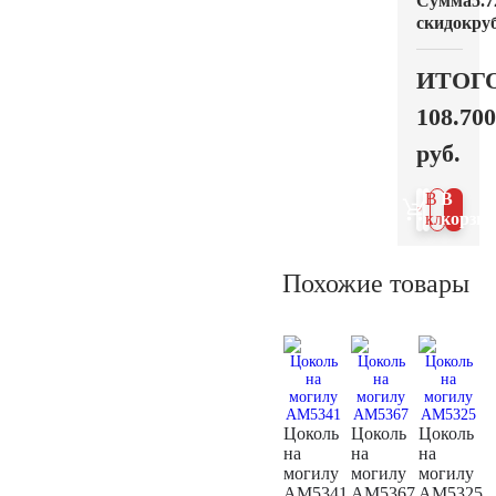
Сумма
5.7
скидок
руб
ИТОГ
108.700
руб.
В 1
В
клик
корзин
Похожие товары
Цоколь
Цоколь
Цоколь
на
на
на
могилу
могилу
могилу
AM5341
AM5367
AM5325