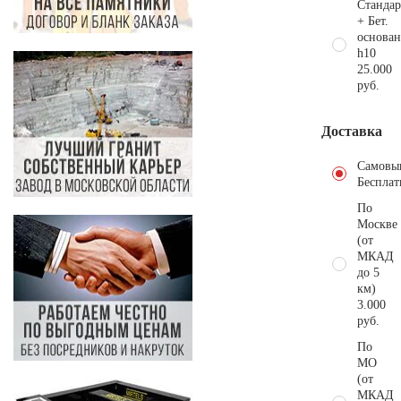
Стандар
+ Бет.
основан
h10
25.000
руб.
Доставка
Самовы
Бесплат
По
Москве
(от
МКАД
до 5
км)
3.000
руб.
По
МО
(от
МКАД