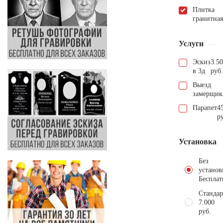
Плитка
гранитная
Услуги
Эскиз
3.5
в 3д
руб.
Выезд
замерщик
Парапет
4
р
Установка
Без
установ
Бесплат
Стандар
7.000
руб.