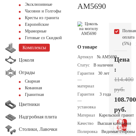
AM5690
Эксклюзивные
Часовни и Голгофы
Кресты из гранита
Европейские
Полная
Мраморные
оплата
Готовые со Скидкой
(5%)
О товаре
Комплексы
Артикул
№ AM5690
Цена
Цоколя
Статус
В наличии
:
Ограды
Гарантия
30 лет
114.400
—
Сварная
материал
Кованная
руб.
Гарантия
3 года
Гранитная
108.700
—
Цветники
установка
руб.
Материал
Карельский гранит
Надгробная плита
В 1
В
Качество
Высшая категория
клик
корзин
Столики, Лавочки
Полировка
Видимые стороны