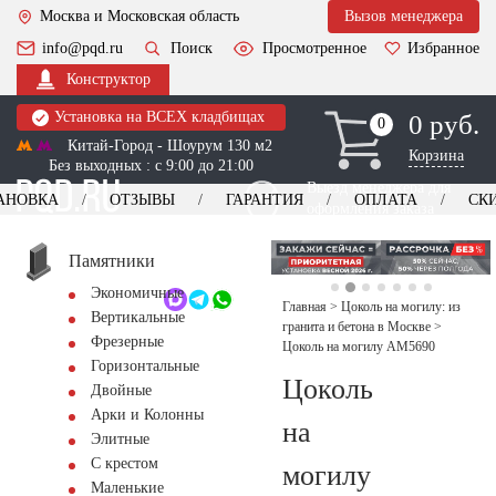
Москва и Московская область
Вызов менеджера
info@pqd.ru
Поиск
Просмотренное
Избранное
Конструктор
Установка на ВСЕХ кладбищах
0 руб.
0
0
Китай-Город - Шоурум 130 м2
Корзина
Без выходных : с 9:00 до 21:00
Выезд менеджера для
АНОВКА
ОТЗЫВЫ
ГАРАНТИЯ
ОПЛАТА
СК
оформления заказа
изготовление
Заказать выезд
памятников
+7 (495) 518-44-23
Памятники
Экономичные
Обратный звонок
Главная
>
Цоколь на могилу: из
Вертикальные
гранита и бетона в Москве
>
Фрезерные
Цоколь на могилу AM5690
Горизонтальные
Цоколь
Двойные
Арки и Колонны
на
Элитные
С крестом
могилу
Маленькие