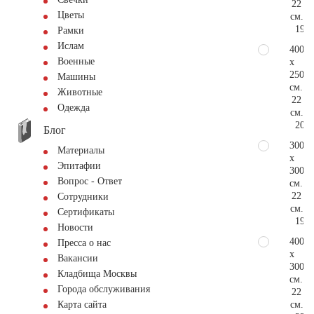
22
Цветы
см.
190.
Рамки
Ислам
400
Военные
x
250
Машины
см.
Животные
22
Одежда
см.
206.
Блог
300
Материалы
x
Эпитафии
300
Вопрос - Ответ
см.
22
Сотрудники
см.
Сертификаты
190.
Новости
400
Пресса о нас
x
Вакансии
300
Кладбища Москвы
см.
Города обслуживания
22
см.
Карта сайта