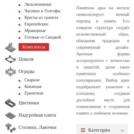
Эксклюзивные
Памятник арка на могиле
Часовни и Голгофы
символизирует вечный
Кресты из гранита
переход и память. Его
Европейские
изящная структура создаёт
Мраморные
величественный образ,
Готовые со Скидкой
объединяя традиции и
Комплексы
современный дизайн.
Арочные формы
Цоколя
ассоциируются с вечностью
и защитой, делая такие
Ограды
памятники особенно
Сварная
популярными. Выбор арки
Кованная
подчёркивает уважение к
Гранитная
усопшему, создавая
достойное место для
Цветники
поминовения и сохранения
памяти о любимом человеке.
Надгробная плита
Столики, Лавочки
Категории