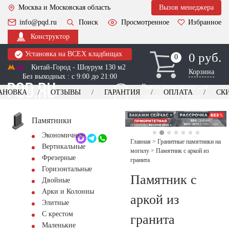
Москва и Московская область
Вызов менеджера
info@pqd.ru
Поиск
Просмотренное
Избранное
Конструктор
Установка на ВСЕХ кладбищах
0 руб.
0
0
Китай-Город - Шоурум 130 м2
Корзина
Без выходных : с 9:00 до 21:00
Выезд менеджера для
АНОВКА
ОТЗЫВЫ
ГАРАНТИЯ
ОПЛАТА
СК
оформления заказа
изготовление
Заказать выезд
памятников
+7 (495) 518-44-23
Памятники
Экономичные
Обратный звонок
Главная
>
Гранитные памятники на
Вертикальные
могилу
>
Памятник с аркой из
Фрезерные
гранита
Горизонтальные
Памятник с
Двойные
Арки и Колонны
аркой из
Элитные
С крестом
гранита
Маленькие