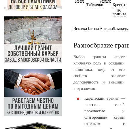
Вазы
Декор
Таблички
Кресты
из
гранита
Вставка
Плитка
Ангелы
Лампады
Разнообразие гран
Выбор гранита играет
ключевую роль в создании
памятника, ведь от его
свойств зависит
долговечность и внешний
вид изделия.
Карельский гранит —
известен своей
прочностью и
благородным серым
оттенком с