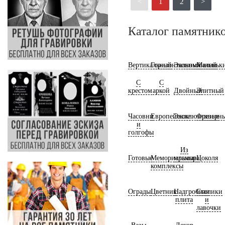
<
1
2
>
Каталог памятник
Вертикальный
Горизонтальный
Экономичный
Маленьк
С
С
крестом
аркой
Двойный
Элитный
Часовни
Европейские
Эксклюзивные
Фрезерн
и
голгофы
Из
Готовые
Мемориальные
мрамора
Цоколя
комплексы
Ограды
Цветник
Надгробная
Столики
плита
и
лавочки