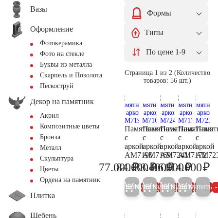
Вазы
Формы
Оформление
Типы
Фотокерамика
По цене 1-9
Фото на стекле
Буквы из металла
Страница 1 из 2 (Количество
Скарпель и Позолота
товаров: 56 шт.)
Пескоструй
Декор на памятник
Акрил
Композитные цветы
Памятник
Памятник
Памятник
Памятник
Памят
с
с
с
с
с
Бронза
аркой
аркой
аркой
аркой
аркой
Металл
AM7190
AM7169
AM7241
AM7172
AM72
Скульптура
₽
₽
₽
₽
₽
77.000
84.600
88.400
96.900
114.000
81.000
89.000
93.000
102.000
12
Цветы
Ордена на памятник
Купить
Купить
Купить
Купить
Купить
5%
5%
5%
5%
Плитка
Щебень