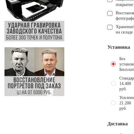
покрытие
Восстано
фотограф
Хранение
на складе
Установка
Без
установ
Бесплат
Стандар
14.400
руб.
Усиленн
21.200
руб.
Доставка