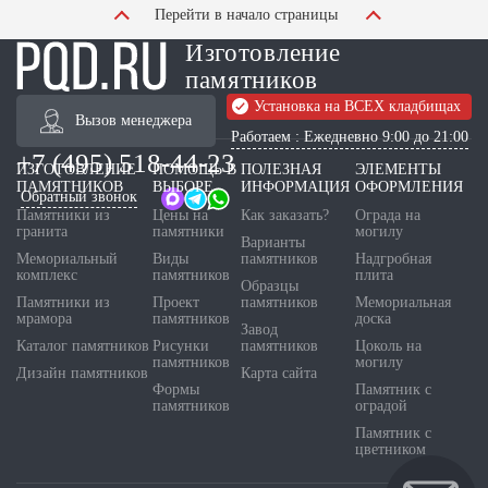
Перейти в начало страницы
Изготовление
памятников
Установка на ВСЕХ кладбищах
Вызов менеджера
Работаем : Ежедневно 9:00 до 21:00
+7 (495) 518-44-23
ИЗГОТОВЛЕНИЕ
ПОМОЩЬ В
ПОЛЕЗНАЯ
ЭЛЕМЕНТЫ
ПАМЯТНИКОВ
ВЫБОРЕ
ИНФОРМАЦИЯ
ОФОРМЛЕНИЯ
Обратный звонок
Памятники из
Цены на
Как заказать?
Ограда на
гранита
памятники
могилу
Варианты
Мемориальный
Виды
памятников
Надгробная
комплекс
памятников
плита
Образцы
Памятники из
Проект
памятников
Мемориальная
мрамора
памятников
доска
Завод
Каталог памятников
Рисунки
памятников
Цоколь на
памятников
могилу
Дизайн памятников
Карта сайта
Формы
Памятник с
памятников
оградой
Памятник с
цветником