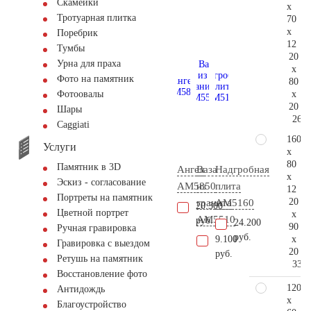
Скамейки
x
Тротуарная плитка
70
x
Поребрик
12
Тумбы
20
Урна для праха
x
Фото на памятник
80
x
Фотоовалы
20
Шары
265.
Сaggiati
160
Услуги
x
80
Памятник в 3D
Ангел
Ваза
Надгробная
x
Эскиз - согласование
AM5850
из
плита
12
Портреты на памятник
20
гранита
AM5160
20.300
Цветной портрет
x
AM5510
руб.
24.200
90
Ручная гравировка
руб.
x
9.100
Гравировка с выездом
20
руб.
Ретушь на памятник
330.
Восстановление фото
120
Антидождь
x
Благоустройство