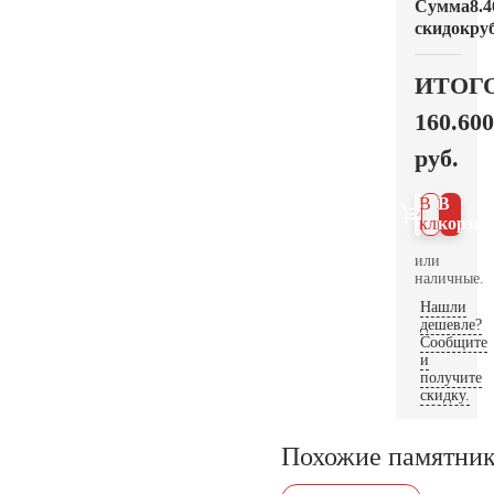
Сумма
8.4
скидок
руб
ИТОГ
160.600
руб.
В 1
В
клик
корзин
или
наличные.
Нашли
дешевле?
Сообщите
и
получите
скидку.
Похожие памятни