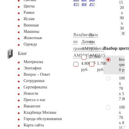
15
Цветы
20
Рамки
x
90
Ислам
x
Военные
30
Машины
381.
Ваза
Звезда
Ваза
Животные
из
Давида
из
Одежда
Выбор цвет
гранита
AM0856
гранита
Блог
AM5505
AM5515
27.600
Без
Материалы
руб.
4.800
5.700
цветн
Эпитафии
руб.
руб.
0 руб
Вопрос - Ответ
100
Сотрудники
x
Сертификаты
70
Новости
x 5
7.800
Пресса о нас
Вакансии
100
x
Кладбища Москвы
70
Города обслуживания
x 8
Карта сайта
11.70