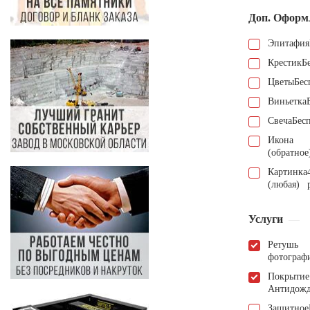
Доп. Оформ
Эпитафия
Крестик
Б
Цветы
Бес
Виньетка
Свеча
Бес
Икона
(обратное
Картинка
(любая)
Услуги
Ретушь
фотограф
Покрытие
Антидож
Защитное