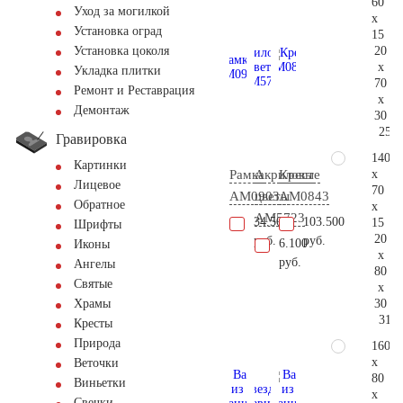
60
Уход за могилкой
x
Установка оград
15
20
Установка цоколя
x
Укладка плитки
70
Ремонт и Реставрация
x
Демонтаж
30
253.
Гравировка
140
Картинки
x
Рамка
Акриловые
Крест
Лицевое
70
AM0903
цветы
AM0843
Обратное
x
AM5723
34.500
103.500
15
Шрифты
20
руб.
руб.
6.100
Иконы
x
руб.
Ангелы
80
Святые
x
30
Храмы
314.
Кресты
Природа
160
x
Веточки
80
Виньетки
x
Свечки