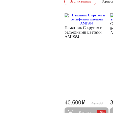
Вертикальные
Горизо
С
Памятник С кругом и
в
рельефными цветами
A
AM1984
₽
40.600
42.700
Купить
5%