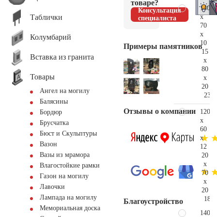
товаре?
140
Консультация
Таблички
x
специалиста
70
x
Колумбарий
10
Примеры памятников
15
Вставка из гранита
x
80
Товары
x
20
Ангел на могилу
230.
Балясины
Отзывы о компании
120
Бордюр
x
Брусчатка
60
Бюст и Скульптуры
x
Вазон
12
Вазы из мрамора
20
x
Влагостойкие рамки
70
Газон на могилу
x
Лавочки
20
Лампада на могилу
188.
Благоустройство
Мемориальная доска
140