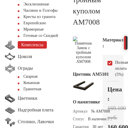
Эксклюзивные
куполом
Часовни и Голгофы
Кресты из гранита
AM7008
Европейские
Мраморные
Готовые со Скидкой
Материал
Комплексы
:
Цоколя
Полная
Ограды
оплата
Цветник АМ5101
(5%)
Сварная
Кованная
Цена
Гранитная
:
Цветники
О памятнике
169.100
Надгробная плита
Артикул
№ AM7008
руб.
Статус
В наличии
Столики, Лавочки
160.600
Гарантия
30 лет