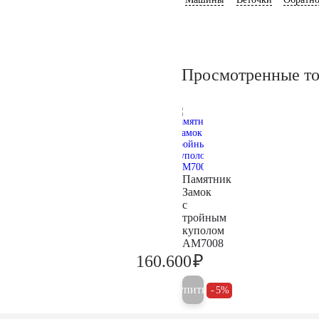
Просмотренные т
Памятник
Замок
с
тройным
куполом
AM7008
₽
160.600
169.100
Купить
5%