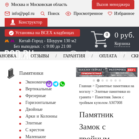
Москва и Московская область
Вызов менеджера
info@pqd.ru
Поиск
Просмотренное
Избранное
Конструктор
Установка на ВСЕХ кладбищах
0 руб.
0
0
Китай-Город - Шоурум 130 м2
Корзина
Без выходных : с 9:00 до 21:00
Выезд менеджера для
АНОВКА
ОТЗЫВЫ
ГАРАНТИЯ
ОПЛАТА
СК
оформления заказа
изготовление
Заказать выезд
памятников
+7 (495) 518-44-23
Памятники
Экономичные
Обратный звонок
Главная
>
Гранитные памятники на
Вертикальные
могилу
>
Элитные памятники из
Фрезерные
гранита
>
Памятник Замок с
Горизонтальные
тройным куполом AM7008
Двойные
Памятник
Арки и Колонны
Элитные
Замок с
С крестом
тройным
Маленькие