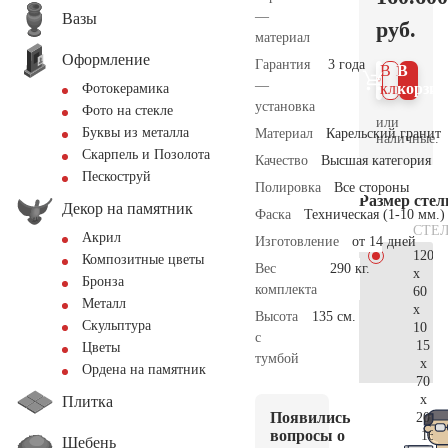
—
Вазы
руб.
материал
Оформление
Гарантия
3 года
В 1
В
—
клик
корзин
Фотокерамика
установка
Фото на стекле
или
Буквы из металла
Материал
Карельский гранит
наличные.
Скарпель и Позолота
Качество
Высшая категория
Пескоструй
Полировка
Все стороны
Размер сте
Декор на памятник
Фаска
Техническая (1-10 мм.)
СТЕ
Акрил
Изготовление
от 14 дней
120
Композитные цветы
Вес
290 кг.
x
Бронза
комплекта
60
Металл
x
Высота
135 см.
Скульптура
10
с
15
Цветы
тумбой
x
Ордена на памятник
70
x
Плитка
Появились
20
вопросы о
169.
Щебень