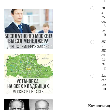
179.
300
x
350
см.
13
см.
166.
350
x
350
см.
13
см.
179.
Задат
свой
разме
цокол
:
Комплектаци