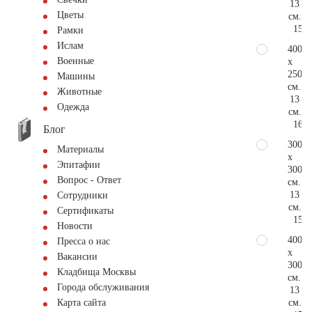
13
Цветы
см.
154.
Рамки
Ислам
400
Военные
x
250
Машины
см.
Животные
13
Одежда
см.
166.
Блог
300
Материалы
x
Эпитафии
300
Вопрос - Ответ
см.
13
Сотрудники
см.
Сертификаты
154.
Новости
400
Пресса о нас
x
Вакансии
300
Кладбища Москвы
см.
Города обслуживания
13
см.
Карта сайта