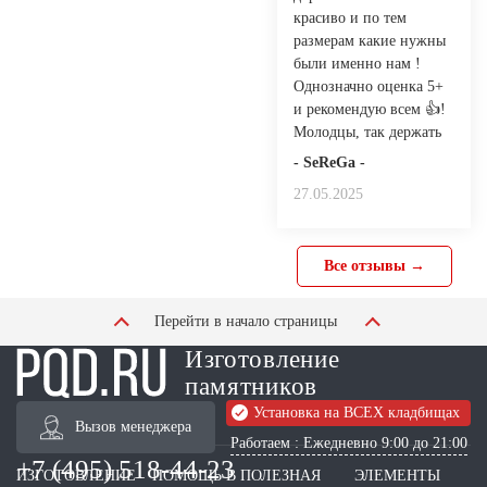
красиво и по тем
размерам какие нужны
были именно нам !
Однозначно оценка 5+
и рекомендую всем 👍!
Молодцы, так держать
- SeReGa -
27.05.2025
Все отзывы →
Перейти в начало страницы
Изготовление
памятников
Установка на ВСЕХ кладбищах
Вызов менеджера
Работаем : Ежедневно 9:00 до 21:00
+7 (495) 518-44-23
ИЗГОТОВЛЕНИЕ
ПОМОЩЬ В
ПОЛЕЗНАЯ
ЭЛЕМЕНТЫ