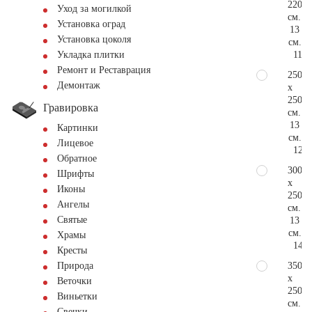
220
Уход за могилкой
см.
Установка оград
13
Установка цоколя
см.
112.
Укладка плитки
Ремонт и Реставрация
250
Демонтаж
x
250
Гравировка
см.
13
Картинки
см.
Лицевое
128.
Обратное
300
Шрифты
x
Иконы
250
Ангелы
см.
Святые
13
см.
Храмы
141.
Кресты
350
Природа
x
Веточки
250
Виньетки
см.
Свечки