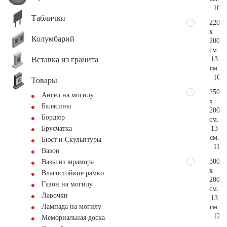
102.
Таблички
220
x
Колумбарий
200
см.
Вставка из гранита
13
см.
107.
Товары
250
Ангел на могилу
x
Балясины
200
Бордюр
см.
13
Брусчатка
см.
Бюст и Скульптуры
115.
Вазон
300
Вазы из мрамора
x
Влагостойкие рамки
200
Газон на могилу
см.
Лавочки
13
Лампада на могилу
см.
128.
Мемориальная доска