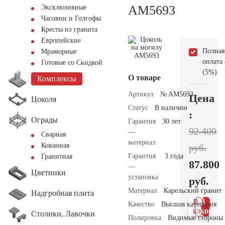
AM5693
Эксклюзивные
Часовни и Голгофы
Кресты из гранита
Европейские
Полная
Мраморные
оплата
Готовые со Скидкой
(5%)
О товаре
Комплексы
Артикул
№ AM5693
Цена
Цоколя
Статус
В наличии
:
Ограды
Гарантия
30 лет
92.400
—
Сварная
материал
Кованная
руб.
Гарантия
3 года
Гранитная
87.800
—
Цветники
установка
руб.
Материал
Карельский гранит
Надгробная плита
В 1
В
Качество
Высшая категория
клик
корзин
Столики, Лавочки
Полировка
Видимые стороны