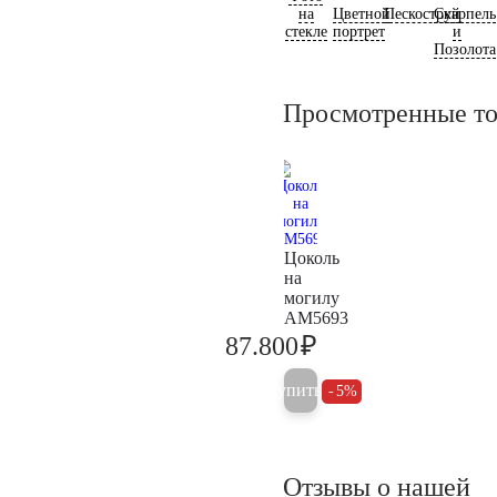
на
Цветной
Пескоструй
Скарпель
стекле
портрет
и
Позолота
Просмотренные т
Цоколь
на
могилу
AM5693
₽
87.800
92.400
Купить
5%
Отзывы о нашей