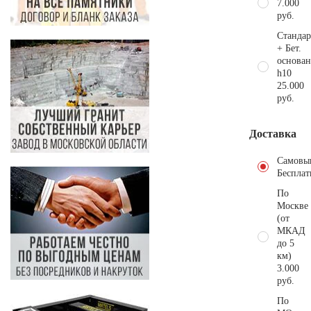
7.000
руб.
Стандар
+ Бет.
основан
h10
25.000
руб.
Доставка
Самовы
Бесплат
По
Москве
(от
МКАД
до 5
км)
3.000
руб.
По