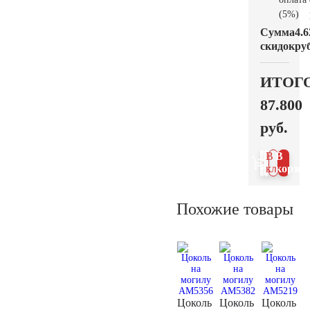
(5%)
Сумма
4.6
скидок
руб
ИТОГ
87.800
руб.
В 1
В
клик
корзин
Похожие товары
Цоколь
Цоколь
Цоколь