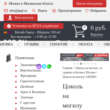
Москва и Московская область
Вызов менеджера
info@pqd.ru
Поиск
Просмотренное
Избранное
Конструктор
Установка на ВСЕХ кладбищах
0 руб.
0
0
Китай-Город - Шоурум 130 м2
Корзина
Без выходных : с 9:00 до 21:00
Выезд менеджера для
АНОВКА
ОТЗЫВЫ
ГАРАНТИЯ
ОПЛАТА
СК
оформления заказа
изготовление
Заказать выезд
памятников
+7 (495) 518-44-23
Памятники
Экономичные
Обратный звонок
Главная
>
Цоколь на могилу: из
Вертикальные
гранита и бетона в Москве
>
Фрезерные
Цоколь на могилу AM5693
Горизонтальные
Цоколь
Двойные
Арки и Колонны
на
Элитные
С крестом
могилу
Маленькие