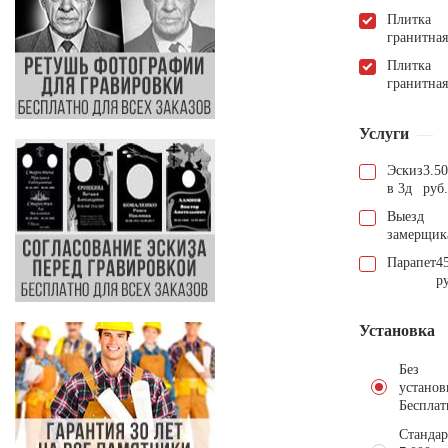
Плитка
гранитная
Плитка
гранитная
Услуги
Эскиз
3.5
в 3д
руб.
Выезд
замерщик
Парапет
4
р
Установка
Без
установ
Бесплат
Стандар