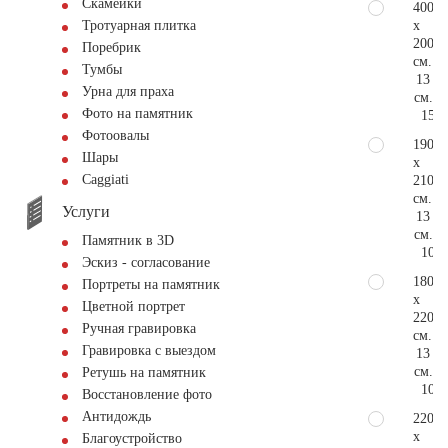
Скамейки
400
x
Тротуарная плитка
200
Поребрик
см.
Тумбы
13
Урна для праха
см.
Фото на памятник
154.
Фотоовалы
190
Шары
x
Сaggiati
210
см.
Услуги
13
см.
Памятник в 3D
102.
Эскиз - согласование
180
Портреты на памятник
x
Цветной портрет
220
Ручная гравировка
см.
Гравировка с выездом
13
см.
Ретушь на памятник
102.
Восстановление фото
Антидождь
220
x
Благоустройство