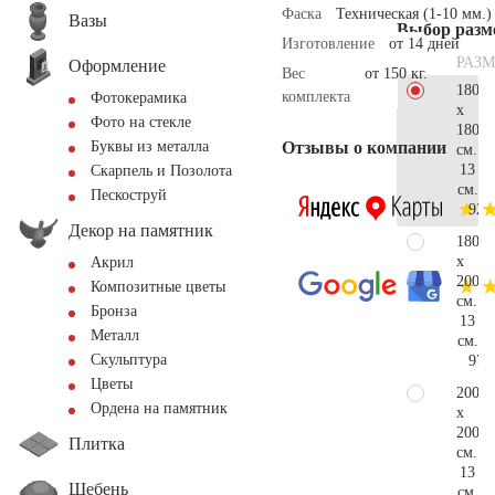
Фаска
Техническая (1-10 мм.)
Вазы
Выбор разм
Изготовление
от 14 дней
РАЗМ
Оформление
Вес
от 150 кг.
180
комплекта
Фотокерамика
x
Фото на стекле
180
Отзывы о компании
Буквы из металла
см.
13
Скарпель и Позолота
см.
Пескоструй
92.
Декор на памятник
180
x
Акрил
200
Композитные цветы
см.
Бронза
13
Металл
см.
Скульптура
97.
Цветы
200
Ордена на памятник
x
200
Плитка
см.
13
Щебень
см.