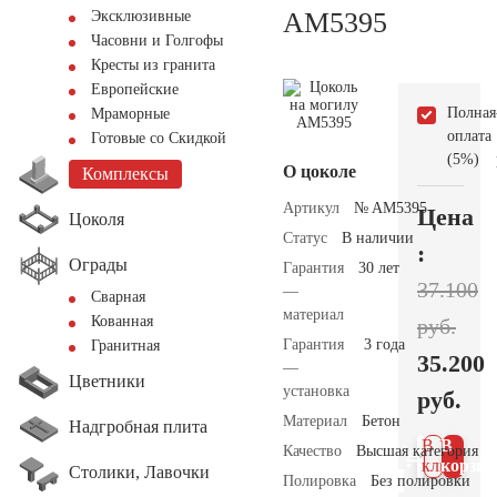
AM5395
Эксклюзивные
Часовни и Голгофы
Кресты из гранита
Европейские
Полная
Мраморные
оплата
Готовые со Скидкой
(5%)
О цоколе
Комплексы
Артикул
№ AM5395
Цена
Цоколя
Статус
В наличии
:
Ограды
Гарантия
30 лет
37.100
—
Сварная
материал
Кованная
руб.
Гарантия
3 года
Гранитная
35.200
—
Цветники
установка
руб.
Материал
Бетон
Надгробная плита
В 1
В
Качество
Высшая категория
клик
корзин
Столики, Лавочки
Полировка
Без полировки