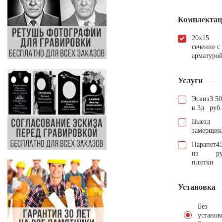
Комплектаци
20х15
сечение с
арматуро
Услуги
Эскиз
3.5
в 3д
руб.
Выезд
замерщик
Парапет
4
из
р
плитки
Установка
Без
установ