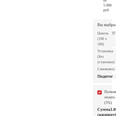
от
5.000
руб.
Вы выбра
Цоколь
37
(180 x
180)
Установка
(Без
установки)
Самовывоз
Подитог
Полная
оплата
(5%)
Сумма
1.8
скидок
руб