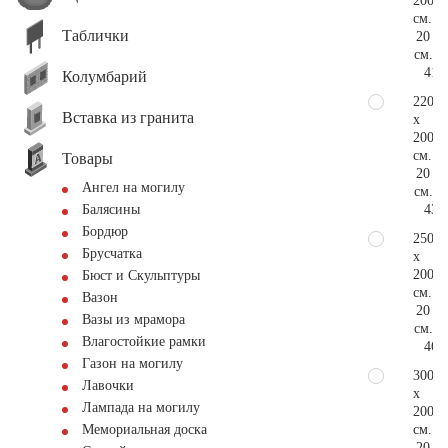
200
см.
Таблички
20
см.
41.
Колумбарий
220
Вставка из гранита
x
200
см.
Товары
20
Ангел на могилу
см.
43.
Балясины
Бордюр
250
Брусчатка
x
200
Бюст и Скульптуры
см.
Вазон
20
Вазы из мрамора
см.
Влагостойкие рамки
46.
Газон на могилу
300
Лавочки
x
Лампада на могилу
200
см.
Мемориальная доска
20