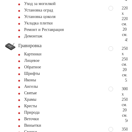
Уход за могилкой
220
Установка оград
x
Установка цоколя
220
Укладка плитки
см.
20
Ремонт и Реставрация
см.
Демонтаж
45.
Гравировка
250
x
Картинки
250
Лицевое
см.
Обратное
20
Шрифты
см.
Иконы
51.
Ангелы
300
Святые
x
250
Храмы
см.
Кресты
20
Природа
см.
Веточки
56.
Виньетки
350
Свечки