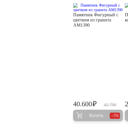
Памятник Фигурный с
П
цветком из гранита
к
AM1390
₽
40.600
42.700
Купить
5%