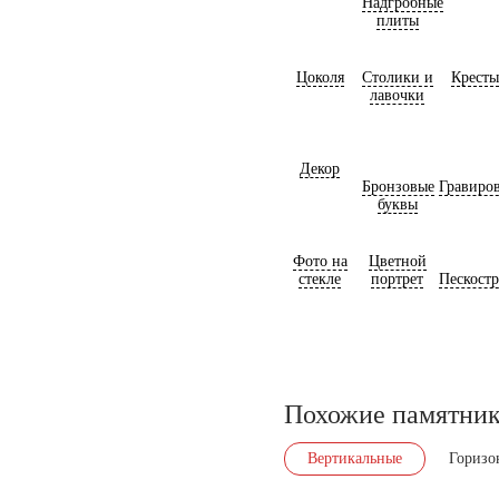
Надгробные
плиты
Цоколя
Столики и
Кресты
лавочки
Декор
Бронзовые
Гравиро
буквы
Фото на
Цветной
стекле
портрет
Пескост
Похожие памятни
Вертикальные
Горизо