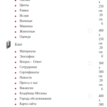
x
Цветы
250
Рамки
см.
20
Ислам
см.
Военные
61.
Машины
400
Животные
x
Одежда
250
см.
Блог
20
Материалы
см.
67.
Эпитафии
Вопрос - Ответ
300
Сотрудники
x
300
Сертификаты
см.
Новости
20
Пресса о нас
см.
Вакансии
61.
Кладбища Москвы
400
Города обслуживания
x
Карта сайта
300