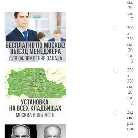
см.
20
см.
72.
300
x
350
см.
20
см.
67.
350
x
350
см.
20
см.
72.
Задат
свой
разме
цокол
: