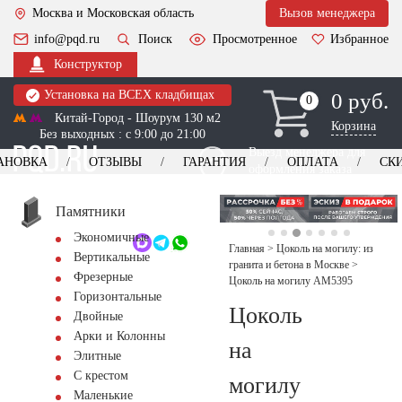
Москва и Московская область
Вызов менеджера
info@pqd.ru
Поиск
Просмотренное
Избранное
Конструктор
Установка на ВСЕХ кладбищах
0 руб.
0
0
Китай-Город - Шоурум 130 м2
Корзина
Без выходных : с 9:00 до 21:00
Выезд менеджера для
АНОВКА
ОТЗЫВЫ
ГАРАНТИЯ
ОПЛАТА
СК
оформления заказа
изготовление
Заказать выезд
памятников
+7 (495) 518-44-23
Памятники
Экономичные
Обратный звонок
Главная
>
Цоколь на могилу: из
Вертикальные
гранита и бетона в Москве
>
Фрезерные
Цоколь на могилу AM5395
Горизонтальные
Цоколь
Двойные
Арки и Колонны
на
Элитные
С крестом
могилу
Маленькие