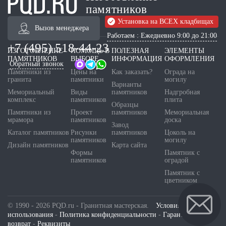
памятников
Установка на ВСЕХ кладбищах
Вызов менеджера
Работаем : Ежедневно 9:00 до 21:00
+7 (495) 518-44-23
ИЗГОТОВЛЕНИЕ
ПОМОЩЬ В
ПОЛЕЗНАЯ
ЭЛЕМЕНТЫ
ПАМЯТНИКОВ
ВЫБОРЕ
ИНФОРМАЦИЯ
ОФОРМЛЕНИЯ
Обратный звонок
Памятники из
Цены на
Как заказать?
Ограда на
гранита
памятники
могилу
Варианты
Мемориальный
Виды
памятников
Надгробная
комплекс
памятников
плита
Образцы
Памятники из
Проект
памятников
Мемориальная
мрамора
памятников
доска
Завод
Каталог памятников
Рисунки
памятников
Цоколь на
памятников
могилу
Дизайн памятников
Карта сайта
Формы
Памятник с
памятников
оградой
Памятник с
цветником
© 1990 - 2026 PQD.ru - Гранитная мастерская.
Условия
использования
-
Политика конфиденциальности
-
Гарантия и
возврат
-
Реквизиты