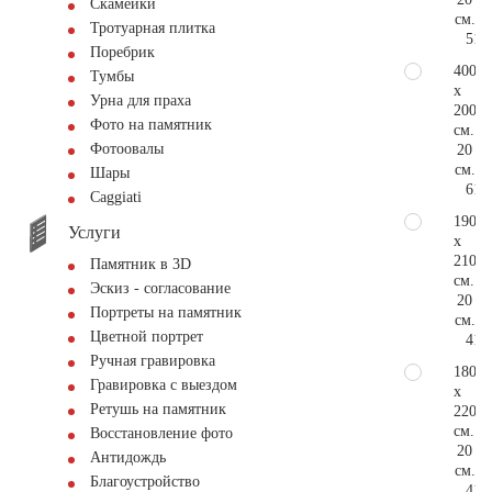
Скамейки
см.
Тротуарная плитка
51.
Поребрик
400
Тумбы
x
Урна для праха
200
Фото на памятник
см.
Фотоовалы
20
см.
Шары
61.
Сaggiati
190
Услуги
x
210
Памятник в 3D
см.
Эскиз - согласование
20
Портреты на памятник
см.
Цветной портрет
41.
Ручная гравировка
180
Гравировка с выездом
x
Ретушь на памятник
220
см.
Восстановление фото
20
Антидождь
см.
Благоустройство
41.