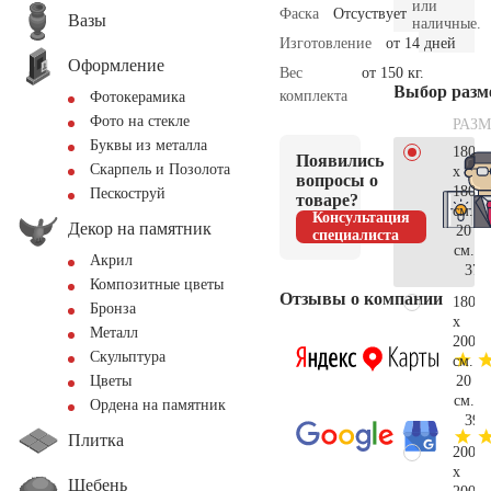
или
Фаска
Отсуствует
Вазы
наличные.
Изготовление
от 14 дней
Оформление
Вес
от 150 кг.
Выбор разм
комплекта
Фотокерамика
Фото на стекле
РАЗМ
Буквы из металла
180
Появились
Скарпель и Позолота
x
вопросы о
180
Пескоструй
товаре?
см.
Консультация
Декор на памятник
20
специалиста
см.
Акрил
37.
Композитные цветы
Отзывы о компании
180
Бронза
x
Металл
200
Скульптура
см.
20
Цветы
см.
Ордена на памятник
39.
Плитка
200
x
Щебень