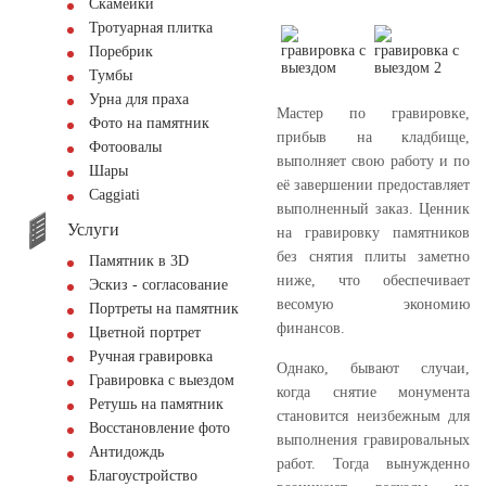
Скамейки
Тротуарная плитка
Поребрик
Тумбы
Урна для праха
Мастер по гравировке,
Фото на памятник
прибыв на кладбище,
Фотоовалы
выполняет свою работу и по
Шары
её завершении предоставляет
Сaggiati
выполненный заказ. Ценник
Услуги
на гравировку памятников
без снятия плиты заметно
Памятник в 3D
ниже, что обеспечивает
Эскиз - согласование
весомую экономию
Портреты на памятник
финансов.
Цветной портрет
Ручная гравировка
Однако, бывают случаи,
Гравировка с выездом
когда снятие монумента
Ретушь на памятник
становится неизбежным для
Восстановление фото
выполнения гравировальных
Антидождь
работ. Тогда вынужденно
Благоустройство