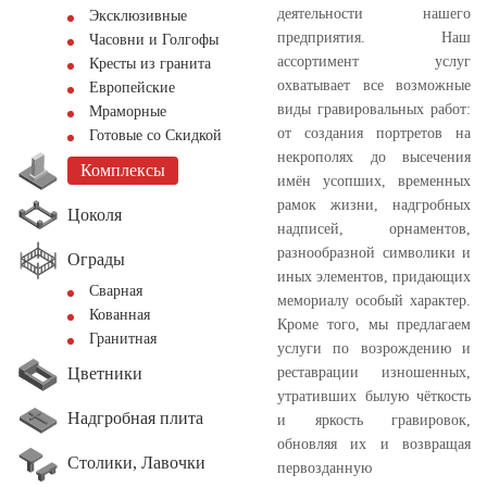
деятельности нашего
Эксклюзивные
предприятия. Наш
Часовни и Голгофы
ассортимент услуг
Кресты из гранита
охватывает все возможные
Европейские
виды гравировальных работ:
Мраморные
от создания портретов на
Готовые со Скидкой
некрополях до высечения
Комплексы
имён усопших, временных
рамок жизни, надгробных
Цоколя
надписей, орнаментов,
разнообразной символики и
Ограды
иных элементов, придающих
Сварная
мемориалу особый характер.
Кованная
Кроме того, мы предлагаем
Гранитная
услуги по возрождению и
Цветники
реставрации изношенных,
утративших былую чёткость
Надгробная плита
и яркость гравировок,
обновляя их и возвращая
Столики, Лавочки
первозданную