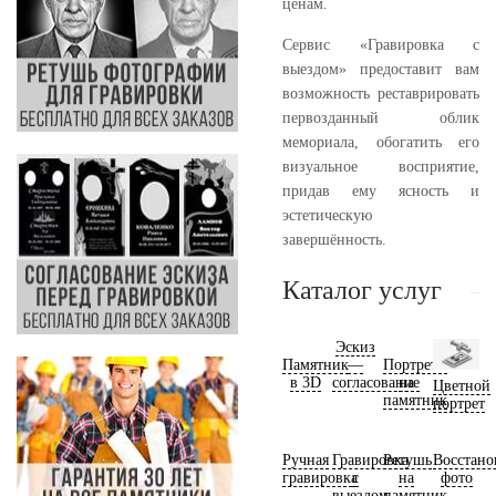
ценам.
Сервис «Гравировка с
выездом» предоставит вам
возможность реставрировать
первозданный облик
мемориала, обогатить его
визуальное восприятие,
придав ему ясность и
эстетическую
завершённость.
Каталог услуг
Эскиз
Памятник
—
Портреты
в 3D
согласование
на
Цветной
памятник
портрет
Ручная
Гравировка
Ретушь
Восстано
гравировка
с
на
фото
выездом
памятник