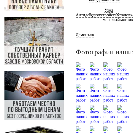
Уход
Антидождь
Благоустройство
за
Установк
могилкой
памятни
Демонтаж
Фотографии наших