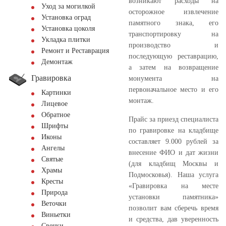
возникают расходы на
Уход за могилкой
осторожное извлечение
Установка оград
памятного знака, его
Установка цоколя
транспортировку на
Укладка плитки
производство и
Ремонт и Реставрация
последующую реставрацию,
Демонтаж
а затем на возвращение
Гравировка
монумента на
первоначальное место и его
Картинки
монтаж.
Лицевое
Обратное
Прайс за приезд специалиста
Шрифты
по гравировке на кладбище
Иконы
составляет 9.000 рублей за
Ангелы
внесение ФИО и дат жизни
Святые
(для кладбищ Москвы и
Храмы
Подмосковья). Наша услуга
Кресты
«Гравировка на месте
Природа
установки памятника»
Веточки
позволит вам сберечь время
Виньетки
и средства, дав уверенность
Свечки