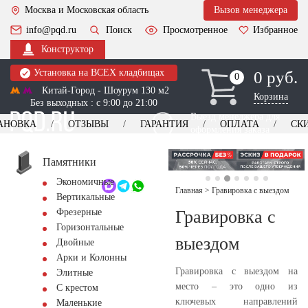
Москва и Московская область
Вызов менеджера
info@pqd.ru
Поиск
Просмотренное
Избранное
Конструктор
Установка на ВСЕХ кладбищах
0 руб.
0
0
Китай-Город - Шоурум 130 м2
Корзина
Без выходных : с 9:00 до 21:00
Выезд менеджера для
АНОВКА
ОТЗЫВЫ
ГАРАНТИЯ
ОПЛАТА
СК
оформления заказа
изготовление
Заказать выезд
памятников
+7 (495) 518-44-23
Памятники
Экономичные
Обратный звонок
Главная
>
Гравировка с выездом
Вертикальные
Гравировка с
Фрезерные
Горизонтальные
выездом
Двойные
Арки и Колонны
Гравировка с выездом на
Элитные
место – это одно из
С крестом
ключевых направлений
Маленькие