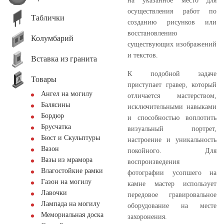
на указанное место для
осуществления работ по
Таблички
созданию рисунков или
восстановлению
Колумбарий
существующих изображений
и текстов.
Вставка из гранита
К подобной задаче
Товары
приступает гравер, который
Ангел на могилу
отличается мастерством,
Балясины
исключительными навыками
Бордюр
и способностью воплотить
Брусчатка
визуальный портрет,
Бюст и Скульптуры
настроение и уникальность
Вазон
покойного. Для
Вазы из мрамора
воспроизведения
Влагостойкие рамки
фотографии усопшего на
Газон на могилу
камне мастер использует
Лавочки
передовое гравировальное
Лампада на могилу
оборудование на месте
Мемориальная доска
захоронения.