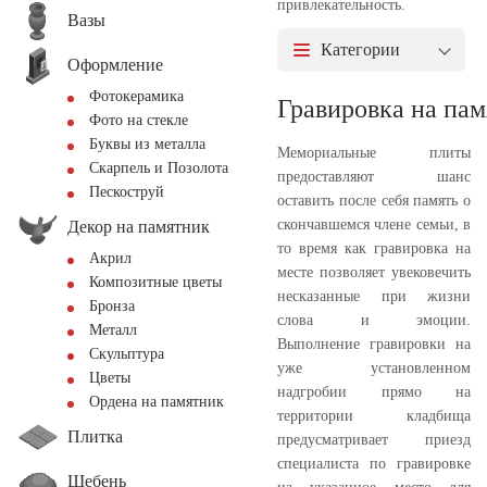
привлекательность.
Вазы
Категории
Оформление
Фотокерамика
Гравировка на пам
Фото на стекле
Буквы из металла
Мемориальные плиты
Скарпель и Позолота
предоставляют шанс
Пескоструй
оставить после себя память о
скончавшемся члене семьи, в
Декор на памятник
то время как гравировка на
Акрил
месте позволяет увековечить
Композитные цветы
несказанные при жизни
Бронза
слова и эмоции.
Металл
Выполнение гравировки на
Скульптура
уже установленном
Цветы
надгробии прямо на
Ордена на памятник
территории кладбища
Плитка
предусматривает приезд
специалиста по гравировке
Щебень