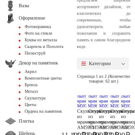
предлагаем широкий
Вазы
ассортимент дизайнов, от
классических до
Оформление
современных, чтобы
удовлетворить любые
Фотокерамика
пожелания и сохранить
Фото на стекле
память в самом благородном
Буквы из металла
виде.
Скарпель и Позолота
Пескоструй
Декор на памятник
Категории
Акрил
Страница 1 из 2 (Количество
Композитные цветы
товаров: 62 шт.)
Бронза
Металл
Скульптура
Цветы
Скульптура
Скульптура
Скульптура
Скульптура
Скуль
Ордена на памятник
из
из
из
из
из
Плитка
мрамора
мрамора
мрамора
мрамора
мрамо
AM5971
AM5969
AM5939
AM5933
AM59
Щебень
₽
₽
₽
₽
₽
11.100
14.500
15.900
16.200
17.100