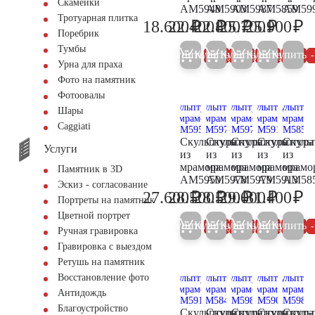
Скамейки
AM5948
AM5903
AM5987
AM5859
AM59
Тротуарная плитка
₽
₽
₽
₽
₽
18.600
22.400
22.800
25.700
25.900
19.600
23.600
24.000
27.000
27
Поребрик
Тумбы
Купить
Купить
Купить
Купить
Купить
5%
5%
5%
5%
Урна для праха
Фото на памятник
Фотоовалы
Шары
Сaggiati
Скульптура
Скульптура
Скульптура
Скульптура
Скуль
Услуги
из
из
из
из
из
мрамора
мрамора
мрамора
мрамора
мрамо
Памятник в 3D
AM5950
AM5978
AM5979
AM5913
AM58
Эскиз - согласование
₽
₽
₽
₽
₽
27.600
28.500
28.500
29.000
31.400
29.000
30.000
30.000
30.500
33
Портреты на памятник
Цветной портрет
Купить
Купить
Купить
Купить
Купить
5%
5%
5%
5%
Ручная гравировка
Гравировка с выездом
Ретушь на памятник
Восстановление фото
Антидождь
Благоустройство
Скульптура
Скульптура
Скульптура
Скульптура
Скуль