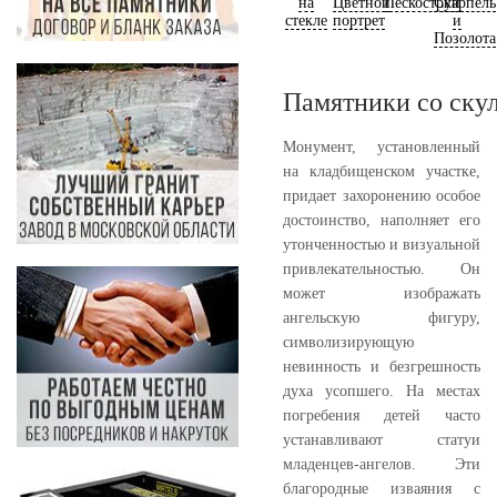
на
Цветной
Пескоструй
Скарпель
стекле
портрет
и
Позолота
Памятники со ску
Монумент, установленный
на кладбищенском участке,
придает захоронению особое
достоинство, наполняет его
утонченностью и визуальной
привлекательностью. Он
может изображать
ангельскую фигуру,
символизирующую
невинность и безгрешность
духа усопшего. На местах
погребения детей часто
устанавливают статуи
младенцев-ангелов. Эти
благородные изваяния с