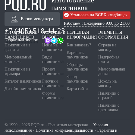
Изготовление
памятников
Установка на ВСЕХ кладбищах
Вызов менеджера
Работаем : Ежедневно 9:00 до 21:00
+7 (495) 518-44-23
ИЗГОТОВЛЕНИЕ
ПОМОЩЬ В
ПОЛЕЗНАЯ
ЭЛЕМЕНТЫ
ПАМЯТНИКОВ
ВЫБОРЕ
ИНФОРМАЦИЯ
ОФОРМЛЕНИЯ
Обратный звонок
Памятники из
Цены на
Как заказать?
Ограда на
гранита
памятники
могилу
Варианты
Мемориальный
Виды
памятников
Надгробная
комплекс
памятников
плита
Образцы
Памятники из
Проект
памятников
Мемориальная
мрамора
памятников
доска
Завод
Каталог памятников
Рисунки
памятников
Цоколь на
памятников
могилу
Дизайн памятников
Карта сайта
Формы
Памятник с
памятников
оградой
Памятник с
цветником
© 1990 - 2026 PQD.ru - Гранитная мастерская.
Условия
использования
-
Политика конфиденциальности
-
Гарантия и