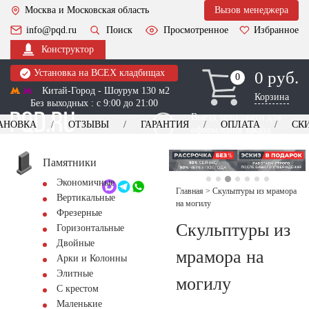
Москва и Московская область
Вызов менеджера
info@pqd.ru
Поиск
Просмотренное
Избранное
Конструктор
Установка на ВСЕХ кладбищах
0 руб.
0
0
Китай-Город - Шоурум 130 м2
Корзина
Без выходных : с 9:00 до 21:00
Выезд менеджера для
АНОВКА
ОТЗЫВЫ
ГАРАНТИЯ
ОПЛАТА
СК
оформления заказа
изготовление
Заказать выезд
памятников
+7 (495) 518-44-23
Памятники
Экономичные
Обратный звонок
Главная
>
Скульптуры из мрамора
Вертикальные
на могилу
Фрезерные
Скульптуры из
Горизонтальные
Двойные
мрамора на
Арки и Колонны
Элитные
могилу
С крестом
Маленькие