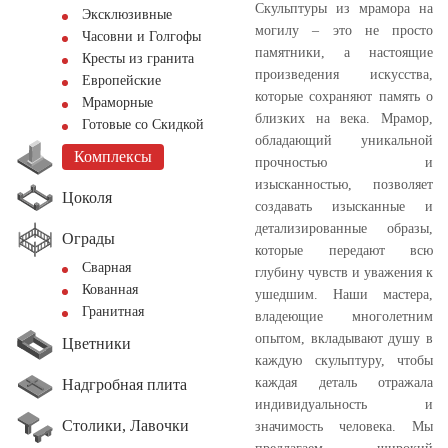
Скульптуры из мрамора на
Эксклюзивные
могилу – это не просто
Часовни и Голгофы
памятники, а настоящие
Кресты из гранита
произведения искусства,
Европейские
которые сохраняют память о
Мраморные
близких на века. Мрамор,
Готовые со Скидкой
обладающий уникальной
Комплексы
прочностью и
изысканностью, позволяет
Цоколя
создавать изысканные и
детализированные образы,
Ограды
которые передают всю
Сварная
глубину чувств и уважения к
Кованная
ушедшим. Наши мастера,
Гранитная
владеющие многолетним
опытом, вкладывают душу в
Цветники
каждую скульптуру, чтобы
каждая деталь отражала
Надгробная плита
индивидуальность и
Столики, Лавочки
значимость человека. Мы