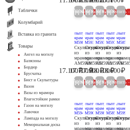
11.700
15.300
16.700
17.000
18
Таблички
Купить
Купить
Купить
Купить
Купить
5%
5%
5%
5%
Колумбарий
Вставка из гранита
Товары
Скульптура
Скульптура
Скульптура
Скульптура
Скуль
из
из
из
из
из
Ангел на могилу
мрамора
мрамора
мрамора
мрамора
мрамо
Балясины
AM5988
AM5935
AM5931
AM5976
AM58
Бордюр
₽
₽
₽
₽
₽
17.100
17.700
17.900
18.100
18.600
18.000
18.600
18.800
19.000
19
Брусчатка
Бюст и Скульптуры
Купить
Купить
Купить
Купить
Купить
5%
5%
5%
5%
Вазон
Вазы из мрамора
Влагостойкие рамки
Газон на могилу
Лавочки
Скульптура
Скульптура
Скульптура
Скульптура
Скуль
Лампада на могилу
из
из
из
из
из
Мемориальная доска
мрамора
мрамора
мрамора
мрамора
мрамо