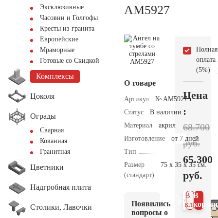
AM5927
Эксклюзивные
Часовни и Голгофы
Кресты из гранита
Европейские
Полная
Мраморные
оплата
Готовые со Скидкой
(5%)
Комплексы
О товаре
Цена
Цоколя
Артикул
№ AM5927
:
Статус
В наличии
Ограды
Материал
акрил
68.700
Сварная
Изготовление
от 7 дней
Кованная
руб.
Тип
Гранитная
65.300
Размер
75 х 35 х 35 см.
Цветники
руб.
(стандарт)
Надгробная плита
В 1
В
Появились
клик
корзин
Столики, Лавочки
вопросы о