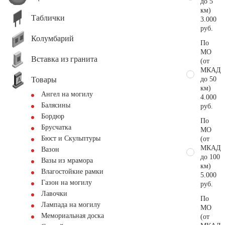
до 5
км)
Таблички
3.000
руб.
Колумбарий
По
МО
Вставка из гранита
(от
МКАД
Товары
до 50
км)
Ангел на могилу
4.000
Балясины
руб.
Бордюр
По
Брусчатка
МО
Бюст и Скульптуры
(от
МКАД
Вазон
до 100
Вазы из мрамора
км)
Влагостойкие рамки
5.000
Газон на могилу
руб.
Лавочки
По
Лампада на могилу
МО
Мемориальная доска
(от