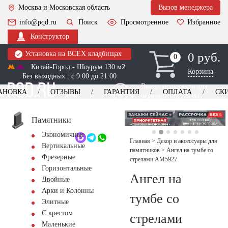
Москва и Московская область
Вызов менеджера
info@pqd.ru
Поиск
Просмотренное
Избранное
Конструктор
Установка на ВСЕХ кладбищах
0 руб.
0
0
Китай-Город - Шоурум 130 м2
Корзина
Без выходных : с 9:00 до 21:00
Выезд менеджера для
АНОВКА
ОТЗЫВЫ
ГАРАНТИЯ
ОПЛАТА
СК
оформления заказа
изготовление
Заказать выезд
памятников
+7 (495) 518-44-23
Памятники
Экономичные
Обратный звонок
Главная
>
Декор и аксессуары для
Вертикальные
памятников
>
Ангел на тумбе со
Фрезерные
стрелами AM5927
Горизонтальные
Ангел на
Двойные
Арки и Колонны
тумбе со
Элитные
С крестом
стрелами
Маленькие