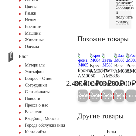
дешевле?
Цветы
Сообщите
и
Рамки
получите
Ислам
скидку.
Военные
Машины
Похожие товары
Животные
Одежда
Блог
Крест
Ваза
Роз
Материалы
Бронза
Цветы
AM0847
AM0885
AM0
Эпитафии
AM0050
AM5838
Вопрос - Ответ
₽
₽
₽
₽
2.400
87.400
112.700
103.200
50.000
2.500
92.000
118.600
108.6
Сотрудники
Сертификаты
Купить
Купить
Купить
Купить
Купит
5%
5%
5%
5%
Новости
Пресса о нас
Вакансии
Другие товары
Кладбища Москвы
Города обслуживания
Вазы
Карта сайта