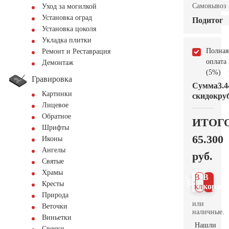
Самовывоз
Уход за могилкой
Установка оград
Подитог
Установка цоколя
Укладка плитки
Полная
Ремонт и Реставрация
оплата
Демонтаж
(5%)
Гравировка
Сумма
3.4
Картинки
скидок
руб
Лицевое
Обратное
ИТОГ
Шрифты
65.300
Иконы
Ангелы
руб.
Святые
Храмы
В 1
В
Кресты
клик
корзин
Природа
или
Веточки
наличные.
Виньетки
Нашли
Свечки