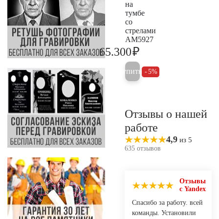
на
тумбе
со
стрелами
AM5927
₽
65.300
68.700
Купить
5%
Отзывы о нашей
работе
4,9
из 5
635 отзывов
Отзывы
с Yandex
Спасибо за работу. всей
команды. Установили