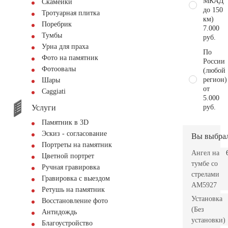
МКАД
Скамейки
до 150
Тротуарная плитка
км)
Поребрик
7.000
Тумбы
руб.
Урна для праха
По
Фото на памятник
России
Фотоовалы
(любой
регион)
Шары
от
Сaggiati
5.000
Услуги
руб.
Памятник в 3D
Эскиз - согласование
Вы выбра
Портреты на памятник
Ангел на
Цветной портрет
тумбе со
Ручная гравировка
стрелами
Гравировка с выездом
AM5927
Ретушь на памятник
Установка
Восстановление фото
(Без
Антидождь
установки)
Благоустройство