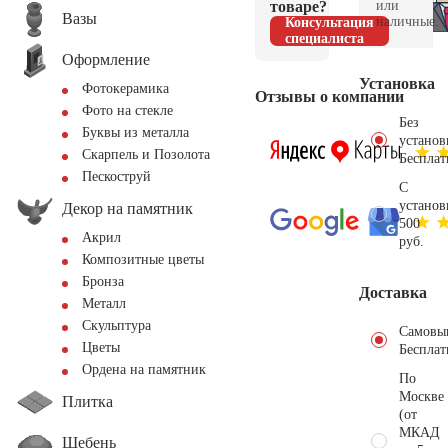
товаре?
или
Вазы
наличные.
Консультация
специалиста
Оформление
Установка
Фотокерамика
Отзывы о компании
Фото на стекле
Без
Буквы из металла
установ
Скарпель и Позолота
Бесплат
Пескоструй
С
установ
Декор на памятник
500
Акрил
руб.
Композитные цветы
Бронза
Доставка
Металл
Скульптура
Самовы
Цветы
Бесплат
Ордена на памятник
По
Москве
Плитка
(от
МКАД
Щебень