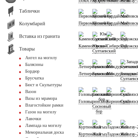
Покостовский
Кузреченский
Никитовичи
Жельтау-
Таблички
Колумбарий
Первомайский
Кузнечное
Курдайский
Масловс
Вставка из гранита
Каменогорский
Южно-
Сибирский
Пудожск
Товары
Султаевский
Ангел на могилу
Балясины
Бордюр
Летнереченский
Букинский
Междуреченски
Западно-
Брусчатка
Султаевс
Бюст и Скульптуры
Вазон
Вазы из мрамора
Головыринский
Корнинский
Суховязс
Влагостойкие рамки
Сосновый
бор
Газон на могилу
Лавочки
Лампада на могилу
Мемориальная доска
Куртинский
Жалгыз
Ладожский
Жельтау-