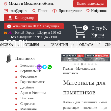
Москва и Московская область
Вызов менеджера
info@pqd.ru
Поиск
Просмотренное
Избранное
Конструктор
Установка на ВСЕХ кладбищах
0 руб.
0
0
Китай-Город - Шоурум 130 м2
Корзина
Без выходных : с 9:00 до 21:00
Выезд менеджера для
АНОВКА
ОТЗЫВЫ
ГАРАНТИЯ
ОПЛАТА
СК
оформления заказа
изготовление
Заказать выезд
памятников
+7 (495) 518-44-23
Памятники
Экономичные
Обратный звонок
Главная
>
Материалы для
Вертикальные
памятников
Фрезерные
Материалы для
Горизонтальные
Двойные
памятников
Арки и Колонны
Элитные
Камень для памятника имеет
С крестом
решающее значение при
Маленькие