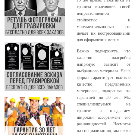
то же время, памятники из
гранита выделяются своей
непревзойденной
стойкостью и
монументальностью, что
делает их востребованными
для оформления могил.
Важно подчеркнуть, что
качество надгробия
напрямую зависит от
выбранного материала. Наша
фирма гарантирует высокое
качество предлагаемых
материалов, подкрепляя это
гарантией до 30 лет. Мы
специализируемся на
граните и предлагаем
широкий ассортимент его
разновидностей. Несмотря
на специализацию, мы также