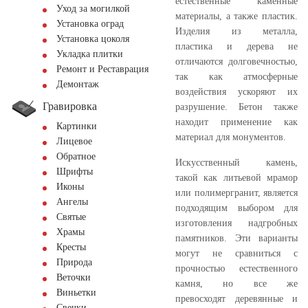
естественные каменные
Уход за могилкой
материалы, а также пластик.
Установка оград
Изделия из металла,
Установка цоколя
пластика и дерева не
Укладка плитки
отличаются долговечностью,
Ремонт и Реставрация
так как атмосферные
Демонтаж
воздействия ускоряют их
Гравировка
разрушение. Бетон также
находит применение как
Картинки
материал для монументов.
Лицевое
Обратное
Искусственный камень,
Шрифты
такой как литьевой мрамор
Иконы
или полимергранит, является
Ангелы
подходящим выбором для
Святые
изготовления надгробных
Храмы
памятников. Эти варианты
Кресты
могут не сравниться с
Природа
прочностью естественного
Веточки
камня, но все же
Виньетки
превосходят деревянные и
Свечки