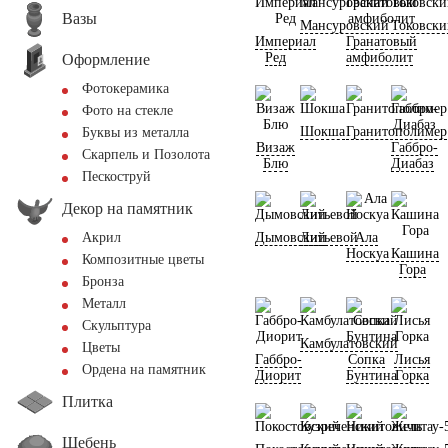
Вазы
Мансуровский
Токовск
Империал
Гранатовый
Ред
амфиболит
Оформление
Фотокерамика
Фото на стекле
Шокша
Гранитополимер
Буквы из металла
Визаж
Габбро-
Скарпель и Позолота
Блю
Диабаз
Пескоструй
Декор на памятник
Дымовский
Литьевой
Ала
Акрил
Носкуа
Кашина
Композитные цветы
Гора
Бронза
Металл
Скульптура
Камбулатовский
Цветы
Габбро-
Сопка
Лисья
Ордена на памятник
Диорит
Бунтина
Горка
Плитка
Щебень