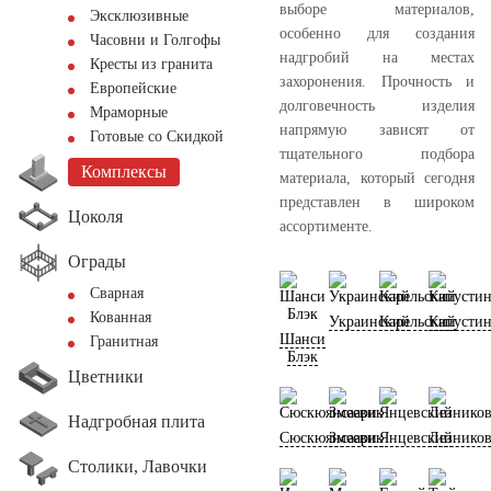
выборе материалов,
Эксклюзивные
особенно для создания
Часовни и Голгофы
надгробий на местах
Кресты из гранита
захоронения. Прочность и
Европейские
долговечность изделия
Мраморные
напрямую зависят от
Готовые со Скидкой
тщательного подбора
Комплексы
материала, который сегодня
представлен в широком
Цоколя
ассортименте.
Ограды
Сварная
Кованная
Украинский
Карельский
Капусти
Шанси
Гранитная
Блэк
Цветники
Надгробная плита
Сюскюянсаари
Змеевик
Янцевский
Лезнико
Столики, Лавочки