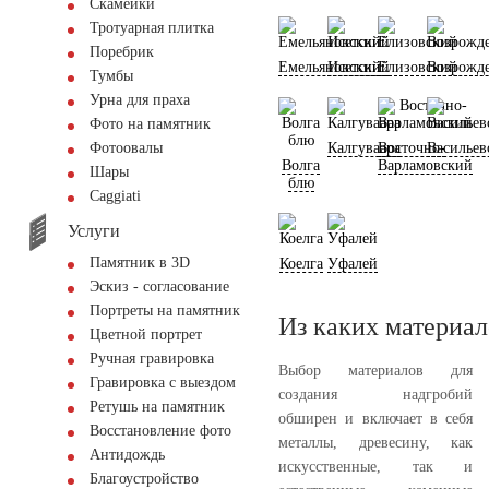
Скамейки
Тротуарная плитка
Поребрик
Емельяновский
Исетский
Елизовский
Возрожд
Тумбы
Урна для праха
Фото на памятник
Калгуваара
Восточно-
Васильев
Фотоовалы
Волга
Варламовский
Шары
блю
Сaggiati
Услуги
Памятник в 3D
Коелга
Уфалей
Эскиз - согласование
Портреты на памятник
Из каких материал
Цветной портрет
Ручная гравировка
Выбор материалов для
Гравировка с выездом
создания надгробий
Ретушь на памятник
обширен и включает в себя
Восстановление фото
металлы, древесину, как
Антидождь
искусственные, так и
Благоустройство