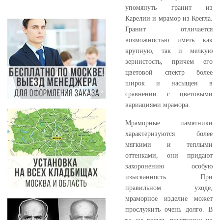
упомянуть гранит из
Карелии и мрамор из Коегла.
Гранит отличается
возможностью иметь как
крупную, так и мелкую
зернистость, причем его
цветовой спектр более
широк и насыщен в
сравнении с цветовыми
вариациями мрамора.
Мраморные памятники
характеризуются более
мягкими и теплыми
оттенками, они придают
захоронению особую
изысканность. При
правильном уходе,
мраморное изделие может
прослужить очень долго. В