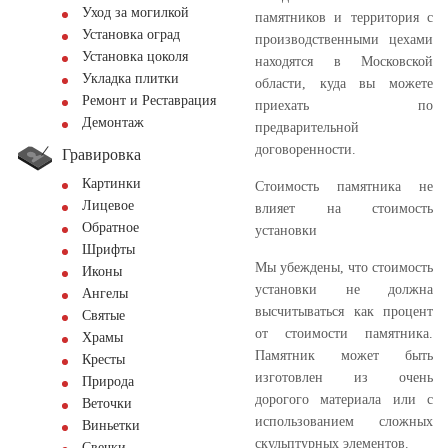
Уход за могилкой
памятников и территория с
Установка оград
производственными цехами
Установка цоколя
находятся в Московской
Укладка плитки
области,
куда вы можете
Ремонт и Реставрация
приехать по
Демонтаж
предварительной
договоренности.
Гравировка
Картинки
Стоимость памятника не
Лицевое
влияет на стоимость
Обратное
установки
Шрифты
Мы убеждены, что стоимость
Иконы
установки не должна
Ангелы
высчитываться как процент
Святые
от стоимости памятника.
Храмы
Памятник может быть
Кресты
изготовлен из очень
Природа
дорогого материала или с
Веточки
использованием сложных
Виньетки
скульптурных элементов.
Свечки