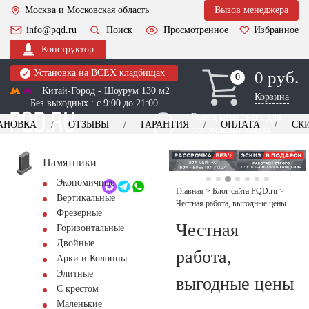
Москва и Московская область
Вызов менеджера
info@pqd.ru
Поиск
Просмотренное
Избранное
Конструктор
Установка на ВСЕХ кладбищах
0 руб.
0
0
Китай-Город - Шоурум 130 м2
Корзина
Без выходных : с 9:00 до 21:00
Выезд менеджера для
АНОВКА
ОТЗЫВЫ
ГАРАНТИЯ
ОПЛАТА
СК
оформления заказа
изготовление
Заказать выезд
памятников
+7 (495) 518-44-23
Памятники
Экономичные
Обратный звонок
Главная
>
Блог сайта PQD.ru
>
Вертикальные
Честная работа, выгодные цены
Фрезерные
Честная
Горизонтальные
Двойные
работа,
Арки и Колонны
Элитные
выгодные цены
С крестом
Маленькие