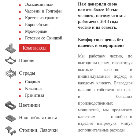
Нам доверили свою
Эксклюзивные
память более 10 тыс.
Часовни и Голгофы
человек, потому что мы
Кресты из гранита
работаем с 2013 года —
Европейские
честно и на совесть.
Мраморные
Готовые со Скидкой
Комфортные цены, без
наценок и «сюрпризов»
Комплексы
Мы работаем честно, по
Цоколя
выгодным ценам, гарантируя
высокое качество и
Ограды
индивидуальный подход к
Сварная
каждому клиенту. Благодаря
Кованная
наличию собственного цеха
Гранитная
и больших
производственных
Цветники
мощностей, мы предлагаем
клиентам приобрести
Надгробная плита
изделия напрямую, минуя
Столики, Лавочки
дополнительные расходы.