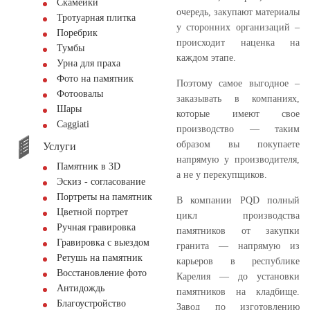
Скамейки
очередь, закупают материалы
Тротуарная плитка
у сторонних организаций –
Поребрик
происходит наценка на
Тумбы
каждом этапе.
Урна для праха
Фото на памятник
Поэтому самое выгодное –
Фотоовалы
заказывать в компаниях,
Шары
которые имеют свое
Сaggiati
производство — таким
образом вы покупаете
Услуги
напрямую у производителя,
Памятник в 3D
а не у перекупщиков.
Эскиз - согласование
Портреты на памятник
В компании PQD полный
Цветной портрет
цикл производства
Ручная гравировка
памятников от закупки
Гравировка с выездом
гранита — напрямую из
Ретушь на памятник
карьеров в республике
Восстановление фото
Карелия — до установки
Антидождь
памятников на кладбище.
Благоустройство
Завод по изготовлению