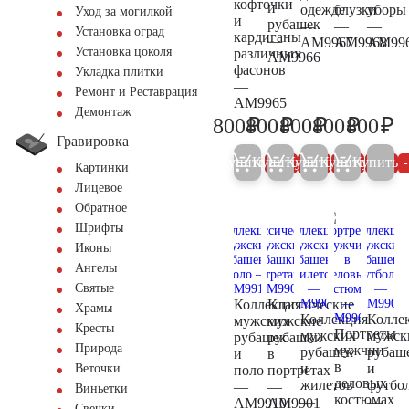
кофточки
и
одежде
блузки
уборы
Уход за могилкой
и
рубашек
—
—
—
Установка оград
кардиганы
—
AM9967
AM9968
AM99
Установка цоколя
различных
AM9966
фасонов
Укладка плитки
—
Ремонт и Реставрация
AM9965
Демонтаж
₽
₽
₽
₽
₽
800
800
800
800
800
800
800
800
800
80
Гравировка
Купить
Купить
Купить
Купить
Купить
5%
5%
5%
5%
Картинки
Лицевое
Обратное
Шрифты
Иконы
Ангелы
Святые
Коллекция
Классические
Храмы
Коллекция
Колле
мужских
мужские
Кресты
Портреты
мужских
мужск
рубашек
рубашки
Природа
мужчин
рубашек
рубаш
и
в
в
и
и
Веточки
поло
портретах
деловых
жилетов
футбо
—
—
Виньетки
костюмах
—
—
AM9910
AM9901
Свечки