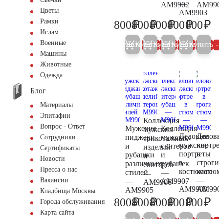
—
AM9902
AM99
Цветы
AM9903
Рамки
₽
₽
₽
₽
₽
800
800
800
800
800
800
800
800
800
80
Ислам
Военные
Купить
Купить
Купить
Купить
Купить
5%
5%
5%
5%
Машины
Животные
Одежда
Блог
Материалы
Эпитафии
Коллекция
Вопрос - Ответ
Мужские
Коллекция
мужских
Деловые
Делов
пиджаки
мужских
Сотрудники
трикотажных
мужские
портр
и
свитеров
изделий
Сертификаты
портреты
в
рубашки
и
и
Новости
в
строг
различных
рубашек
свитеров
Пресса о нас
костюмах
костю
стилей
—
—
—
—
Вакансии
—
AM9907
AM9906
AM9908
AM99
AM9905
Кладбища Москвы
₽
₽
₽
₽
₽
800
800
800
800
800
Города обслуживания
800
800
800
800
80
Карта сайта