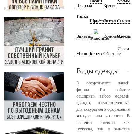
Иконы
Храмы
Природа
Кресты
Рамки
Шрифты
Святые
Свечки
Виньетки
Военным
Одежда
Животные
Ислам
Машины
Веточки
Обратное
Виды одежды
В ассортименте нашей
фирмы Вы найдете
обширный выбор моделей
одежды, предназначенных
для аккуратного оформления
контура лица усопшего. В
наличии имеются как
мужские, так и женские