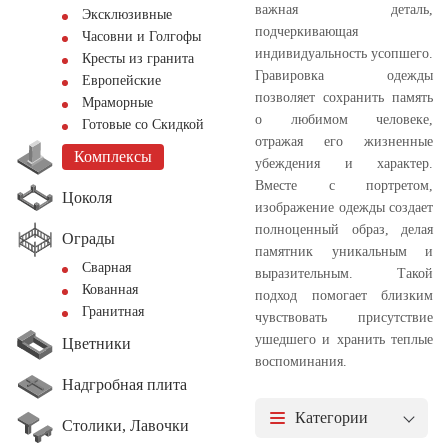
важная деталь,
Эксклюзивные
подчеркивающая
Часовни и Голгофы
индивидуальность усопшего.
Кресты из гранита
Гравировка одежды
Европейские
позволяет сохранить память
Мраморные
о любимом человеке,
Готовые со Скидкой
отражая его жизненные
Комплексы
убеждения и характер.
Вместе с портретом,
Цоколя
изображение одежды создает
полноценный образ, делая
Ограды
памятник уникальным и
Сварная
выразительным. Такой
Кованная
подход помогает близким
Гранитная
чувствовать присутствие
ушедшего и хранить теплые
Цветники
воспоминания.
Надгробная плита
Категории
Столики, Лавочки