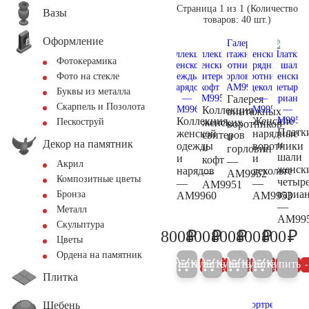
Страница 1 из 1 (Количество
Вазы
товаров: 40 шт.)
Оформление
Фотокерамика
Фото на стекле
Буквы из металла
Галерея
Скарпель и Позолота
Коллекция
винтажных
Коллекция
Женские
женских
Пескоструй
воротников
Платк
женской
нарядные
свитеров
и
Декор на памятник
и
одежды
воротники
и
горловин
шали
и
и
кофт
—
Акрил
женск
нарядов
декольте
—
AM9952
Композитные цветы
четыр
—
—
AM9951
вариа
Бронза
AM9960
AM9953
—
Металл
AM99
Скульптура
₽
₽
₽
₽
₽
800
800
800
800
800
800
800
800
800
80
Цветы
Ордена на памятник
Купить
Купить
Купить
Купить
Купить
5%
5%
5%
5%
Плитка
Щебень