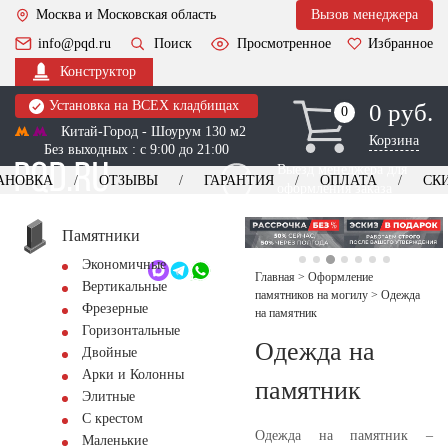
Москва и Московская область
Вызов менеджера
info@pqd.ru
Поиск
Просмотренное
Избранное
Конструктор
Установка на ВСЕХ кладбищах
0 руб.
0
0
Китай-Город - Шоурум 130 м2
Корзина
Без выходных : с 9:00 до 21:00
Выезд менеджера для
АНОВКА
ОТЗЫВЫ
ГАРАНТИЯ
ОПЛАТА
СК
оформления заказа
изготовление
Заказать выезд
памятников
+7 (495) 518-44-23
Памятники
Экономичные
Обратный звонок
Главная
>
Оформление
Вертикальные
памятников на могилу
>
Одежда
Фрезерные
на памятник
Горизонтальные
Одежда на
Двойные
Арки и Колонны
памятник
Элитные
С крестом
Одежда на памятник –
Маленькие