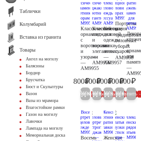
Таблички
Портреты
Колумбарий
Классический
Классические
Коллекция
в
Декор
орнамент
пиджаки
деловой
традицион
Вставка из гранита
круже
с
и
одежды
головных
и
воротниками
воротники
и
уборах
Товары
орнам
и
элегантные
аксессуаров
—
для
узорами
—
—
AM9958
Ангел на могилу
памят
—
AM9956
AM9957
Балясины
—
AM9955
AM99
Бордюр
₽
₽
₽
₽
₽
800
800
800
800
800
Брусчатка
800
800
800
800
80
Бюст и Скульптуры
Купить
Купить
Купить
Купить
Купить
Вазон
5%
5%
5%
5%
Вазы из мрамора
Влагостойкие рамки
Газон на могилу
Лавочки
Лампада на могилу
Мемориальная доска
Восемь
Женские