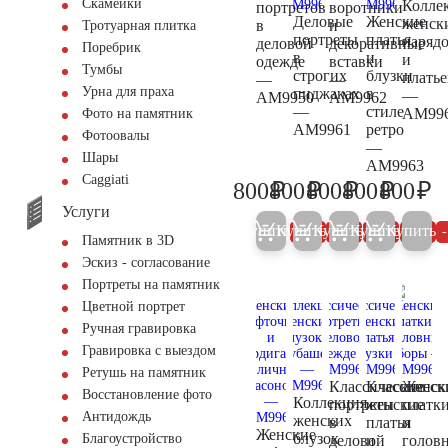
Скамейки
Колле
портретов
воротники
Деловые
Женские
женск
в
и
Тротуарная плитка
портреты
платья
наряд
деловой
декоративные
Поребрик
в
и
и
одежде
вставки
Тумбы
строгих
блузки
платье
—
—
Урна для праха
пиджаках
в
—
AM9950
AM9962
—
стиле
AM99
Фото на памятник
AM9961
ретро
Фотоовалы
—
Шары
AM9963
Сaggiati
₽
₽
₽
₽
₽
800
800
800
800
800
800
800
800
800
80
Услуги
Купить
Купить
Купить
Купить
Купить
5%
5%
5%
5%
Памятник в 3D
Эскиз - согласование
Портреты на памятник
Цветной портрет
Ручная гравировка
Гравировка с выездом
Ретушь на памятник
Классические
Классическ
Женск
Восстановление фото
Коллекция
портреты
женские
платк
Антидождь
женских
в
платья
и
Женские
блузок
Благоустройство
деловой
и
голов