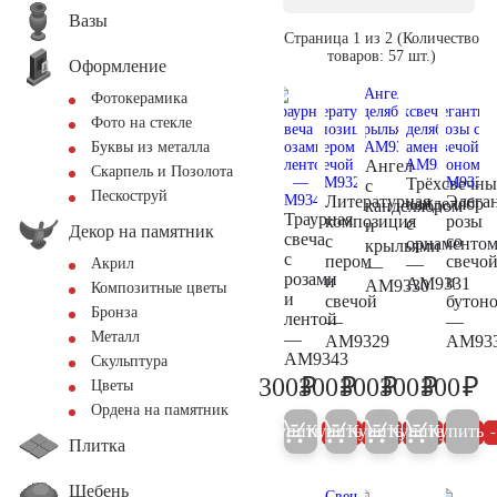
Вазы
Страница 1 из 2 (Количество
товаров: 57 шт.)
Оформление
Фотокерамика
Фото на стекле
Буквы из металла
Ангел
Скарпель и Позолота
Трёхсвечн
с
Пескоструй
Литературная
Элега
канделябр
канделябром
Траурная
композиция
розы
с
и
Декор на памятник
свеча
с
со
орнаменто
крыльями
с
пером
свечо
—
Акрил
—
розами
и
и
AM9331
AM9330
Композитные цветы
и
свечой
бутон
Бронза
лентой
—
—
Металл
—
AM9329
AM93
AM9343
Скульптура
₽
₽
₽
₽
₽
300
300
300
300
300
Цветы
300
300
300
300
30
Ордена на памятник
Купить
Купить
Купить
Купить
Купить
5%
5%
5%
5%
Плитка
Щебень