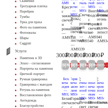
Скамейки
Тротуарная плитка
Крест
Винтажны
с
Поребрик
Свечa
Вечн
подсвечник
зажженной
Тумбы
Розы
с
огонь
с
свечой
Урна для праха
с
розами
в
горящей
и
горящей
Фото на памятник
и
садов
свечой
ромашками
свечой
печалью
лепест
—
Фотоовалы
—
и
—
—
AM9341
AM9338
Шары
листвой
AM9340
AM93
Сaggiati
—
AM9339
Услуги
₽
₽
₽
₽
₽
300
300
300
300
300
300
300
300
300
30
Памятник в 3D
Эскиз - согласование
Купить
Купить
Купить
Купить
Купить
5%
5%
5%
5%
Портреты на памятник
Цветной портрет
Ручная гравировка
Гравировка с выездом
Ретушь на памятник
Восстановление фото
Белая
Горящая
Антидождь
Вечный
Поминальн
Свеча
свеча
свеча
Благоустройство
свет
свеча
с
с
с