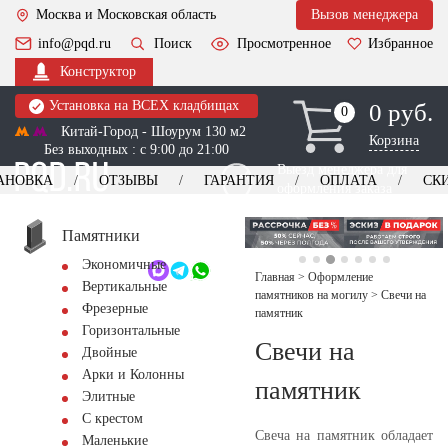
Москва и Московская область
Вызов менеджера
info@pqd.ru
Поиск
Просмотренное
Избранное
Конструктор
Установка на ВСЕХ кладбищах
0 руб.
0
0
Китай-Город - Шоурум 130 м2
Корзина
Без выходных : с 9:00 до 21:00
Выезд менеджера для
АНОВКА
ОТЗЫВЫ
ГАРАНТИЯ
ОПЛАТА
СК
оформления заказа
изготовление
Заказать выезд
памятников
+7 (495) 518-44-23
Памятники
Экономичные
Обратный звонок
Главная
>
Оформление
Вертикальные
памятников на могилу
>
Свечи на
Фрезерные
памятник
Горизонтальные
Свечи на
Двойные
Арки и Колонны
памятник
Элитные
С крестом
Свеча на памятник обладает
Маленькие