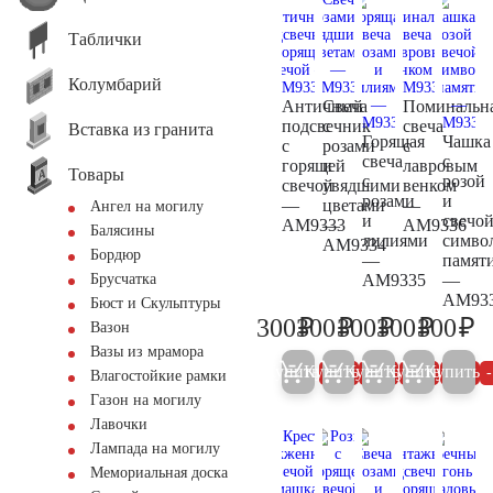
Таблички
Колумбарий
Античный
Свеча
Поминальн
подсвечник
с
свеча
Вставка из гранита
Горящая
Чашка
с
розами
с
свеча
с
горящей
и
лавровым
Товары
с
розой
свечой
увядшими
венком
розами
и
—
цветами
—
Ангел на могилу
и
свечой
AM9333
—
AM9336
Балясины
лилиями
симво
AM9334
Бордюр
—
памят
AM9335
—
Брусчатка
AM93
Бюст и Скульптуры
₽
₽
₽
₽
₽
300
300
300
300
300
Вазон
300
300
300
300
30
Вазы из мрамора
Купить
Купить
Купить
Купить
Купить
5%
5%
5%
5%
Влагостойкие рамки
Газон на могилу
Лавочки
Лампада на могилу
Мемориальная доска