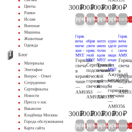
₽
₽
₽
₽
₽
300
300
300
300
300
Цветы
300
300
300
300
30
Рамки
Купить
Купить
Купить
Купить
Купить
5%
5%
5%
5%
Ислам
Военные
Машины
Животные
Одежда
Блог
Горящая
Горящ
Материалы
Серебряный
Триптих
свеча
свеча
Эпитафии
подсвечник
пламени
в
в
Ажурный
с
с
керамической
декор
Вопрос - Ответ
канделябр
горящей
цветочным
чаше
подсв
Сотрудники
с
свечой
венцом
—
—
Сертификаты
горящими
—
—
AM9353
AM93
свечами
Новости
AM9354
AM9355
—
Пресса о нас
AM9356
Вакансии
₽
₽
₽
₽
₽
300
300
300
300
300
300
300
300
300
30
Кладбища Москвы
Города обслуживания
Купить
Купить
Купить
Купить
Купить
5%
5%
5%
5%
Карта сайта