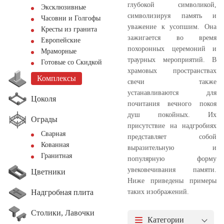
глубокой символикой,
Эксклюзивные
символизируя память и
Часовни и Голгофы
уважение к усопшим. Она
Кресты из гранита
зажигается во время
Европейские
похоронных церемоний и
Мраморные
траурных мероприятий. В
Готовые со Скидкой
храмовых пространствах
Комплексы
свечи также
устанавливаются для
Цоколя
почитания вечного покоя
душ покойных. Их
Ограды
присутствие на надгробиях
Сварная
представляет собой
Кованная
выразительную и
Гранитная
популярную форму
увековечивания памяти.
Цветники
Ниже приведены примеры
Надгробная плита
таких изображений.
Столики, Лавочки
Категории