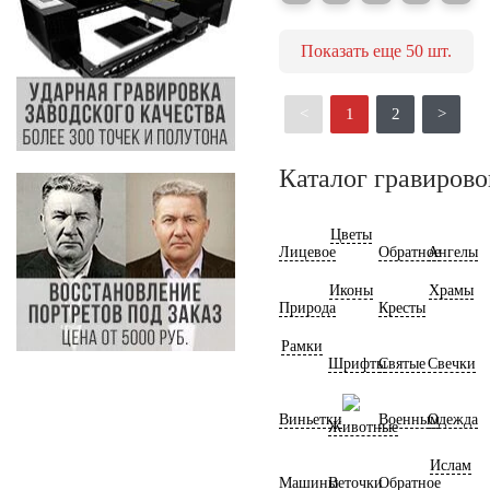
Показать еще
50
шт.
<
1
2
>
Каталог гравирово
Цветы
Лицевое
Обратное
Ангелы
Иконы
Храмы
Природа
Кресты
Рамки
Шрифты
Святые
Свечки
Виньетки
Военным
Одежда
Животные
Ислам
Машины
Веточки
Обратное