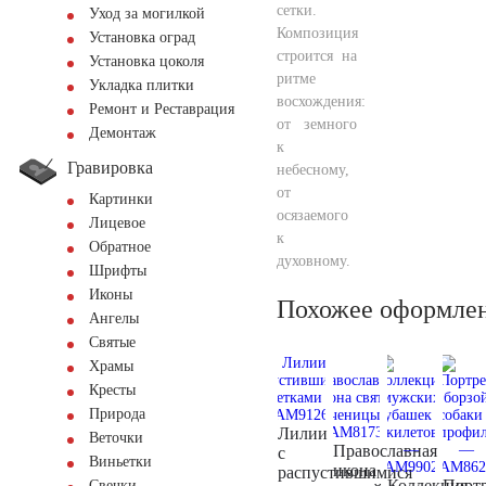
сетки.
Уход за могилкой
Композиция
Установка оград
строится на
Установка цоколя
ритме
Укладка плитки
восхождения:
Ремонт и Реставрация
от земного
Демонтаж
к
Гравировка
небесному,
от
Картинки
осязаемого
Лицевое
к
Обратное
духовному.
Шрифты
Иконы
Похожее оформле
Ангелы
Святые
Храмы
Кресты
Природа
Лилии
Веточки
Православная
с
Виньетки
икона
распустившимися
Коллекция
Порт
Свечки