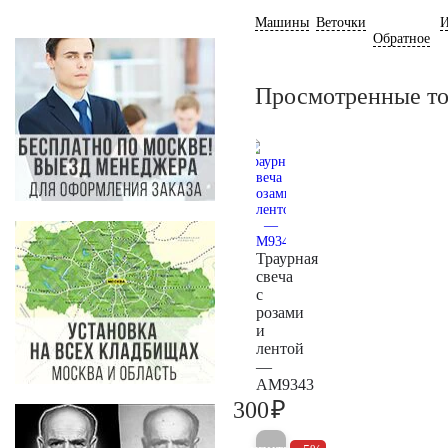
Машины
Веточки
И
Обратное
Просмотренные т
Траурная
свеча
с
розами
и
лентой
—
AM9343
₽
300
300