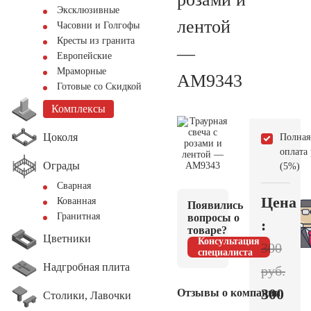
Эксклюзивные
лентой
Часовни и Голгофы
Кресты из гранита
—
Европейские
Мраморные
AM9343
Готовые со Скидкой
Комплексы
Цоколя
Полная
оплата
Ограды
(5%)
Сварная
Цена
Кованная
Появились
Гранитная
вопросы о
:
товаре?
Цветники
Консультация
300
специалиста
Надгробная плита
руб.
300
Отзывы о компании
Столики, Лавочки