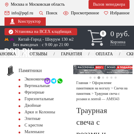
Москва и Московская область
Вызов менеджера
info@pqd.ru
Поиск
Просмотренное
Избранное
Конструктор
Установка на ВСЕХ кладбищах
0 руб.
0
0
Китай-Город - Шоурум 130 м2
Корзина
Без выходных : с 9:00 до 21:00
Выезд менеджера для
АНОВКА
ОТЗЫВЫ
ГАРАНТИЯ
ОПЛАТА
СК
оформления заказа
изготовление
Заказать выезд
памятников
+7 (495) 518-44-23
Памятники
Экономичные
Обратный звонок
Главная
>
Оформление
Вертикальные
памятников на могилу
>
Свечи на
Фрезерные
памятник
>
Траурная свеча с
Горизонтальные
розами и лентой — AM9343
Двойные
Траурная
Арки и Колонны
Элитные
свеча с
С крестом
розами и
Маленькие