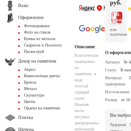
руб.
Вазы
В 1
В
Оформление
клик
корзин
Фотокерамика
или
Фото на стекле
наличные.
Буквы из металла
Скарпель и Позолота
Описание
Пескоструй
О оформлен
Классическая
Декор на памятник
гравировка
Артикул
№ A
на
Акрил
Статус
В на
памятник в
Композитные цветы
Материал
виде
Бронза
гравировки
толстой
Металл
Изготовление
горящей
Скульптура
свечи.
Размер
от 10
Цветы
Нижняя
Ордена на памятник
часть
Вы выбра
рисунка
Плитка
декорирована
Траурная
Щебень
небольшой
свеча с