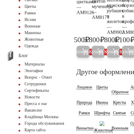
святой
цветками
мужских
борзо
мученицы
Цветы
—
рубашек
собак
—
AM9126
Рамки
и
в
AM8173
Ислам
жилетов
проф
Военные
—
—
AM9902
AM86
Машины
₽
₽
₽
500
3.800
800
1.100
Животные
500
4.000
800
Одежда
Купить
Купить
Купить
Купит
5%
5%
5%
Блог
Материалы
Другое оформлени
Эпитафии
Вопрос - Ответ
Сотрудники
Лицевое
Цветы
А
Сертификаты
Обратное
Новости
Природа
Иконы
Кресты
Х
Пресса о нас
Вакансии
Рамки
Шрифты
Святые
С
Кладбища Москвы
О
Города обслуживания
Виньетки
Военным
Карта сайта
Животные