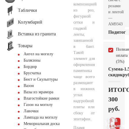
композицией
розами
Таблички
из роз,
и лентой
фигурной
—
Колумбарий
сетки и
AM9343
гладкой
Подитог
Вставка из гранита
ленты,
завязанной
Товары
в бант.
Полная
Такой
Ангел на могилу
оплата
элемент для
Балясины
(5%)
оформления
Бордюр
Сумма
-1.
памятника
Брусчатка
скидок
руб
чаще всего
Бюст и Скульптуры
размещают
Вазон
ИТОГ
в нижних
Вазы из мрамора
углах
300
Влагостойкие рамки
надгробной
Газон на могилу
плиты или
руб.
Лавочки
сбоку от
Лампада на могилу
эпитафии.
В 1
В
Мемориальная доска
клик
корзин
Пламя