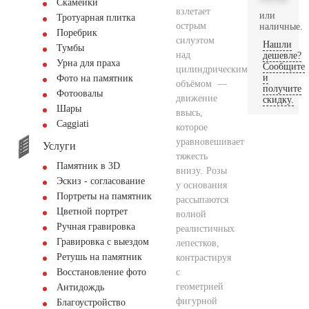
Скамейки
взлетает
или
Тротуарная плитка
острым
наличные.
Поребрик
силуэтом
Нашли
Тумбы
над
дешевле?
Урна для праха
Сообщите
цилиндрическим
и
Фото на памятник
объёмом —
получите
Фотоовалы
движение
скидку.
Шары
ввысь,
Сaggiati
которое
уравновешивает
Услуги
тяжесть
Памятник в 3D
внизу. Розы
Эскиз - согласование
у основания
Портреты на памятник
рассыпаются
Цветной портрет
волной
Ручная гравировка
реалистичных
Гравировка с выездом
лепестков,
Ретушь на памятник
контрастируя
с
Восстановление фото
геометрией
Антидождь
фигурной
Благоустройство