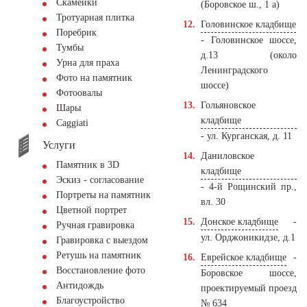
Скамейки
(Боровское ш., 1 а)
Тротуарная плитка
Головинское кладбище
Поребрик
- Головинское шоссе,
Тумбы
д.13 (около
Урна для праха
Ленинградского
Фото на памятник
шоссе)
Фотоовалы
Гольяновское
Шары
кладбище
Сaggiati
- ул. Курганская, д. 11
Услуги
Даниловское
Памятник в 3D
кладбище
Эскиз - согласование
- 4-й Рощинский пр.,
Портреты на памятник
вл. 30
Цветной портрет
Донское кладбище
-
Ручная гравировка
ул. Орджоникидзе, д.1
Гравировка с выездом
Ретушь на памятник
Еврейское кладбище
-
Восстановление фото
Боровское шоссе,
Антидождь
проектируемый проезд
Благоустройство
№ 634