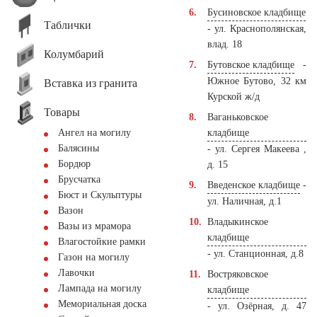
Бусиновское кладбище
Таблички
- ул. Краснополянская,
влад. 18
Колумбарий
Бутовское кладбище
-
Южное Бутово, 32 км
Вставка из гранита
Курской ж/д
Товары
Ваганьковское
кладбище
Ангел на могилу
Балясины
- ул. Сергея Макеева ,
Бордюр
д. 15
Брусчатка
Введенское кладбище
-
Бюст и Скульптуры
ул. Наличная, д.1
Вазон
Владыкинское
Вазы из мрамора
кладбище
Влагостойкие рамки
- ул. Станционная, д.8
Газон на могилу
Лавочки
Востряковское
Лампада на могилу
кладбище
Мемориальная доска
- ул. Озёрная, д. 47