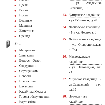
- ул. Академика
Цветы
Скрябина, 19
Рамки
Кунцевское кладбище
Ислам
- ул.Рябиновая, д.20
Военные
Машины
Леоновское кладбище
Животные
- 1-я ул. Леонова, 8
Одежда
Люблинское кладбище
Блог
- ул. Ставропольская,
д. 74а
Материалы
Эпитафии
Медведковское
Вопрос - Ответ
кладбище
Сотрудники
- ул. Заповедная, вл.
Сертификаты
7А
Новости
Миусское кладбище
-
Пресса о нас
ул.Сущевский вал,
Вакансии
вл.19
Кладбища Москвы
Новодевичье
Города обслуживания
кладбище
Карта сайта