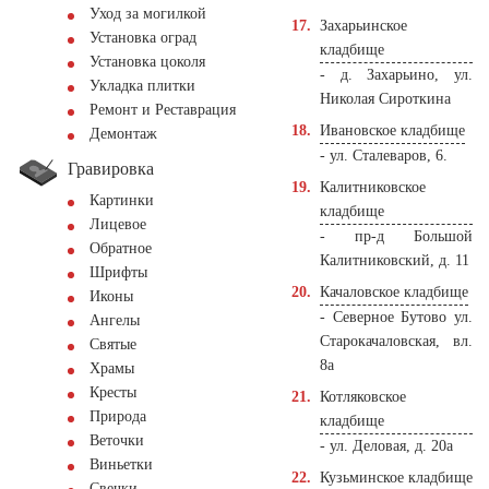
Уход за могилкой
Захарьинское
Установка оград
кладбище
Установка цоколя
- д. Захарьино, ул.
Укладка плитки
Николая Сироткина
Ремонт и Реставрация
Ивановское кладбище
Демонтаж
- ул. Сталеваров, 6.
Гравировка
Калитниковское
Картинки
кладбище
Лицевое
- пр-д Большой
Обратное
Калитниковский, д. 11
Шрифты
Качаловское кладбище
Иконы
- Северное Бутово ул.
Ангелы
Старокачаловская, вл.
Святые
8а
Храмы
Кресты
Котляковское
Природа
кладбище
Веточки
- ул. Деловая, д. 20а
Виньетки
Кузьминское кладбище
Свечки