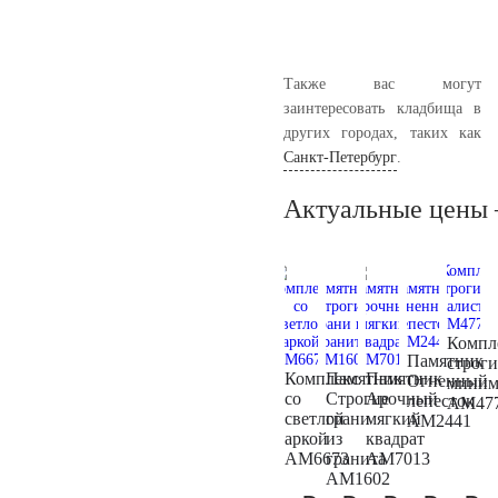
Также вас могут
заинтересовать кладбища в
других городах, таких как
Санкт-Петербург
.
Актуальные цены
Компл
Памятник
строг
Комплекс
Памятник
Памятник
Огненный
миним
со
Строгие
Арочный
лепесток
AM47
светлой
грани
мягкий
AM2441
аркой
из
квадрат
AM6673
гранита
AM7013
AM1602