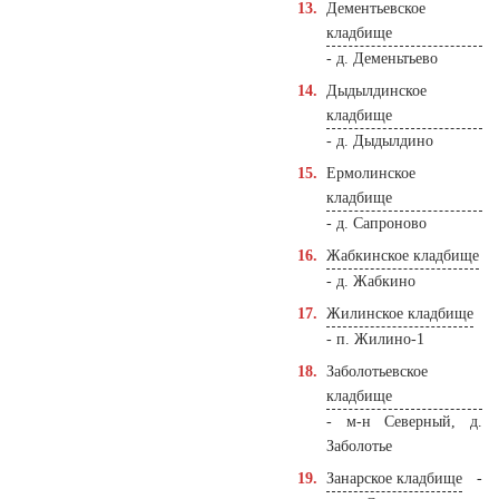
Дементьевское
кладбище
- д. Деменьтьево
Дыдылдинское
кладбище
- д. Дыдылдино
Ермолинское
кладбище
- д. Сапроново
Жабкинское кладбище
- д. Жабкино
Жилинское кладбище
- п. Жилино-1
Заболотьевское
кладбище
- м-н Северный, д.
Заболотье
Занарское кладбище
-