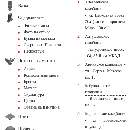
Алексеевское
Вазы
кладбище
- ул. Церковная горка,
Оформление
26а (ранее – проспект
Фотокерамика
Мира, 130 с1)
Фото на стекле
Алтуфьевское
Буквы из металла
кладбище
Скарпель и Позолота
- Алтуфьевское шоссе,
Пескоструй
104, 85-й км МКАД
Декор на памятник
Армянское кладбище
-
Акрил
ул. Сергея Макеева ,
Композитные цветы
вл. 15
Бронза
Бабушкинское
Металл
кладбище
Скульптура
- Ярославское шоссе,
Цветы
вл. 52
Ордена на памятник
Борисовское кладбище
Плитка
- ул. Борисовские
пруды , д.4
Щебень