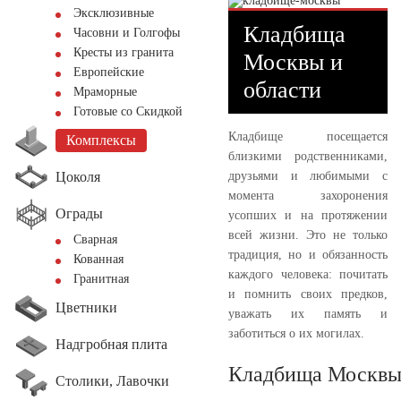
Эксклюзивные
Кладбища
Часовни и Голгофы
Кресты из гранита
Москвы и
Европейские
области
Мраморные
Готовые со Скидкой
Кладбище посещается
Комплексы
близкими родственниками,
Цоколя
друзьями и любимыми с
момента захоронения
Ограды
усопших и на протяжении
всей жизни. Это не только
Сварная
традиция, но и обязанность
Кованная
каждого человека: почитать
Гранитная
и помнить своих предков,
Цветники
уважать их память и
заботиться о их могилах.
Надгробная плита
Кладбища Москвы
Столики, Лавочки