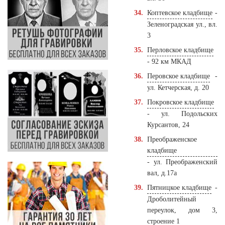
Коптевское кладбище
-
Зеленоградская ул., вл.
3
Перловское кладбище
- 92 км МКАД
Перовское кладбище
-
ул. Кетчерская, д. 20
Покровское кладбище
- ул. Подольских
Курсантов, 24
Преображенское
кладбище
- ул. Преображенский
вал, д.17а
Пятницкое кладбище
-
Дроболитейный
переулок, дом 3,
строение 1