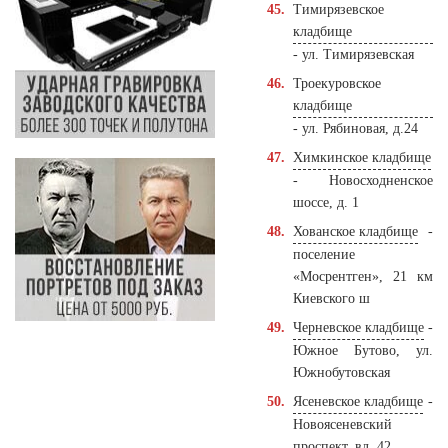
Тимирязевское
кладбище
- ул. Тимирязевская
Троекуровское
кладбище
- ул. Рябиновая, д.24
Химкинское кладбище
- Новосходненское
шоссе, д. 1
Хованское кладбище
-
поселение
«Мосрентген», 21 км
Киевского ш
Черневское кладбище
-
Южное Бутово, ул.
Южнобутовская
Ясеневское кладбище
-
Новоясеневский
проспект, вл. 42