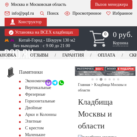
Москва и Московская область
Вызов менеджера
info@pqd.ru
Поиск
Просмотренное
Избранное
Конструктор
Установка на ВСЕХ кладбищах
0 руб.
0
0
Китай-Город - Шоурум 130 м2
Корзина
Без выходных : с 9:00 до 21:00
Выезд менеджера для
АНОВКА
ОТЗЫВЫ
ГАРАНТИЯ
ОПЛАТА
СК
оформления заказа
изготовление
Заказать выезд
памятников
+7 (495) 518-44-23
Памятники
Экономичные
Обратный звонок
Главная
>
Кладбища Москвы и
Вертикальные
области
Фрезерные
Кладбища
Горизонтальные
Двойные
Москвы и
Арки и Колонны
Элитные
области
С крестом
Маленькие