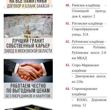
Раевское кладбище
-
Олонецкий проезд,
дом 4, корпус 2
Рогожское кладбище
-
Старообрядческая
улица, 31А
Рублевское кладбище
-
поселок Рублево,
Рублевское шоссе 2-й
км МКАД
Старо-Марковское
кладбище
- Дмитровское шоссе,
вл.124а
Старопокровское
кладбище
- ЮЗАО, Дорожная
улица, 12