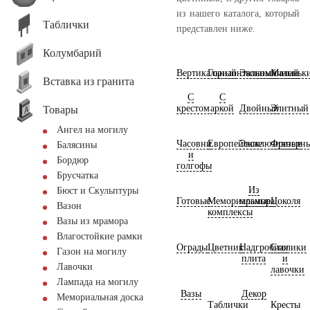
из нашего каталога, который
Таблички
представлен ниже.
Колумбарий
Вертикальный
Горизонтальный
Экономичный
Маленьк
Вставка из гранита
С
С
крестом
аркой
Двойный
Элитный
Товары
Ангел на могилу
Часовни
Европейские
Эксклюзивные
Фрезерн
Балясины
и
Бордюр
голгофы
Брусчатка
Из
Бюст и Скульптуры
Готовые
Мемориальные
мрамора
Цоколя
Вазон
комплексы
Вазы из мрамора
Влагостойкие рамки
Ограды
Цветник
Надгробная
Столики
Газон на могилу
плита
и
Лавочки
лавочки
Лампада на могилу
Вазы
Декор
Мемориальная доска
Таблички
Кресты