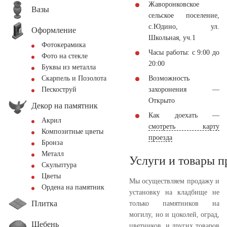
Жаворонковское
Вазы
сельское поселение,
с.Юдино, ул.
Оформление
Школьная, уч.1
Фотокерамика
Часы работы: с 9:00 до
Фото на стекле
20:00
Буквы из металла
Возможность
Скарпель и Позолота
захоронения —
Пескоструй
Открыто
Декор на памятник
Как доехать —
Акрил
смотреть карту
Композитные цветы
проезда
Бронза
Металл
Услуги и товары 
Скульптура
Цветы
Мы осуществляем продажу и
Ордена на памятник
установку на кладбище не
Плитка
только памятников на
могилу, но и цоколей, оград,
Щебень
цветников, и других товаров