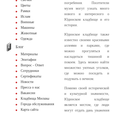
погребения. Посетители
Цветы
музея могут узнать много
Рамки
нового и интересного о
Ислам
Юдинском кладбище и его
Военные
истории.
Машины
Животные
Юдинское кладбище также
Одежда
известно своими красивыми
аллеями и парками, где
Блог
можно прогуляться и
Материалы
насладиться тишиной и
Эпитафии
покоем. Здесь можно найти
Вопрос - Ответ
множество уютных уголков,
Сотрудники
где можно посидеть и
Сертификаты
подумать о вечном.
Новости
Пресса о нас
Помимо своей исторической
Вакансии
и культурной значимости,
Кладбища Москвы
Юдинское кладбище
Города обслуживания
является местом, где люди
Карта сайта
могут отдать дань уважения