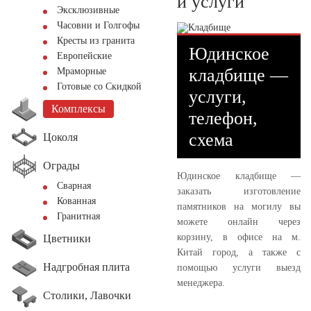
и услуги
Эксклюзивные
Часовни и Голгофы
Кресты из гранита
Юдинское
Европейские
кладбище —
Мраморные
Готовые со Скидкой
услуги,
Комплексы
телефон,
схема
Цоколя
Ограды
Юдинское кладбище —
Сварная
заказать изготовление
Кованная
памятников на могилу вы
Гранитная
можете онлайн через
корзину, в офисе на м.
Цветники
Китай город, а также с
Надгробная плита
помощью услуги выезд
менеджера.
Столики, Лавочки