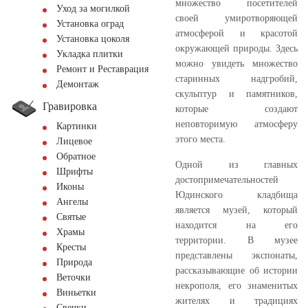
множество посетителей
Уход за могилкой
своей умиротворяющей
Установка оград
атмосферой и красотой
Установка цоколя
окружающей природы. Здесь
Укладка плитки
можно увидеть множество
Ремонт и Реставрация
старинных надгробий,
Демонтаж
скульптур и памятников,
Гравировка
которые создают
неповторимую атмосферу
Картинки
этого места.
Лицевое
Обратное
Одной из главных
Шрифты
достопримечательностей
Иконы
Юдинского кладбища
Ангелы
является музей, который
Святые
находится на его
Храмы
территории. В музее
Кресты
представлены экспонаты,
Природа
рассказывающие об истории
Веточки
некрополя, его знаменитых
Виньетки
жителях и традициях
Свечки