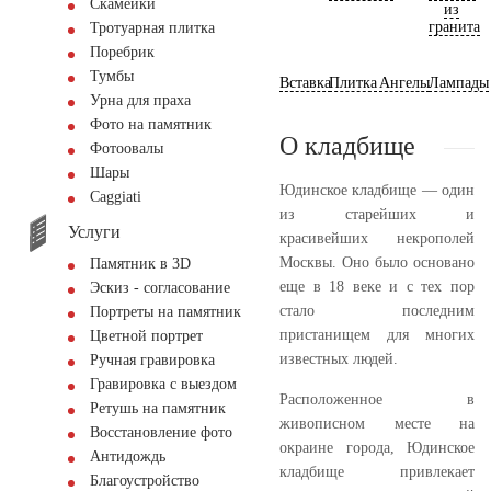
Скамейки
из
гранита
Тротуарная плитка
Поребрик
Тумбы
Вставка
Плитка
Ангелы
Лампады
Урна для праха
Фото на памятник
О кладбище
Фотоовалы
Шары
Юдинское кладбище — один
Сaggiati
из старейших и
Услуги
красивейших некрополей
Москвы. Оно было основано
Памятник в 3D
еще в 18 веке и с тех пор
Эскиз - согласование
стало последним
Портреты на памятник
пристанищем для многих
Цветной портрет
известных людей.
Ручная гравировка
Гравировка с выездом
Расположенное в
Ретушь на памятник
живописном месте на
Восстановление фото
окраине города, Юдинское
Антидождь
кладбище привлекает
Благоустройство