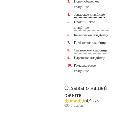
Новолюберецкое
кладбище
Занарское кладбище
Прокшинское
кладбище
Качаловское кладбище
Гребенское кладбище
Саввинское кладбище
Царевское кладбище
Ромашковское
кладбище
Отзывы о нашей
работе
4,9
из 5
635 отзывов