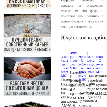
умершем человеке и
передать ее следующим
поколениям. Эти традиции
помогают нам помнить о
наших близких и уважать их
жизнь и достижения.
Юдинское кладби
Памятник
Памятник
Памят
С
Памятник
Барельеф
С
резной
Памятник
Скульптура
в
купол
драпировкой
С
спящего
виде
верху
и
голубями
на
цветка
AM12
крестом
и
стеле
AM6054
AM1690
церковным
ангелочка
храмом
AM6019