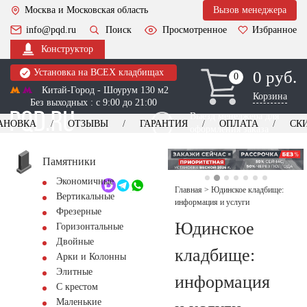
Москва и Московская область
Вызов менеджера
info@pqd.ru
Поиск
Просмотренное
Избранное
Конструктор
Установка на ВСЕХ кладбищах
0 руб.
0
0
Китай-Город - Шоурум 130 м2
Корзина
Без выходных : с 9:00 до 21:00
Выезд менеджера для
АНОВКА
ОТЗЫВЫ
ГАРАНТИЯ
ОПЛАТА
СК
оформления заказа
изготовление
Заказать выезд
памятников
+7 (495) 518-44-23
Памятники
Экономичные
Обратный звонок
Главная
>
Юдинское кладбище:
Вертикальные
информация и услуги
Фрезерные
Юдинское
Горизонтальные
Двойные
кладбище:
Арки и Колонны
Элитные
информация
С крестом
Маленькие