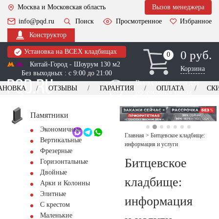
Москва и Московская область
Вызов менеджера
info@pqd.ru
Поиск
Просмотренное
Избранное
Конструктор
Установка на ВСЕХ кладбищах
0 руб.
0
0
Китай-Город - Шоурум 130 м2
Корзина
Без выходных : с 9:00 до 21:00
Выезд менеджера для
АНОВКА
ОТЗЫВЫ
ГАРАНТИЯ
ОПЛАТА
СК
оформления заказа
изготовление
Заказать выезд
памятников
+7 (495) 518-44-23
Памятники
Экономичные
Обратный звонок
Главная
>
Битцевское кладбище:
Вертикальные
информация и услуги
Фрезерные
Битцевское
Горизонтальные
Двойные
кладбище:
Арки и Колонны
Элитные
информация
С крестом
Маленькие