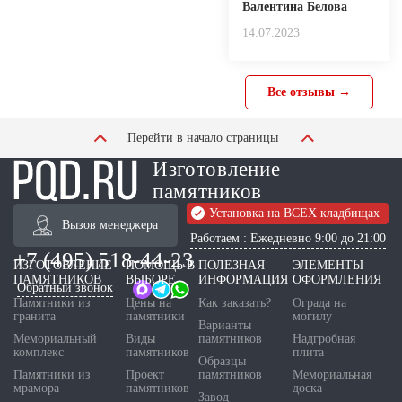
Валентина Белова
14.07.2023
Все отзывы →
Перейти в начало страницы
Изготовление
памятников
Установка на ВСЕХ кладбищах
Вызов менеджера
Работаем : Ежедневно 9:00 до 21:00
+7 (495) 518-44-23
ИЗГОТОВЛЕНИЕ
ПОМОЩЬ В
ПОЛЕЗНАЯ
ЭЛЕМЕНТЫ
ПАМЯТНИКОВ
ВЫБОРЕ
ИНФОРМАЦИЯ
ОФОРМЛЕНИЯ
Обратный звонок
Памятники из
Цены на
Как заказать?
Ограда на
гранита
памятники
могилу
Варианты
Мемориальный
Виды
памятников
Надгробная
комплекс
памятников
плита
Образцы
Памятники из
Проект
памятников
Мемориальная
мрамора
памятников
доска
Завод