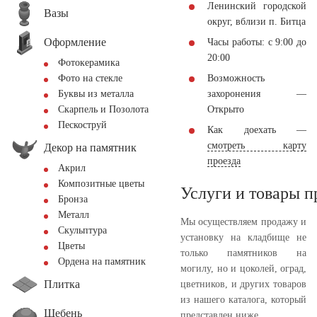
Ленинский городской
Вазы
округ, вблизи п. Битца
Оформление
Часы работы: с 9:00 до
20:00
Фотокерамика
Возможность
Фото на стекле
захоронения —
Буквы из металла
Открыто
Скарпель и Позолота
Пескоструй
Как доехать —
смотреть карту
Декор на памятник
проезда
Акрил
Композитные цветы
Услуги и товары 
Бронза
Металл
Мы осуществляем продажу и
Скульптура
установку на кладбище не
Цветы
только памятников на
Ордена на памятник
могилу, но и цоколей, оград,
Плитка
цветников, и других товаров
из нашего каталога, который
Щебень
представлен ниже.