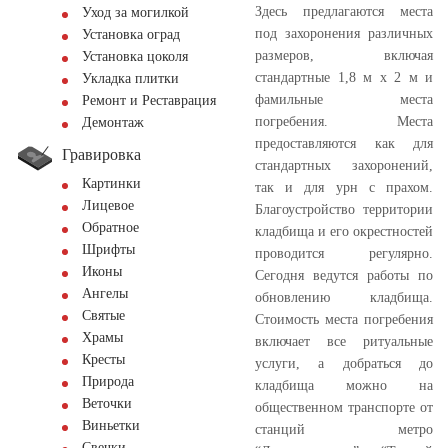
Здесь предлагаются места
Уход за могилкой
под захоронения различных
Установка оград
размеров, включая
Установка цоколя
стандартные 1,8 м х 2 м и
Укладка плитки
фамильные места
Ремонт и Реставрация
погребения. Места
Демонтаж
предоставляются как для
Гравировка
стандартных захоронений,
Картинки
так и для урн с прахом.
Лицевое
Благоустройство территории
Обратное
кладбища и его окрестностей
Шрифты
проводится регулярно.
Иконы
Сегодня ведутся работы по
Ангелы
обновлению кладбища.
Святые
Стоимость места погребения
Храмы
включает все ритуальные
Кресты
услуги, а добраться до
Природа
кладбища можно на
Веточки
общественном транспорте от
Виньетки
станций метро
Свечки