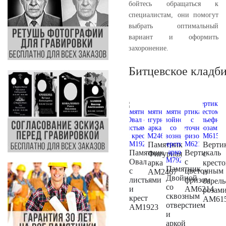
бойтесь обращаться к
специалистам, они помогут
выбрать оптимальный
вариант и оформить
захоронение.
Битцевское кладб
Памятник
Верти
Памятник
Вертикаль
Фигурная
с
Овал
с
арка
крест
Памятник
с
цветочным
AM2467
и
Двойной
листьями
фризом
барел
со
и
AM6214
розам
сквозным
крест
AM61
отверстием
AM1923
и
аркой