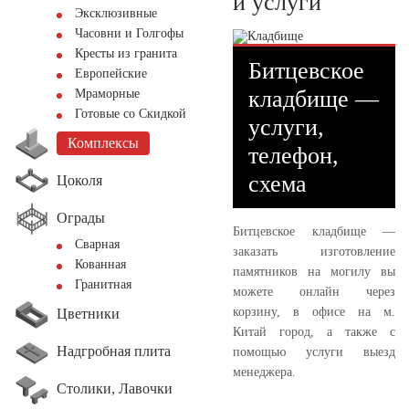
и услуги
Эксклюзивные
Часовни и Голгофы
Кресты из гранита
Битцевское
Европейские
кладбище —
Мраморные
Готовые со Скидкой
услуги,
Комплексы
телефон,
схема
Цоколя
Ограды
Битцевское кладбище —
Сварная
заказать изготовление
Кованная
памятников на могилу вы
Гранитная
можете онлайн через
корзину, в офисе на м.
Цветники
Китай город, а также с
Надгробная плита
помощью услуги выезд
менеджера.
Столики, Лавочки