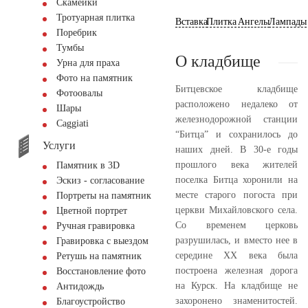
Скамейки
Тротуарная плитка
Вставка
Плитка
Ангелы
Лампады
Поребрик
Тумбы
О кладбище
Урна для праха
Фото на памятник
Битцевское кладбище
Фотоовалы
расположено недалеко от
Шары
железнодорожной станции
Сaggiati
“Битца” и сохранилось до
Услуги
наших дней. В 30-е годы
прошлого века жителей
Памятник в 3D
поселка Битца хоронили на
Эскиз - согласование
месте старого погоста при
Портреты на памятник
церкви Михайловского села.
Цветной портрет
Со временем церковь
Ручная гравировка
разрушилась, и вместо нее в
Гравировка с выездом
середине XX века была
Ретушь на памятник
построена железная дорога
Восстановление фото
на Курск. На кладбище не
Антидождь
захоронено знаменитостей.
Благоустройство