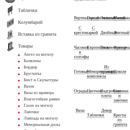
Таблички
Вертикальный
Горизонтальный
Экономичный
Маленьк
Колумбарий
С
С
крестом
аркой
Двойный
Элитный
Вставка из гранита
Товары
Часовни
Европейские
Эксклюзивные
Фрезерн
и
Ангел на могилу
голгофы
Балясины
Из
Бордюр
Готовые
Мемориальные
мрамора
Цоколя
Брусчатка
комплексы
Бюст и Скульптуры
Вазон
Ограды
Цветник
Надгробная
Столики
Вазы из мрамора
плита
и
Влагостойкие рамки
лавочки
Газон на могилу
Вазы
Декор
Лавочки
Таблички
Кресты
Лампада на могилу
из
гранита
Мемориальная доска