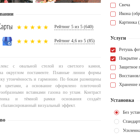
Свеча
пании
Икона (обр
Картинка (
Рейтинг 5 из 5 (640)
Услуги
Рейтинг 4,6 из 5 (85)
Ретушь фо
Покрытие 
лекс с овальной стелой из светлого камня,
Защитное 
на округлом постаменте. Плавные линии формы
Восстанов
ку утончённость и гармонию. По бокам размещены
Хранение н
 цветами, а основание оформлено плиточной
ообразными вставками газона по углам. Контраст
ятника и тёмной рамки основания создаёт
Установка
 сбалансированный визуальный эффект.
Без уста
тво
Стандарт
Усиленна