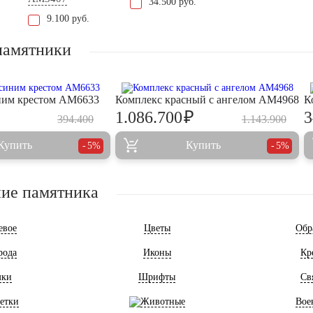
34.500 руб.
9.100 руб.
памятники
ним крестом AM6633
Комплекс красный с ангелом AM4968
К
₽
1.086.700
3
394.400
1.143.900
Купить
Купить
5%
5%
ие памятника
евое
Цветы
Обр
рода
Иконы
Кр
мки
Шрифты
Св
етки
Животные
Вое