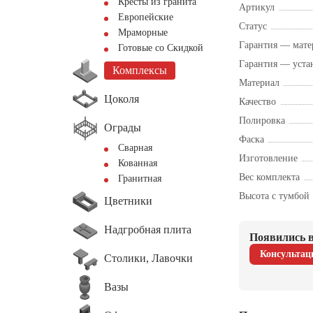
Кресты из гранита
Артикул
Европейские
Статус
Мраморные
Гарантия — мате
Готовые со Скидкой
Гарантия — уста
Комплексы
Материал
Цоколя
Качество
Полировка
Ограды
Фаска
Сварная
Изготовление
Кованная
Вес комплекта
Гранитная
Высота с тумбой
Цветники
Надгробная плита
Появились в
Консультац
Столики, Лавочки
Вазы