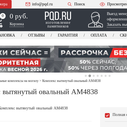
жера
info@pqd.ru
Поиск
Просмотре
Выезд мене
0 руб.
0
0
оформления
изготовление
Корзина
Заказать вы
памятников
АНОВКА
ОТЗЫВЫ
ГАРАНТИЯ
ОПЛАТА
СК
ьные комплексы на могилу
>
Комплекс вытянутый овальный AM4838
с вытянутый овальный AM4838
Полная 