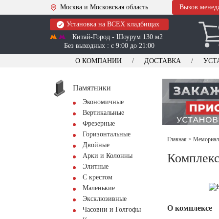
Москва и Московская область
Вызов менед
Установка на ВСЕХ кладбищах
Китай-Город - Шоурум 130 м2
Без выходных : с 9:00 до 21:00
О КОМПАНИИ
ДОСТАВКА
УСТ
Памятники
Экономичные
Вертикальные
Фрезерные
Горизонтальные
Главная
>
Мемориал
Двойные
Комплек
Арки и Колонны
Элитные
С крестом
Маленькие
Эксклюзивные
О комплексе
Часовни и Голгофы