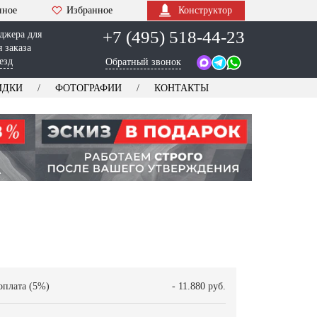
нное
Избранное
Конструктор
+7 (495) 518-44-23
джера для
 заказа
езд
Обратный звонок
ИДКИ
ФОТОГРАФИИ
КОНТАКТЫ
оплата (5%)
- 11.880 руб.