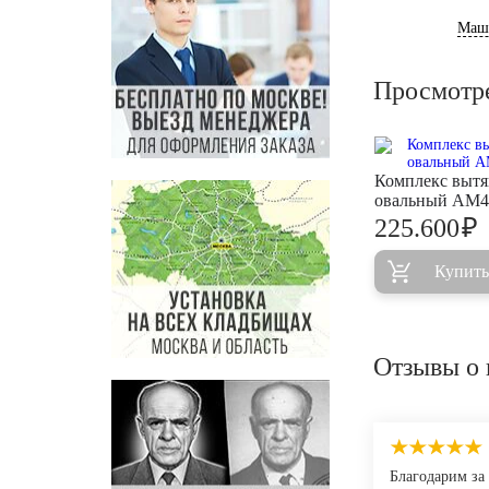
Маш
Просмотр
Комплекс выт
овальный AM4
₽
225.600
Купить
Отзывы о 
Благодарим за 