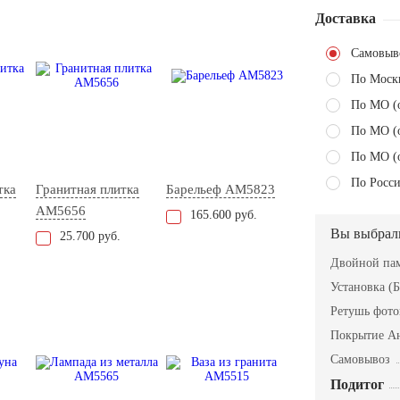
Доставка
Самовыв
По Моск
По МО (
По МО (
По МО (
По Росси
тка
Гранитная плитка
Барельеф AM5823
AM5656
165.600 руб.
Вы выбрал
25.700 руб.
Двойной пам
Установка (Б
Ретушь фот
Покрытие А
Самовывоз
Подитог