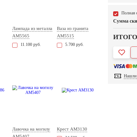
Полная 
Сумма ски
Лампада из металла
Ваза из гранита
ИТОГ
AM5565
AM5515
11.100 руб.
5.700 руб.
Нашли 
Лавочка на могилу
Крест AM3130
AM5407