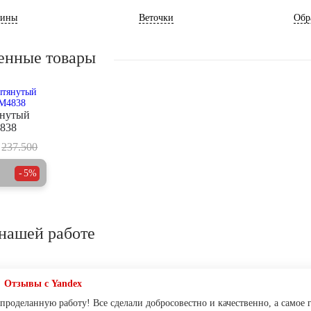
ины
Веточки
Обр
енные товары
янутый
838
237.500
5%
нашей работе
Отзывы с Yandex
проделанную работу! Все сделали добросовестно и качественно, а самое