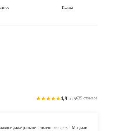
атное
Ислам
4,9
635 отзывов
из 5
 главное даже раньше заявленного срока! Мы дали