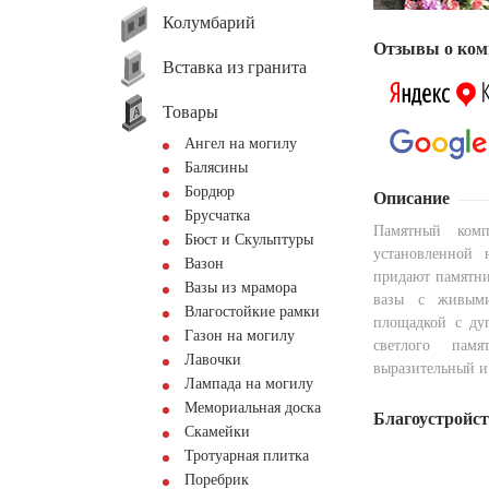
Колумбарий
Отзывы о ком
Вставка из гранита
Товары
Ангел на могилу
Балясины
Бордюр
Описание
Брусчатка
Памятный комп
Бюст и Скульптуры
установленной 
Вазон
придают памятни
Вазы из мрамора
вазы с живыми
Влагостойкие рамки
площадкой с дуг
Газон на могилу
светлого пам
Лавочки
выразительный и
Лампада на могилу
Мемориальная доска
Благоустройс
Скамейки
Тротуарная плитка
Поребрик