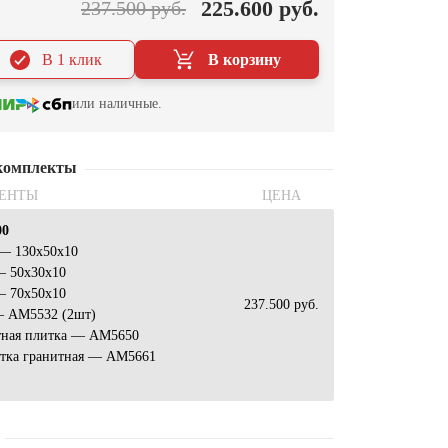
225.600 руб.
237.500 руб.
В 1 клик
В корзину
или наличные.
комплекты
ЕНТЫ
ЦЕНА
00
 — 130х50х10
— 50х30х10
— 70х50х10
237.500 руб.
— АМ5532 (2шт)
тная плитка — АМ5650
атка гранитная — АМ5661