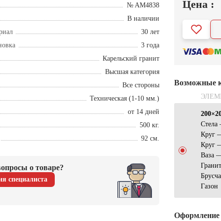
Цена :
№ AM4838
В наличии
риал
30 лет
новка
3 года
Карельский гранит
Высшая категория
Возможные 
Все стороны
ЭЛЕМ
Техническая (1-10 мм.)
от 14 дней
200×2
Стела
500 кг.
Круг 
92 см.
Круг 
Ваза 
Грани
опросы о товаре?
Брусч
ия специалиста
Газон
Оформление