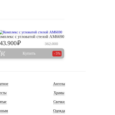
омплекс с угловатой стелой AM6690
₽
43.900
362.000
Купить
5%
атное
Ангелы
есты
Храмы
ятые
Свечки
нным
Одежда