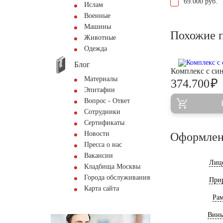
69.000 руб.
Ислам
Военные
Машины
Похожие 
Животные
Одежда
Блог
Комплекс с си
Материалы
₽
374.700
Эпитафии
Вопрос - Ответ
Сотрудники
Сертификаты
Новости
Оформлен
Пресса о нас
Вакансии
Лиц
Кладбища Москвы
Города обслуживания
При
Карта сайта
Ра
Винь