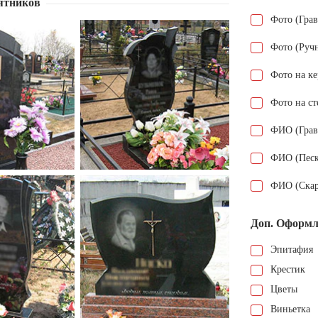
ятников
Фото (Гра
Фото (Руч
Фото на к
Фото на ст
ФИО (Грав
ФИО (Песк
ФИО (Скар
Доп. Оформл
Эпитафия
Крестик
Цветы
Виньетка