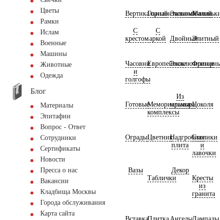
Цветы
Вертикальный
Горизонтальный
Экономичный
Маленьк
Рамки
С
С
Ислам
крестом
аркой
Двойный
Элитный
Военные
Машины
Часовни
Европейские
Эксклюзивные
Фрезерн
Животные
и
Одежда
голгофы
Блог
Из
Готовые
Мемориальные
мрамора
Цоколя
Материалы
комплексы
Эпитафии
Вопрос - Ответ
Ограды
Цветник
Надгробная
Столики
Сотрудники
плита
и
Сертификаты
лавочки
Новости
Вазы
Декор
Пресса о нас
Таблички
Кресты
Вакансии
из
Кладбища Москвы
гранита
Города обслуживания
Карта сайта
Вставка
Плитка
Ангелы
Лампады