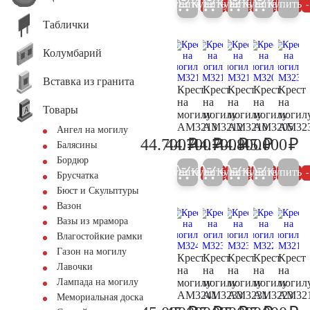
Купить
Купить
Купить
Купить
Купить
5%
5%
5%
5%
Таблички
Колумбарий
Вставка из гранита
Крест
Крест
Крест
Крест
Крест
на
на
на
на
на
Товары
могилу
могилу
могилу
могилу
могил
AM3213
AM3212
AM3210
AM3205
AM32
Ангел на могилу
₽
₽
₽
₽
₽
44.700
44.700
44.700
44.800
45.000
Балясины
47.000
47.000
47.000
47.200
47
Бордюр
Купить
Купить
Купить
Купить
Купить
5%
5%
5%
5%
Брусчатка
Бюст и Скульптуры
Вазон
Вазы из мрамора
Влагостойкие рамки
Газон на могилу
Крест
Крест
Крест
Крест
Крест
Лавочки
на
на
на
на
на
могилу
могилу
могилу
могилу
могил
Лампада на могилу
AM3241
AM3233
AM3231
AM3223
AM32
Мемориальная доска