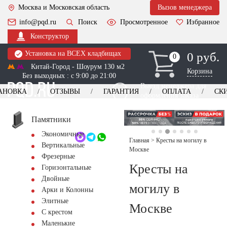
Москва и Московская область
Вызов менеджера
info@pqd.ru
Поиск
Просмотренное
Избранное
Конструктор
Установка на ВСЕХ кладбищах
0 руб.
0
0
Китай-Город - Шоурум 130 м2
Корзина
Без выходных : с 9:00 до 21:00
Выезд менеджера для
АНОВКА
ОТЗЫВЫ
ГАРАНТИЯ
ОПЛАТА
СК
оформления заказа
изготовление
Заказать выезд
памятников
+7 (495) 518-44-23
Памятники
Экономичные
Обратный звонок
Главная
>
Кресты на могилу в
Вертикальные
Москве
Фрезерные
Кресты на
Горизонтальные
Двойные
могилу в
Арки и Колонны
Элитные
Москве
С крестом
Маленькие