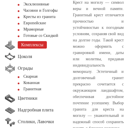
Крест на могилу — символ
Эксклюзивные
веры и вечной памяти.
Часовни и Голгофы
Гранитный крест отличается
Кресты из гранита
прочностью и
Европейские
устойчивостью к погодным
Мраморные
условиям, сохраняя свой вид
Готовые со Скидкой
на долгие годы. Такой крест
Комплексы
можно оформить с
гравировкой имени, даты
Цоколя
или молитвы, придавая
индивидуальность
Ограды
мемориалу. Эстетичный и
Сварная
долговечный гранит
Кованная
прекрасно сочетается с
Гранитная
окружающим ландшафтом,
обеспечивая достойное
Цветники
почтение усопшему. Выбор
гранита для креста на
Надгробная плита
могилу — уважительный и
Столики, Лавочки
надежный способ сохранить