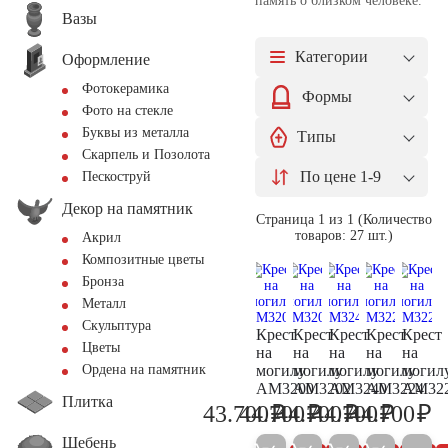
память о близком человеке.
Вазы
Категории
Оформление
Фотокерамика
Формы
Фото на стекле
Буквы из металла
Типы
Скарпель и Позолота
По цене 1-9
Пескоструй
Декор на памятник
Страница 1 из 1 (Количество
товаров: 27 шт.)
Акрил
Композитные цветы
Бронза
Металл
Скульптура
Крест
Крест
Крест
Крест
Крест
Цветы
на
на
на
на
на
могилу
могилу
могилу
могилу
могил
Ордена на памятник
AM3200
AM3202
AM3240
AM3224
AM32
Плитка
₽
₽
₽
₽
₽
43.700
44.700
44.700
44.700
44.700
46.000
47.000
47.000
47.000
47
Щебень