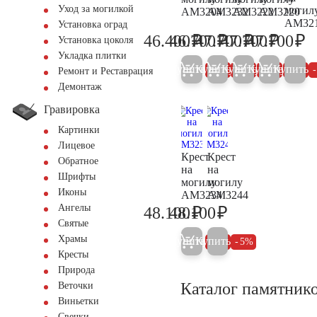
Уход за могилкой
могил
AM3204
AM3232
AM3222
AM3220
AM32
Установка оград
₽
₽
₽
₽
₽
46.400
46.700
47.700
47.700
47.700
Установка цоколя
48.800
49.200
50.200
50.200
50
Укладка плитки
Купить
Купить
Купить
Купить
Купить
5%
5%
5%
5%
Ремонт и Реставрация
Демонтаж
Гравировка
Картинки
Лицевое
Крест
Крест
Обратное
на
на
Шрифты
могилу
могилу
Иконы
AM3234
AM3244
Ангелы
₽
₽
48.100
48.100
50.600
50.600
Святые
Храмы
Купить
Купить
5%
5%
Кресты
Природа
Каталог памятник
Веточки
Виньетки
Свечки