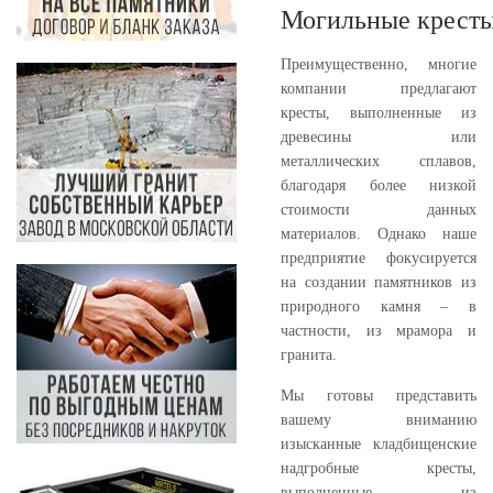
Могильные крест
Преимущественно, многие
компании предлагают
кресты, выполненные из
древесины или
металлических сплавов,
благодаря более низкой
стоимости данных
материалов. Однако наше
предприятие фокусируется
на создании памятников из
природного камня – в
частности, из мрамора и
гранита.
Мы готовы представить
вашему вниманию
изысканные кладбищенские
надгробные кресты,
выполненные из