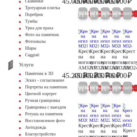
₽
₽
₽
₽
₽
45.000
45.000
45.000
45.000
45.000
Скамейки
47.400
47.400
47.400
47.400
47
Тротуарная плитка
Купить
Купить
Купить
Купить
Купить
5%
5%
5%
5%
Поребрик
Тумбы
Урна для праха
Фото на памятник
Фотоовалы
Шары
Крест
Крест
Крест
Крест
Крест
Сaggiati
на
на
на
на
на
могилу
могилу
могилу
могилу
могил
Услуги
AM3217
AM3216
AM3242
AM3203
AM32
₽
₽
₽
₽
₽
Памятник в 3D
45.200
45.200
45.200
45.700
46.000
47.600
47.600
47.600
48.100
48
Эскиз - согласование
Портреты на памятник
Купить
Купить
Купить
Купить
Купить
5%
5%
5%
5%
Цветной портрет
Ручная гравировка
Гравировка с выездом
Ретушь на памятник
Восстановление фото
Крест
Крест
Крест
Крест
Антидождь
Крест
на
на
на
на
Благоустройство
на
могилу
могилу
могилу
могилу