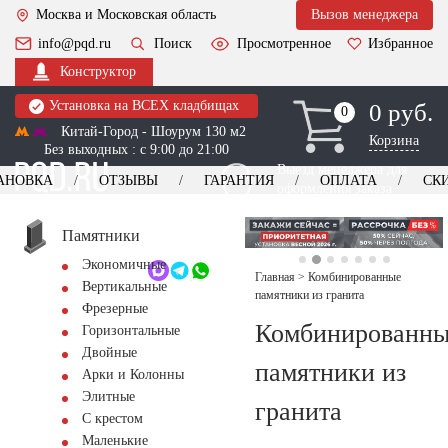
Москва и Московская область
Вызов менеджера
info@pqd.ru
Поиск
Просмотренное
Избранное
Конструктор
Установка на ВСЕХ кладбищах
0 руб.
0
0
Китай-Город - Шоурум 130 м2
Корзина
Без выходных : с 9:00 до 21:00
Выезд менеджера для
АНОВКА
ОТЗЫВЫ
ГАРАНТИЯ
ОПЛАТА
СК
оформления заказа
изготовление
Заказать выезд
памятников
+7 (495) 518-44-23
Памятники
Экономичные
Обратный звонок
Главная
>
Комбинированные
Вертикальные
памятники из гранита
Фрезерные
Комбинированн
Горизонтальные
Двойные
памятники из
Арки и Колонны
Элитные
гранита
С крестом
Маленькие