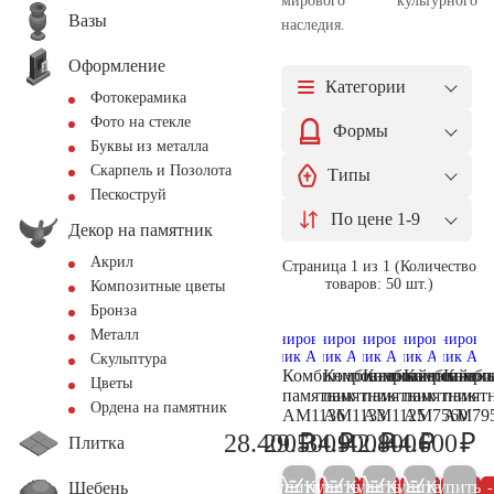
мирового культурного
Вазы
наследия.
Оформление
Категории
Фотокерамика
Фото на стекле
Формы
Буквы из металла
Скарпель и Позолота
Типы
Пескоструй
По цене 1-9
Декор на памятник
Акрил
Страница 1 из 1 (Количество
товаров: 50 шт.)
Композитные цветы
Бронза
Металл
Скульптура
Комбинированный
Комбинированный
Комбинированн
Комбиниро
Комби
Цветы
памятник
памятник
памятник
памятник
памят
Ордена на памятник
AM1136
AM1133
AM1125
AM7560
AM79
₽
₽
₽
₽
₽
28.400
29.500
34.900
42.800
44.600
Плитка
29.900
31.100
36.700
45.000
46
Купить
Купить
Купить
Купить
Купить
Щебень
5%
5%
5%
5%