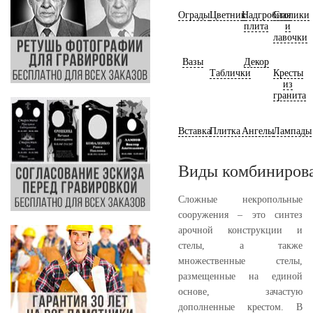
Ограды
Цветник
Надгробная
Столики
плита
и
лавочки
Вазы
Декор
Таблички
Кресты
из
гранита
Вставка
Плитка
Ангелы
Лампады
Виды комбинирова
Сложные некропольные
сооружения – это синтез
арочной конструкции и
стелы, а также
множественные стелы,
размещенные на единой
основе, зачастую
дополненные крестом. В