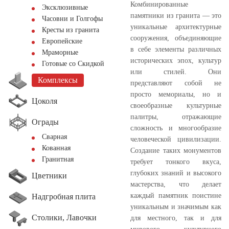
Комбинированные
Эксклюзивные
памятники из гранита — это
Часовни и Голгофы
уникальные архитектурные
Кресты из гранита
сооружения, объединяющие
Европейские
в себе элементы различных
Мраморные
исторических эпох, культур
Готовые со Скидкой
или стилей. Они
Комплексы
представляют собой не
просто мемориалы, но и
Цоколя
своеобразные культурные
палитры, отражающие
Ограды
сложность и многообразие
Сварная
человеческой цивилизации.
Кованная
Создание таких монументов
Гранитная
требует тонкого вкуса,
глубоких знаний и высокого
Цветники
мастерства, что делает
каждый памятник поистине
Надгробная плита
уникальным и значимым как
Столики, Лавочки
для местного, так и для