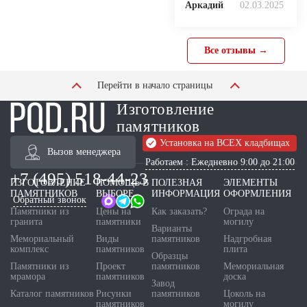
Аркадий
02.03.2025
Все отзывы →
Перейти в начало страницы
Изготовление
памятников
Установка на ВСЕХ кладбищах
Вызов менеджера
Работаем : Ежедневно 9:00 до 21:00
+7 (495) 518-44-23
ИЗГОТОВЛЕНИЕ
ПОМОЩЬ В
ПОЛЕЗНАЯ
ЭЛЕМЕНТЫ
ПАМЯТНИКОВ
ВЫБОРЕ
ИНФОРМАЦИЯ
ОФОРМЛЕНИЯ
Обратный звонок
Памятники из
Цены на
Как заказать?
Ограда на
гранита
памятники
могилу
Варианты
Мемориальный
Виды
памятников
Надгробная
комплекс
памятников
плита
Образцы
Памятники из
Проект
памятников
Мемориальная
мрамора
памятников
доска
Завод
Каталог памятников
Рисунки
памятников
Цоколь на
памятников
могилу