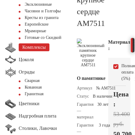
Эксклюзивные
сердце
Часовни и Голгофы
Кресты из гранита
AM7511
Европейские
Мраморные
Готовые со Скидкой
Материал
Комплексы
:
Цоколя
Полная
Ограды
оплата
О памятнике
(5%)
Сварная
Кованная
Артикул
№ AM7511
Цена
Гранитная
Статус
В наличии
:
Цветники
Гарантия
30 лет
—
53.400
Надгробная плита
материал
руб.
Гарантия
3 года
Столики, Лавочки
—
50.700