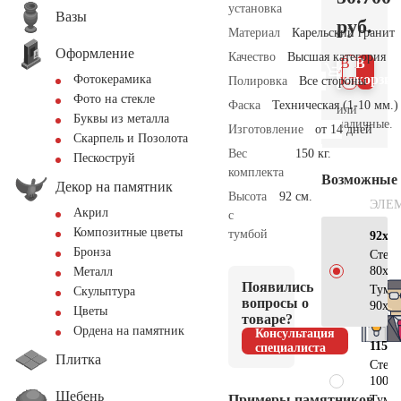
установка
Вазы
руб.
Материал
Карельский гранит
Оформление
Качество
Высшая категория
В 1
В
клик
корзин
Фотокерамика
Полировка
Все стороны
Фото на стекле
Фаска
Техническая (1-10 мм.)
или
Буквы из металла
наличные.
Изготовление
от 14 дней
Скарпель и Позолота
Вес
150 кг.
Пескоструй
комплекта
Возможные
Декор на памятник
Высота
92 см.
ЭЛЕ
Акрил
с
Композитные цветы
тумбой
92х80
Бронза
Стел
80х80
Металл
Появились
Тумб
Скульптура
вопросы о
90х15
Цветы
товаре?
Ордена на памятник
Консультация
115х1
специалиста
Плитка
Стел
100х1
Щебень
Примеры памятников
Тумб