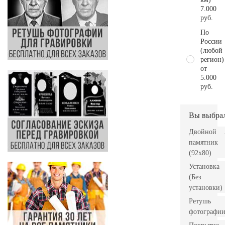
7.000
руб.
По
России
(любой
регион)
от
5.000
руб.
Вы выбра
Двойной
памятник
(92х80)
Установка
(Без
установки)
Ретушь
фотографи