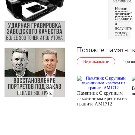
наличные.
Нашли
дешевле?
Сообщите
и
получите
скидку.
Похожие памятни
Вертикальные
Горизо
В
Памятник С крупным
в
лаконичным крестом из
гранита AM1712