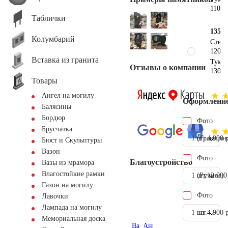
110х2
Таблички
135х1
Колумбарий
Стел
120х1
Вставка из гранита
Тумб
Отзывы о компании
130х2
Товары
Ангел на могилу
Оформлени
Балясины
Бордюр
Фото
Брусчатка
1 шт.
(Гравиров
4.900 
Бюст и Скульптуры
Вазон
Фото
Благоустройство
Вазы из мрамора
Влагостойкие рамки
1 шт.
(Ручное)
12.000
Газон на могилу
Фото
Лавочки
Лампада на могилу
1 шт.
на
4.900 
Мемориальная доска