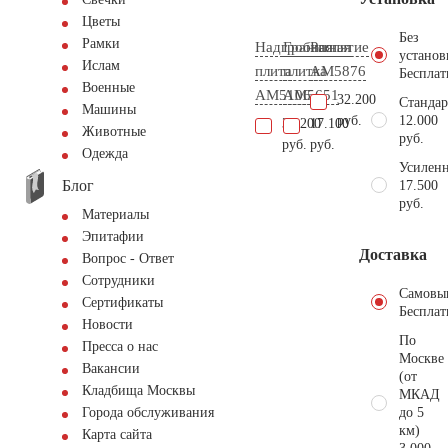
Цветы
Без
Рамки
Надгробная
Гранитная
Распятие
установ
Ислам
плита
плитка
AM5876
Бесплат
Военные
AM5106
AM5651
32.200
Стандар
Машины
руб.
12.000
30.200
17.100
Животные
руб.
руб.
руб.
Одежда
Усиленн
Блог
17.500
руб.
Материалы
Эпитафии
Доставка
Вопрос - Ответ
Сотрудники
Самовы
Сертификаты
Бесплат
Новости
По
Пресса о нас
Москве
Вакансии
(от
Кладбища Москвы
МКАД
до 5
Города обслуживания
км)
Карта сайта