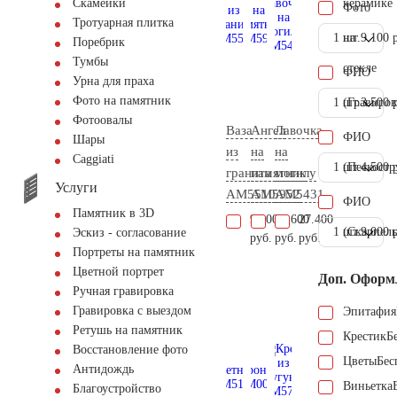
керамике
Скамейки
Фото
Тротуарная плитка
1 шт.
на
9.100 
Поребрик
Тумбы
стекле
ФИО
Урна для праха
Фото на памятник
1 шт.
(Гравиров
3.500 
Фотоовалы
Ваза
Ангел
Лавочка
ФИО
Шары
из
на
на
Сaggiati
1 шт.
(Пескостр
4.500 
гранита
памятник
могилу
Услуги
AM5510
AM5952
AM5431
ФИО
Памятник в 3D
9.100
31.600
27.400
1 шт.
(Скарпель
9.000 
Эскиз - согласование
руб.
руб.
руб.
Портреты на памятник
Цветной портрет
Доп. Оформ
Ручная гравировка
Гравировка с выездом
Эпитафия
Ретушь на памятник
Крестик
Б
Восстановление фото
Цветы
Бес
Антидождь
Виньетка
Благоустройство