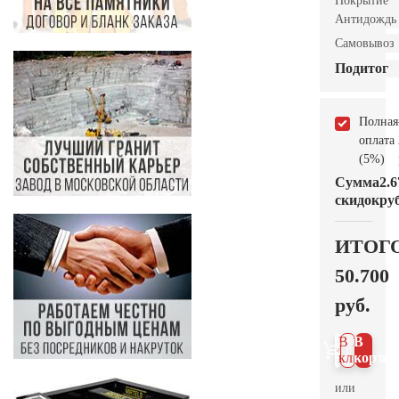
Покрытие
Антидождь
Самовывоз
Подитог
Полная
оплата
(5%)
Сумма
2.6
скидок
руб
ИТОГ
50.700
руб.
В 1
В
клик
корзин
или