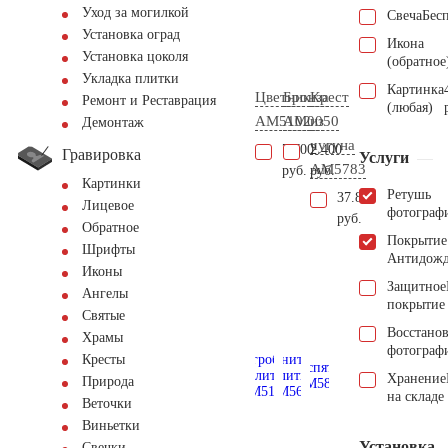
Уход за могилкой
Свеча
Бес
Установка оград
Икона
Установка цоколя
(обратное
Укладка плитки
Картинка
Цветник
Бронза
Крест
Ремонт и Реставрация
(любая)
AM5102
AM0050
из
Демонтаж
чугуна
7.700
2.400
Гравировка
Услуги
AM5783
руб.
руб.
Картинки
Ретушь
37.800
Лицевое
фотограф
руб.
Обратное
Покрытие
Шрифты
Антидож
Иконы
Защитное
Ангелы
покрытие
Святые
Восстано
Храмы
фотограф
Кресты
Хранение
Природа
на складе
Веточки
Виньетки
Установка
Свечки