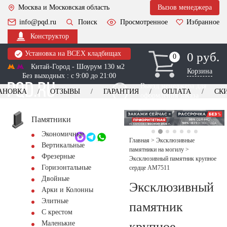
Москва и Московская область
Вызов менеджера
info@pqd.ru
Поиск
Просмотренное
Избранное
Конструктор
Установка на ВСЕХ кладбищах
0 руб.
0
0
Китай-Город - Шоурум 130 м2
Корзина
Без выходных : с 9:00 до 21:00
Выезд менеджера для
АНОВКА
ОТЗЫВЫ
ГАРАНТИЯ
ОПЛАТА
СК
оформления заказа
изготовление
Заказать выезд
памятников
+7 (495) 518-44-23
Памятники
Экономичные
Обратный звонок
Главная
>
Эксклюзивные
Вертикальные
памятники на могилу
>
Фрезерные
Эксклюзивный памятник крупное
Горизонтальные
сердце AM7511
Двойные
Эксклюзивный
Арки и Колонны
Элитные
памятник
С крестом
крупное
Маленькие