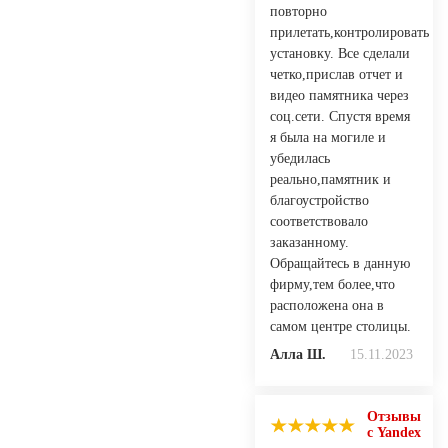
повторно
прилетать,контролировать
установку. Все сделали
четко,прислав отчет и
видео памятника через
соц.сети. Спустя время
я была на могиле и
убедилась
реально,памятник и
благоустройство
соответствовало
заказанному.
Обращайтесь в данную
фирму,тем более,что
расположена она в
самом центре столицы.
Алла Ш.
15.11.2023
Отзывы
с Yandex