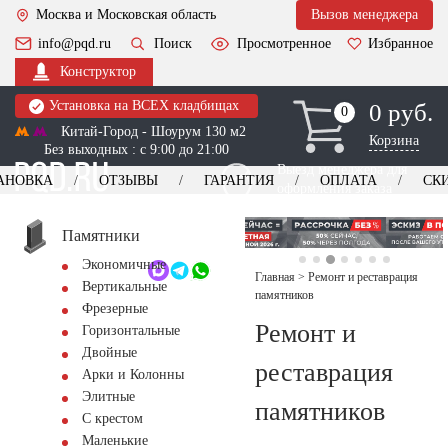
Москва и Московская область
Вызов менеджера
info@pqd.ru
Поиск
Просмотренное
Избранное
Конструктор
Установка на ВСЕХ кладбищах
0 руб.
0
0
Китай-Город - Шоурум 130 м2
Корзина
Без выходных : с 9:00 до 21:00
Выезд менеджера для
АНОВКА
ОТЗЫВЫ
ГАРАНТИЯ
ОПЛАТА
СК
оформления заказа
изготовление
Заказать выезд
памятников
+7 (495) 518-44-23
Памятники
Экономичные
Обратный звонок
Главная
>
Ремонт и реставрация
Вертикальные
памятников
Фрезерные
Ремонт и
Горизонтальные
Двойные
реставрация
Арки и Колонны
Элитные
памятников
С крестом
Маленькие