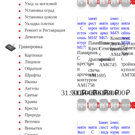
Купить
Купить
Купить
Купить
Купить
5%
5%
5%
5%
Уход за могилкой
Установка оград
Установка цоколя
Укладка плитки
Ремонт и Реставрация
Демонтаж
Комплекс
Памятник
Памятник
двухъярусн
Гравировка
Памят
Крест
Семейный
цветной
Памятник
Замок
с
с
AM4769
Картинки
С
с
драпировкой
аркой
Лицевое
крестом
тройн
и
AM6745
и
Обратное
купол
свеча
арочным
AM70
AM1695
Шрифты
контуром
Иконы
AM1758
Ангелы
₽
₽
₽
₽
₽
31.900
31.500
244.000
356.700
160.600
33.600
33.200
256.800
375.500
16
Святые
Храмы
Купить
Купить
Купить
Купить
Купить
5%
5%
5%
5%
Кресты
Природа
Веточки
Виньетки
Свечки