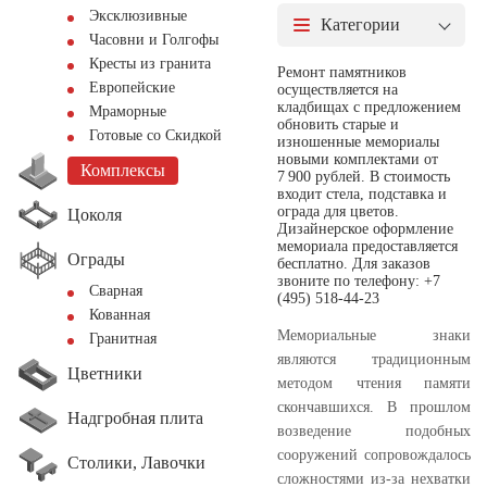
Эксклюзивные
Категории
Часовни и Голгофы
Кресты из гранита
Ремонт памятников
Европейские
осуществляется на
кладбищах с предложением
Мраморные
обновить старые и
Готовые со Скидкой
изношенные мемориалы
новыми комплектами от
Комплексы
7 900 рублей. В стоимость
входит стела, подставка и
ограда для цветов.
Цоколя
Дизайнерское оформление
мемориала предоставляется
Ограды
бесплатно. Для заказов
звоните по телефону: +7
Сварная
(495) 518-44-23
Кованная
Мемориальные знаки
Гранитная
являются традиционным
Цветники
методом чтения памяти
скончавшихся. В прошлом
Надгробная плита
возведение подобных
сооружений сопровождалось
Столики, Лавочки
сложностями из-за нехватки