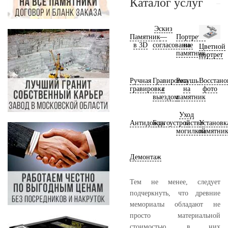
Каталог услуг
Эскиз
Памятник
—
Портреты
в 3D
согласование
на
Цветной
памятник
портрет
Ручная
Гравировка
Ретушь
Восстано
гравировка
с
на
фото
выездом
памятник
Уход
Антидождь
Благоустройство
за
Установк
могилкой
памятни
Демонтаж
Тем не менее, следует
подчеркнуть, что древние
мемориалы обладают не
просто материальной
стоимостью, в них