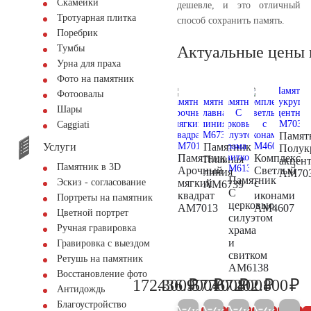
Скамейки
дешевле, и это отличный
Тротуарная плитка
способ сохранить память.
Поребрик
Актуальные цены 
Тумбы
Урна для праха
Фото на памятник
Фотоовалы
Шары
Сaggiati
Памят
Услуги
Памятник
Полук
Памятник
Комплекс
Плавная
акцен
Памятник в 3D
Арочный
Светлый
линия
AM70
Памятник
мягкий
с
Эскиз - согласование
AM6739
С
квадрат
иконами
Портреты на памятник
церковью,
AM7013
AM4607
Цветной портрет
силуэтом
Ручная гравировка
храма
и
Гравировка с выездом
свитком
Ретушь на памятник
AM6138
Восстановление фото
₽
₽
₽
₽
₽
172.300
436.900
57.100
767.800
202.800
181.400
459.900
60.100
808.200
21
Антидождь
Благоустройство