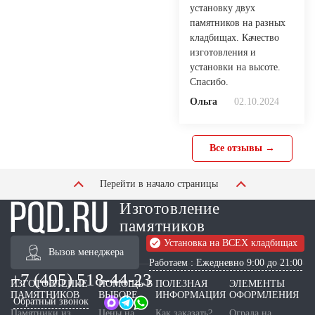
установку двух
памятников на разных
кладбищах. Качество
изготовления и
установки на высоте.
Спасибо.
Ольга
02.10.2024
Все отзывы →
Перейти в начало страницы
Изготовление
памятников
Установка на ВСЕХ кладбищах
Вызов менеджера
Работаем : Ежедневно 9:00 до 21:00
+7 (495) 518-44-23
ИЗГОТОВЛЕНИЕ
ПОМОЩЬ В
ПОЛЕЗНАЯ
ЭЛЕМЕНТЫ
ПАМЯТНИКОВ
ВЫБОРЕ
ИНФОРМАЦИЯ
ОФОРМЛЕНИЯ
Обратный звонок
Памятники из
Цены на
Как заказать?
Ограда на