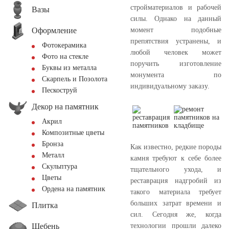
стройматериалов и рабочей
Вазы
силы. Однако на данный
Оформление
момент подобные
препятствия устранены, и
Фотокерамика
любой человек может
Фото на стекле
поручить изготовление
Буквы из металла
монумента по
Скарпель и Позолота
индивидуальному заказу.
Пескоструй
Декор на памятник
Акрил
Композитные цветы
Бронза
Как известно, редкие породы
Металл
камня требуют к себе более
Скульптура
тщательного ухода, и
Цветы
реставрация надгробий из
Ордена на памятник
такого материала требует
больших затрат времени и
Плитка
сил. Сегодня же, когда
Щебень
технологии прошли далеко