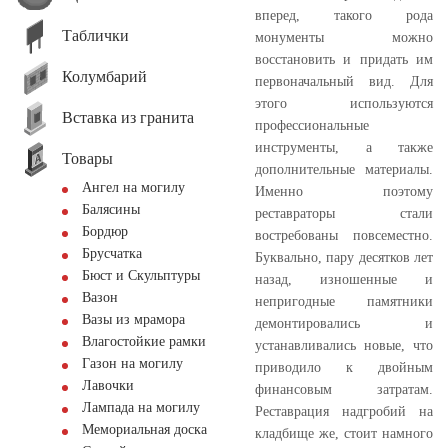
вперед, такого рода
Таблички
монументы можно
восстановить и придать им
Колумбарий
первоначальный вид. Для
этого используются
Вставка из гранита
профессиональные
инструменты, а также
Товары
дополнительные материалы.
Ангел на могилу
Именно поэтому
Балясины
реставраторы стали
Бордюр
востребованы повсеместно.
Брусчатка
Буквально, пару десятков лет
Бюст и Скульптуры
назад, изношенные и
Вазон
непригодные памятники
Вазы из мрамора
демонтировались и
Влагостойкие рамки
устанавливались новые, что
Газон на могилу
приводило к двойным
Лавочки
финансовым затратам.
Лампада на могилу
Реставрация надгробий на
Мемориальная доска
кладбище же, стоит намного