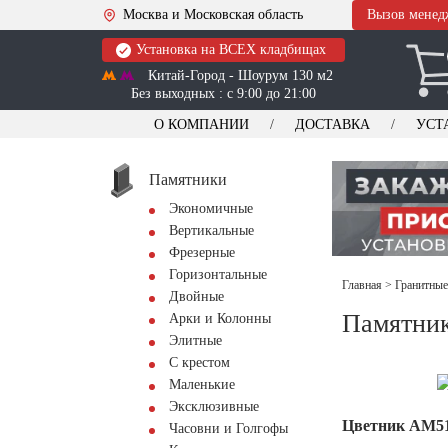
Москва и Московская область
Вызов менед
Установка на ВСЕХ кладбищах
Китай-Город - Шоурум 130 м2
Без выходных : с 9:00 до 21:00
О КОМПАНИИ
ДОСТАВКА
УСТ
Памятники
Экономичные
Вертикальные
Фрезерные
Горизонтальные
Главная
>
Гранитные
Двойные
Памятник
Арки и Колонны
Элитные
С крестом
Маленькие
Эксклюзивные
Цветник АМ5
Часовни и Голгофы