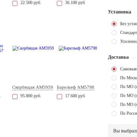
22.500 руб.
36.100 руб.
Установка
Без уста
Стандарт
Усиленн
Доставка
Самовыв
По Моск
По МО (
Скорбящая AM5959
Барельеф AM5798
7
По МО (
95.800 руб.
17.600 руб.
По МО (
По Росси
Вы выбрал