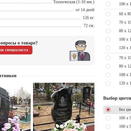
Техническая (1-10 мм.)
100 x 
от 14 дней
60 x 8
126 кг.
70 x 1
72 см.
80 x 1
100 x 
опросы о товаре?
120 x 
ия специалиста
70 x 1
80 x 1
100 x 
ятников
120 x 
Выбор цвет
Без цв
100 x 
100 x 