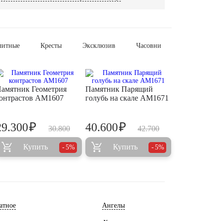
литные
Кресты
Эксклюзив
Часовни
амятник Геометрия
Памятник Парящий
онтрастов AM1607
голубь на скале AM1671
₽
₽
29.300
40.600
30.800
42.700
Купить
Купить
5%
5%
атное
Ангелы