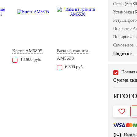
Стела (60x80
Установка (Б
Ретушь фот
Покрытие А
Полировка в
Самовывоз
Крест AM5805
Ваза из гранита
Подитог
AM5538
13.900 руб.
6.300 руб.
Полная 
Сумма ски
ИТОГ
Нашли 