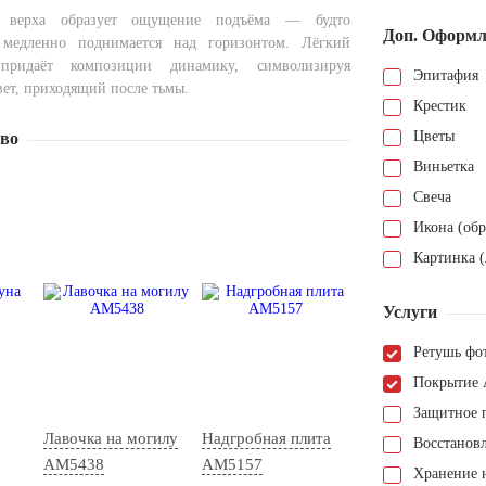
 верха образует ощущение подъёма — будто
Доп. Оформл
медленно поднимается над горизонтом. Лёгкий
придаёт композиции динамику, символизируя
Эпитафия
вет, приходящий после тьмы.
Крестик
Цветы
тво
Виньетка
Свеча
Икона (обр
Картинка (
Услуги
Ретушь фо
Покрытие 
Защитное 
Лавочка на могилу
Надгробная плита
Восстанов
AM5438
AM5157
Хранение н