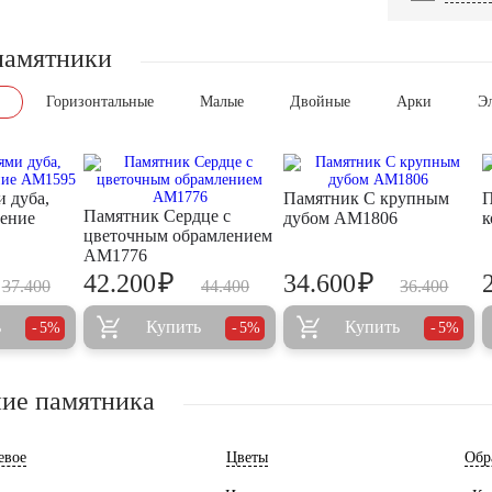
памятники
Горизонтальные
Малые
Двойные
Арки
Э
и дуба,
Памятник С крупным
П
Памятник Сердце с
ление
дубом AM1806
к
цветочным обрамлением
AM1776
₽
₽
42.200
34.600
37.400
44.400
36.400
ь
Купить
Купить
5%
5%
5%
ие памятника
евое
Цветы
Обр