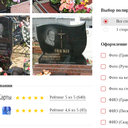
Выбор поли
Все ст
1 стор
Оформление
Фото (Гра
Фото (Руч
Фото на к
пании
Фото на ст
Рейтинг 5 из 5 (640)
ФИО (Грав
Рейтинг 4,6 из 5 (85)
ФИО (Песк
ФИО (Скар