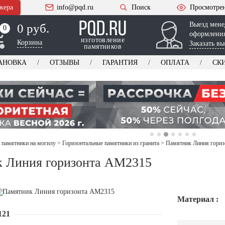
жера
info@pqd.ru
Поиск
Просмотре
Выезд мене
0 руб.
0
0
оформления
изготовление
Корзина
Заказать вы
памятников
АНОВКА
ОТЗЫВЫ
ГАРАНТИЯ
ОПЛАТА
СК
 памятники на могилу
>
Горизонтальные памятники из гранита
>
Памятник Линия гори
 Линия горизонта AM2315
Материал :
121