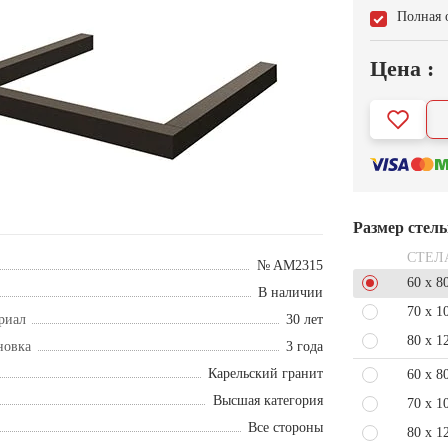
Полная 
Цена :
Размер стел
СТЕЛ
№ AM2315
60 x 8
В наличии
70 x 1
риал
30 лет
80 x 1
новка
3 года
Карельский гранит
60 x 8
Высшая категория
70 x 1
Все стороны
80 x 1