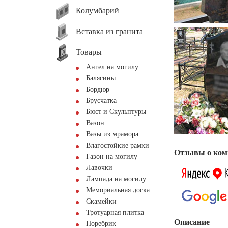
Колумбарий
Вставка из гранита
Товары
Ангел на могилу
Балясины
Бордюр
Брусчатка
Бюст и Скульптуры
Вазон
Вазы из мрамора
Влагостойкие рамки
Отзывы о ком
Газон на могилу
Лавочки
Лампада на могилу
Мемориальная доска
Скамейки
Тротуарная плитка
Описание
Поребрик