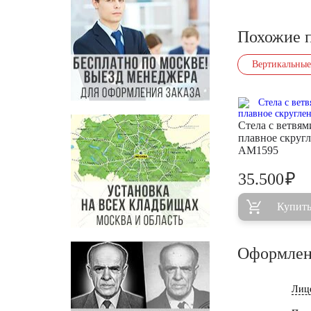
Похожие 
Вертикальные
Стела с ветвям
плавное скруг
AM1595
₽
35.500
Купит
Оформлен
Лиц