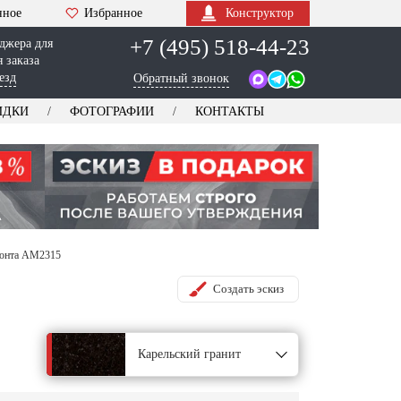
нное
Избранное
Конструктор
+7 (495) 518-44-23
джера для
 заказа
езд
Обратный звонок
ИДКИ
ФОТОГРАФИИ
КОНТАКТЫ
зонта AM2315
Создать эскиз
Карельский гранит