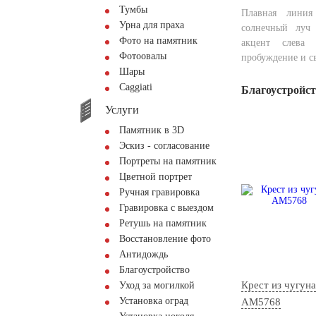
Тумбы
Плавная линия
Урна для праха
солнечный луч 
Фото на памятник
акцент слева 
Фотоовалы
пробуждение и с
Шары
Сaggiati
Благоустройс
Услуги
Памятник в 3D
Эскиз - согласование
Портреты на памятник
Цветной портрет
Ручная гравировка
Гравировка с выездом
Ретушь на памятник
Восстановление фото
Антидождь
Благоустройство
Крест из чугуна
Уход за могилкой
Установка оград
AM5768