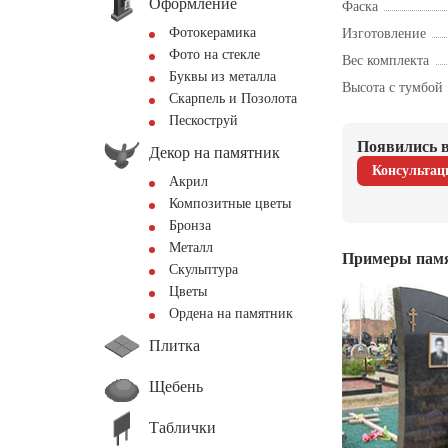
Оформление
Фаска
Фотокерамика
Изготовление
Фото на стекле
Вес комплекта
Буквы из металла
Высота с тумбой
Скарпель и Позолота
Пескоструй
Появились в
Декор на памятник
Консультац
Акрил
Композитные цветы
Бронза
Металл
Примеры пам
Скульптура
Цветы
Ордена на памятник
Плитка
Щебень
Таблички