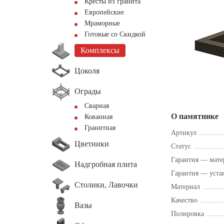
Кресты из гранита
Европейские
Мраморные
Готовые со Скидкой
Комплексы
Цоколя
Ограды
Сварная
О памятнике
Кованная
Гранитная
Артикул
Цветники
Статус
Гарантия — мате
Надгробная плита
Гарантия — уста
Столики, Лавочки
Материал
Качество
Вазы
Полировка