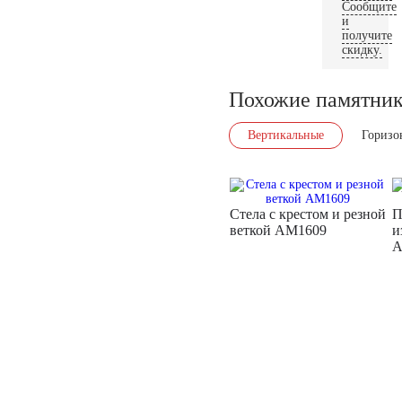
Сообщите
и
получите
скидку.
Похожие памятни
Вертикальные
Горизо
Стела с крестом и резной
П
веткой AM1609
и
A