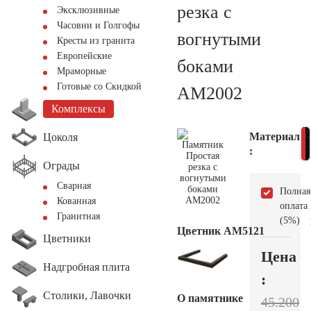
резка с
Эксклюзивные
Часовни и Голгофы
вогнутыми
Кресты из гранита
Европейские
боками
Мраморные
Готовые со Скидкой
AM2002
Комплексы
Материал
Цоколя
:
Ограды
Сварная
Полная
Кованная
оплата
Гранитная
(5%)
Цветник АМ5121
Цветники
Цена
Надгробная плита
:
Столики, Лавочки
О памятнике
45.200