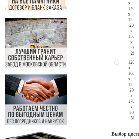
x
140
x
12
20
x
150
x
20
285.
120
x
160
x
12
20
x
170
x
20
366.
Выбор цвет