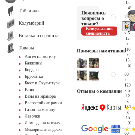
15
45.
Таблички
Появились
70
вопросы о
x
Колумбарий
товаре?
100
Консультация
x 5
специалиста
Вставка из гранита
12
x
Товары
110
Примеры памятников
x
Ангел на могилу
15
Балясины
65.
Бордюр
80
Брусчатка
x
Бюст и Скульптуры
120
Вазон
x 5
Отзывы о компании
12
Вазы из мрамора
x
Влагостойкие рамки
130
Газон на могилу
x
Лавочки
15
Лампада на могилу
97.
Мемориальная доска
60