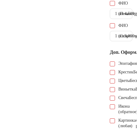
ФИО
1 шт.
(Пескостр
4.500 
ФИО
1 шт.
(Скарпель
9.000 
Доп. Оформ
Эпитафия
Крестик
Б
Цветы
Бес
Виньетка
Свеча
Бес
Икона
(обратное
Картинка
(любая)