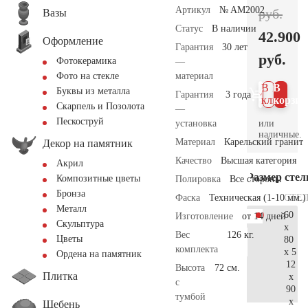
Артикул
№ AM2002
руб.
Вазы
Статус
В наличии
42.900
Оформление
Гарантия
30 лет
руб.
Фотокерамика
—
материал
Фото на стекле
В 1
В
Буквы из металла
Гарантия
3 года
клик
корзин
Скарпель и Позолота
—
Пескоструй
или
установка
наличные.
Материал
Карельский гранит
Декор на памятник
Качество
Высшая категория
Акрил
Размер сте
Композитные цветы
Полировка
Все стороны
Бронза
СТЕ
Фаска
Техническая (1-10 мм.)
Металл
60
Изготовление
от 14 дней
Скульптура
x
Вес
126 кг.
Цветы
80
комплекта
x 5
Ордена на памятник
12
Высота
72 см.
Плитка
x
с
90
тумбой
x
Щебень