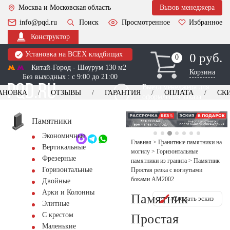
Москва и Московская область
Вызов менеджера
info@pqd.ru
Поиск
Просмотренное
Избранное
Конструктор
Установка на ВСЕХ кладбищах
0 руб.
0
0
Китай-Город - Шоурум 130 м2
Корзина
Без выходных : с 9:00 до 21:00
Выезд менеджера для
АНОВКА
ОТЗЫВЫ
ГАРАНТИЯ
ОПЛАТА
СК
оформления заказа
изготовление
Заказать выезд
памятников
+7 (495) 518-44-23
Памятники
Экономичные
Обратный звонок
Главная
>
Гранитные памятники на
Вертикальные
могилу
>
Горизонтальные
Фрезерные
памятники из гранита
>
Памятник
Горизонтальные
Простая резка с вогнутыми
боками AM2002
Двойные
Арки и Колонны
Памятник
Создать эскиз
Элитные
С крестом
Простая
Маленькие