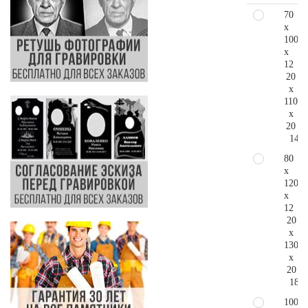
70
x
100
x
12
20
x
110
x
20
143.
80
x
120
x
12
20
x
130
x
20
183.
100