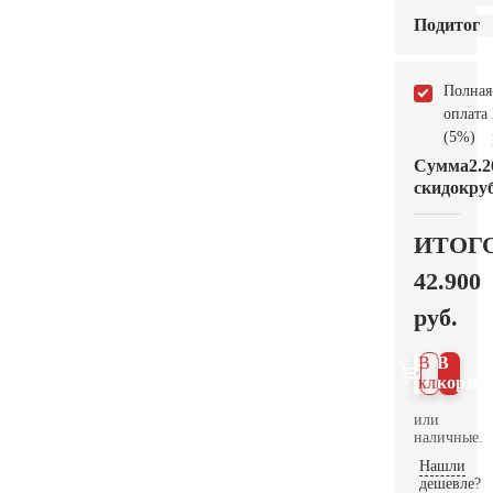
Подитог
Полная
оплата
(5%)
Сумма
2.2
скидок
руб
ИТОГ
42.900
руб.
В 1
В
клик
корзин
или
наличные.
Нашли
дешевле?