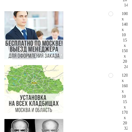
148.
100
x
140
x
10
15
x
150
x
20
247.
120
x
160
x
10
15
x
170
x
20
325.