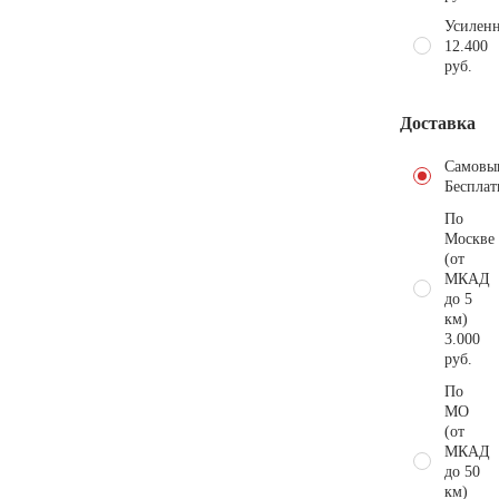
Усиленн
12.400
руб.
Доставка
Самовы
Бесплат
По
Москве
(от
МКАД
до 5
км)
3.000
руб.
По
МО
(от
МКАД
до 50
км)