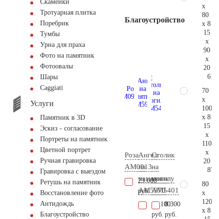
Скамейки
x
Тротуарная плитка
80
Благоустройство
Поребрик
x 8
15
Тумбы
x
Урна для праха
90
Фото на памятник
x
Фотоовалы
20
61.
Шары
Сaggiati
70
x
Услуги
100
x 8
Памятник в 3D
15
Эскиз - согласование
x
Портреты на памятник
110
Цветной портрет
x
Роза
Ангел
Столик
Ручная гравировка
20
AM0913
на
на
87.
Гравировка с выездом
памятник
могилу
23.000
Ретушь на памятник
80
AM5970
AM5401
руб.
x
Восстановление фото
120
Антидождь
17.100
8.300
x 8
руб.
руб.
Благоустройство