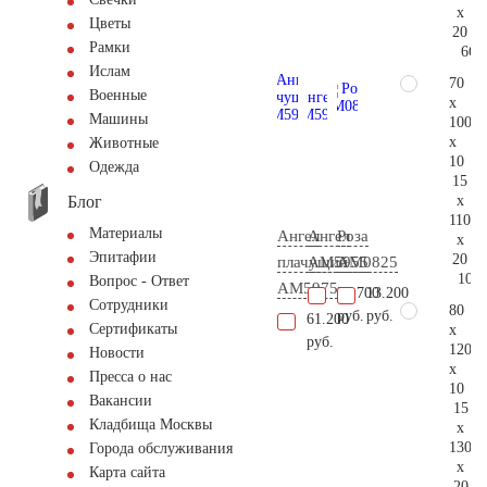
x
Цветы
20
Рамки
66.
Ислам
70
Военные
x
Машины
100
x
Животные
10
Одежда
15
Блог
x
110
Материалы
Ангел
Ангел
Роза
x
Эпитафии
20
плачущий
AM5955
AM0825
109.
Вопрос - Ответ
AM5975
70.700
13.200
Сотрудники
80
руб.
руб.
61.200
Сертификаты
x
руб.
120
Новости
x
Пресса о нас
10
Вакансии
15
Кладбища Москвы
x
130
Города обслуживания
x
Карта сайта
20