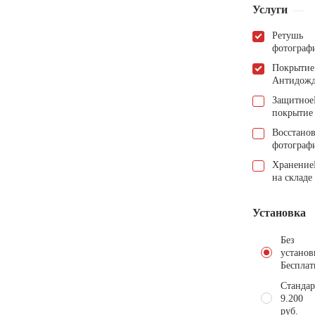
Услуги
Ретушь
фотограф
Покрытие
Антидож
Защитное
покрытие
Восстано
фотограф
Хранение
на складе
Установка
Без
установ
Бесплат
Стандар
9.200
руб.