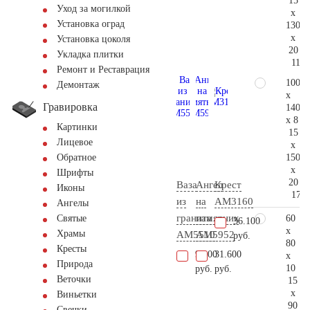
15
Уход за могилкой
x
Установка оград
130
x
Установка цоколя
20
Укладка плитки
116.
Ремонт и Реставрация
100
Демонтаж
x
Гравировка
140
x 8
Картинки
15
Лицевое
x
150
Обратное
x
Шрифты
20
Ваза
Ангел
Крест
Иконы
172.
из
на
AM3160
Ангелы
гранита
памятник
60
Святые
36.100
x
Храмы
AM5510
AM5952
руб.
80
Кресты
9.100
31.600
x
Природа
10
руб.
руб.
Веточки
15
x
Виньетки
90
Свечки