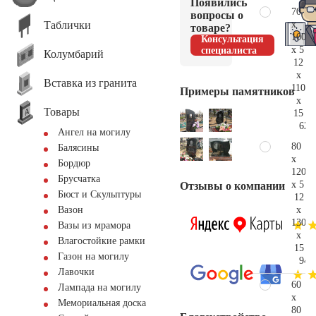
Появились
70
вопросы о
Таблички
x
товаре?
100
Консультация
x 5
специалиста
Колумбарий
12
x
Вставка из гранита
110
Примеры памятников
x
Товары
15
62.
Ангел на могилу
80
Балясины
x
Бордюр
120
Брусчатка
x 5
Отзывы о компании
Бюст и Скульптуры
12
x
Вазон
130
Вазы из мрамора
x
Влагостойкие рамки
15
Газон на могилу
94.
Лавочки
60
Лампада на могилу
x
Мемориальная доска
80