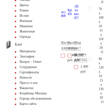
65.
Цветы
70
Рамки
x
Ислам
100
Военные
x
10
Машины
15
Животные
x
Одежда
110
Иисус
Крест
Шар
x
Блог
20
AM0850
AM5817
из
Материалы
107.
гранита
48.400
34.500
Эпитафии
80
AM5562
руб.
руб.
Вопрос - Ответ
x
2.400
Сотрудники
120
руб.
x
Сертификаты
10
Новости
15
Пресса о нас
x
Вакансии
130
x
Кладбища Москвы
20
Города обслуживания
145.
Карта сайта