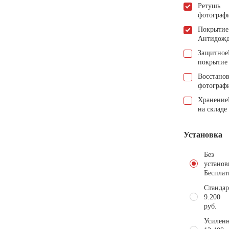
Ретушь
фотограф
Покрытие
Антидож
Защитное
покрытие
Восстано
фотограф
Хранение
на складе
Установка
Без
установ
Бесплат
Стандар
9.200
руб.
Усиленн