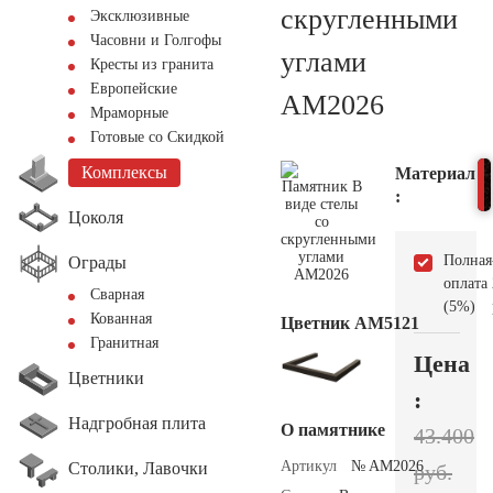
скругленными
Эксклюзивные
Часовни и Голгофы
углами
Кресты из гранита
Европейские
AM2026
Мраморные
Готовые со Скидкой
Комплексы
Материал
:
Цоколя
Полная
Ограды
оплата
Сварная
(5%)
Кованная
Цветник АМ5121
Гранитная
Цена
Цветники
:
Надгробная плита
О памятнике
43.400
Артикул
№ AM2026
Столики, Лавочки
руб.