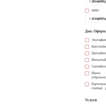
1 шт.
(Пескостр
4.500 
ФИО
1 шт.
(Скарпель
9.000 
Доп. Оформ
Эпитафия
Крестик
Б
Цветы
Бес
Виньетка
Свеча
Бес
Икона
(обратное
Картинка
(любая)
Услуги