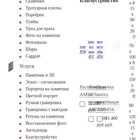
Благоустройство
Скамейки
x 8
Тротуарная плитка
15
x
Поребрик
90
Тумбы
x
Урна для праха
20
Фото на памятник
59.
Фотоовалы
70
Шары
x
Сaggiati
100
x 8
Услуги
15
x
Памятник в 3D
110
Эскиз - согласование
x
Распятие
Лампада
Девочка
Портреты на памятник
20
AM5876
из
ангел
Цветной портрет
85.
гранита
скорбящая
Ручная гравировка
32.200
80
AM5523
AM5856
Гравировка с выездом
руб.
x
Ретушь на памятник
120
9.100
31.400
x 8
Восстановление фото
руб.
руб.
15
Антидождь
x
Благоустройство
130