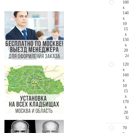
100
x
140
x
10
15
x
150
x
20
244.
120
x
160
x
10
15
x
170
x
20
321.
70