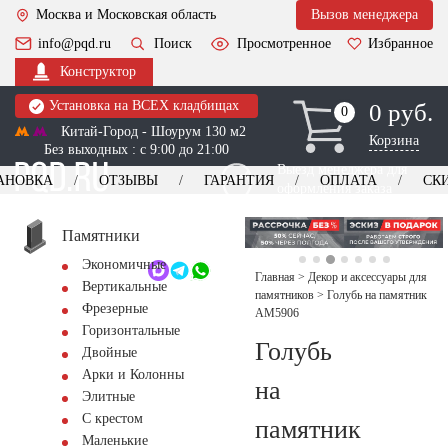
Москва и Московская область
Вызов менеджера
info@pqd.ru
Поиск
Просмотренное
Избранное
Конструктор
Установка на ВСЕХ кладбищах
0 руб.
0
0
Китай-Город - Шоурум 130 м2
Корзина
Без выходных : с 9:00 до 21:00
Выезд менеджера для
АНОВКА
ОТЗЫВЫ
ГАРАНТИЯ
ОПЛАТА
СК
оформления заказа
изготовление
Заказать выезд
памятников
+7 (495) 518-44-23
Памятники
Экономичные
Обратный звонок
Главная
>
Декор и аксессуары для
Вертикальные
памятников
>
Голубь на памятник
Фрезерные
AM5906
Горизонтальные
Голубь
Двойные
Арки и Колонны
на
Элитные
С крестом
памятник
Маленькие