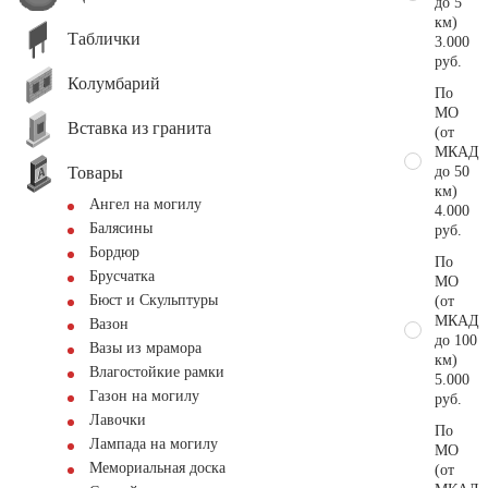
до 5
км)
Таблички
3.000
руб.
Колумбарий
По
МО
Вставка из гранита
(от
МКАД
Товары
до 50
км)
Ангел на могилу
4.000
Балясины
руб.
Бордюр
По
Брусчатка
МО
Бюст и Скульптуры
(от
МКАД
Вазон
до 100
Вазы из мрамора
км)
Влагостойкие рамки
5.000
Газон на могилу
руб.
Лавочки
По
Лампада на могилу
МО
Мемориальная доска
(от