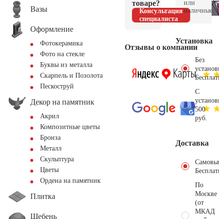
товаре?
или
Вазы
наличные.
Консультация
специалиста
Оформление
Установка
Фотокерамика
Отзывы о компании
Фото на стекле
Без
Буквы из металла
установ
Скарпель и Позолота
Бесплат
Пескоструй
С
установ
Декор на памятник
500
Акрил
руб.
Композитные цветы
Бронза
Доставка
Металл
Скульптура
Самовы
Цветы
Бесплат
Ордена на памятник
По
Москве
Плитка
(от
МКАД
Щебень