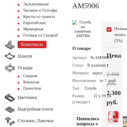
AM5906
Эксклюзивные
Часовни и Голгофы
Кресты из гранита
Европейские
Полная
Мраморные
оплата
Готовые со Скидкой
(5%)
Комплексы
О товаре
Цена
Цоколя
Артикул
№ AM5906
:
Статус
В наличии
Ограды
Материал
акрил
2.400
Сварная
Изготовление
от 7 дней
Кованная
руб.
Тип
Голубь
Гранитная
2.300
Размер
22 х 19 см.
Цветники
руб.
(стандарт)
Надгробная плита
В 1
В
Появились
клик
корзин
Столики, Лавочки
вопросы о