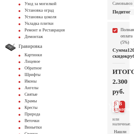
Самовывоз
Уход за могилкой
Установка оград
Подитог
Установка цоколя
Укладка плитки
Полная
Ремонт и Реставрация
оплата
Демонтаж
(5%)
Гравировка
Сумма
12
Картинки
скидок
руб
Лицевое
Обратное
ИТОГ
Шрифты
2.300
Иконы
Ангелы
руб.
Святые
Храмы
В 1
В
Кресты
клик
корзин
Природа
или
Веточки
наличные.
Виньетки
Нашли
Свечки