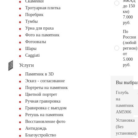
МКАД
Скамейки
до 150
Тротуарная плитка
км)
Поребрик
7.000
Тумбы
руб.
Урна для праха
По
Фото на памятник
России
Фотоовалы
(любой
регион)
Шары
от
Сaggiati
5.000
Услуги
руб.
Памятник в 3D
Эскиз - согласование
Вы выбра
Портреты на памятник
Голубь
Цветной портрет
на
Ручная гравировка
памятник
Гравировка с выездом
AM5906
Ретушь на памятник
Установка
Восстановление фото
(Без
Антидождь
установки)
Благоустройство