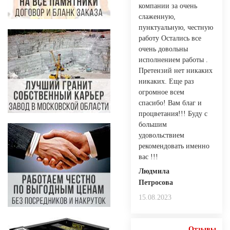
компании за очень
слаженную,
пунктуальную, честную
работу Остались все
очень довольны
исполнением работы .
Претензий нет никаких
никаких. Еще раз
огромное всем
спасибо! Вам благ и
процветания!!! Буду с
большим
удовольствием
рекомендовать именно
вас !!!
Людмила
Петросова
15.08.2023
Отзывы