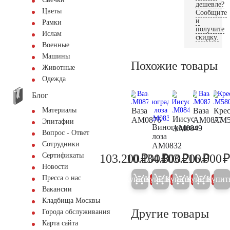
дешевле?
Цветы
Сообщите
и
Рамки
получите
Ислам
скидку.
Военные
Машины
Похожие товары
Животные
Одежда
Блог
Ваза
Ваза
Крес
Материалы
Иисус
AM0876
AM0877
AM5
Эпитафии
Виноградная
AM0849
Вопрос - Ответ
лоза
Сотрудники
AM0832
₽
₽
₽
₽
Сертификаты
103.200
10.100
34.500
103.200
16.000
108.600
10.600
36.300
108.6
Новости
Пресса о нас
Купить
Купить
Купить
Купить
Купит
5%
5%
5%
5%
Вакансии
Кладбища Москвы
Другие товары
Города обслуживания
Карта сайта