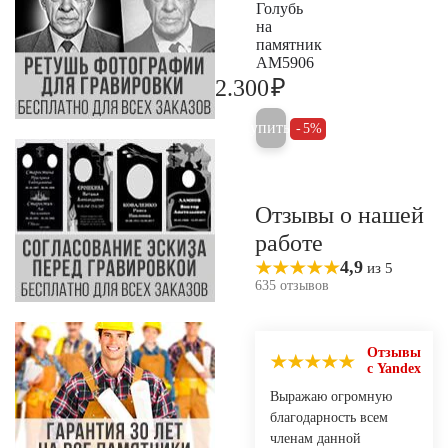
Голубь
на
памятник
AM5906
₽
2.300
2.400
Купить
5%
Отзывы о нашей
работе
4,9
из 5
635 отзывов
Отзывы
с Yandex
Выражаю огромную
благодарность всем
членам данной