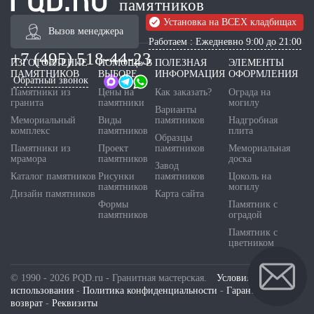
памятников
Установка на ВСЕХ кладбищах
Вызов менеджера
Работаем : Ежедневно 9:00 до 21:00
+7 (495) 518-44-23
ИЗГОТОВЛЕНИЕ
ПОМОЩЬ В
ПОЛЕЗНАЯ
ЭЛЕМЕНТЫ
ПАМЯТНИКОВ
ВЫБОРЕ
ИНФОРМАЦИЯ
ОФОРМЛЕНИЯ
Обратный звонок
Памятники из
Цены на
Как заказать?
Ограда на
гранита
памятники
могилу
Варианты
Мемориальный
Виды
памятников
Надгробная
комплекс
памятников
плита
Образцы
Памятники из
Проект
памятников
Мемориальная
мрамора
памятников
доска
Завод
Каталог памятников
Рисунки
памятников
Цоколь на
памятников
могилу
Дизайн памятников
Карта сайта
Формы
Памятник с
памятников
оградой
Памятник с
цветником
© 1990 - 2026 PQD.ru - Гранитная мастерская.
Условия
использования
-
Политика конфиденциальности
-
Гарантия и
возврат
-
Реквизиты