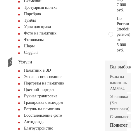
Скамейки
7.000
Тротуарная плитка
руб.
Поребрик
По
Тумбы
России
Урна для праха
(любой
Фото на памятник
регион)
от
Фотоовалы
5.000
Шары
руб.
Сaggiati
Услуги
Вы выбра
Памятник в 3D
Розы на
Эскиз - согласование
памятник
Портреты на памятник
AM5934
Цветной портрет
Ручная гравировка
Установка
Гравировка с выездом
(Без
установки)
Ретушь на памятник
Восстановление фото
Самовывоз
Антидождь
Подитог
Благоустройство