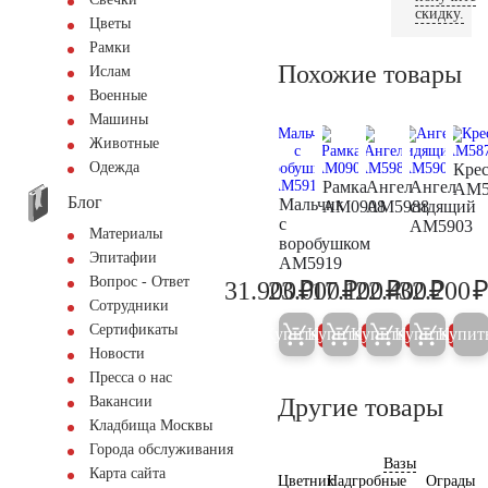
скидку.
Цветы
Рамки
Похожие товары
Ислам
Военные
Машины
Животные
Одежда
Крес
Рамка
Ангел
Ангел
AM5
Блог
Мальчик
AM0908
AM5988
сидящий
с
AM5903
Материалы
воробушком
Эпитафии
AM5919
Вопрос - Ответ
₽
₽
₽
₽
31.900
23.000
17.100
22.400
32.200
33.600
24.200
18.000
23.60
Сотрудники
Сертификаты
Купить
Купить
Купить
Купить
Купит
5%
5%
5%
5%
Новости
Пресса о нас
Другие товары
Вакансии
Кладбища Москвы
Города обслуживания
Вазы
Карта сайта
Цветник
Надгробные
Ограды