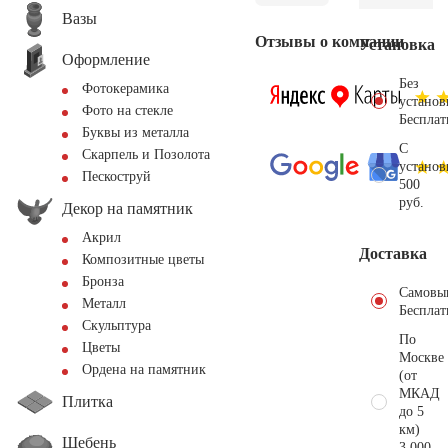
Вазы
Отзывы о компании
Установка
Оформление
Без
Фотокерамика
установ
Фото на стекле
Бесплат
Буквы из металла
С
Скарпель и Позолота
установ
Пескоструй
500
руб.
Декор на памятник
Акрил
Доставка
Композитные цветы
Бронза
Самовы
Металл
Бесплат
Скульптура
По
Цветы
Москве
Ордена на памятник
(от
МКАД
Плитка
до 5
км)
Щебень
3.000