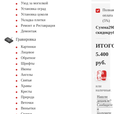
Уход за могилкой
Установка оград
Полная
Установка цоколя
оплата
Укладка плитки
(5%)
Ремонт и Реставрация
Сумма
29
Демонтаж
скидок
руб
Гравировка
ИТОГ
Картинки
Лицевое
5.400
Обратное
руб.
Шрифты
Иконы
В 1
В
Ангелы
клик
корзин
Святые
Храмы
или
наличные.
Кресты
Нашли
Природа
дешевле?
Веточки
Сообщите
Виньетки
и
получите
Свечки