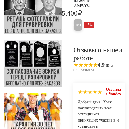
памятник
AM5934
₽
5.400
5.700
Купить
5%
Отзывы о нашей
работе
4,9
из 5
635 отзывов
Отзывы
с Yandex
Добрый день! Хочу
поблагодарить всех
сотрудников,
принявших участие в и
установке и