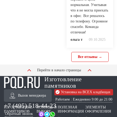
нормальная. Учитывая
что я не могла приехать
в офис. Все решалось
по телефону. Огромное
спасибо. Команда
отличная!
ольга т
09.10.2025
Все отзывы →
Перейти в начало страницы
Изготовление
памятников
Установка на ВСЕХ кладбищах
Вызов менеджера
Работаем : Ежедневно 9:00 до 21:00
+7 (495) 518-44-23
ИЗГОТОВЛЕНИЕ
ПОМОЩЬ В
ПОЛЕЗНАЯ
ЭЛЕМЕНТЫ
ПАМЯТНИКОВ
ВЫБОРЕ
ИНФОРМАЦИЯ
ОФОРМЛЕНИЯ
Обратный звонок