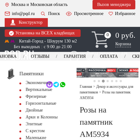
Москва и Московская область
Вызов менеджера
info@pqd.ru
Поиск
Просмотренное
Избранное
Конструктор
Установка на ВСЕХ кладбищах
0 руб.
0
0
Китай-Город - Шоурум 130 м2
Корзина
Без выходных : с 9:00 до 21:00
Выезд менеджера для
АНОВКА
ОТЗЫВЫ
ГАРАНТИЯ
ОПЛАТА
СК
оформления заказа
изготовление
Заказать выезд
памятников
+7 (495) 518-44-23
Памятники
Экономичные
Обратный звонок
Главная
>
Декор и аксессуары для
Вертикальные
памятников
>
Розы на памятник
Фрезерные
AM5934
Горизонтальные
Розы на
Двойные
Арки и Колонны
памятник
Элитные
С крестом
AM5934
Маленькие