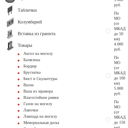
руб.
Таблички
По
МО
Колумбарий
(от
МКАД
Вставка из гранита
до 50
км)
4.000
Товары
руб.
Ангел на могилу
По
Балясины
МО
Бордюр
(от
Брусчатка
МКАД
до 100
Бюст и Скульптуры
км)
Вазон
5.000
Вазы из мрамора
руб.
Влагостойкие рамки
По
Газон на могилу
МО
Лавочки
(от
Лампада на могилу
МКАД
до 150
Мемориальная доска
км)