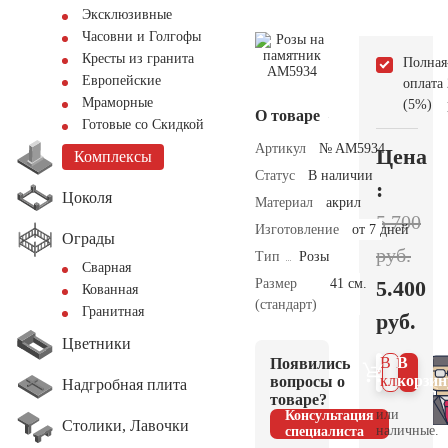
Эксклюзивные
Часовни и Голгофы
Кресты из гранита
Полная
Европейские
оплата
Мраморные
(5%)
О товаре
Готовые со Скидкой
Артикул
№ AM5934
Цена
Комплексы
Статус
В наличии
:
Цоколя
Материал
акрил
5.700
Изготовление
от 7 дней
Ограды
руб.
Тип
Розы
Сварная
Размер
41 см.
5.400
Кованная
(стандарт)
Гранитная
руб.
Цветники
В 1
В
Появились
клик
корзин
вопросы о
Надгробная плита
товаре?
или
Консультация
Столики, Лавочки
наличные.
специалиста