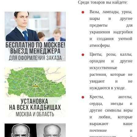
Среди товаров вы найдете:
Вазы, лампады, урны,
шары и другие
предметы для
украшения надгробия
и создания уютной
атмосферы.
Цветы, розы, каллы,
орхидеи и другие
искусственные
растения, которые не
увядают и не
нуждаются в уходе.
Кресты, ангелы,
сердца, звезды и
другие символы веры
и любви, которые
выражают ваше
почтение и