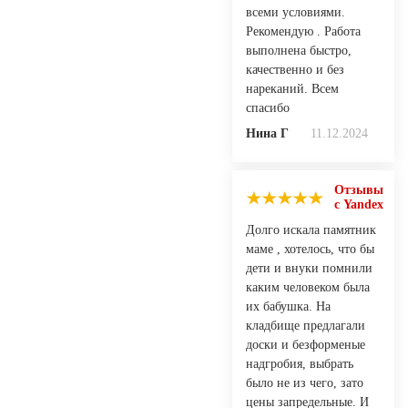
всеми условиями.
Рекомендую . Работа
выполнена быстро,
качественно и без
нареканий. Всем
спасибо
Нина Г
11.12.2024
Отзывы
с Yandex
Долго искала памятник
маме , хотелось, что бы
дети и внуки помнили
каким человеком была
их бабушка. На
кладбище предлагали
доски и безформеные
надгробия, выбрать
было не из чего, зато
цены запредельные. И