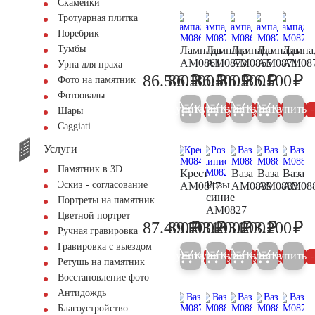
Скамейки
Тротуарная плитка
Поребрик
Тумбы
Лампада
Лампада
Лампада
Лампада
Лампа
AM0861
AM0873
AM0865
AM0871
AM08
Урна для праха
₽
₽
₽
₽
₽
86.500
86.500
86.500
86.500
86.500
Фото на памятник
91.000
91.000
91.000
91.000
91
Фотоовалы
Купить
Купить
Купить
Купить
Купить
5%
5%
5%
5%
Шары
Сaggiati
Услуги
Памятник в 3D
Крест
Ваза
Ваза
Ваза
Розы
Эскиз - согласование
AM0847
AM0889
AM0883
AM08
синие
Портреты на памятник
AM0827
Цветной портрет
₽
₽
₽
₽
₽
87.400
89.700
103.200
103.200
103.200
92.000
94.400
108.600
108.600
10
Ручная гравировка
Гравировка с выездом
Купить
Купить
Купить
Купить
Купить
5%
5%
5%
5%
Ретушь на памятник
Восстановление фото
Антидождь
Благоустройство