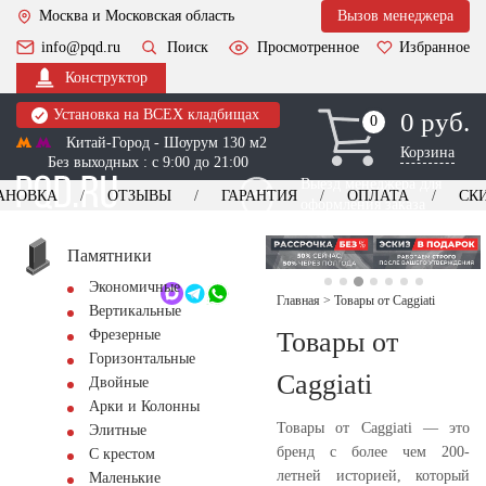
Москва и Московская область
Вызов менеджера
info@pqd.ru
Поиск
Просмотренное
Избранное
Конструктор
Установка на ВСЕХ кладбищах
0 руб.
0
0
Китай-Город - Шоурум 130 м2
Корзина
Без выходных : с 9:00 до 21:00
Выезд менеджера для
АНОВКА
ОТЗЫВЫ
ГАРАНТИЯ
ОПЛАТА
СК
оформления заказа
изготовление
Заказать выезд
памятников
+7 (495) 518-44-23
Памятники
Экономичные
Обратный звонок
Главная
>
Товары от Caggiati
Вертикальные
Товары от
Фрезерные
Горизонтальные
Caggiati
Двойные
Арки и Колонны
Товары от Caggiati — это
Элитные
бренд с более чем 200-
С крестом
летней историей, который
Маленькие