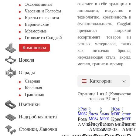
сочетает в себе традиции и
Эксклюзивные
инновации, искусство и
Часовни и Голгофы
технологию, креативность и
Кресты из гранита
функциональность. Caggiati
Европейские
предлагает широкий
Мраморные
ассортимент товаров из
Готовые со Скидкой
разных материалов, таких
Комплексы
как литьевая бронза,
нержавеющая сталь, акрил,
Цоколя
металл, гранит и мрамор.
Ограды
Категории
Сварная
Кованная
Страница 1 из 2 (Количество
Гранитная
товаров: 57 шт.)
Цветники
Надгробная плита
Роза
Крест
Иисус
Рамка
Распя
AM0820
AM0839
Столики, Лавочки
AM0849
AM0903
AM09