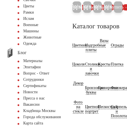
Цветы
Купить
Купить
Купить
Купить
Купить
5%
5%
5%
5%
Рамки
Ислам
Каталог товаров
Военные
Машины
Животные
Вазы
Одежда
Цветник
Надгробные
Ограды
плиты
Блог
Материалы
Цоколя
Столики
Кресты
Плитка
Эпитафии
и
лавочки
Вопрос - Ответ
Сотрудники
Декор
Сертификаты
Бронзовые
Гравировка
Фотокер
Новости
буквы
Пресса о нас
Фото
Вакансии
на
Цветной
Пескоструй
Скарпель
Кладбища Москвы
стекле
портрет
и
Позолота
Города обслуживания
Карта сайта