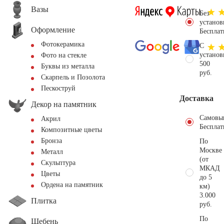
Вазы
Без
установ
Оформление
Бесплат
Фотокерамика
С
установ
Фото на стекле
500
Буквы из металла
руб.
Скарпель и Позолота
Пескоструй
Доставка
Декор на памятник
Самовы
Акрил
Бесплат
Композитные цветы
Бронза
По
Москве
Металл
(от
Скульптура
МКАД
Цветы
до 5
Ордена на памятник
км)
3.000
Плитка
руб.
По
Щебень