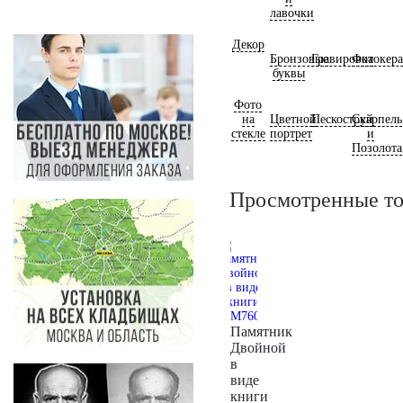
лавочки
Декор
Бронзовые
Гравировка
Фотокер
буквы
Фото
на
Цветной
Пескоструй
Скарпель
стекле
портрет
и
Позолота
Просмотренные т
Памятник
Двойной
в
виде
книги