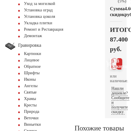
(5%)
Уход за могилкой
Сумма
4.6
Установка оград
скидок
руб
Установка цоколя
Укладка плитки
ИТОГ
Ремонт и Реставрация
Демонтаж
87.400
Гравировка
руб.
Картинки
Лицевое
В 1
В
клик
корзин
Обратное
Шрифты
или
Иконы
наличные.
Ангелы
Нашли
Святые
дешевле?
Сообщите
Храмы
и
Кресты
получите
Природа
скидку.
Веточки
Виньетки
Похожие товары
Свечки