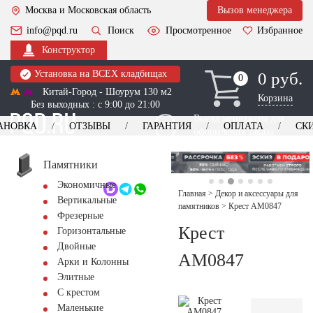
Москва и Московская область
Вызов менеджера
info@pqd.ru
Поиск
Просмотренное
Избранное
Конструктор
Установка на ВСЕХ кладбищах
0 руб.
0
0
Китай-Город - Шоурум 130 м2
Корзина
Без выходных : с 9:00 до 21:00
Выезд менеджера для
АНОВКА
ОТЗЫВЫ
ГАРАНТИЯ
ОПЛАТА
СК
оформления заказа
изготовление
Заказать выезд
памятников
+7 (495) 518-44-23
Памятники
Экономичные
Обратный звонок
Главная
>
Декор и аксессуары для
Вертикальные
памятников
>
Крест AM0847
Фрезерные
Крест
Горизонтальные
Двойные
AM0847
Арки и Колонны
Элитные
С крестом
Маленькие