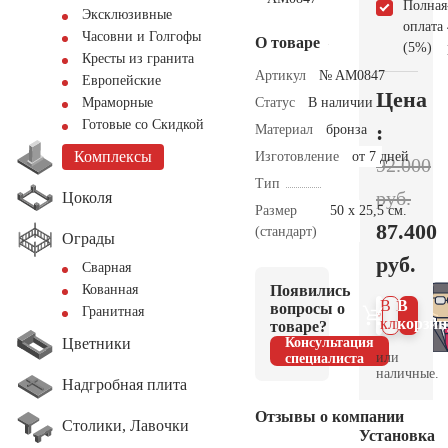
Полная
Эксклюзивные
оплата
Часовни и Голгофы
О товаре
(5%)
Кресты из гранита
Артикул
№ AM0847
Европейские
Цена
Статус
В наличии
Мраморные
Готовые со Скидкой
:
Материал
бронза
Комплексы
Изготовление
от 7 дней
92.000
Тип
руб.
Цоколя
Размер
50 х 25,5 см.
87.400
(стандарт)
Ограды
руб.
Сварная
Появились
Кованная
В 1
В
вопросы о
Гранитная
клик
корзин
товаре?
Цветники
Консультация
или
специалиста
наличные.
Надгробная плита
Отзывы о компании
Столики, Лавочки
Установка