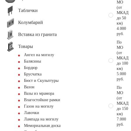
МО
(от
Таблички
МКАД
до 50
Колумбарий
км)
4.000
руб.
Вставка из гранита
По
Товары
МО
(от
Ангел на могилу
МКАД
Балясины
до 100
Бордюр
км)
5.000
Брусчатка
руб.
Бюст и Скульптуры
Вазон
По
МО
Вазы из мрамора
(от
Влагостойкие рамки
МКАД
Газон на могилу
до 150
Лавочки
км)
7.000
Лампада на могилу
руб.
Мемориальная доска