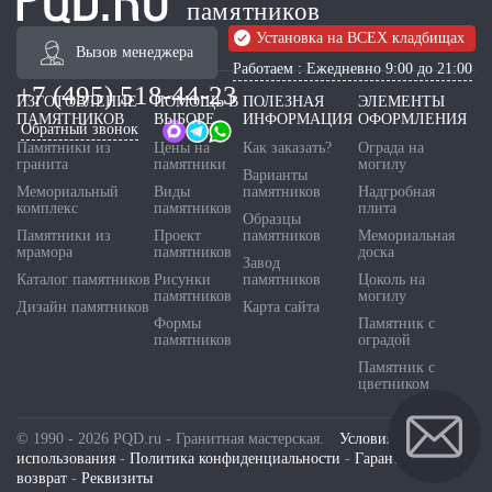
памятников
Установка на ВСЕХ кладбищах
Вызов менеджера
Работаем : Ежедневно 9:00 до 21:00
+7 (495) 518-44-23
ИЗГОТОВЛЕНИЕ
ПОМОЩЬ В
ПОЛЕЗНАЯ
ЭЛЕМЕНТЫ
ПАМЯТНИКОВ
ВЫБОРЕ
ИНФОРМАЦИЯ
ОФОРМЛЕНИЯ
Обратный звонок
Памятники из
Цены на
Как заказать?
Ограда на
гранита
памятники
могилу
Варианты
Мемориальный
Виды
памятников
Надгробная
комплекс
памятников
плита
Образцы
Памятники из
Проект
памятников
Мемориальная
мрамора
памятников
доска
Завод
Каталог памятников
Рисунки
памятников
Цоколь на
памятников
могилу
Дизайн памятников
Карта сайта
Формы
Памятник с
памятников
оградой
Памятник с
цветником
© 1990 - 2026 PQD.ru - Гранитная мастерская.
Условия
использования
-
Политика конфиденциальности
-
Гарантия и
возврат
-
Реквизиты