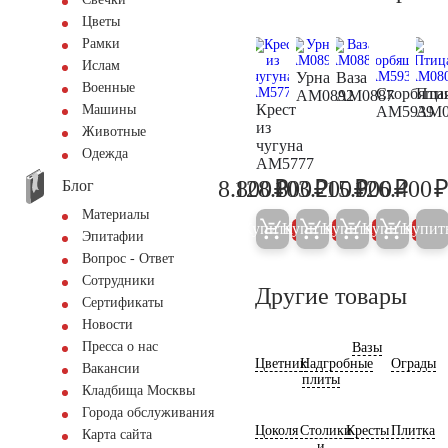
Цветы
Рамки
Ислам
Урна
Ваза
Военные
Скорбяща
Пти
AM0892
AM0887
Крест
Машины
AM5939
AM0
из
Животные
чугуна
Одежда
AM5777
₽
₽
₽
₽
8.800
128.800
103.200
15.900
126.400
Блог
9.300
135.600
108.600
16.70
Материалы
Купить
Купить
Купить
Купить
Купит
5%
5%
5%
5%
Эпитафии
Вопрос - Ответ
Сотрудники
Другие товары
Сертификаты
Новости
Пресса о нас
Вазы
Цветник
Надгробные
Ограды
Вакансии
плиты
Кладбища Москвы
Города обслуживания
Цоколя
Столики
Кресты
Плитка
Карта сайта
и