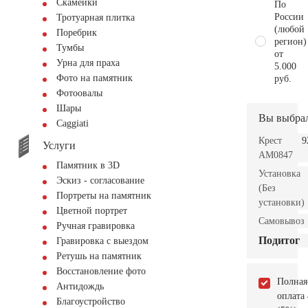
Скамейки
По
России
Тротуарная плитка
(любой
Поребрик
регион)
Тумбы
от
Урна для праха
5.000
Фото на памятник
руб.
Фотоовалы
Шары
Вы выбра
Сaggiati
Крест
9
Услуги
AM0847
Памятник в 3D
Установка
Эскиз - согласование
(Без
Портреты на памятник
установки)
Цветной портрет
Самовывоз
Ручная гравировка
Подитог
Гравировка с выездом
Ретушь на памятник
Восстановление фото
Полная
Антидождь
оплата
Благоустройство