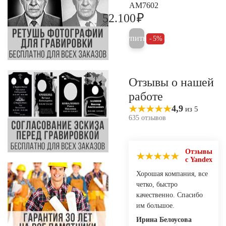
AM7602
₽
52.100
54.800
Купить
5%
Отзывы о нашей
работе
4,9
из 5
635 отзывов
Отзывы
с Yandex
Хорошая компания, все
четко, быстро
качественно. Спасибо
им большое.
Ирина Белоусова