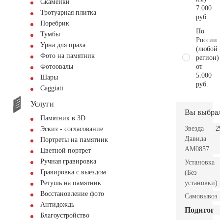
Скамейки
7.000
Тротуарная плитка
руб.
Поребрик
По
Тумбы
России
Урна для праха
(любой
Фото на памятник
регион)
от
Фотоовалы
5.000
Шары
руб.
Сaggiati
Услуги
Вы выбра
Памятник в 3D
Звезда
2
Эскиз - согласование
Давида
Портреты на памятник
AM0857
Цветной портрет
Ручная гравировка
Установка
Гравировка с выездом
(Без
установки)
Ретушь на памятник
Восстановление фото
Самовывоз
Антидождь
Подитог
Благоустройство