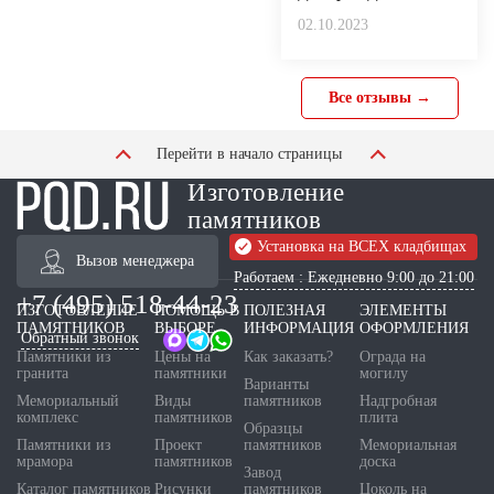
02.10.2023
Все отзывы →
Перейти в начало страницы
Изготовление
памятников
Установка на ВСЕХ кладбищах
Вызов менеджера
Работаем : Ежедневно 9:00 до 21:00
+7 (495) 518-44-23
ИЗГОТОВЛЕНИЕ
ПОМОЩЬ В
ПОЛЕЗНАЯ
ЭЛЕМЕНТЫ
ПАМЯТНИКОВ
ВЫБОРЕ
ИНФОРМАЦИЯ
ОФОРМЛЕНИЯ
Обратный звонок
Памятники из
Цены на
Как заказать?
Ограда на
гранита
памятники
могилу
Варианты
Мемориальный
Виды
памятников
Надгробная
комплекс
памятников
плита
Образцы
Памятники из
Проект
памятников
Мемориальная
мрамора
памятников
доска
Завод
Каталог памятников
Рисунки
памятников
Цоколь на