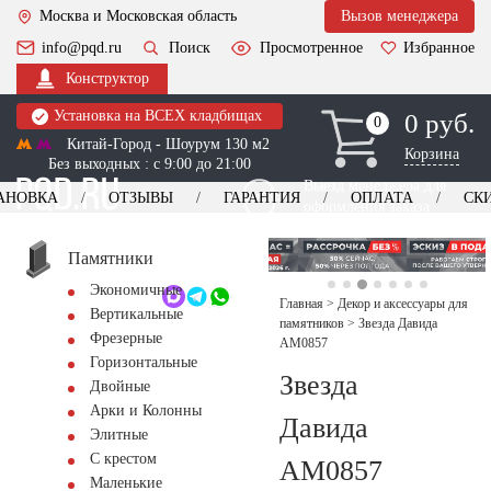
Москва и Московская область
Вызов менеджера
info@pqd.ru
Поиск
Просмотренное
Избранное
Конструктор
Установка на ВСЕХ кладбищах
0 руб.
0
0
Китай-Город - Шоурум 130 м2
Корзина
Без выходных : с 9:00 до 21:00
Выезд менеджера для
АНОВКА
ОТЗЫВЫ
ГАРАНТИЯ
ОПЛАТА
СК
оформления заказа
изготовление
Заказать выезд
памятников
+7 (495) 518-44-23
Памятники
Экономичные
Обратный звонок
Главная
>
Декор и аксессуары для
Вертикальные
памятников
>
Звезда Давида
Фрезерные
AM0857
Горизонтальные
Звезда
Двойные
Арки и Колонны
Давида
Элитные
С крестом
AM0857
Маленькие