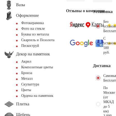
Вазы
Отзывы о компании
Установка
Оформление
Без
Фотокерамика
установ
Фото на стекле
Бесплат
Буквы из металла
С
Скарпель и Позолота
установ
Пескоструй
500
руб.
Декор на памятник
Акрил
Доставка
Композитные цветы
Бронза
Самовы
Металл
Бесплат
Скульптура
По
Цветы
Москве
Ордена на памятник
(от
МКАД
Плитка
до 5
км)
Щебень
3.000