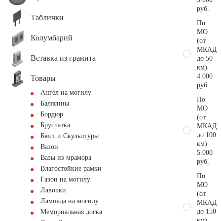
руб.
Таблички
По
МО
Колумбарий
(от
МКАД
Вставка из гранита
до 50
км)
4.000
Товары
руб.
Ангел на могилу
По
Балясины
МО
Бордюр
(от
Брусчатка
МКАД
до 100
Бюст и Скульптуры
км)
Вазон
5.000
Вазы из мрамора
руб.
Влагостойкие рамки
По
Газон на могилу
МО
Лавочки
(от
Лампада на могилу
МКАД
до 150
Мемориальная доска
км)