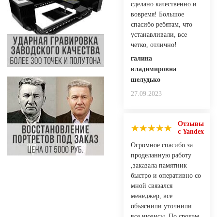
сделано качественно и
вовремя! Большое
спасибо ребятам, что
устанавливали, все
четко, отлично!
галина
владимировна
шелудько
27.09.2023
Отзывы
с Yandex
Огромное спасибо за
проделанную работу
,заказала памятник
быстро и оперативно со
мной связался
менеджер, все
объяснили уточнили
все нюансы. По срокам