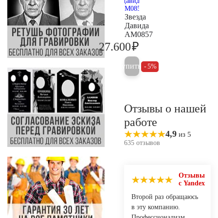
Звезда
Давида
AM0857
₽
27.600
29.100
Купить
5%
Отзывы о нашей
работе
4,9
из 5
635 отзывов
Отзывы
с Yandex
Второй раз обращаюсь
в эту компанию.
Профессионализм,