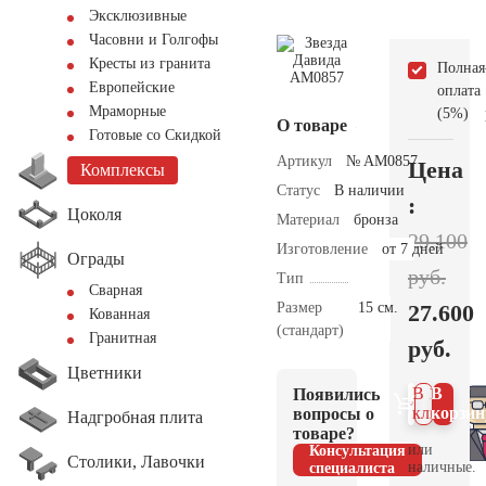
Эксклюзивные
Часовни и Голгофы
Кресты из гранита
Полная
Европейские
оплата
Мраморные
(5%)
О товаре
Готовые со Скидкой
Артикул
№ AM0857
Цена
Комплексы
Статус
В наличии
:
Цоколя
Материал
бронза
29.100
Изготовление
от 7 дней
Ограды
руб.
Тип
Сварная
Размер
15 см.
27.600
Кованная
(стандарт)
Гранитная
руб.
Цветники
В 1
В
Появились
клик
корзин
вопросы о
Надгробная плита
товаре?
или
Консультация
Столики, Лавочки
наличные.
специалиста