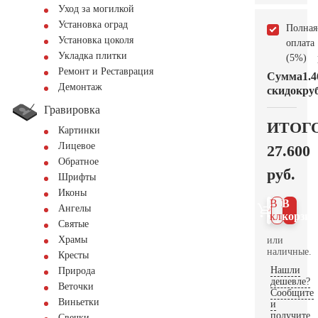
Уход за могилкой
Установка оград
Полная
Установка цоколя
оплата
Укладка плитки
(5%)
Ремонт и Реставрация
Сумма
1.4
Демонтаж
скидок
руб
Гравировка
ИТОГ
Картинки
Лицевое
27.600
Обратное
руб.
Шрифты
Иконы
В 1
В
Ангелы
клик
корзин
Святые
Храмы
или
наличные.
Кресты
Нашли
Природа
дешевле?
Веточки
Сообщите
Виньетки
и
получите
Свечки