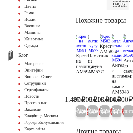
скидку.
Цветы
Рамки
Похожие товары
Ислам
Военные
Машины
Животные
Одежда
Крест
AM5824
Блог
Крест
Памятник
Анг
на
из
Материалы
Ангел
со
памятник
чугуна
с
Эпитафии
свеч
AM5916
AM5771
цветами
AM5
Вопрос - Ответ
на
Сотрудники
камне
Сертификаты
AM5948
Новости
₽
₽
₽
₽
1.400
87.800
9.200
18.600
14.500
1.500
92.400
9.700
19.60
Пресса о нас
Вакансии
Купить
Купить
Купить
Купить
Купит
5%
5%
5%
5%
Кладбища Москвы
Города обслуживания
Карта сайта
Другие товары