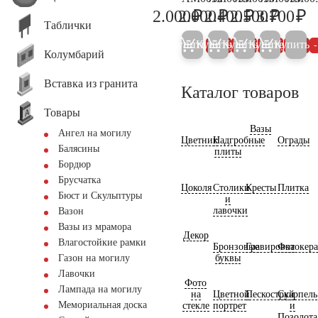
₽
₽
₽
₽
₽
2.000
2.000
2.400
2.500
3.700
2.100
2.100
2.500
2.600
3.
Таблички
Купить
Купить
Купить
Купить
Купить
5%
5%
5%
5%
Колумбарий
Вставка из гранита
Каталог товаров
Товары
Вазы
Ангел на могилу
Цветник
Надгробные
Ограды
Балясины
плиты
Бордюр
Брусчатка
Цоколя
Столики
Кресты
Плитка
Бюст и Скульптуры
и
лавочки
Вазон
Вазы из мрамора
Декор
Влагостойкие рамки
Бронзовые
Гравировка
Фотокер
буквы
Газон на могилу
Лавочки
Фото
Лампада на могилу
на
Цветной
Пескоструй
Скарпель
Мемориальная доска
стекле
портрет
и
Позолота