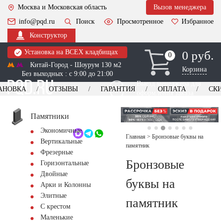
Москва и Московская область
Вызов менеджера
info@pqd.ru
Поиск
Просмотренное
Избранное
Конструктор
Установка на ВСЕХ кладбищах
0 руб.
0
0
Китай-Город - Шоурум 130 м2
Корзина
Без выходных : с 9:00 до 21:00
Выезд менеджера для
АНОВКА
ОТЗЫВЫ
ГАРАНТИЯ
ОПЛАТА
СК
оформления заказа
изготовление
Заказать выезд
памятников
+7 (495) 518-44-23
Памятники
Экономичные
Обратный звонок
Главная
>
Бронзовые буквы на
Вертикальные
памятник
Фрезерные
Бронзовые
Горизонтальные
Двойные
буквы на
Арки и Колонны
Элитные
памятник
С крестом
Маленькие