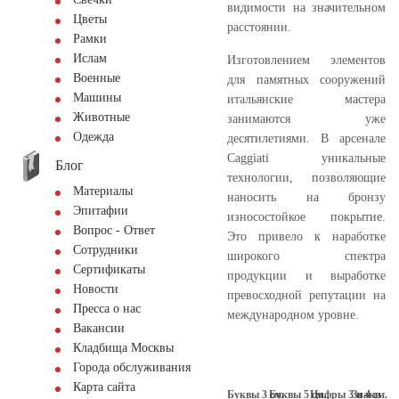
видимости на значительном
Цветы
расстоянии.
Рамки
Ислам
Изготовлением элементов
Военные
для памятных сооружений
Машины
итальянские мастера
Животные
занимаются уже
Одежда
десятилетиями. В арсенале
Caggiati уникальные
Блог
технологии, позволяющие
Материалы
наносить на бронзу
Эпитафии
износостойкое покрытие.
Вопрос - Ответ
Это привело к наработке
Сотрудники
широкого спектра
Сертификаты
продукции и выработке
Новости
превосходной репутации на
Пресса о нас
международном уровне.
Вакансии
Кладбища Москвы
Города обслуживания
Карта сайта
Буквы 3 см.
Буквы 5 см.
Цифры 3 и 4 см.
Знаки