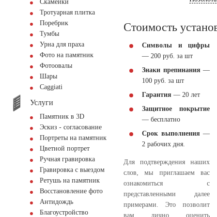
Скамейки
Тротуарная плитка
Поребрик
Стоимость устано
Тумбы
Урна для праха
Символы и цифры
Фото на памятник
— 200 руб. за шт
Фотоовалы
Знаки препинания
—
Шары
100 руб. за шт
Сaggiati
Гарантия
— 20 лет
Услуги
Защитное покрытие
Памятник в 3D
— бесплатно
Эскиз - согласование
Срок выполнения
—
Портреты на памятник
2 рабочих дня.
Цветной портрет
Ручная гравировка
Для подтверждения наших
Гравировка с выездом
слов, мы приглашаем вас
Ретушь на памятник
ознакомиться с
Восстановление фото
представленными далее
Антидождь
примерами. Это позволит
Благоустройство
вам лично оценить