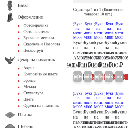
Вазы
Страница 1 из 1 (Количество
товаров: 10 шт.)
Оформление
Фотокерамика
Фото на стекле
Буквы из металла
Буквы
Буквы
Буквы
Буквы
Буквы
Скарпель и Позолота
на
на
на
на
на
Пескоструй
памятник
памятник
памятник
памятник
памят
AM0059
AM0058
AM0054
AM0057
AM00
Декор на памятник
₽
₽
₽
₽
₽
900
1.400
2.000
2.000
2.000
1.000
1.500
2.100
2.100
2.
Акрил
Композитные цветы
Купить
Купить
Купить
Купить
Купить
5%
5%
5%
5%
Бронза
Металл
Скульптура
Цветы
Ордена на памятник
Буквы
Буквы
Буквы
Буквы
Буквы
Плитка
на
на
на
на
на
памятник
памятник
памятник
памятник
памят
Щебень
AM0052
AM0053
AM0050
AM0055
AM00