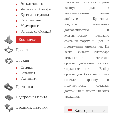
Буквы на памятник играют
Эксклюзивные
важную роль в
Часовни и Голгофы
увековечивании памяти
Кресты из гранита
любимых. Бронзовые
Европейские
надписи отличаются
Мраморные
долговечностью и
Готовые со Скидкой
элегантностью, прекрасно
Комплексы
сохраняя форму и цвет на
протяжении многих лет. Их
Цоколя
легко читают благодаря
четкости линий, а эстетика
Ограды
бронзы добавляет особую
Сварная
торжественность. Выбор
Кованная
бронзы для букв на могиле
Гранитная
сочетает красоту и
практичность, создавая
Цветники
достойный и памятный знак
уважения.
Надгробная плита
Столики, Лавочки
Категории