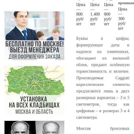
препина
Цена
Цена
Цена
Цена
—
—
—
—
800
1.400
800
300
руб/
руб/
руб/
руб/
шт
шт
шт
шт
Буквы и цифры,
формирующие даты и
надписи на памятниках,
обогащают их внешний
облик, придают особенную
торжественность и величие.
Производимые Caggiati
кириллические элементы
предлагаются лишь в двух
размерных вариантах – 3 и 5
сантиметров, тогда как
цифровые – в размерах 3 и 4
сантиметра.
Монтаж бронзовых