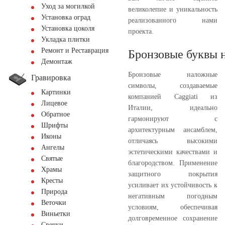
Уход за могилкой
великолепие и уникальность
Установка оград
реализованного нами
Установка цоколя
проекта.
Укладка плитки
Ремонт и Реставрация
Бронзовые буквы 
Демонтаж
Бронзовые наложные
Гравировка
символы, создаваемые
Картинки
компанией Caggiati из
Лицевое
Италии, идеально
Обратное
гармонируют с
Шрифты
архитектурным ансамблем,
Иконы
отличаясь высокими
Ангелы
эстетическими качествами и
Святые
благородством. Применение
Храмы
защитного покрытия
Кресты
усиливает их устойчивость к
Природа
негативным погодным
Веточки
условиям, обеспечивая
Виньетки
долговременное сохранение
Свечки