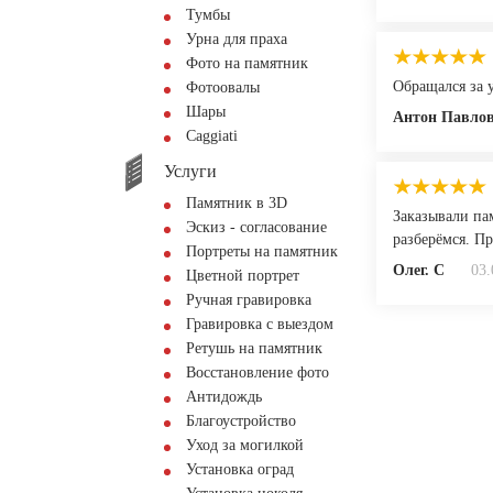
Тумбы
Урна для праха
Фото на памятник
Обращался за 
Фотоовалы
Шары
Антон Павло
Сaggiati
Услуги
Памятник в 3D
Заказывали па
Эскиз - согласование
разберёмся. П
Портреты на памятник
Олег. С
03.
Цветной портрет
Ручная гравировка
Гравировка с выездом
Ретушь на памятник
Восстановление фото
Антидождь
Благоустройство
Уход за могилкой
Установка оград