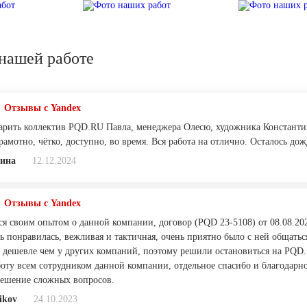
нашей работе
Отзывы с Yandex
арить коллектив PQD.RU Павла, менеджера Олесю, художника Константи
рамотно, чётко, доступно, во время. Вся работа на отлично. Осталось дож
ина
12.12.2024
Отзывы с Yandex
ся своим опытом о данной компании, договор (PQD 23-5108) от 08.08.20
 понравилась, вежливая и тактичная, очень приятно было с ней общаться
 дешевле чем у других компаний, поэтому решили остановиться на PQD.
оту всем сотрудником данной компании, отдельное спасибо и благодарно
ешение сложных вопросов.
ikov
24.10.2023