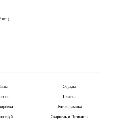
 шт.)
Вазы
Ограды
ресты
Плитка
вировка
Фотокерамика
коструй
Скарпель и Позолота