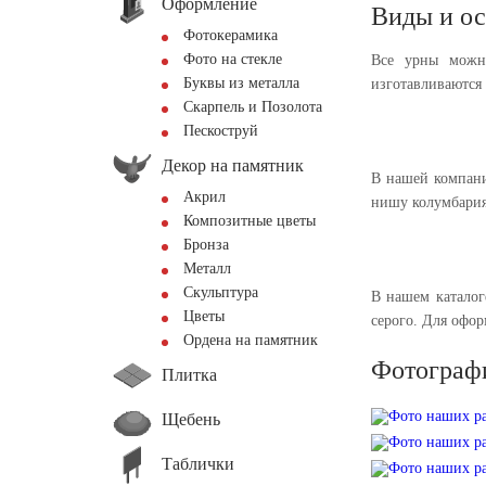
Оформление
Виды и ос
Фотокерамика
Фото на стекле
Все урны можно
Буквы из металла
изготавливаются 
Скарпель и Позолота
Пескоструй
Декор на памятник
В нашей компани
Акрил
нишу колумбария
Композитные цветы
Бронза
Металл
Скульптура
В нашем каталоге
Цветы
серого. Для офо
Ордена на памятник
Фотограф
Плитка
Щебень
Таблички