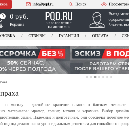
жера
info@pqd.ru
Поиск
Просмотре
Выезд мене
0 руб.
0
0
оформления
изготовление
Корзина
Заказать вы
памятников
АНОВКА
ОТЗЫВЫ
ГАРАНТИЯ
ОПЛАТА
СК
праха
 праха
 на могилу – достойное хранение памяти о близком человеке. 
нных материалов: мрамор, гранит, металл и керамика. Выбор дизайн
дпочтениям семьи. Надежные и долговечные, они обеспечат почетное ме
й подход делают наши урны идеальным решением для спокойного прощ