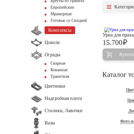
Кресты из гранита
Категори
Европейские
Мраморные
Готовые со Скидкой
Комплексы
Урна для прах
₽
15.700
Цоколя
Купит
Ограды
Сварная
Кованная
Каталог т
Гранитная
Цветники
Цве
Надгробная плита
Цок
Столики, Лавочки
Де
Фото на
Вазы