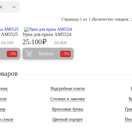
и
Страница 1 из 1 (Количество товаров: 2
а AM5525
Урна для праха AM5524
₽
25.100
16.500
26.400
ь
Купить
5%
5%
оваров
тник
Надгробные плиты
оля
Столики и лавочки
К
кор
Бронзовые буквы
Гра
 стекле
Цветной портрет
Пес