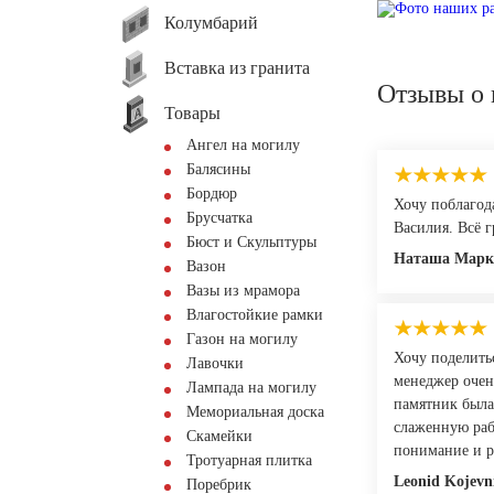
Колумбарий
Вставка из гранита
Отзывы о 
Товары
Ангел на могилу
Балясины
Бордюр
Хочу поблагод
Брусчатка
Василия. Всё г
Бюст и Скульптуры
Наташа Марк
Вазон
Вазы из мрамора
Влагостойкие рамки
Газон на могилу
Хочу поделить
Лавочки
менеджер очень
Лампада на могилу
памятник была
Мемориальная доска
слаженную раб
Скамейки
понимание и р
Тротуарная плитка
Leonid Kojevn
Поребрик