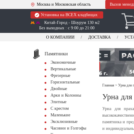
Москва и Московская область
Вызов менед
Установка на ВСЕХ кладбищах
Китай-Город - Шоурум 130 м2
Без выходных : с 9:00 до 21:00
О КОМПАНИИ
ДОСТАВКА
УСТ
Памятники
Экономичные
Вертикальные
Фрезерные
Горизонтальные
Главная
>
Урна для 
Двойные
Урна для
Арки и Колонны
Элитные
С крестом
Урна для праха
Маленькие
высококачестве
Эксклюзивные
памятника и пре
Часовни и Голгофы
и индивидуальны