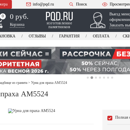
жера
info@pqd.ru
Поиск
Просмотре
Выезд мене
0 руб.
0
0
оформления
изготовление
Корзина
Заказать вы
памятников
АНОВКА
ОТЗЫВЫ
ГАРАНТИЯ
ОПЛАТА
СК
ладбище из гранита
>
Урна для праха AM5524
 праха AM5524
Полная 