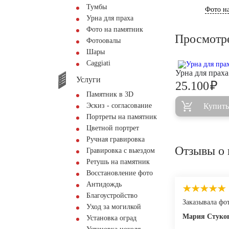
Тумбы
Фото на
Урна для праха
Фото на памятник
Просмотр
Фотоовалы
Шары
Сaggiati
Урна для прах
Услуги
₽
25.100
Памятник в 3D
Эскиз - согласование
Купить
Портреты на памятник
Цветной портрет
Ручная гравировка
Отзывы о 
Гравировка с выездом
Ретушь на памятник
Восстановление фото
Антидождь
Благоустройство
Заказывала фот
Уход за могилкой
Мария Стуко
Установка оград