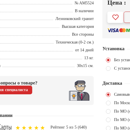
Цена :
№ AM5524
В наличии
Лезниковский гранит
Высшая категория
Все стороны
Техническая (0-2 см.)
Установка
от 14 дней
13 кг.
Без уста
)
30х15 см.
С устано
опросы о товаре?
Доставка
ия специалиста
Самовыв
По Моск
По МО (
пании
По МО (
Рейтинг 5 из 5 (640)
По МО (