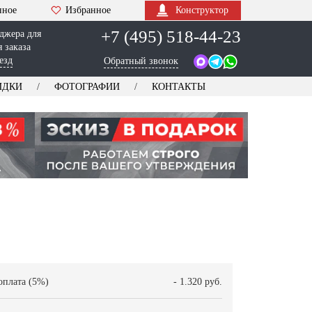
нное
Избранное
Конструктор
+7 (495) 518-44-23
джера для
 заказа
езд
Обратный звонок
ИДКИ
ФОТОГРАФИИ
КОНТАКТЫ
оплата (5%)
- 1.320 руб.