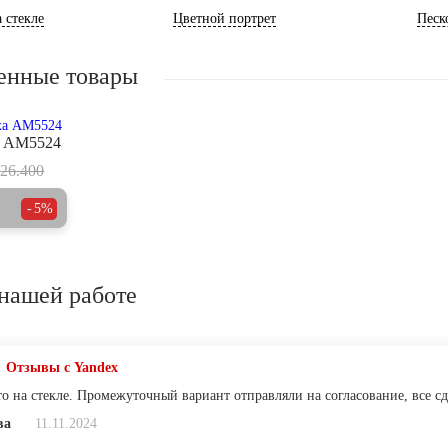
 стекле
Цветной портрет
Песк
енные товары
а AM5524
26.400
5%
нашей работе
Отзывы с Yandex
о на стекле. Промежуточный вариант отправляли на согласование, все сд
ва
11.11.2024