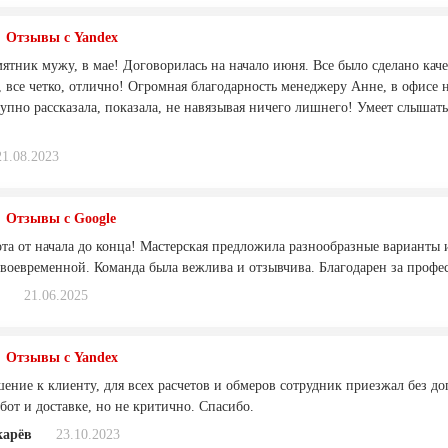
Отзывы с Yandex
ятник мужу, в мае! Договорилась на начало июня. Все было сделано каче
 все четко, отлично! Огромная благодарность менеджеру Анне, в офисе н
тупно рассказала, показала, не навязывая ничего лишнего! Умеет слышат
21.08.2023
Отзывы с Google
ота от начала до конца! Mастерская предложила разнообразные варианты
своевременной. Команда была вежлива и отзывчива. Благодарен за профе
21.06.2025
Отзывы с Yandex
ение к клиенту, для всех расчетов и обмеров сотрудник приезжал без д
бот и доставке, но не критично. Спасибо.
арёв
23.10.2023