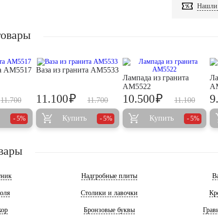
Нашли 
товары
та AM5517
Ваза из гранита AM5533
Лампада из гранита
Ла
AM5522
A
₽
₽
11.100
10.500
9
11.700
11.700
11.100
Купить
Купить
5%
5%
5%
вары
тник
Надгробные плиты
В
оля
Столики и лавочки
Кр
кор
Бронзовые буквы
Грав