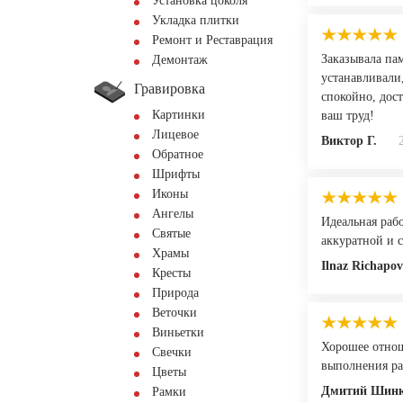
Установка цоколя
Укладка плитки
Ремонт и Реставрация
Заказывала пам
Демонтаж
устанавливали,
Гравировка
спокойно, дос
Картинки
ваш труд!
Лицевое
Виктор Г.
Обратное
Шрифты
Иконы
Ангелы
Идеальная раб
Святые
аккуратной и 
Храмы
Ilnaz Richapov
Кресты
Природа
Веточки
Виньетки
Хорошее отнош
Свечки
выполнения ра
Цветы
Дмитий Шинк
Рамки