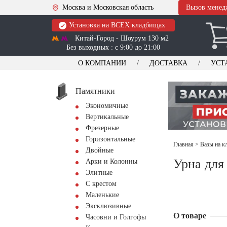
Москва и Московская область
Вызов менед
Установка на ВСЕХ кладбищах
Китай-Город - Шоурум 130 м2
Без выходных : с 9:00 до 21:00
О КОМПАНИИ
ДОСТАВКА
УСТ
Памятники
Экономичные
Вертикальные
Фрезерные
Горизонтальные
Главная
>
Вазы на к
Двойные
Урна для
Арки и Колонны
Элитные
С крестом
Маленькие
Эксклюзивные
О товаре
Часовни и Голгофы