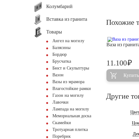
Колумбарий
Вставка из гранита
Похожие 
Товары
Ангел на могилу
Ваза из грани
Балясины
Бордюр
₽
Брусчатка
11.100
Бюст и Скульптуры
Вазон
Купить
Вазы из мрамора
Влагостойкие рамки
Другие то
Газон на могилу
Лавочки
Лампада на могилу
Цве
Мемориальная доска
Скамейки
Цок
Тротуарная плитка
Де
Поребрик