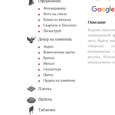
Оформление
Фотокерамика
Фото на стекле
Буквы из металла
Описание
Скарпель и Позолота
Изделие выполне
Пескоструй
симметричной ф
Декор на памятник
часть. Корпус и
отверстий, ос
Акрил
полированная, 
Композитные цветы
рисунка. Исполь
Бронза
мемориальных с
Металл
Скульптура
Цветы
Ордена на памятник
Плитка
Щебень
Таблички