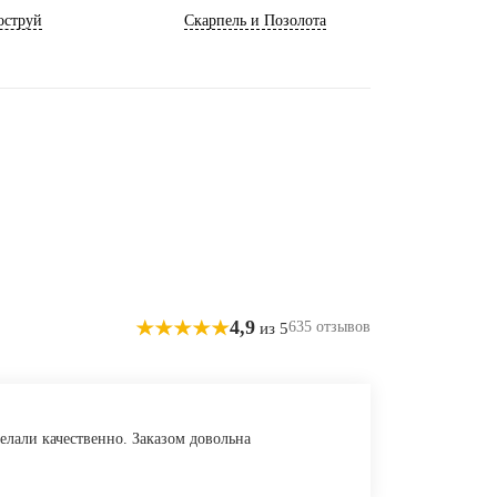
оструй
Скарпель и Позолота
4,9
635 отзывов
из 5
елали качественно. Заказом довольна