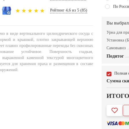
По Росси
Рейтинг 4,6 из 5 (85)
Вы выбрал
Урна для пр
но в виде вертикального цилиндрического сосуда с
ормой и крышкой, плотно закрывающей верхнюю
Установка (Б
меет плавно профилированные переходы без сквозных
Самовывоз
нование устойчивое. Поверхность гладкая,
Подитог
с выраженной каменной текстурой многоцветного
зуется для хранения праха и размещения в составе
ооружений.
Полная 
Сумма ски
ИТОГ