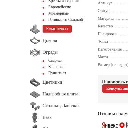
Кресты из гранита
Артикул
Европейские
Статус
Мраморные
Материал
Готовые со Скидкой
Качество
Комплексы
Полировка
Цоколя
Фаска
Изготовление
Ограды
Масса
Сварная
Размер (стандарт
Кованная
Гранитная
Появились в
Цветники
Консультац
Надгробная плита
Столики, Лавочки
Отзывы о ком
Вазы