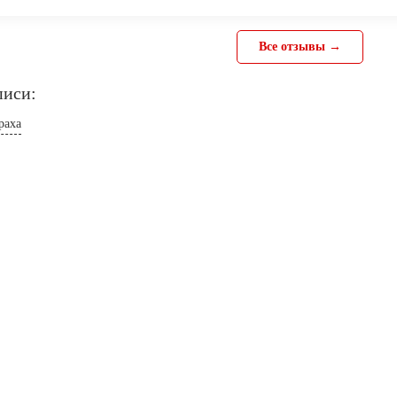
Все отзывы →
писи:
раха