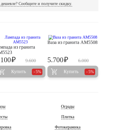
дешевле? Сообщите и получите скидку.
Ваза из гранита AM5508
мпада из гранита
M5523
₽
₽
.100
5.700
9.600
6.000
Купить
Купить
5%
5%
азы
Ограды
есты
Плитка
ировка
Фотокерамика