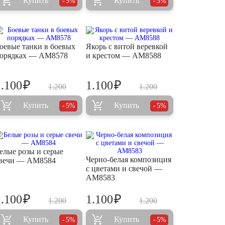
Купить
Купить
5%
5%
оевые танки в боевых
Якорь с витой веревкой
орядках — AM8578
и крестом — AM8588
₽
₽
1.100
1.100
1.200
1.200
Купить
Купить
5%
5%
елые розы и серые
Черно-белая композиция
вечи — AM8584
с цветами и свечой —
AM8583
₽
₽
1.100
1.100
1.200
1.200
Купить
Купить
5%
5%