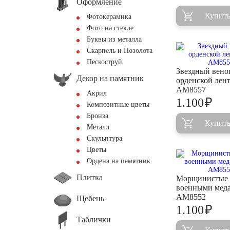
Оформление
Купит
Фотокерамика
Фото на стекле
Буквы из металла
Скарпель и Позолота
Пескоструй
Звездный вено
Декор на памятник
орденской лен
AM8557
Акрил
₽
1.100
Композитные цветы
Бронза
Купит
Металл
Скульптура
Цветы
Ордена на памятник
Плитка
Морщинистые 
военными мед
AM8552
Щебень
₽
1.100
Таблички