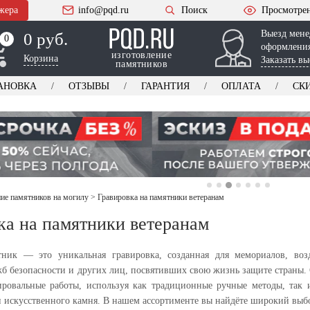
жера
info@pqd.ru
Поиск
Просмотре
Выезд мене
0 руб.
0
0
оформления
изготовление
Корзина
Заказать вы
памятников
АНОВКА
ОТЗЫВЫ
ГАРАНТИЯ
ОПЛАТА
СК
е памятников на могилу
>
Гравировка на памятники ветеранам
ка на памятники ветеранам
тник — это уникальная гравировка, созданная для мемориалов, воз
жб безопасности и других лиц, посвятивших свою жизнь защите страны
ровальные работы, используя как традиционные ручные методы, так 
и искусственного камня. В нашем ассортименте вы найдёте широкий выб