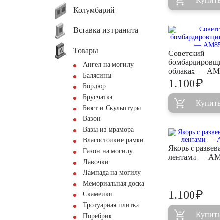
Купит
Колумбарий
Вставка из гранита
Товары
Советский
бомбардировщ
Ангел на могилу
облаках — AM
Балясины
₽
1.100
Бордюр
Брусчатка
Купит
Бюст и Скульптуры
Вазон
Вазы из мрамора
Влагостойкие рамки
Якорь с разве
Газон на могилу
лентами — AM
Лавочки
Лампада на могилу
Мемориальная доска
₽
1.100
Скамейки
Тротуарная плитка
Купит
Поребрик