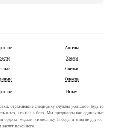
ратное
Ангелы
ресты
Храмы
вятые
Свечки
енным
Одежда
ратное
Ислам
овки, отражающие специфику службы усопшего, будь то
ь о тех, кто пал в боях. Мы предлагаем как одиночные
ая ордена, медали, символику Победы и многое другое.
 заслуг покойного.