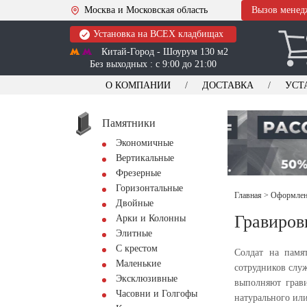
Москва и Московская область
Вызов менед
Установка на ВСЕХ кладбищах
Китай-Город - Шоурум 130 м2
Без выходных : с 9:00 до 21:00
О КОМПАНИИ
ДОСТАВКА
УСТ
Памятники
Экономичные
Вертикальные
Фрезерные
Горизонтальные
Главная
>
Оформлени
Двойные
Гравиров
Арки и Колонны
Элитные
С крестом
Солдат на памя
Маленькие
сотрудников слу
Эксклюзивные
выполняют грави
Часовни и Голгофы
натурального ил