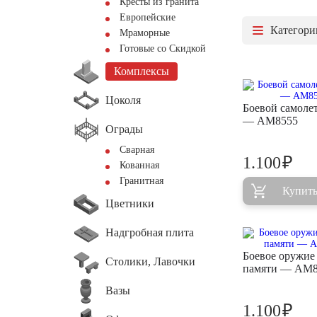
Кресты из гранита
Европейские
Категори
Мраморные
Готовые со Скидкой
Комплексы
Цоколя
Боевой самолет
— AM8555
Ограды
Сварная
₽
1.100
Кованная
Гранитная
Купит
Цветники
Надгробная плита
Боевое оружие 
Столики, Лавочки
памяти — AM8
Вазы
₽
1.100