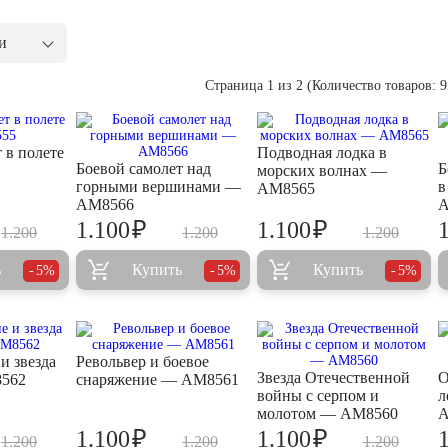
и
Страница 1 из 2 (Количество товаров: 9
 в полете
Подводная лодка в
Боевой самолет над
Б
морских волнах —
горными вершинами —
в
AM8565
AM8566
A
₽
₽
1.100
1.100
1.200
1.200
1.200
ь
Купить
Купить
5%
5%
5%
и звезда
Револьвер и боевое
Звезда Отечественной
О
562
снаряжение — AM8561
войны с серпом и
л
молотом — AM8560
A
₽
₽
1.100
1.100
1.200
1.200
1.200