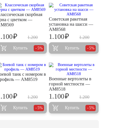
лассическая скорбная
Советская ракетная
рна с цветком —
установка на шасси —
M8569
AM8568
₽
₽
1.100
1.100
1.200
1.200
Купить
Купить
5%
5%
оевой танк с номером в
Военные вертолеты в
рофиль — AM8519
горной местности —
AM8518
₽
₽
1.100
1.100
1.200
1.200
Купить
Купить
5%
5%