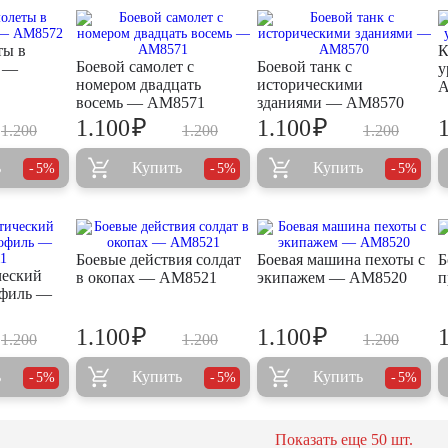
ты в
К
Боевой самолет с
Боевой танк с
ы —
у
номером двадцать
историческими
A
восемь — AM8571
зданиями — AM8570
₽
₽
1.100
1.100
1.200
1.200
1.200
ь
Купить
Купить
5%
5%
5%
Боевые действия солдат
Боевая машина пехоты с
Б
ческий
в окопах — AM8521
экипажем — AM8520
п
офиль —
₽
₽
1.100
1.100
1.200
1.200
1.200
ь
Купить
Купить
5%
5%
5%
Показать еще
50
шт.