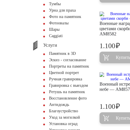
Тумбы
Урна для праха
Фото на памятник
Фотоовалы
Военные награ
цветами скорб
Шары
AM8582
Сaggiati
₽
1.100
Услуги
Памятник в 3D
Купит
Эскиз - согласование
Портреты на памятник
Цветной портрет
Ручная гравировка
Военный истре
Гравировка с выездом
небе — AM857
Ретушь на памятник
Восстановление фото
Антидождь
₽
1.100
Благоустройство
Уход за могилкой
Купит
Установка оград