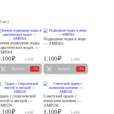
5 шт.)
Подводная лодка в море
оевая подводная лодка
— AM8563
 арктических водах —
M8564
₽
₽
1.100
1.100
1.200
1.200
Купить
Купить
5%
5%
рден с георгиевской
Советский орден с
ентой и звездой —
воинским шлемом —
M8559
AM8558
₽
₽
1.100
1.100
1.200
1.200