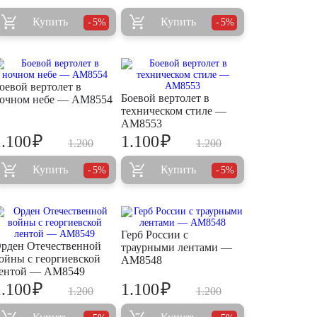
Купить
Купить
5%
5%
оевой вертолет в
Боевой вертолет в
очном небе — AM8554
техническом стиле —
AM8553
₽
₽
1.100
1.100
1.200
1.200
Купить
Купить
5%
5%
Герб России с
рден Отечественной
траурными лентами —
ойны с георгиевской
AM8548
ентой — AM8549
₽
₽
1.100
1.100
1.200
1.200