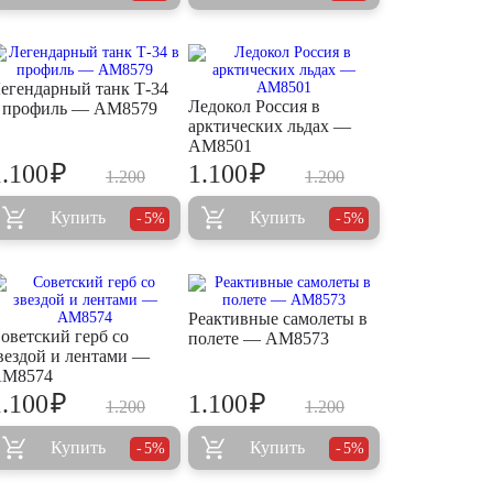
егендарный танк Т-34
Ледокол Россия в
 профиль — AM8579
арктических льдах —
AM8501
₽
₽
1.100
1.100
1.200
1.200
Купить
Купить
5%
5%
Реактивные самолеты в
оветский герб со
полете — AM8573
вездой и лентами —
M8574
₽
₽
1.100
1.100
1.200
1.200
Купить
Купить
5%
5%