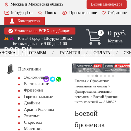
Москва и Московская область
Вызов менеджера
info@pqd.ru
Поиск
Просмотренное
Избранное
Конструктор
Установка на ВСЕХ кладбищах
0 руб.
0
0
Китай-Город - Шоурум 130 м2
Корзина
Без выходных : с 9:00 до 21:00
Выезд менеджера для
АНОВКА
ОТЗЫВЫ
ГАРАНТИЯ
ОПЛАТА
СК
оформления заказа
изготовление
Заказать выезд
памятников
+7 (495) 518-44-23
Памятники
Экономичные
Обратный звонок
Главная
>
Оформление
Вертикальные
памятников на могилу
>
Фрезерные
Гравировка на памятники
Горизонтальные
ветеранам
>
Боевой броневик
шести колесный — AM8522
Двойные
Арки и Колонны
Боевой
Элитные
С крестом
броневик
Маленькие