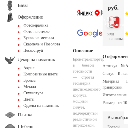
Вазы
руб.
Оформление
В 1
В
клик
корзин
Фотокерамика
Фото на стекле
или
Буквы из металла
наличные.
Скарпель и Позолота
Описание
Пескоструй
О оформлен
Декор на памятник
Бронетранспортёр
в боевой
Артикул
№ A
Акрил
готовности
Статус
В на
Композитные цветы
— строгая
Бронза
Материал
геометрия
Металл
гравировки
шестиколёсного
Скульптура
Изготовление
корпуса,
Цветы
мощный
Размер
от 10
Ордена на памятник
силуэт,
подчёркнутый
Плитка
Вы выбра
реалистичной
штриховкой.
Щебень
Боевой