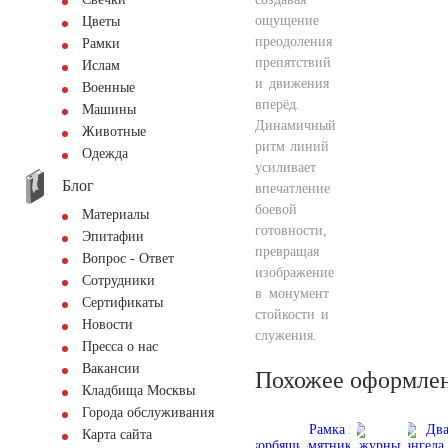
ощущение
Цветы
преодоления
Рамки
препятствий
Ислам
и движения
Военные
вперёд.
Машины
Динамичный
Животные
ритм линий
Одежда
усиливает
Блог
впечатление
боевой
Материалы
готовности,
Эпитафии
превращая
Вопрос - Ответ
изображение
Сотрудники
в монумент
Сертификаты
стойкости и
Новости
служения.
Пресса о нас
Вакансии
Похожее оформле
Кладбища Москвы
Города обслуживания
Карта сайта