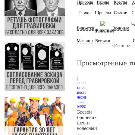
Природа
Иконы
Кресты
Х
Рамки
Шрифты
Святые
С
О
Виньетки
Военным
Животные
Машины
Веточки
И
Обратное
Просмотренные т
Боевой
броневик
шести
колесный
—