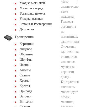
чётко и
Уход за могилкой
значительно
Установка оград
даже
Установка цоколя
издалека.
Укладка плитки
Гравюра
Ремонт и Реставрация
органична
Демонтаж
на
Гравировка
памятниках
защитникам
Картинки
Отечества,
Лицевое
где техника
Обратное
становится
Шрифты
символом
Иконы
мужества и
Ангелы
верности
Святые
долгу.
Храмы
Контрастная
Кресты
светотень
Природа
моделирует
Веточки
объём
Виньетки
машины,
создавая
Свечки