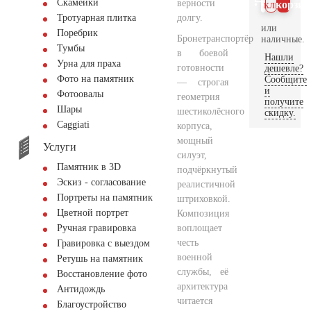
Скамейки
верности
клик
корзин
долгу.
Тротуарная плитка
или
Поребрик
Бронетранспортёр
наличные.
Тумбы
в боевой
Нашли
Урна для праха
готовности
дешевле?
Фото на памятник
Сообщите
— строгая
и
Фотоовалы
геометрия
получите
Шары
шестиколёсного
скидку.
Сaggiati
корпуса,
мощный
Услуги
силуэт,
Памятник в 3D
подчёркнутый
Эскиз - согласование
реалистичной
Портреты на памятник
штриховкой.
Цветной портрет
Композиция
воплощает
Ручная гравировка
честь
Гравировка с выездом
военной
Ретушь на памятник
службы, её
Восстановление фото
архитектура
Антидождь
читается
Благоустройство