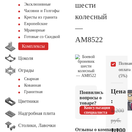
шести
Эксклюзивные
Часовни и Голгофы
колесный
Кресты из гранита
Европейские
—
Мраморные
Готовые со Скидкой
AM8522
Комплексы
Цоколя
Полная
оплата
Ограды
(5%)
Сварная
Кованная
Цена
Гранитная
Появились
вопросы о
:
Цветники
товаре?
Консультация
1.200
специалиста
Надгробная плита
руб.
Столики, Лавочки
1.100
Отзывы о компании