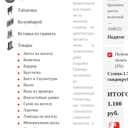
Композиция
броневик
воплощает
Таблички
шести
честь
колесный
военной
Колумбарий
—
службы, её
AM8522
Вставка из гранита
архитектура
Подитог
читается
Товары
чётко и
значительно
Ангел на могилу
Полная
даже
Балясины
оплата
издалека.
(5%)
Бордюр
Гравюра
Брусчатка
Сумма
-1.
органична
Бюст и Скульптуры
скидок
руб
на
Вазон
памятниках
Вазы из мрамора
ИТОГ
защитникам
Влагостойкие рамки
Отечества,
1.100
Газон на могилу
где техника
Лавочки
становится
руб.
Лампада на могилу
символом
Мемориальная доска
мужества и
В 1
В