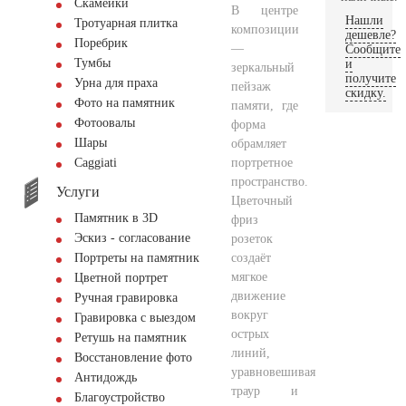
Скамейки
В центре
Нашли
Тротуарная плитка
композиции
дешевле?
Поребрик
—
Сообщите
Тумбы
и
зеркальный
получите
Урна для праха
пейзаж
скидку.
Фото на памятник
памяти, где
Фотоовалы
форма
Шары
обрамляет
портретное
Сaggiati
пространство.
Услуги
Цветочный
Памятник в 3D
фриз
Эскиз - согласование
розеток
создаёт
Портреты на памятник
мягкое
Цветной портрет
движение
Ручная гравировка
вокруг
Гравировка с выездом
острых
Ретушь на памятник
линий,
Восстановление фото
уравновешивая
Антидождь
траур и
Благоустройство