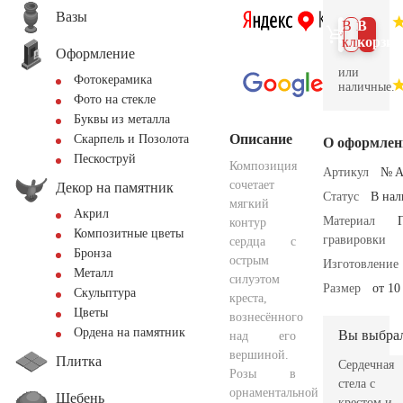
Вазы
В 1
В
клик
корзин
Оформление
или
Фотокерамика
наличные.
Фото на стекле
Буквы из металла
Описание
Скарпель и Позолота
О оформлен
Пескоструй
Композиция
Артикул
№ A
сочетает
Декор на памятник
Статус
В на
мягкий
Акрил
Материал
контур
Композитные цветы
гравировки
сердца с
Бронза
острым
Изготовление
Металл
силуэтом
Размер
от 10
Скульптура
креста,
Цветы
вознесённого
Ордена на памятник
Вы выбра
над его
вершиной.
Плитка
Сердечная
Розы в
стела с
орнаментальной
Щебень
крестом и