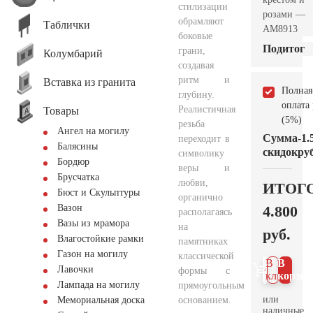
стилизации
розами —
обрамляют
Таблички
AM8913
боковые
Подитог
грани,
Колумбарий
создавая
ритм и
Вставка из гранита
Полная
глубину.
оплата
Реалистичная
Товары
(5%)
резьба
Ангел на могилу
Сумма
-1.
переходит в
Балясины
скидок
руб
символику
Бордюр
веры и
Брусчатка
любви,
ИТОГ
Бюст и Скульптуры
органично
4.800
Вазон
располагаясь
Вазы из мрамора
на
руб.
Влагостойкие рамки
памятниках
Газон на могилу
классической
В 1
В
Лавочки
формы с
клик
корзин
Лампада на могилу
прямоугольным
или
основанием.
Мемориальная доска
наличные.