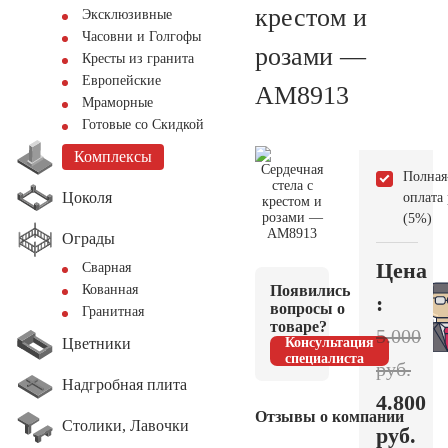
крестом и
Эксклюзивные
Часовни и Голгофы
розами —
Кресты из гранита
Европейские
AM8913
Мраморные
Готовые со Скидкой
Комплексы
Полная
Цоколя
оплата
(5%)
Ограды
Цена
Сварная
Появились
Кованная
:
вопросы о
Гранитная
товаре?
5.000
Цветники
Консультация
специалиста
руб.
Надгробная плита
4.800
Отзывы о компании
Столики, Лавочки
руб.