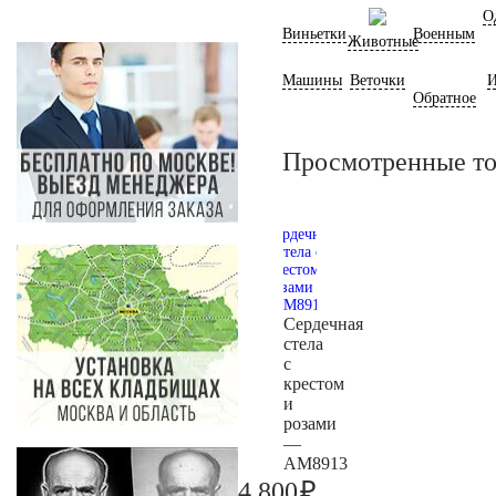
О
Виньетки
Военным
Животные
Машины
Веточки
И
Обратное
Просмотренные т
Сердечная
стела
с
крестом
и
розами
—
AM8913
₽
4.800
5.000