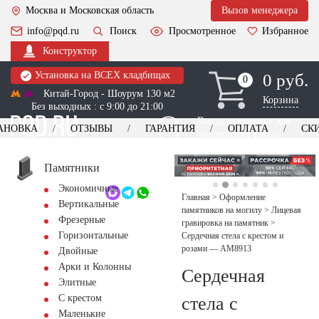
Москва и Московская область
Вызов менеджера
info@pqd.ru
Поиск
Просмотренное
Избранное
Конструктор
Установка на ВСЕХ кладбищах
0 руб.
0
0
Китай-Город - Шоурум 130 м2
Корзина
Без выходных : с 9:00 до 21:00
Выезд менеджера для
АНОВКА
ОТЗЫВЫ
ГАРАНТИЯ
ОПЛАТА
СК
оформления заказа
изготовление
Заказать выезд
памятников
+7 (495) 518-44-23
Памятники
Экономичные
Обратный звонок
Главная
>
Оформление
Вертикальные
памятников на могилу
>
Лицевая
Фрезерные
гравировка на памятник
>
Горизонтальные
Сердечная стела с крестом и
розами — AM8913
Двойные
Арки и Колонны
Сердечная
Элитные
С крестом
стела с
Маленькие