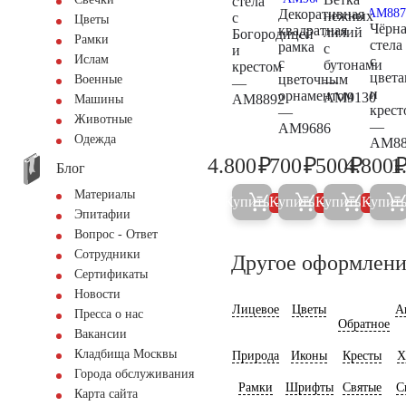
стела
Декоративная
нежных
с
Цветы
Чёрна
квадратная
лилий
Богородицей
Рамки
стела
рамка
с
и
Ислам
с
с
бутонами
крестом
цвет
цветочным
Военные
—
—
и
орнаментом
AM9130
AM8892
Машины
крест
—
Животные
—
AM9686
Одежда
AM88
₽
₽
₽
4.800
700
500
4.800
1
Блог
5.000
700
500
Материалы
Купить
Купить
Купить
Купит
5%
5%
5%
Эпитафии
Вопрос - Ответ
Сотрудники
Другое оформлени
Сертификаты
Новости
Лицевое
Цветы
А
Пресса о нас
Обратное
Вакансии
Кладбища Москвы
Природа
Иконы
Кресты
Х
Города обслуживания
Рамки
Шрифты
Святые
С
Карта сайта