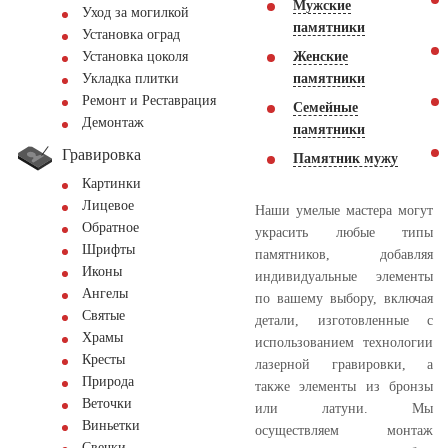
Мужские
Уход за могилкой
памятники
Установка оград
Женские
Установка цоколя
памятники
Укладка плитки
Ремонт и Реставрация
Семейные
Демонтаж
памятники
Гравировка
Памятник мужу
Картинки
Лицевое
Наши умелые мастера могут
Обратное
украсить любые типы
Шрифты
памятников, добавляя
Иконы
индивидуальные элементы
Ангелы
по вашему выбору, включая
Святые
детали, изготовленные с
Храмы
использованием технологии
Кресты
лазерной гравировки, а
Природа
также элементы из бронзы
Веточки
или латуни. Мы
Виньетки
осуществляем монтаж
Свечки