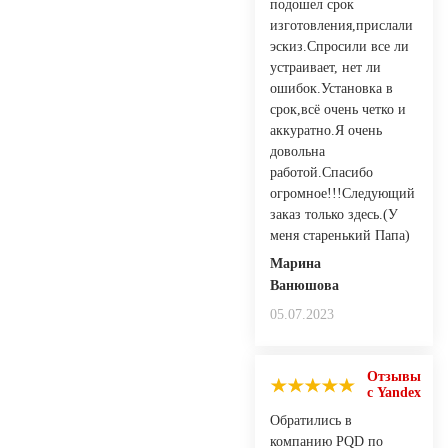
подошел срок
изготовления,прислали
эскиз.Спросили все ли
устраивает, нет ли
ошибок.Установка в
срок,всё очень четко и
аккуратно.Я очень
довольна
работой.Спасибо
огромное!!!Следующий
заказ только здесь.(У
меня старенький Папа)
Марина
Ванюшова
05.07.2023
Отзывы
с Yandex
Обратились в
компанию PQD по