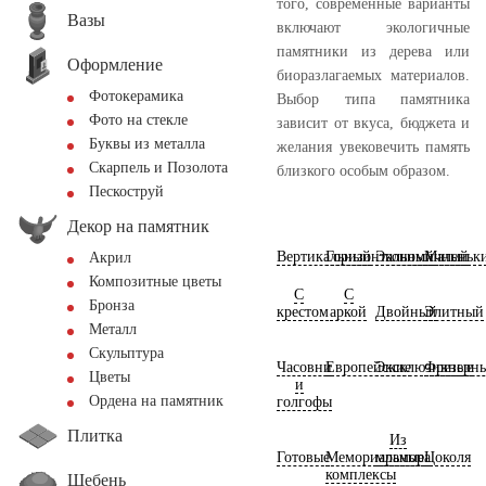
того, современные варианты
Вазы
включают экологичные
памятники из дерева или
Оформление
биоразлагаемых материалов.
Фотокерамика
Выбор типа памятника
Фото на стекле
зависит от вкуса, бюджета и
Буквы из металла
желания увековечить память
Скарпель и Позолота
близкого особым образом.
Пескоструй
Декор на памятник
Вертикальный
Горизонтальный
Экономичный
Маленьк
Акрил
Композитные цветы
С
С
Бронза
крестом
аркой
Двойный
Элитный
Металл
Скульптура
Часовни
Европейские
Эксклюзивные
Фрезерн
Цветы
и
Ордена на памятник
голгофы
Плитка
Из
Готовые
Мемориальные
мрамора
Цоколя
комплексы
Щебень