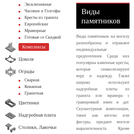
Эксклюзивные
Виды
Часовни и Голгофы
Кресты из гранита
памятников
Европейские
Мраморные
Виды памятников на могилу
Готовые со Скидкой
разнообразны и отражают
Комплексы
индивидуальные
предпочтения. Среди них
Цоколя
популярны каменные кресты,
которые символизируют
Ограды
веру и надежду. Также
Сварная
широко используют
Кованная
надгробные плиты из
Гранитная
гранита или мрамора с
гравировкой имен и дат.
Цветники
Скульптурные композиции,
Надгробная плита
такие как ангелы или
фигуры, придают могиле
Столики, Лавочки
выразительность. Кроме