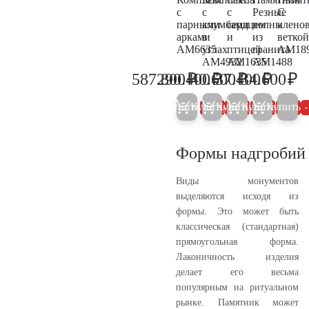
с
с
с
Резные
С
парными
клумбами
сердцем
волны
клено
арками
в
и
из
ветко
AM6635
углах
птицей
гранита
AM18
AM4932
AM1635
AM1488
₽
₽
₽
₽
₽
587.800
290.400
40.600
37.400
34.600
618.700
305.700
42.700
39.400
36
Купить
Купить
Купить
Купить
Купить
5%
5%
5%
5%
Формы надгробий
Виды монументов
выделяются исходя из
формы. Это может быть
классическая (стандартная)
прямоугольная форма.
Лаконичность изделия
делает его весьма
популярным на ритуальном
рынке. Памятник может