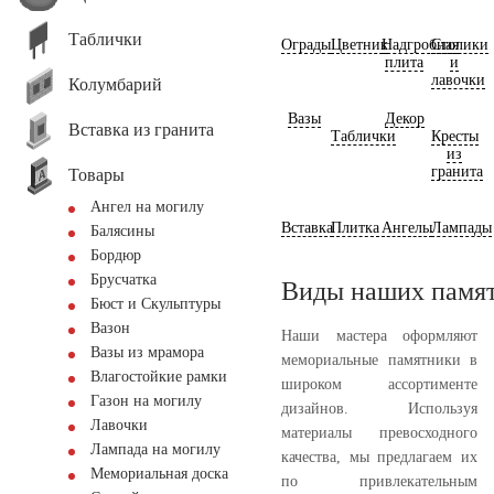
Таблички
Ограды
Цветник
Надгробная
Столики
плита
и
лавочки
Колумбарий
Вазы
Декор
Вставка из гранита
Таблички
Кресты
из
гранита
Товары
Ангел на могилу
Вставка
Плитка
Ангелы
Лампады
Балясины
Бордюр
Брусчатка
Виды наших памя
Бюст и Скульптуры
Вазон
Наши мастера оформляют
Вазы из мрамора
мемориальные памятники в
Влагостойкие рамки
широком ассортименте
Газон на могилу
дизайнов. Используя
Лавочки
материалы превосходного
Лампада на могилу
качества, мы предлагаем их
Мемориальная доска
по привлекательным