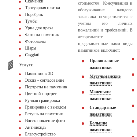
Скамейки
стоимостям. Консультация и
Тротуарная плитка
обслуживание каждого
Поребрик
заказчика осуществляется с
Тумбы
учетом его личных
Урна для праха
пожеланий и требований. В
Фото на памятник
ассортименте
Фотоовалы
представленные нами виды
Шары
памятников включают:
Сaggiati
Православные
Услуги
памятники
Памятник в 3D
Мусульманские
Эскиз - согласование
памятники
Портреты на памятник
Маленькие
Цветной портрет
памятники
Ручная гравировка
Гравировка с выездом
Стандартные
Ретушь на памятник
памятники
Восстановление фото
Большие
Антидождь
памятники
Благоустройство