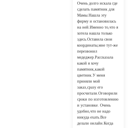
Очень долго искала где
сделать памятник для
Мамы.Нашла эту
фирму и остановилась
на ней.Именно то,что я
хотела нашла только
здесь.Оставила свои
координаты,мне тут-же
перезвонил
медеджер.Рассказала
какой я хочу
памятник,какой
цветник.У меня
приняли мой
заказ,сразу его
просчитали.Оговорили
сроки по изготовлению
и установке. Очень
удобно,что не надо
никуда ехать.Все
делали онлайн.Когда