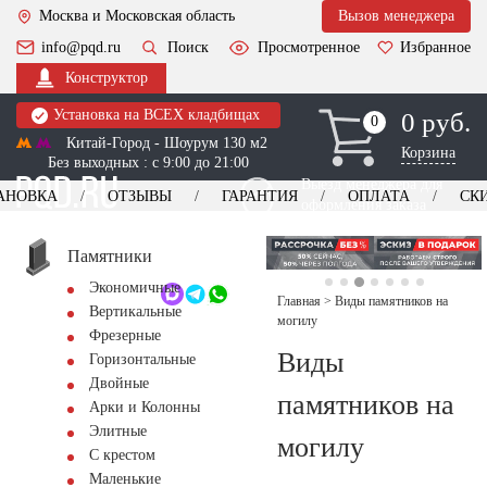
Москва и Московская область
Вызов менеджера
info@pqd.ru
Поиск
Просмотренное
Избранное
Конструктор
Установка на ВСЕХ кладбищах
0 руб.
0
0
Китай-Город - Шоурум 130 м2
Корзина
Без выходных : с 9:00 до 21:00
Выезд менеджера для
АНОВКА
ОТЗЫВЫ
ГАРАНТИЯ
ОПЛАТА
СК
оформления заказа
изготовление
Заказать выезд
памятников
+7 (495) 518-44-23
Памятники
Экономичные
Обратный звонок
Главная
>
Виды памятников на
Вертикальные
могилу
Фрезерные
Виды
Горизонтальные
Двойные
памятников на
Арки и Колонны
Элитные
могилу
С крестом
Маленькие