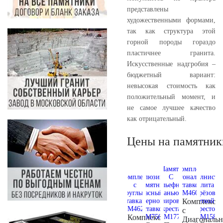
представлены
художественными формами,
так как структура этой
горной породы гораздо
пластичнее гранита.
Искусственные надгробия –
бюджетный вариант:
невысокая стоимость как
положительный момент, и
не самое лучшее качество
как отрицательный.
Цены на памятник
Комплекс
с
Комплекс
Диагональ