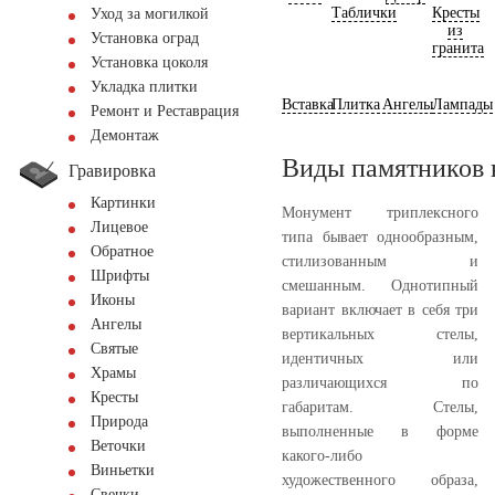
Таблички
Кресты
Уход за могилкой
из
Установка оград
гранита
Установка цоколя
Укладка плитки
Вставка
Плитка
Ангелы
Лампады
Ремонт и Реставрация
Демонтаж
Виды памятников 
Гравировка
Картинки
Монумент триплексного
Лицевое
типа бывает однообразным,
Обратное
стилизованным и
Шрифты
смешанным. Однотипный
Иконы
вариант включает в себя три
Ангелы
вертикальных стелы,
Святые
идентичных или
Храмы
различающихся по
Кресты
габаритам. Стелы,
Природа
выполненные в форме
Веточки
какого-либо
Виньетки
художественного образа,
Свечки