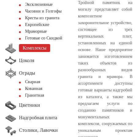
Тройной памятник на
Эксклюзивные
могилу представляет собой
Часовни и Голгофы
композитное
Кресты из гранита
захоронительное устройство,
Европейские
состоящее из трех
Мраморные
вертикальных плит,
Готовые со Скидкой
установленных на единой
Комплексы
основе. Наше предприятие
занимается изготовлением
Цоколя
таких объектов из
разнообразных видов
Ограды
гранита и мрамора. В
Сварная
ассортименте доступны
Кованная
готовые варианты надгробий
Гранитная
из каталога, а также мы
предлагаем услуги по
Цветники
созданию памятников и
монументальных
Надгробная плита
комплексов, сооружаемых по
Столики, Лавочки
уникальным проектам