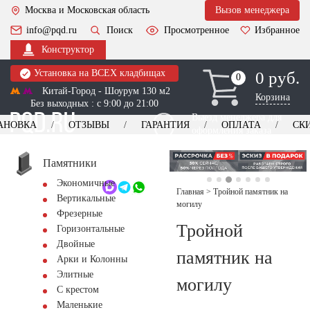
Москва и Московская область
Вызов менеджера
info@pqd.ru
Поиск
Просмотренное
Избранное
Конструктор
Установка на ВСЕХ кладбищах
0 руб.
0
0
Китай-Город - Шоурум 130 м2
Корзина
Без выходных : с 9:00 до 21:00
Выезд менеджера для
АНОВКА
ОТЗЫВЫ
ГАРАНТИЯ
ОПЛАТА
СК
оформления заказа
изготовление
Заказать выезд
памятников
+7 (495) 518-44-23
Памятники
Экономичные
Обратный звонок
Главная
>
Тройной памятник на
Вертикальные
могилу
Фрезерные
Тройной
Горизонтальные
Двойные
памятник на
Арки и Колонны
Элитные
могилу
С крестом
Маленькие