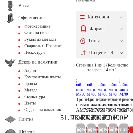
заказчиков.
Вазы
Категории
Оформление
Фотокерамика
Формы
Фото на стекле
Буквы из металла
Типы
Скарпель и Позолота
По цене 1-9
Пескоструй
Декор на памятник
Страница 1 из 1 (Количество
товаров: 14 шт.)
Акрил
Композитные цветы
Бронза
Металл
Скульптура
Тройной
Тройной
Тройной
Тройной
Тройн
Цветы
памятник
памятник
памятник
памятник
памят
AM7952
AM7860
AM7864
AM7862
AM78
Ордена на памятник
₽
₽
₽
₽
₽
51.100
73.400
75.200
76.200
77.100
53.800
77.300
79.200
80.200
81
Плитка
Купить
Купить
Купить
Купить
Купить
5%
5%
5%
5%
Щебень