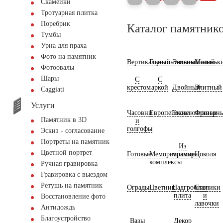
Скамейки
Тротуарная плитка
Поребрик
Каталог памятник
Тумбы
Урна для праха
Фото на памятник
Вертикальный
Горизонтальный
Экономичный
Маленьк
Фотоовалы
Шары
С
С
крестом
аркой
Двойный
Элитный
Сaggiati
Услуги
Часовни
Европейские
Эксклюзивные
Фрезерн
Памятник в 3D
и
голгофы
Эскиз - согласование
Портреты на памятник
Из
Цветной портрет
Готовые
Мемориальные
мрамора
Цоколя
комплексы
Ручная гравировка
Гравировка с выездом
Ретушь на памятник
Ограды
Цветник
Надгробная
Столики
плита
и
Восстановление фото
лавочки
Антидождь
Благоустройство
Вазы
Декор