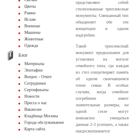
представляют собой
Цветы
стилизованные триплексные
Рамки
монументы. Смешанный тип
Ислам
объединяет обе эти
Военные
концепции в одном
Машины
надгробии.
Животные
Одежда
Такой триплексный
монумент предназначен для
Блог
установки на могиле
Материалы
семейного типа, где каждая
Эпитафии
из стел олицетворяет память
Вопрос - Ответ
об одном скончавшемся
Сотрудники
члене семьи. В особых
Сертификаты
случаях, когда семейное
Новости
погребение имеет
Пресса о нас
значительные размеры, на
Вакансии
одной стеле могут
Кладбища Москвы
компактно умещаться
Города обслуживания
данные 2-3 усопших, а также
Карта сайта
предусматривается