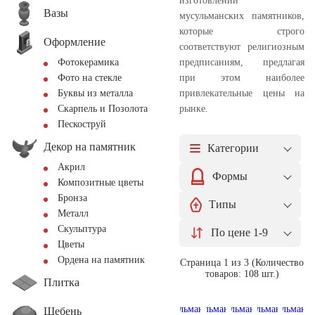
изготовлении
Вазы
мусульманских памятников,
которые строго
Оформление
соответствуют религиозным
предписаниям, предлагая
Фотокерамика
при этом наиболее
Фото на стекле
привлекательные цены на
Буквы из металла
рынке.
Скарпель и Позолота
Пескоструй
Декор на памятник
Категории
Акрил
Формы
Композитные цветы
Бронза
Типы
Металл
Скульптура
По цене 1-9
Цветы
Ордена на памятник
Страница 1 из 3 (Количество
товаров: 108 шт.)
Плитка
Щебень