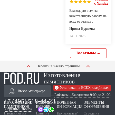
с Yandex
Благодарю всех за
качественную работу на
всех ее этапах .
Ирина Бурцева
14.11.2023
Все отзывы →
Перейти в начало страницы
Изготовление
памятников
Установка на ВСЕХ кладбищах
Вызов менеджера
Работаем : Ежедневно 9:00 до 21:00
+7 (495) 518-44-23
ИЗГОТОВЛЕНИЕ
ПОМОЩЬ В
ПОЛЕЗНАЯ
ЭЛЕМЕНТЫ
ПАМЯТНИКОВ
ВЫБОРЕ
ИНФОРМАЦИЯ
ОФОРМЛЕНИЯ
Обратный звонок
Памятники из
Цены на
Как заказать?
Ограда на