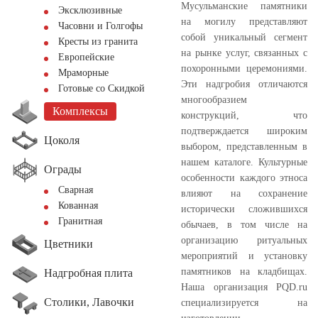
Мусульманские памятники
Эксклюзивные
на могилу представляют
Часовни и Голгофы
собой уникальный сегмент
Кресты из гранита
на рынке услуг, связанных с
Европейские
похоронными церемониями.
Мраморные
Эти надгробия отличаются
Готовые со Скидкой
многообразием
Комплексы
конструкций, что
подтверждается широким
Цоколя
выбором, представленным в
нашем каталоге. Культурные
Ограды
особенности каждого этноса
Сварная
влияют на сохранение
Кованная
исторически сложившихся
Гранитная
обычаев, в том числе на
организацию ритуальных
Цветники
мероприятий и установку
памятников на кладбищах.
Надгробная плита
Наша организация PQD.ru
Столики, Лавочки
специализируется на