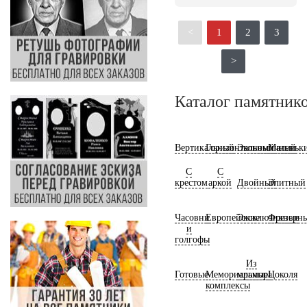
<
1
2
3
>
Каталог памятник
Вертикальный
Горизонтальный
Экономичный
Маленьк
С
С
крестом
аркой
Двойный
Элитный
Часовни
Европейские
Эксклюзивные
Фрезерн
и
голгофы
Из
Готовые
Мемориальные
мрамора
Цоколя
комплексы