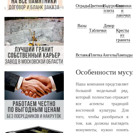
Ограды
Цветник
Надгробная
Столики
плита
и
лавочки
Вазы
Декор
Таблички
Кресты
из
гранита
Вставка
Плитка
Ангелы
Лампады
Особенности мусу
Наша компания представляет
большой модельный ряд,
который полностью отражает
все аспекты традиций
восточной культуры. Для
того, чтобы разобраться в
том, как должны выглядеть
монументы, нужно понять