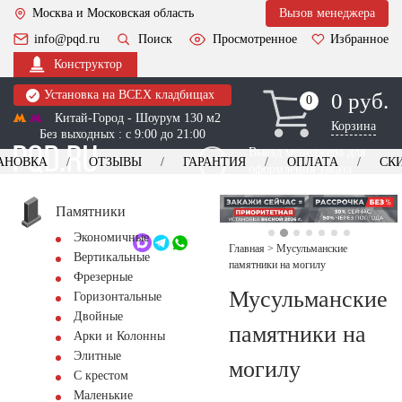
Москва и Московская область
Вызов менеджера
info@pqd.ru
Поиск
Просмотренное
Избранное
Конструктор
Установка на ВСЕХ кладбищах
0 руб.
0
0
Китай-Город - Шоурум 130 м2
Корзина
Без выходных : с 9:00 до 21:00
Выезд менеджера для
АНОВКА
ОТЗЫВЫ
ГАРАНТИЯ
ОПЛАТА
СК
оформления заказа
изготовление
Заказать выезд
памятников
+7 (495) 518-44-23
Памятники
Экономичные
Обратный звонок
Главная
>
Мусульманские
Вертикальные
памятники на могилу
Фрезерные
Мусульманские
Горизонтальные
Двойные
памятники на
Арки и Колонны
Элитные
могилу
С крестом
Маленькие