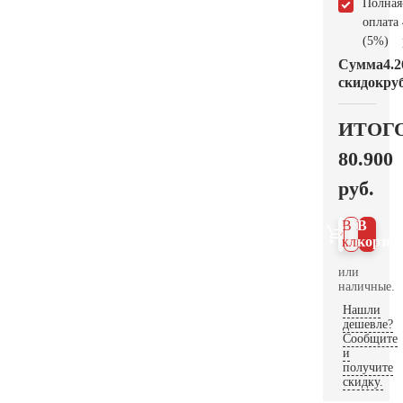
Полная
оплата
(5%)
Сумма
4.2
скидок
руб
ИТОГ
80.900
руб.
В 1
В
клик
корзин
или
наличные.
Нашли
дешевле?
Сообщите
и
получите
скидку.