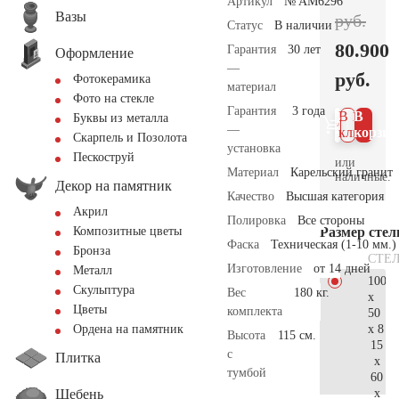
Артикул
№ AM6296
Вазы
руб.
Статус
В наличии
80.900
Гарантия
30 лет
Оформление
—
руб.
Фотокерамика
материал
Фото на стекле
Гарантия
3 года
В 1
В
Буквы из металла
—
клик
корзин
Скарпель и Позолота
установка
Пескоструй
или
Материал
Карельский гранит
наличные.
Декор на памятник
Качество
Высшая категория
Акрил
Полировка
Все стороны
Размер сте
Композитные цветы
Фаска
Техническая (1-10 мм.)
Бронза
СТЕ
Изготовление
от 14 дней
Металл
100
Скульптура
Вес
180 кг.
x
Цветы
комплекта
50
x 8
Ордена на памятник
Высота
115 см.
15
с
Плитка
x
тумбой
60
Щебень
x