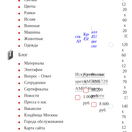
12
Цветы
20
Рамки
x
Ислам
60
x
Военные
20
Машины
106.
Животные
120
Одежда
x
Блог
60
x
Материалы
12
Эпитафии
20
Искусственные
Крест
Каллы
Вопрос - Ответ
x
цветы
AM5814
AM5729
70
Сотрудники
x
AM0746
цвет
Сертификаты
16.200
20
золото
Новости
руб.
1.000
137.
Пресса о нас
руб.
8.600
140
Вакансии
руб.
x
Кладбища Москвы
70
Города обслуживания
x
12
Карта сайта