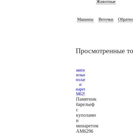
Животные
Машины
Веточки
Обратно
Просмотренные т
Памятник
барельеф
с
куполами
и
минаретом
AM6296