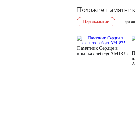
Похожие памятни
Вертикальные
Горизо
Памятник Сердце в
П
крыльях лебедя AM1835
п
A