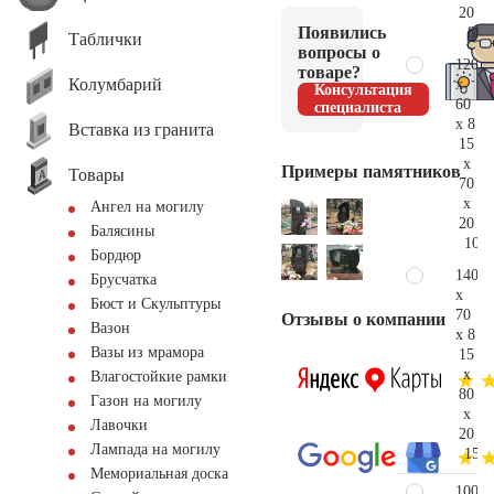
20
Появились
85.
Таблички
вопросы о
120
товаре?
Колумбарий
x
Консультация
60
специалиста
x 8
Вставка из гранита
15
x
Примеры памятников
Товары
70
x
Ангел на могилу
20
Балясины
109.
Бордюр
140
Брусчатка
x
Бюст и Скульптуры
70
Отзывы о компании
Вазон
x 8
Вазы из мрамора
15
x
Влагостойкие рамки
80
Газон на могилу
x
Лавочки
20
Лампада на могилу
152.
Мемориальная доска
100