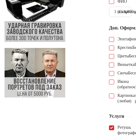
ФИО
1 шт.
(Скарпель
9.000 
Доп. Оформ
Эпитафия
Крестик
Б
Цветы
Бес
Виньетка
Свеча
Бес
Икона
(обратное
Картинка
(любая)
Услуги
Ретушь
фотограф