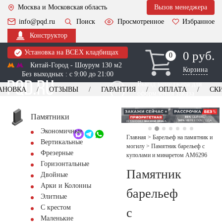
Москва и Московская область
Вызов менеджера
info@pqd.ru
Поиск
Просмотренное
Избранное
Конструктор
Установка на ВСЕХ кладбищах
0 руб.
0
0
Китай-Город - Шоурум 130 м2
Корзина
Без выходных : с 9:00 до 21:00
Выезд менеджера для
АНОВКА
ОТЗЫВЫ
ГАРАНТИЯ
ОПЛАТА
СК
оформления заказа
изготовление
Заказать выезд
памятников
+7 (495) 518-44-23
Памятники
Экономичные
Обратный звонок
Главная
>
Барельеф на памятник и
Вертикальные
могилу
>
Памятник барельеф с
Фрезерные
куполами и минаретом AM6296
Горизонтальные
Памятник
Двойные
Арки и Колонны
барельеф
Элитные
С крестом
с
Маленькие