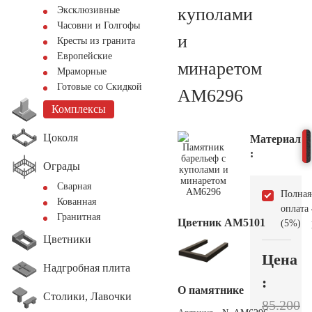
куполами
Эксклюзивные
Часовни и Голгофы
и
Кресты из гранита
Европейские
минаретом
Мраморные
Готовые со Скидкой
AM6296
Комплексы
Цоколя
Материал
:
Ограды
Сварная
Полная
Кованная
оплата
Гранитная
Цветник АМ5101
(5%)
Цветники
Цена
Надгробная плита
:
О памятнике
Столики, Лавочки
85.200