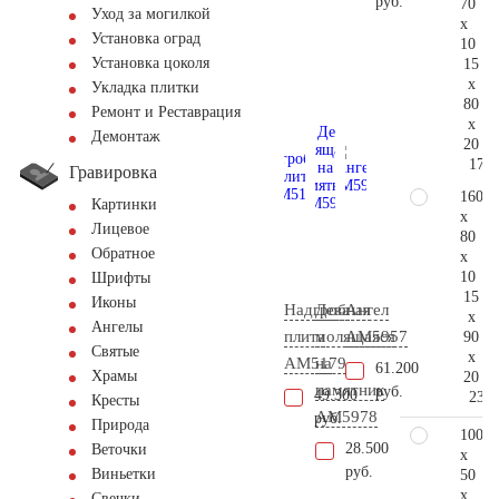
руб.
70
Уход за могилкой
x
Установка оград
10
Установка цоколя
15
x
Укладка плитки
80
Ремонт и Реставрация
x
Демонтаж
20
171.
Гравировка
160
Картинки
x
Лицевое
80
Обратное
x
10
Шрифты
15
Иконы
Надгробная
Дева
Ангел
x
Ангелы
плита
молящаяся
AM5957
90
Святые
x
AM5179
на
61.200
Храмы
20
памятник
руб.
49.300
231.
Кресты
AM5978
руб.
Природа
100
28.500
Веточки
x
руб.
Виньетки
50
x
Свечки