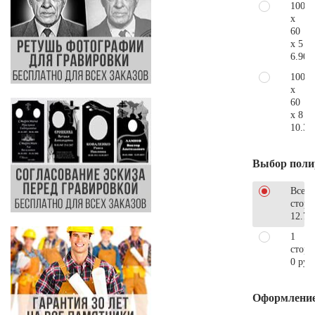
100
x
60
x 5
6.900
100
x
60
x 8
10.30
Выбор поли
Все
стор
12.78
1
сторо
0 руб
Оформлени