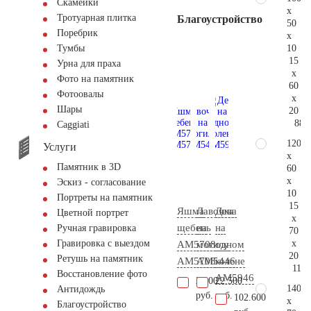
Скамейки
x
Тротуарная плитка
Благоустройство
50
Поребрик
x
10
Тумбы
15
Урна для праха
x
Фото на памятник
60
Фотоовалы
x
Шары
20
88.
Сaggiati
120
Услуги
x
Памятник в 3D
60
x
Эскиз - согласование
10
Портреты на памятник
15
Яшма
Лавочка
Дева
Цветной портрет
x
щебень
на
на
Ручная гравировка
70
x
Гравировка с выездом
АМ5708
могилу
одном
20
Ретушь на памятник
AM5708
AM5446
колене
116.
Восстановление фото
AM5946
2.200
22.500
140
Антидождь
руб.
руб.
102.600
x
Благоустройство