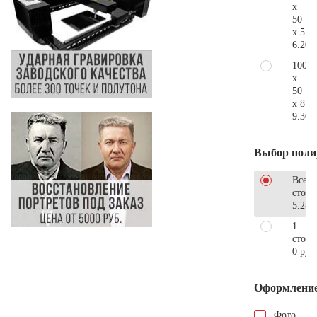
x
50
x 5
6.200
100
x
50
x 8
9.300
Выбор поли
Все
стор
5.240
1
сторо
0 руб
Оформлени
Фото