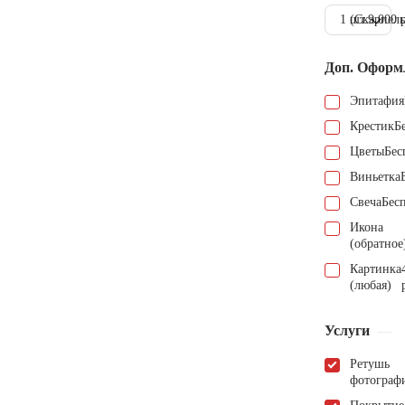
1 шт.
(Скарпель
9.000 
Доп. Оформ
Эпитафия
Крестик
Б
Цветы
Бес
Виньетка
Свеча
Бес
Икона
(обратное
Картинка
(любая)
Услуги
Ретушь
фотограф