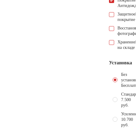
Покрытие
Антидож
Защитное
покрытие
Восстано
фотограф
Хранение
на складе
Установка
Без
установ
Бесплат
Стандар
7.500
руб.
Усиленн
10.700
руб.