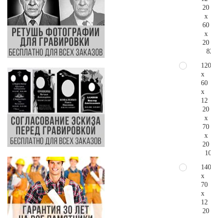
20
x
60
x
20
82.
120
x
60
x
12
20
x
70
x
20
109.
140
x
70
x
12
20