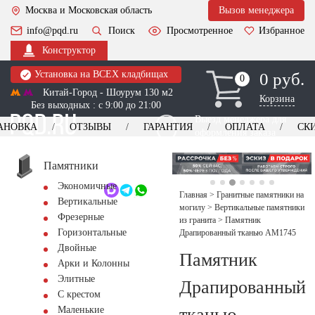
Москва и Московская область
Вызов менеджера
info@pqd.ru
Поиск
Просмотренное
Избранное
Конструктор
Установка на ВСЕХ кладбищах
0 руб.
0
0
Китай-Город - Шоурум 130 м2
Корзина
Без выходных : с 9:00 до 21:00
Выезд менеджера для
АНОВКА
ОТЗЫВЫ
ГАРАНТИЯ
ОПЛАТА
СК
оформления заказа
изготовление
Заказать выезд
памятников
+7 (495) 518-44-23
Памятники
Экономичные
Обратный звонок
Главная
>
Гранитные памятники на
Вертикальные
могилу
>
Вертикальные памятники
Фрезерные
из гранита
>
Памятник
Горизонтальные
Драпированный тканью AM1745
Двойные
Памятник
Арки и Колонны
Элитные
Драпированный
С крестом
тканью
Маленькие