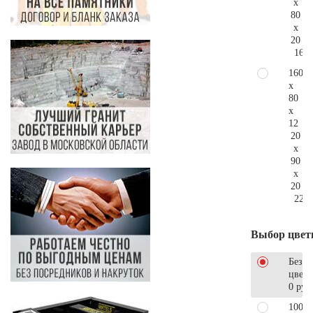
x
80
x
20
167.
160
x
80
x
12
20
x
90
x
20
221.
Выбор цвет
Без
цветн
0 руб
100