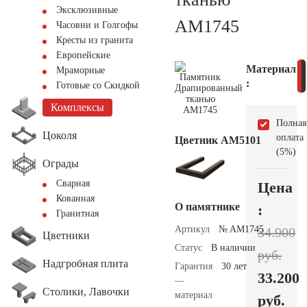
Эксклюзивные
AM1745
Часовни и Голгофы
Кресты из гранита
Европейские
Материал
Мраморные
:
Готовые со Скидкой
Комплексы
Полная
Цоколя
оплата
Цветник АМ5101
(5%)
Ограды
Сварная
Цена
Кованная
О памятнике
:
Гранитная
Артикул
№ AM1745
34.900
Цветники
Статус
В наличии
руб.
Надгробная плита
Гарантия
30 лет
33.200
—
Столики, Лавочки
материал
руб.