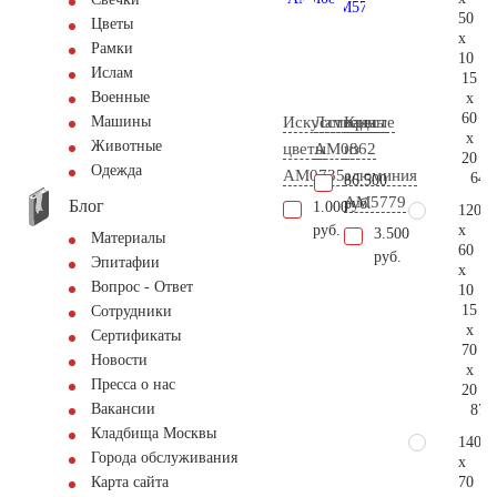
50
Цветы
x
Рамки
10
Ислам
15
Военные
x
60
Искусственные
Лампада
Крест
Машины
x
Животные
цветы
AM0862
из
20
Одежда
AM0735
алюминия
64.
86.500
AM5779
руб.
Блог
1.000
120
x
руб.
3.500
Материалы
60
руб.
Эпитафии
x
Вопрос - Ответ
10
15
Сотрудники
x
Сертификаты
70
Новости
x
Пресса о нас
20
Вакансии
87.
Кладбища Москвы
140
Города обслуживания
x
70
Карта сайта