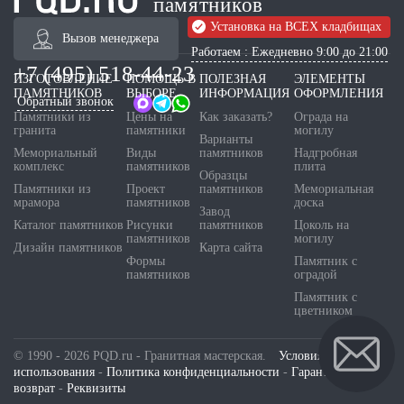
памятников
Установка на ВСЕХ кладбищах
Вызов менеджера
Работаем : Ежедневно 9:00 до 21:00
+7 (495) 518-44-23
ИЗГОТОВЛЕНИЕ
ПОМОЩЬ В
ПОЛЕЗНАЯ
ЭЛЕМЕНТЫ
ПАМЯТНИКОВ
ВЫБОРЕ
ИНФОРМАЦИЯ
ОФОРМЛЕНИЯ
Обратный звонок
Памятники из
Цены на
Как заказать?
Ограда на
гранита
памятники
могилу
Варианты
Мемориальный
Виды
памятников
Надгробная
комплекс
памятников
плита
Образцы
Памятники из
Проект
памятников
Мемориальная
мрамора
памятников
доска
Завод
Каталог памятников
Рисунки
памятников
Цоколь на
памятников
могилу
Дизайн памятников
Карта сайта
Формы
Памятник с
памятников
оградой
Памятник с
цветником
© 1990 - 2026 PQD.ru - Гранитная мастерская.
Условия
использования
-
Политика конфиденциальности
-
Гарантия и
возврат
-
Реквизиты