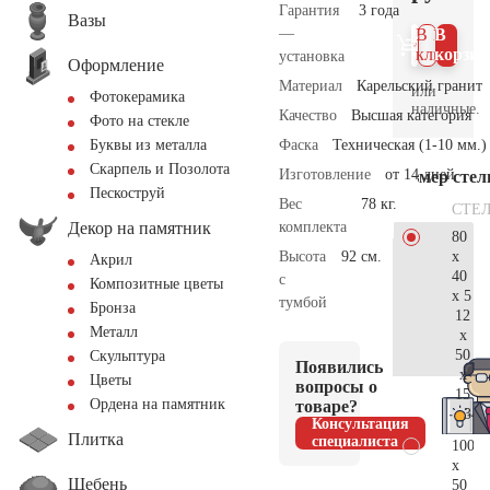
Гарантия
3 года
Вазы
—
В 1
В
клик
корзин
установка
Оформление
Материал
Карельский гранит
или
Фотокерамика
наличные.
Качество
Высшая категория
Фото на стекле
Фаска
Техническая (1-10 мм.)
Буквы из металла
Скарпель и Позолота
Изготовление
от 14 дней
Размер сте
Пескоструй
Вес
78 кг.
СТЕ
Декор на памятник
комплекта
80
x
Высота
92 см.
Акрил
40
с
Композитные цветы
x 5
тумбой
Бронза
12
Металл
x
50
Скульптура
Появились
x
Цветы
вопросы о
15
Ордена на памятник
товаре?
34.
Консультация
Плитка
специалиста
100
x
Щебень
50