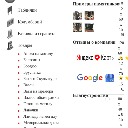
Примеры памятников
x 5
12
Таблички
x
60
Колумбарий
x
15
Вставка из гранита
50.
Отзывы о компании
120
Товары
x
60
Ангел на могилу
x 5
Балясины
12
Бордюр
x
Брусчатка
70
Бюст и Скульптуры
x
15
Вазон
63.
Вазы из мрамора
Благоустройство
Влагостойкие рамки
80
Газон на могилу
x
40
Лавочки
x 8
Лампада на могилу
15
Мемориальная доска
x