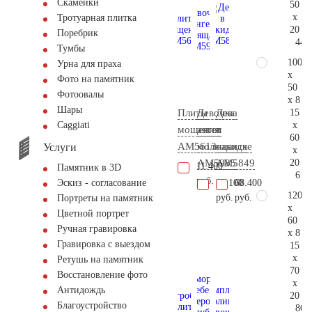
Скамейки
50
x
Тротуарная плитка
20
Поребрик
44.
Тумбы
100
Урна для праха
x
Фото на памятник
50
Фотоовалы
x 8
Шары
15
Плиты
Девочка
Дева
x
Сaggiati
мощения
ангел
в
60
AM5613
молящаяся
накидке
Услуги
x
20
AM5985
AM5849
11.400
Памятник в 3D
61.
руб.
37.100
68.400
Эскиз - согласование
120
руб.
руб.
Портреты на памятник
x
Цветной портрет
60
Ручная гравировка
x 8
Гравировка с выездом
15
x
Ретушь на памятник
70
Восстановление фото
x
Антидождь
20
Благоустройство
80.