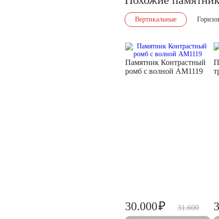
Вертикальные
Горизо
Памятник Контрастный
П
ромб с волной AM1119
т
₽
30.000
31.600