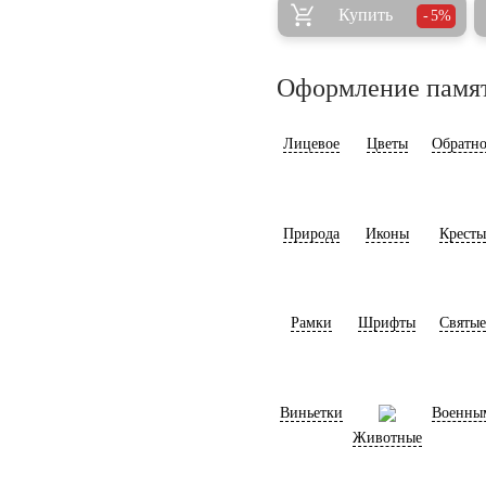
Купить
5%
Оформление памя
Лицевое
Цветы
Обратно
Природа
Иконы
Кресты
Рамки
Шрифты
Святые
Виньетки
Военны
Животные