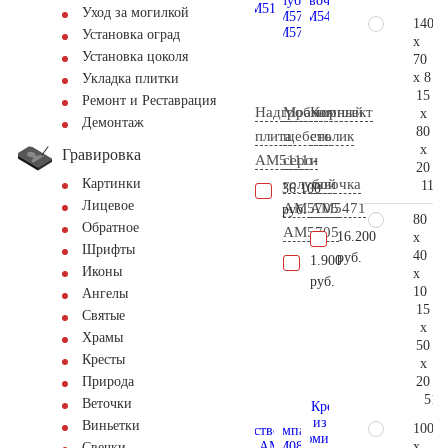
Уход за могилкой
140
Установка оград
x
Установка цоколя
70
x 8
Укладка плитки
15
Ремонт и Реставрация
Надгробная
Мраморный
Комплект
x
Демонтаж
80
плита
щебень
столик
x
Гравировка
AM5111
серо-
и
20
голубой
лавочка
Картинки
118.
36.100
Лицевое
АМ5705
АМ5471
руб.
80
Обратное
AM5705
16.200
x
Шрифты
40
руб.
1.900
Иконы
x
руб.
10
Ангелы
15
Святые
x
Храмы
50
Кресты
x
20
Природа
51.
Веточки
Виньетки
100
x
Свечки