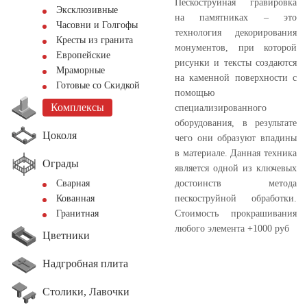
Пескоструйная гравировка
Эксклюзивные
на памятниках – это
Часовни и Голгофы
технология декорирования
Кресты из гранита
монументов, при которой
Европейские
рисунки и тексты создаются
Мраморные
на каменной поверхности с
Готовые со Скидкой
помощью
Комплексы
специализированного
оборудования, в результате
Цоколя
чего они образуют впадины
в материале. Данная техника
Ограды
является одной из ключевых
достоинств метода
Сварная
пескоструйной обработки.
Кованная
Стоимость прокрашивания
Гранитная
любого элемента +1000 руб
Цветники
Надгробная плита
Столики, Лавочки