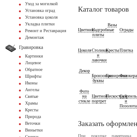
Уход за могилкой
Каталог товаров
Установка оград
Установка цоколя
Укладка плитки
Вазы
Цветник
Надгробные
Ограды
Ремонт и Реставрация
плиты
Демонтаж
Гравировка
Цоколя
Столики
Кресты
Плитка
и
Картинки
лавочки
Лицевое
Обратное
Декор
Бронзовые
Гравировка
Фотокер
Шрифты
буквы
Иконы
Ангелы
Фото
на
Цветной
Пескоструй
Скарпель
Святые
стекле
портрет
и
Храмы
Позолота
Кресты
Природа
Заказать оформле
Веточки
Виньетки
При покупке памятника,
Свечки