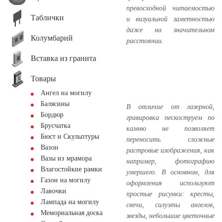
превосходной читаемостью
Таблички
и визуальной заметностью
даже на значительном
Колумбарий
расстоянии.
Вставка из гранита
Товары
Ангел на могилу
Балясины
В отличие от лазерной,
Бордюр
гравировка пескоструем по
Брусчатка
камню не позволяет
Бюст и Скульптуры
переносить сложные
Вазон
растровые изображения, как
Вазы из мрамора
например, фотографию
Влагостойкие рамки
умершего. В основном, для
Газон на могилу
оформления используют
Лавочки
простые рисунки: кресты,
Лампада на могилу
свечи, силуэты ангелов,
Мемориальная доска
звезды, небольшие цветочные