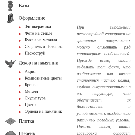
Вазы
Оформление
Фотокерамика
При выполнении
Фото на стекле
пескоструйной гравировки на
Буквы из металла
гранитных поверхностях
Скарпель и Позолота
можно отметить ряд
Пескоструй
характерных особенностей.
Прежде всего, стоит
Декор на памятник
выделить тот факт, что
Акрил
изображение или текст
Композитные цветы
становятся частью камня,
Бронза
глубоко выгравированными в
Металл
его структуре, что
Скульптура
обеспечивает их
Цветы
долговечность и
Ордена на памятник
устойчивость к воздействию
различных погодных условий.
Плитка
Помимо этого, такая
Щебень
гравировка обладает