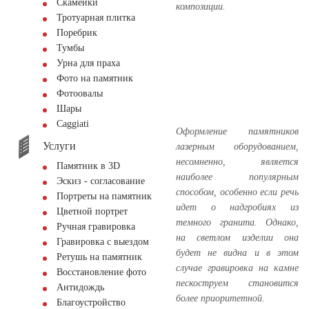
Скамейки
композиции.
Тротуарная плитка
Поребрик
Тумбы
Урна для праха
Фото на памятник
Фотоовалы
Шары
Сaggiati
Оформление памятников
Услуги
лазерным оборудованием,
несомненно, является
Памятник в 3D
наиболее популярным
Эскиз - согласование
способом, особенно если речь
Портреты на памятник
идет о надгробиях из
Цветной портрет
темного гранита. Однако,
Ручная гравировка
на светлом изделии она
Гравировка с выездом
будет не видна и в этом
Ретушь на памятник
случае гравировка на камне
Восстановление фото
пескоструем становится
Антидождь
более приоритетной.
Благоустройство