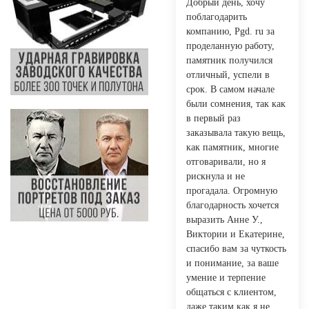
Добрый день, хочу
поблагодарить
компанию, Pgd. ru за
проделанную работу,
памятник получился
отличный, успели в
срок. В самом начале
были сомнения, так как
в первый раз
заказывала такую вещь,
как памятник, многие
отговаривали, но я
рискнула и не
прогадала. Огромную
благодарность хочется
выразить Анне У.,
Виктории и Екатерине,
спасибо вам за чуткость
и понимание, за ваше
умение и терпение
общаться с клиентом,
даже таким как я не