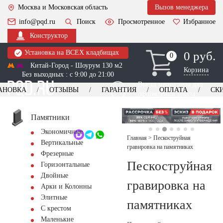
Москва и Московская область
Вызов менеджера
info@pqd.ru
Поиск
Просмотренное
Избранное
Конструктор
Установка на ВСЕХ кладбищах
0 руб.
0
0
Китай-Город - Шоурум 130 м2
Корзина
Без выходных : с 9:00 до 21:00
Выезд менеджера для
АНОВКА
ОТЗЫВЫ
ГАРАНТИЯ
ОПЛАТА
СК
оформления заказа
изготовление
Заказать выезд
памятников
+7 (495) 518-44-23
Памятники
Экономичные
Обратный звонок
Главная
>
Пескоструйная
Вертикальные
гравировка на памятниках
Фрезерные
Пескоструйная
Горизонтальные
Двойные
гравировка на
Арки и Колонны
Элитные
памятниках
С крестом
Маленькие