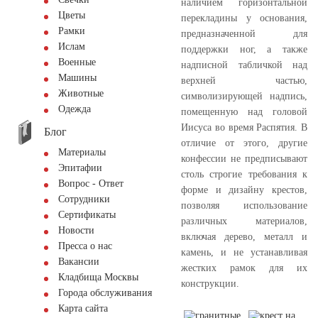
наличием горизонтальной
Цветы
перекладины у основания,
Рамки
предназначенной для
Ислам
поддержки ног, а также
Военные
надписной табличкой над
Машины
верхней частью,
Животные
символизирующей надпись,
Одежда
помещенную над головой
Иисуса во время Распятия. В
Блог
отличие от этого, другие
Материалы
конфессии не предписывают
Эпитафии
столь строгие требования к
Вопрос - Ответ
форме и дизайну крестов,
Сотрудники
позволяя использование
Сертификаты
различных материалов,
Новости
включая дерево, металл и
Пресса о нас
камень, и не устанавливая
Вакансии
жестких рамок для их
Кладбища Москвы
конструкции.
Города обслуживания
Карта сайта