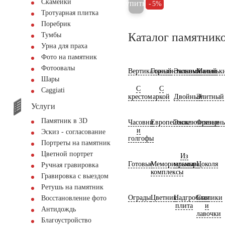
Скамейки
Купить
5%
Тротуарная плитка
Поребрик
Каталог памятник
Тумбы
Урна для праха
Фото на памятник
Фотоовалы
Вертикальный
Горизонтальный
Экономичный
Маленьк
Шары
С
С
Сaggiati
крестом
аркой
Двойный
Элитный
Услуги
Памятник в 3D
Часовни
Европейские
Эксклюзивные
Фрезерн
и
Эскиз - согласование
голгофы
Портреты на памятник
Цветной портрет
Из
Готовые
Мемориальные
мрамора
Цоколя
Ручная гравировка
комплексы
Гравировка с выездом
Ретушь на памятник
Ограды
Цветник
Надгробная
Столики
Восстановление фото
плита
и
Антидождь
лавочки
Благоустройство