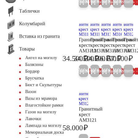
Купить
Купить
Купить
Купить
Купить
5%
5%
5%
5%
Таблички
Колумбарий
Вставка из гранита
Гранитный
Гранитный
Гранитный
Гранитный
Грани
крест
крест
крест
крест
крест
Товары
AM3112
AM3116
AM3130
AM3160
AM31
₽
₽
₽
₽
₽
34.500
34.500
34.500
36.100
57.500
Ангел на могилу
36.300
36.300
36.300
38.000
60
Балясины
Купить
Купить
Купить
Купить
Купить
5%
5%
5%
5%
Бордюр
Брусчатка
Бюст и Скульптуры
Вазон
Вазы из мрамора
Влагостойкие рамки
Гранитный
Газон на могилу
крест
Лавочки
AM3121
Лампада на могилу
₽
58.000
61.100
Мемориальная доска