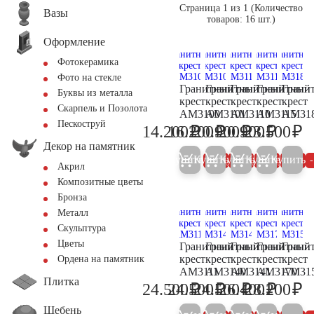
Страница 1 из 1 (Количество
Вазы
товаров: 16 шт.)
Оформление
Фотокерамика
Фото на стекле
Гранитный
Гранитный
Гранитный
Гранитный
Грани
Буквы из металла
крест
крест
крест
крест
крест
Скарпель и Позолота
AM3100
AM3101
AM3110
AM3115
AM31
Пескоструй
₽
₽
₽
₽
₽
14.200
16.200
20.900
20.900
23.500
14.900
17.100
22.000
22.000
24
Декор на памятник
Купить
Купить
Купить
Купить
Купить
5%
5%
5%
5%
Акрил
Композитные цветы
Бронза
Металл
Скульптура
Цветы
Гранитный
Гранитный
Гранитный
Гранитный
Грани
крест
крест
крест
крест
крест
Ордена на памятник
AM3111
AM3140
AM3141
AM3170
AM31
Плитка
₽
₽
₽
₽
₽
24.500
24.500
24.500
26.400
28.200
25.800
25.800
25.800
27.800
29
Щебень