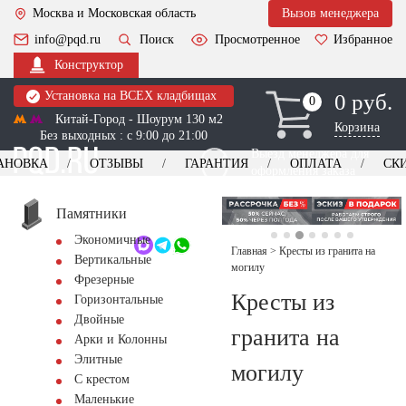
Москва и Московская область
Вызов менеджера
info@pqd.ru
Поиск
Просмотренное
Избранное
Конструктор
Установка на ВСЕХ кладбищах
0 руб.
0
0
Китай-Город - Шоурум 130 м2
Корзина
Без выходных : с 9:00 до 21:00
Выезд менеджера для
АНОВКА
ОТЗЫВЫ
ГАРАНТИЯ
ОПЛАТА
СК
оформления заказа
изготовление
Заказать выезд
памятников
+7 (495) 518-44-23
Памятники
Экономичные
Обратный звонок
Главная
>
Кресты из гранита на
Вертикальные
могилу
Фрезерные
Кресты из
Горизонтальные
Двойные
гранита на
Арки и Колонны
Элитные
могилу
С крестом
Маленькие