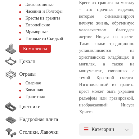
Крест из гранита на могилу
Эксклюзивные
– это прочные изделия,
Часовни и Голгофы
которые символизируют
Кресты из гранита
вечную жизнь, обретенную
Европейские
человечеством благодаря
Мраморные
жертве Иисуса на кресте.
Готовые со Скидкой
Такие знаки традиционно
Комплексы
устанавливаются на
христианских кладбищах и
Цоколя
могилах, а также на
монументах, связанных с
Ограды
темой Крестной смерти.
Сварная
Изготовленный из гранита
Кованная
крест может быть украшен
Гранитная
рельефом или гравировкой,
изображающей Иисуса
Цветники
Христа.
Надгробная плита
Категории
Столики, Лавочки