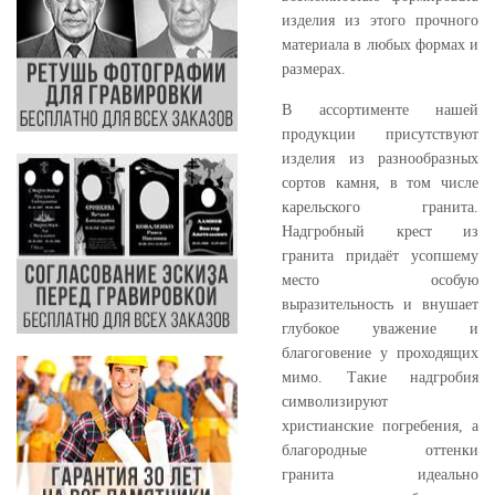
изделия из этого прочного
материала в любых формах и
размерах.
В ассортименте нашей
продукции присутствуют
изделия из разнообразных
сортов камня, в том числе
карельского гранита.
Надгробный крест из
гранита придаёт усопшему
место особую
выразительность и внушает
глубокое уважение и
благоговение у проходящих
мимо. Такие надгробия
символизируют
христианские погребения, а
благородные оттенки
гранита идеально