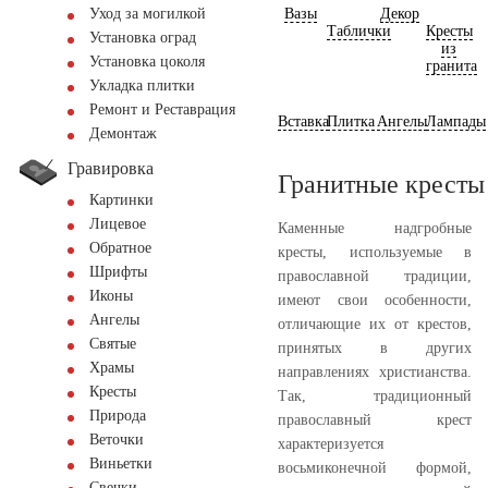
Вазы
Декор
Уход за могилкой
Таблички
Кресты
Установка оград
из
Установка цоколя
гранита
Укладка плитки
Ремонт и Реставрация
Вставка
Плитка
Ангелы
Лампады
Демонтаж
Гравировка
Гранитные кресты
Картинки
Лицевое
Каменные надгробные
Обратное
кресты, используемые в
Шрифты
православной традиции,
Иконы
имеют свои особенности,
Ангелы
отличающие их от крестов,
Святые
принятых в других
Храмы
направлениях христианства.
Кресты
Так, традиционный
Природа
православный крест
Веточки
характеризуется
Виньетки
восьмиконечной формой,
Свечки