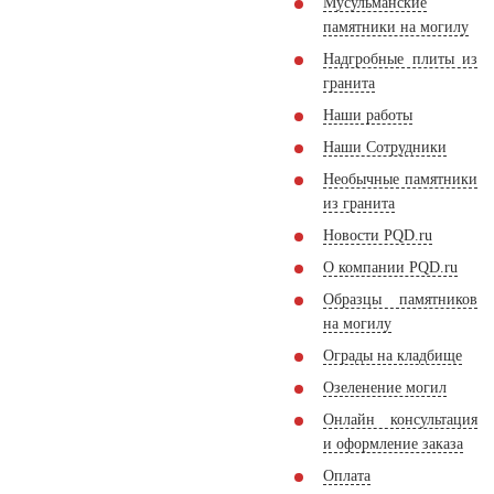
Мусульманские
памятники на могилу
Надгробные плиты из
гранита
Наши работы
Наши Сотрудники
Необычные памятники
из гранита
Новости PQD.ru
О компании PQD.ru
Образцы памятников
на могилу
Ограды на кладбище
Озеленение могил
Онлайн консультация
и оформление заказа
Оплата