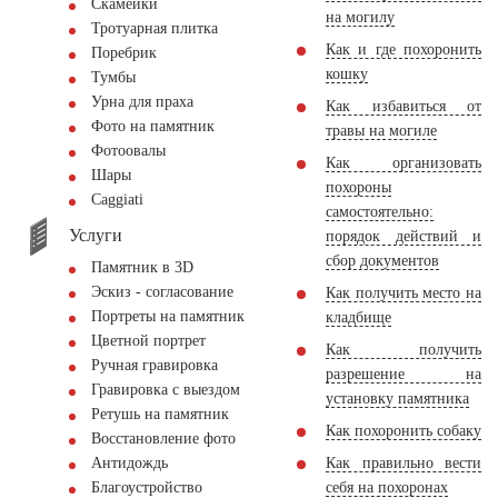
Скамейки
на могилу
Тротуарная плитка
Как и где похоронить
Поребрик
кошку
Тумбы
Урна для праха
Как избавиться от
Фото на памятник
травы на могиле
Фотоовалы
Как организовать
Шары
похороны
Сaggiati
самостоятельно:
Услуги
порядок действий и
сбор документов
Памятник в 3D
Эскиз - согласование
Как получить место на
Портреты на памятник
кладбище
Цветной портрет
Как получить
Ручная гравировка
разрешение на
Гравировка с выездом
установку памятника
Ретушь на памятник
Как похоронить собаку
Восстановление фото
Как правильно вести
Антидождь
себя на похоронах
Благоустройство