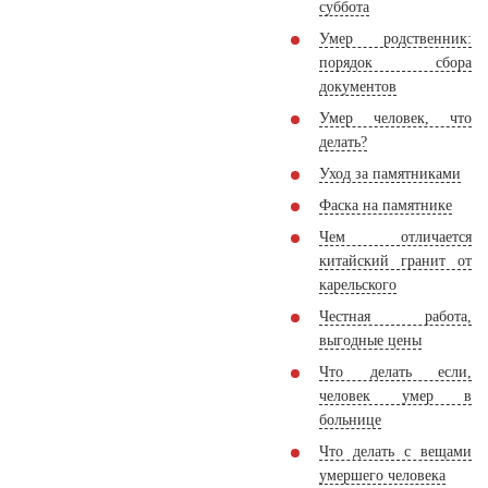
суббота
Умер родственник:
порядок сбора
документов
Умер человек, что
делать?
Уход за памятниками
Фаска на памятнике
Чем отличается
китайский гранит от
карельского
Честная работа,
выгодные цены
Что делать если,
человек умер в
больнице
Что делать с вещами
умершего человека