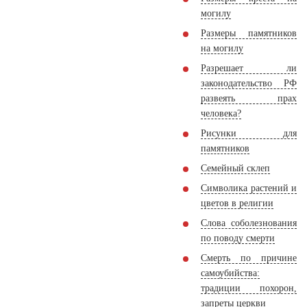
могилу
Размеры памятников
на могилу
Разрешает ли
законодательство РФ
развеять прах
человека?
Рисунки для
памятников
Семейный склеп
Символика растений и
цветов в религии
Слова соболезнования
по поводу смерти
Смерть по причине
самоубийства:
традиции похорон,
запреты церкви