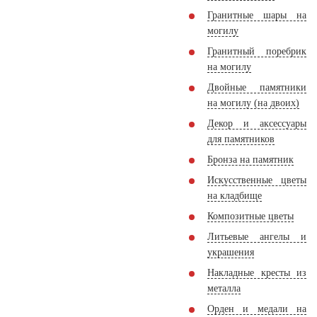
Гранитные шары на
могилу
Гранитный поребрик
на могилу
Двойные памятники
на могилу (на двоих)
Декор и аксессуары
для памятников
Бронза на памятник
Искусственные цветы
на кладбище
Композитные цветы
Литьевые ангелы и
украшения
Накладные кресты из
металла
Орден и медали на