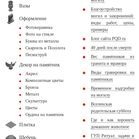
могилу
Вазы
Благоустройство
могил и захоронений:
Оформление
виды работ, цены,
Фотокерамика
примеры
Фото на стекле
Блог сайта PQD.ru
Буквы из металла
40 дней после смерти
Скарпель и Позолота
Пескоструй
Вес памятников из
гранита и мрамора
Декор на памятник
Виды гравировки на
Акрил
памятниках
Композитные цветы
Бронза
Временное надгробие
Металл
на могилу
Скульптура
Вселенская
Цветы
родительская суббота
Ордена на памятник
Где и как хоронить
Плитка
домашнее животное
ГУП Ритуал: задачи и
Щебень