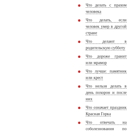
Что делать с прахом
человека
Что делать, если
человек умер в другой
стране
Что делают в
родительскую субботу
Что дороже гранит
или мрамор
Что лучше: памятник
или крест
Что нельзя делать в
день похорон и после
них
Что означает праздник
Красная Горка
Что отвечать на
соболезнования по