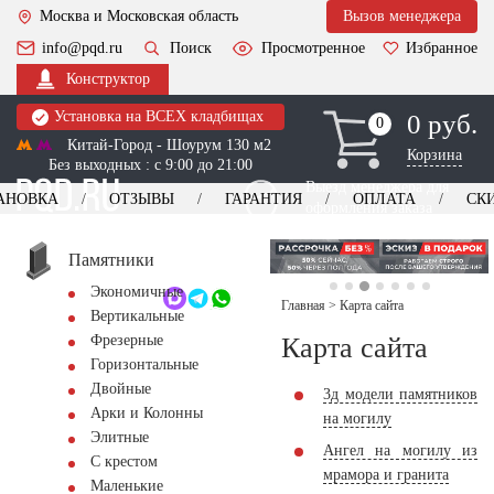
Москва и Московская область
Вызов менеджера
info@pqd.ru
Поиск
Просмотренное
Избранное
Конструктор
Установка на ВСЕХ кладбищах
0 руб.
0
0
Китай-Город - Шоурум 130 м2
Корзина
Без выходных : с 9:00 до 21:00
Выезд менеджера для
АНОВКА
ОТЗЫВЫ
ГАРАНТИЯ
ОПЛАТА
СК
оформления заказа
изготовление
Заказать выезд
памятников
+7 (495) 518-44-23
Памятники
Экономичные
Обратный звонок
Главная
>
Карта сайта
Вертикальные
Карта сайта
Фрезерные
Горизонтальные
Двойные
3д модели памятников
Арки и Колонны
на могилу
Элитные
Ангел на могилу из
С крестом
мрамора и гранита
Маленькие