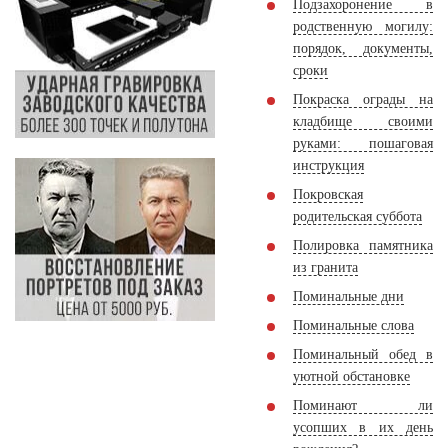
Подзахоронение в
родственную могилу:
порядок, документы,
сроки
Покраска ограды на
кладбище своими
руками: пошаговая
инструкция
Покровская
родительская суббота
Полировка памятника
из гранита
Поминальные дни
Поминальные слова
Поминальный обед в
уютной обстановке
Поминают ли
усопших в их день