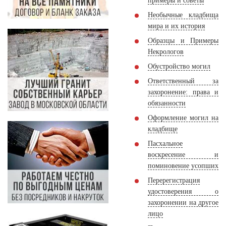
примеры и советы
Необычные кладбища
мира и их история
Образцы и Примеры
Некрологов
Обустройство могил
Ответственный за
захоронение: права и
обязанности
Оформление могил на
кладбище
Пасхальное
воскресение и
поминовение усопших
Перерегистрация
удостоверения о
захоронении на другое
лицо