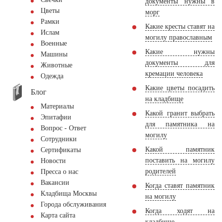
документы нужны в
Цветы
морг
Рамки
Какие кресты ставят на
Ислам
могилу православным
Военные
Какие нужны
Машины
документы для
Животные
кремации человека
Одежда
Какие цветы посадить
Блог
на кладбище
Материалы
Какой гранит выбрать
Эпитафии
для памятника на
Вопрос - Ответ
могилу
Сотрудники
Какой памятник
Сертификаты
поставить на могилу
Новости
родителей
Пресса о нас
Вакансии
Когда ставят памятник
Кладбища Москвы
на могилу
Города обслуживания
Когда ходят на
Карта сайта
кладбище