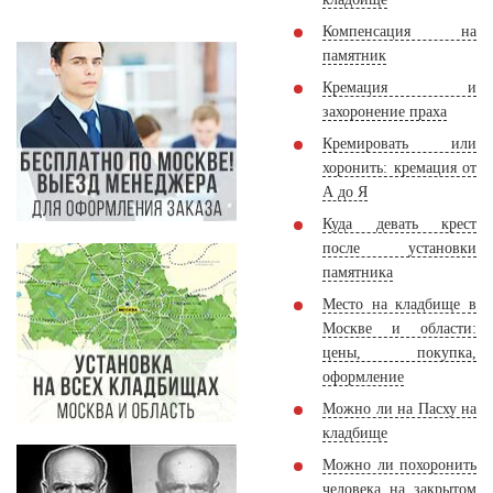
Компенсация на
памятник
Кремация и
захоронение праха
Кремировать или
хоронить: кремация от
А до Я
Куда девать крест
после установки
памятника
Место на кладбище в
Москве и области:
цены, покупка,
оформление
Можно ли на Пасху на
кладбище
Можно ли похоронить
человека на закрытом