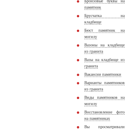
Бронзовые буквы на
памятник
Брусчатка на
кладбище
Бюст памятник на
могилу
Вазоны на кладбище
из гранита
Вазы на кладбище из
гранита
Вакансии памятники
Варианты памятников
из гранита
Виды памятников на
могилу
Восстановление фото
на памятниках
Вы просматривали