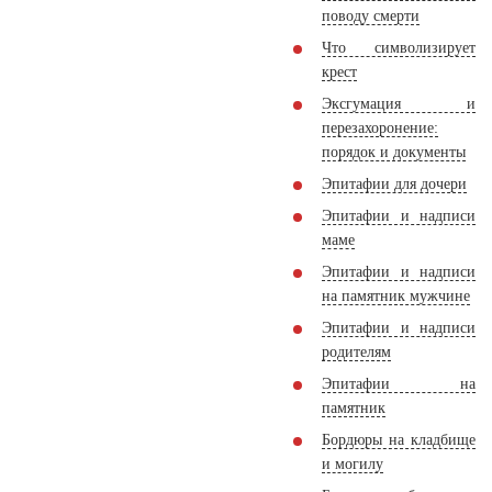
поводу смерти
Что символизирует
крест
Эксгумация и
перезахоронение:
порядок и документы
Эпитафии для дочери
Эпитафии и надписи
маме
Эпитафии и надписи
на памятник мужчине
Эпитафии и надписи
родителям
Эпитафии на
памятник
Бордюры на кладбище
и могилу