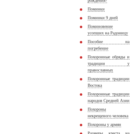
рождения?
Поминки
Поминки 9 дней
Поминовение
усопших на Радоницу
Пособие на
погребение
Похоронные обряды и
традиции у
православных
Похоронные традиции
Востока
Похоронные традиции
народов Средней Азии
Похороны
некрещеного человека
Похороны у армян
Размеры креста на