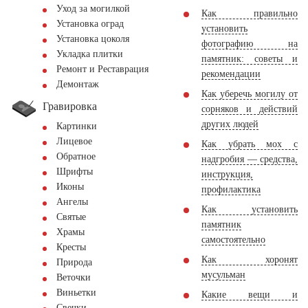
Уход за могилкой
Как правильно
Установка оград
установить
Установка цоколя
фотографию на
Укладка плитки
памятник: советы и
Ремонт и Реставрация
рекомендации
Демонтаж
Как уберечь могилу от
Гравировка
сорняков и действий
других людей
Картинки
Лицевое
Как убрать мох с
Обратное
надгробия — средства,
Шрифты
инструкция,
Иконы
профилактика
Ангелы
Как установить
Святые
памятник
Храмы
самостоятельно
Кресты
Как хоронят
Природа
мусульман
Веточки
Виньетки
Какие вещи и
Свечки