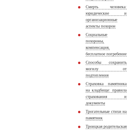
Смерть человека:
юридические и
организационные
аспекты похорон
Социальные
похороны,
компенсация,
бесплатное погребение
Способы сохранить
могилу от
подтопления
Страховка памятника
на кладбище: правила
страхования и
документы
Трогательные стихи на
памятник
Троицкая родительская