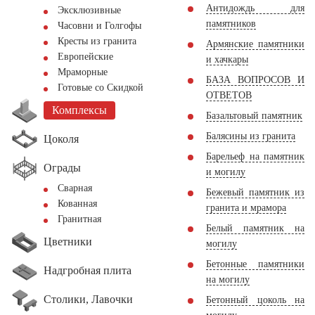
Антидождь для
Эксклюзивные
памятников
Часовни и Голгофы
Кресты из гранита
Армянские памятники
Европейские
и хачкары
Мраморные
БАЗА ВОПРОСОВ И
Готовые со Скидкой
ОТВЕТОВ
Комплексы
Базальтовый памятник
Балясины из гранита
Цоколя
Барельеф на памятник
Ограды
и могилу
Сварная
Бежевый памятник из
Кованная
гранита и мрамора
Гранитная
Белый памятник на
Цветники
могилу
Бетонные памятники
Надгробная плита
на могилу
Столики, Лавочки
Бетонный цоколь на