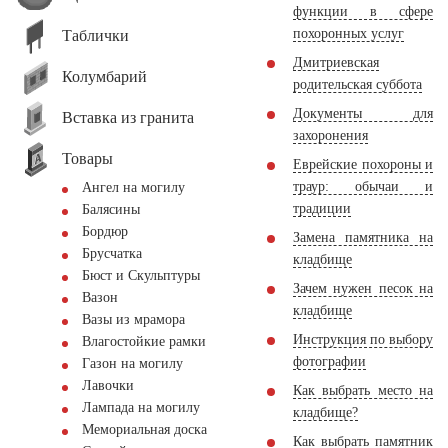
функции в сфере
похоронных услуг
Таблички
Дмитриевская
Колумбарий
родительская суббота
Документы для
Вставка из гранита
захоронения
Товары
Еврейские похороны и
траур: обычаи и
Ангел на могилу
традиции
Балясины
Бордюр
Замена памятника на
Брусчатка
кладбище
Бюст и Скульптуры
Зачем нужен песок на
Вазон
кладбище
Вазы из мрамора
Инструкция по выбору
Влагостойкие рамки
фотографии
Газон на могилу
Лавочки
Как выбрать место на
Лампада на могилу
кладбище?
Мемориальная доска
Как выбрать памятник