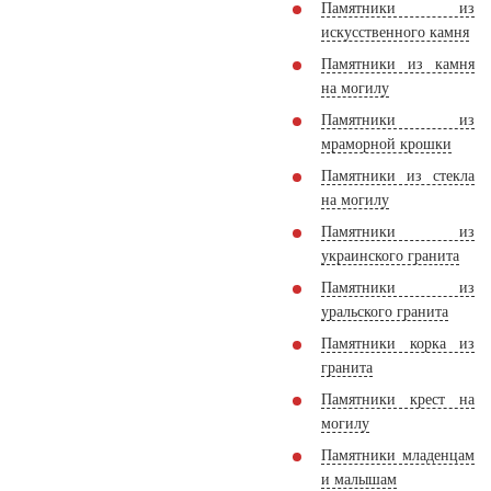
Памятники из
искусственного камня
Памятники из камня
на могилу
Памятники из
мраморной крошки
Памятники из стекла
на могилу
Памятники из
украинского гранита
Памятники из
уральского гранита
Памятники корка из
гранита
Памятники крест на
могилу
Памятники младенцам
и малышам