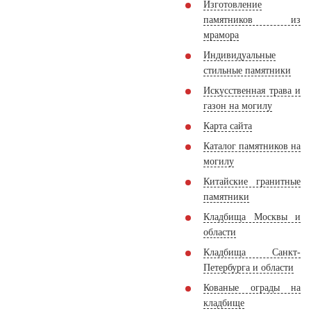
Изготовление
памятников из
мрамора
Индивидуальные
стильные памятники
Искусственная трава и
газон на могилу
Карта сайта
Каталог памятников на
могилу
Китайские гранитные
памятники
Кладбища Москвы и
области
Кладбища Санкт-
Петербурга и области
Кованые ограды на
кладбище