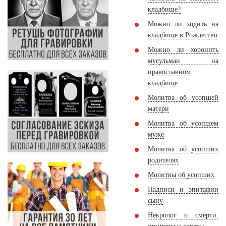
кладбище?
Можно ли ходить на
кладбище в Рождество
Можно ли хоронить
мусульман на
православном
кладбище
Молитва об усопшей
матери
Молитва об усопшем
муже
Молитва об усопших
родителях
Молитвы об усопших
Надписи и эпитафии
сыну
Некролог о смерти: