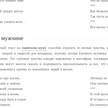
 кто помнит имя!
Что не была
***
й увидел ангела.
Как безжало
Так пусть ж
ько учимся жить…
***
Вся жизнь 
 мужчине
ткий текст на
памятнике мужу
способен отразить те теплые чувства,
опорой и защитой для женщины, поэтому потеря близкого человека,
ания. Эти глубокие чувства находят выражение в эпитафиях, посвяще
ни могут многое сказать и подчеркнуть признательность за все, что
 уважения к одному из важнейших людей в жизни.
ыл при жизни,
Лётчики не
ужбу и любовь
Они улетаю
твоей упокоение
***
вновь и вновь…
В этой жизн
рдцу быть в покое.
И оставил с
 земное.
Но покинул