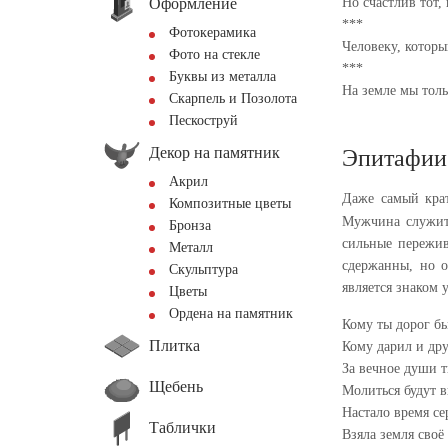
Оформление
Но счастлив тот,
***
Фотокерамика
Человеку, которы
Фото на стекле
***
Буквы из металла
На земле мы тол
Скарпель и Позолота
Пескоструй
Декор на памятник
Эпитафии
Акрил
Даже самый кра
Композитные цветы
Мужчина служит 
Бронза
сильные пережив
Металл
сдержанны, но о
Скульптура
является знаком
Цветы
Ордена на памятник
Кому ты дорог б
Плитка
Кому дарил и др
За вечное души 
Щебень
Молиться будут 
Настало время се
Таблички
Взяла земля своё