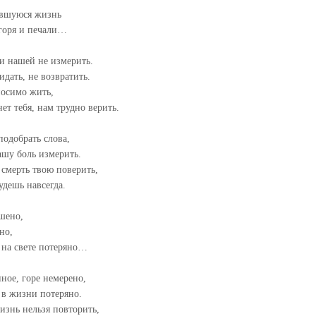
авшуюся жизнь
 горя и печали…
и нашей не измерить.
идать, не возвратить.
носимо жить,
нет тебя, нам трудно верить.
подобрать слова,
ашу боль измерить.
смерть твою поверить,
удешь навсегда.
шено,
но,
 на свете потеряно…
ное, горе немерено,
 в жизни потеряно.
изнь нельзя повторить,