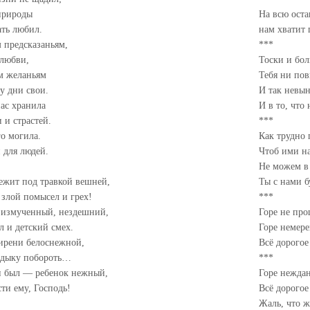
природы
На всю ост
ать любил.
нам хватит
 предсказаньям,
***
 любви,
Тоски и бол
м желаньям
Тебя ни пов
у дни свои.
И так невы
ас хранила
И в то, что 
 и страстей.
***
го могила.
Как трудно 
 для людей.
Чтоб ими н
Не можем в 
лежит под травкой вешней,
Ты с нами б
 злой помысел и грех!
***
 измученный, нездешний,
Горе не про
 и детский смех.
Горе немере
сирени белоснежной,
Всё дорогое
адыку побороть…
***
он был — ребенок нежный,
Горе неждан
ти ему, Господь!
Всё дорогое
Жаль, что ж