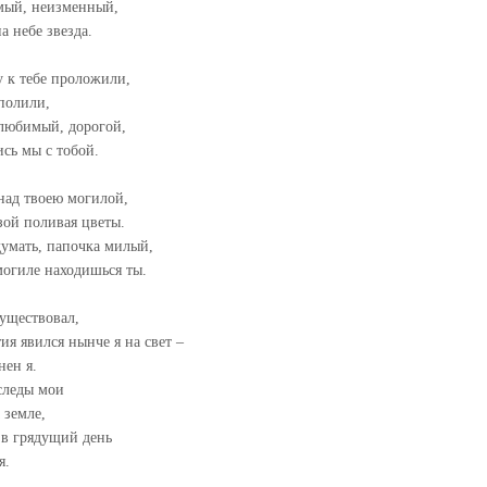
ый, неизменный,
а небе звезда.
 к тебе проложили,
полили,
 любимый, дорогой,
ись мы с тобой.
над твоею могилой,
зой поливая цветы.
думать, папочка милый,
могиле находишься ты.
существовал,
ия явился нынче я на свет –
нен я.
следы мои
 земле,
 в грядущий день
я.