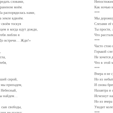
редать словами,
Непостижим
 раненом моём.
Как ночью н
ба распорядилась нами,
***
на земле вдвоём.
Мы дорожку
 своём тоскуя
Слезами её 
цем и когда идут дожди,
Ты прости,
тебя люблю я
Что расстал
«До встречи… Жди!»
***
Часто стою 
,
Горькой сле
гла,
Не хочется 
тебя,
Что в этой 
***
Вчера я не 
ашей сирой,
Но из небыт
 мы припадем,
И снова бре
 Небесный,
Назавтра и 
мы найдем…
Исчезнут на
Но из вчера
 сын свободы,
Уходит коле
изни не щадил;
***