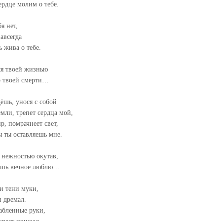
ердце молим о тебе.
я нет,
авсегда
ь жива о тебе.
я твоей жизнью
о твоей смерти…
ёшь, унося с собой
емли, трепет сердца мой,
р, помрачнеет свет,
ы ты оставляешь мне.
 нежностью окутав,
ёшь вечное люблю…
и тени муки,
н дремал.
абленные руки,