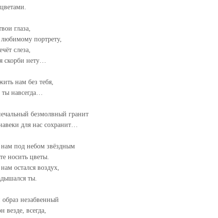
 цветами.
вои глаза,
 любимому портрету,
ечёт слеза,
ая скорби нету…
жить нам без тебя,
с ты навсегда…
 печальный безмолвный гранит
навеки для нас сохранит…
 нам под небом звёздным
те носить цветы.
 нам остался воздух,
адышался ты.
 образ незабвенный
н везде, всегда,