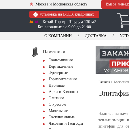
Москва и Московская область
Вызов менед
Установка на ВСЕХ кладбищах
Китай-Город - Шоурум 130 м2
Без выходных : с 9:00 до 21:00
О КОМПАНИИ
ДОСТАВКА
УСТ
Памятники
Экономичные
Вертикальные
Фрезерные
Горизонтальные
Главная
>
Блог сайт
Двойные
Эпитафии
Арки и Колонны
Элитные
С крестом
Маленькие
Надпись на памя
Эксклюзивные
теплые эмоции и
Часовни и Голгофы
эпитафии для о