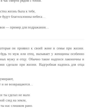
 в час смерти рядом с тобой.
стна жизнь была к тебе,
е будут благосклонны небеса…
твоя — пример для подражания…
 которые он проявил к своей жене и семье при жизни.
 будь то муж или отец, вызывает у женщины особенно
нных мужу и отцу. Обычно такие надписи лаконичны и
 они сделали при жизни. Надгробная надпись для отца
 умирают,
т и не возвращаются…
и ты сделал не мало
вой след на земле,
 ты нас слишком рано.