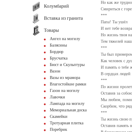
Но как же трудно
Колумбарий
Смириться с горе
***
Вставка из гранита
Папа! Ты ушёл
И нет тебе возвра
Товары
Но жизнь твоя н
Ангел на могилу
Тем тяжелей наша
Балясины
***
Бордюр
Ты был примером
Брусчатка
Как человек с д
Бюст и Скульптуры
И память о тебе 
Вазон
В сердцах людей 
Вазы из мрамора
***
Влагостойкие рамки
По жизни пролете
Газон на могилу
Оставив за собою
Лавочки
Мы любим, помни
Лампада на могилу
Скорбим, что ряд
Мемориальная доска
***
Скамейки
Ты жизнь свою п
Тротуарная плитка
Оставив память н
Поребрик