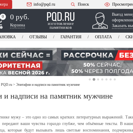
жера
info@pqd.ru
Поиск
Просмотре
Выезд мене
0 руб.
0
0
оформления
изготовление
Корзина
Заказать вы
памятников
АНОВКА
ОТЗЫВЫ
ГАРАНТИЯ
ОПЛАТА
СК
а PQD.ru
>
Эпитафии и надписи на памятник мужчине
 и надписи на памятник мужчине
тнике мужу – это одно из самых кратких литературных выражений. Таки
 передают ваши чувства гораздо глубже, чем объёмные тексты. В наше
тца, которые будут вызывать лишь светлые воспоминания, подчеркив