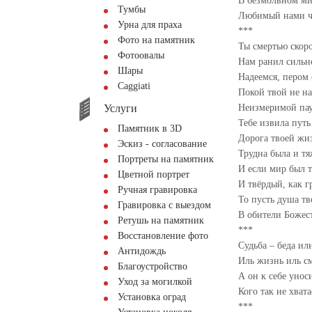
В безмолвном ми
Тумбы
Любимый нами ч
Урна для праха
***
Фото на памятник
Ты смертью скор
Фотоовалы
Нам ранил сильн
Шары
Надеемся, пером
Сaggiati
Покой твой не 
Услуги
Неизмеримой па
Тебе извила путь
Памятник в 3D
Дорога твоей жи
Эскиз - согласование
Трудна была и тя
Портреты на памятник
И если мир был т
Цветной портрет
И твёрдый, как г
Ручная гравировка
То пусть душа тв
Гравировка с выездом
В обители Божес
Ретушь на памятник
***
Восстановление фото
Судьба – беда ил
Антидождь
Иль жизнь иль см
Благоустройство
А он к себе унос
Уход за могилкой
Кого так не хвата
Установка оград
***