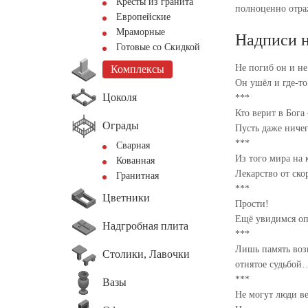
Кресты из гранита
полноценно отра
Европейские
Мраморные
Надписи 
Готовые со Скидкой
Не погиб он и не
Комплексы
Он ушёл и где-т
Цоколя
***
Кто верит в Бога 
Ограды
Пусть даже ниче
***
Сварная
Из того мира на
Кованная
Лекарство от ск
Гранитная
***
Цветники
Прости!
Ещё увидимся оп
Надгробная плита
***
Лишь память воз
Столики, Лавочки
отнятое судьбой
***
Вазы
Не могут люди в