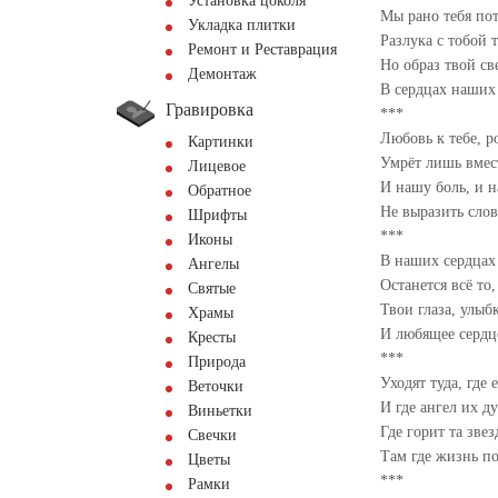
Установка цоколя
Мы рано тебя пот
Укладка плитки
Разлука с тобой 
Ремонт и Реставрация
Но образ твой с
Демонтаж
В сердцах наших 
Гравировка
***
Любовь к тебе, р
Картинки
Умрёт лишь вмес
Лицевое
И нашу боль, и н
Обратное
Не выразить сло
Шрифты
***
Иконы
В наших сердцах
Ангелы
Останется всё то,
Святые
Твои глаза, улыбк
Храмы
И любящее сердц
Кресты
***
Природа
Уходят туда, где 
Веточки
И где ангел их д
Виньетки
Где горит та звез
Свечки
Там где жизнь п
Цветы
***
Рамки