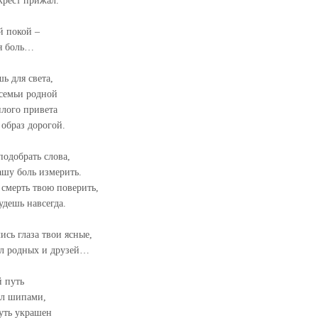
крест прижал.
й покой –
я боль…
ь для света,
 семьи родной
плого привета
образ дорогой.
подобрать слова,
ашу боль измерить.
смерть твою поверить,
удешь навсегда.
ись глаза твои ясные,
ил родных и друзей…
й путь
ыл шипами,
уть украшен