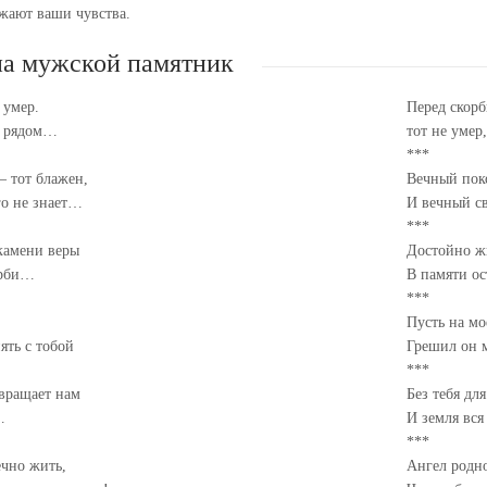
жают ваши чувства.
на мужской памятник
 умер.
Перед скорб
о рядом…
тот не умер
***
– тот блажен,
Вечный пок
го не знает…
И вечный с
***
 камени веры
Достойно жи
орби…
В памяти ос
***
Пусть на мо
ять с тобой
Грешил он м
***
вращает нам
Без тебя дл
…
И земля вс
***
ечно жить,
Ангел родно