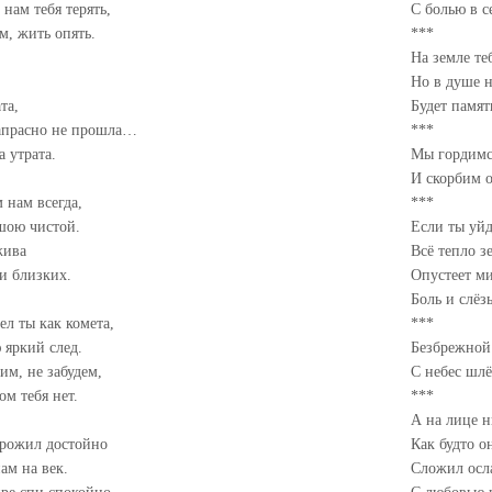
 нам тебя терять,
С болью в с
м, жить опять.
***
На земле теб
Но в душе н
та,
Будет памят
апрасно не прошла…
***
 утрата.
Мы гордимс
И скорбим 
 нам всегда,
***
ушою чистой.
Если ты уйд
жива
Всё тепло з
и близких.
Опустеет ми
Боль и слёз
л ты как комета,
***
 яркий след.
Безбрежной
м, не забудем,
С небес шл
ом тебя нет.
***
А на лице н
рожил достойно
Как будто о
ам на век.
Сложил осл