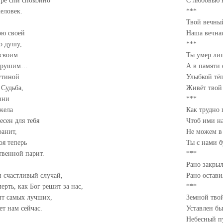
ре спи спокойно
С любовью 
еловек.
***
Твой вечны
ою своей
Наша вечна
о душу,
***
 своим
Ты умер лиш
нарушим…
А в памяти
утиной
Улыбкой тё
 Судьба,
Живёт твой 
зни
***
жела
Как трудно 
есен для тебя
Чтоб ими н
ранит,
Не можем в 
оя теперь
Ты с нами б
твенной парит.
***
Рано закрыл
и счастливый случай,
Рано остав
ерть, как Бог решит за нас,
***
ит самых лучших,
Земной тво
ет нам сейчас.
Уставлен б
Небесный п