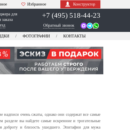
нное
Избранное
Конструктор
+7 (495) 518-44-23
джера для
 заказа
езд
Обратный звонок
ИДКИ
ФОТОГРАФИИ
КОНТАКТЫ
е надписи очень сжаты, однако они содержат все самые
м разделе вы найдете самые искренние и трогательные
ая доброту и близость ушедшего. Эпитафии для мужа