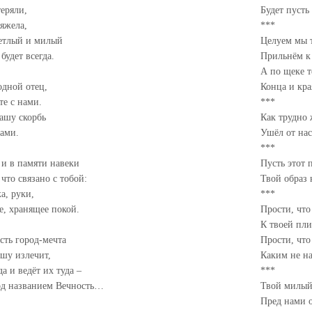
еряли,
Будет пусть
тяжела,
***
ветлый и милый
Целуем мы т
будет всегда.
Прильнём к
А по щеке т
одной отец,
Конца и кр
те с нами.
***
ашу скорбь
Как трудно 
вами.
Ушёл от на
***
 и в памяти навеки
Пусть этот
 что связано с тобой:
Твой образ 
а, руки,
***
е, хранящее покой.
Прости, что
К твоей пли
есть город-мечта
Прости, что
ушу излечит,
Каким не н
да и ведёт их туда –
***
од названием Вечность…
Твой милый
Пред нами о