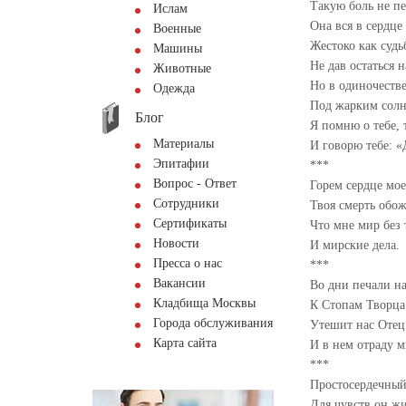
Такую боль не пе
Ислам
Она вся в сердце
Военные
Жестоко как судь
Машины
Не дав остаться 
Животные
Но в одиночестве
Одежда
Под жарким солн
Блог
Я помню о тебе, 
Материалы
И говорю тебе: 
Эпитафии
***
Вопрос - Ответ
Горем сердце мое
Сотрудники
Твоя смерть обож
Сертификаты
Что мне мир без 
Новости
И мирские дела.
Пресса о нас
***
Вакансии
Во дни печали н
Кладбища Москвы
К Стопам Творца
Города обслуживания
Утешит нас Отец
Карта сайта
И в нем отраду 
***
Простосердечный
Для чувств он ж