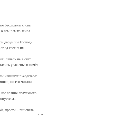
ью бессильны слова,
, о ком память жива.
ой даруй им Господи,
вет да светит им…
л, печаль не в счёт,
тались уваженье и почёт.
ём напишут пьедестале:
ного, но его читали.
я нас солнце потускнело
я опустела…
й, прости – виновата,