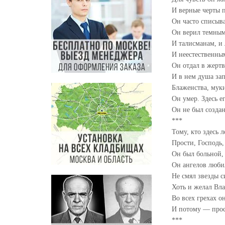
И верные черты 
Он часто списыв
Он верил темным
И талисманам, и
И неестественны
Он отдал в жертв
И в нем душа зап
Блаженства, муки
Он умер. Здесь е
Он не был создан
***
Тому, кто здесь 
Прости, Господь,
Он был больной,
Он ангелов любил
Не смял звезды 
Хоть и желал Вл
Во всех грехах 
И потому — прос
***