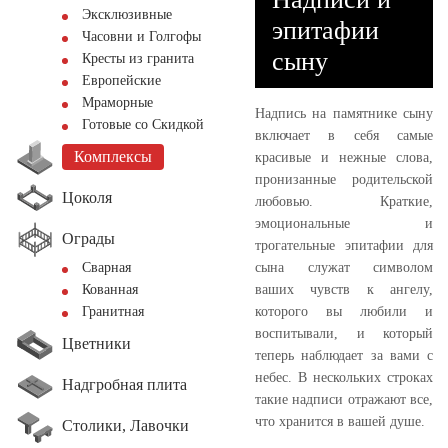
Эксклюзивные
эпитафии
Часовни и Голгофы
сыну
Кресты из гранита
Европейские
Мраморные
Надпись на памятнике сыну
Готовые со Скидкой
включает в себя самые
Комплексы
красивые и нежные слова,
пронизанные родительской
Цоколя
любовью. Краткие,
эмоциональные и
Ограды
трогательные эпитафии для
сына служат символом
Сварная
ваших чувств к ангелу,
Кованная
которого вы любили и
Гранитная
воспитывали, и который
Цветники
теперь наблюдает за вами с
небес. В нескольких строках
Надгробная плита
такие надписи отражают все,
что хранится в вашей душе.
Столики, Лавочки