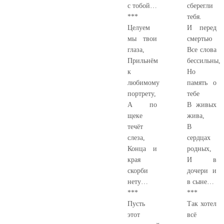
с тобой…
сберегли
***
тебя.
Целуем
И перед
мы твои
смертью
глаза,
Все слова
Прильнём
бессильны,
к
Но
любимому
память о
портрету,
тебе
А по
В живых
щеке
жива,
течёт
В
слеза,
сердцах
Конца и
родных,
края
И в
скорби
дочери и
нету…
в сыне…
***
***
Пусть
Так хотел
этот
всё