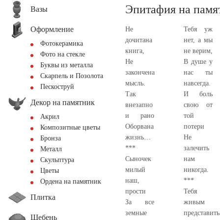
Эпитафия на памя
Вазы
Оформление
Не
Тебя уж
дочитана
нет, а мы
Фотокерамика
книга,
не верим,
Фото на стекле
Не
В душе у
Буквы из металла
закончена
нас ты
Скарпель и Позолота
мысль.
навсегда.
Пескоструй
Так
И боль
Декор на памятник
внезапно
свою от
и рано
той
Акрил
Оборвана
потери
Композитные цветы
жизнь…
Не
Бронза
***
залечить
Металл
Сыночек
нам
Скульптура
милый
никогда.
Цветы
наш,
***
Ордена на памятник
прости
Тебя
Плитка
За все
живым
земные
представить
Щебень