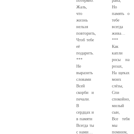
потеряно.
рана,
Жаль,
Но
что
память о
жизнь
тебе
нельзя
всегда
повторить,
жива…
Чтоб тебе
***
её
Как
подарить.
капли
***
росы на
Не
розах,
выразить
На щеках
словами
моих
Всей
слёзы,
скорби и
Спи
печали.
спокойно,
В
милый
сердцах и
сын,
в памяти
Все тебя
Всегда ты
мы
с нами…
помним,