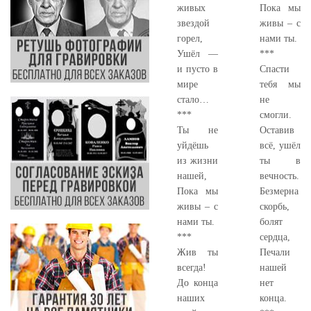
живых
Пока мы
звездой
живы – с
горел,
нами ты.
Ушёл —
***
и пусто в
Спасти
мире
тебя мы
стало…
не
***
смогли.
Ты не
Оставив
уйдёшь
всё, ушёл
из жизни
ты в
нашей,
вечность.
Пока мы
Безмерна
живы – с
скорбь,
нами ты.
болят
***
сердца,
Жив ты
Печали
всегда!
нашей
До конца
нет
наших
конца.