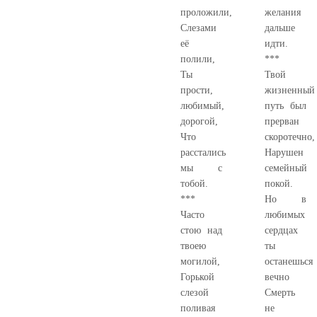
проложили,
желания
Слезами
дальше
её
идти.
полили,
***
Ты
Твой
прости,
жизненный
любимый,
путь был
дорогой,
прерван
Что
скоротечно,
расстались
Нарушен
мы с
семейный
тобой.
покой.
***
Но в
Часто
любимых
стою над
сердцах
твоею
ты
могилой,
останешься
Горькой
вечно
слезой
Смерть
поливая
не