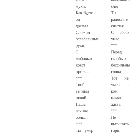
муки,
слёз.
Как-будто
Ты
он
радость и
дремал.
счастье
Сложил
С сбою
ослабленные
унёс.
руки,
***
С
Перед
любовью
скорбью
крест
бессильны
прижал.
слова,
***
Тот не
Твой
умер, о
вечный
ком
покой –
память
Наша
жива.
вечная
***
боль…
Не
***
высказать
Ты умер
горя,