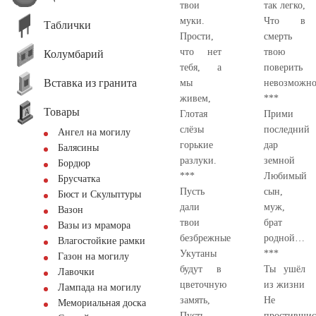
твои
так легко,
муки.
Что в
Таблички
Прости,
смерть
что нет
твою
Колумбарий
тебя, а
поверить
Вставка из гранита
мы
невозможн
живем,
***
Товары
Глотая
Прими
слёзы
последний
Ангел на могилу
горькие
дар
Балясины
разлуки.
земной
Бордюр
***
Любимый
Брусчатка
Пусть
сын,
Бюст и Скульптуры
дали
муж,
Вазон
твои
брат
Вазы из мрамора
безбрежные
родной…
Влагостойкие рамки
Укутаны
***
Газон на могилу
будут в
Ты ушёл
Лавочки
цветочную
из жизни
Лампада на могилу
замять,
Не
Мемориальная доска
Пусть
простившис