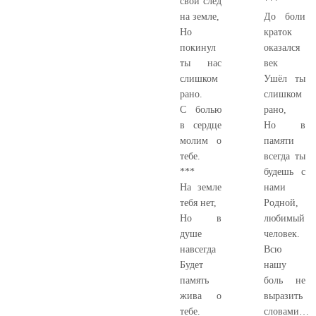
свой след
***
на земле,
До боли
Но
краток
покинул
оказался
ты нас
век
слишком
Ушёл ты
рано.
слишком
С болью
рано,
в сердце
Но в
молим о
памяти
тебе.
всегда ты
***
будешь с
На земле
нами
тебя нет,
Родной,
Но в
любимый
душе
человек.
навсегда
Всю
Будет
нашу
память
боль не
жива о
выразить
тебе.
словами…