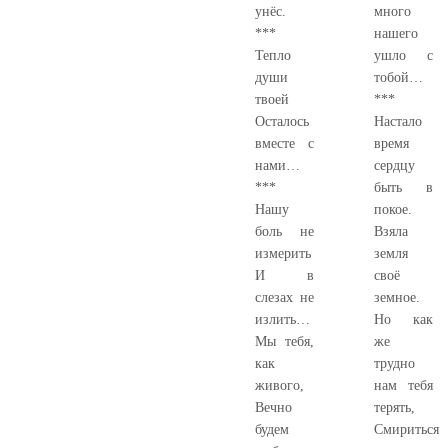
унёс.
много
***
нашего
Тепло
ушло с
души
тобой…
твоей
***
Осталось
Настало
вместе с
время
нами…
сердцу
***
быть в
Нашу
покое.
боль не
Взяла
измерить
земля
И в
своё
слезах не
земное.
излить…
Но как
Мы тебя,
же
как
трудно
живого,
нам тебя
Вечно
терять,
будем
Смириться