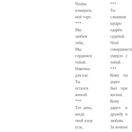
Чтобы
***
измерить
Ты
моё горе.
слишком
***
щедро
Мы
одарён
любим
судьбой,
тебя,
Чтоб
Мы
совершенст
гордимся
умерло с
тобой.
тобой…
Навечно
***
для нас
Кому ты
Ты
дорог
остался
был при
живой.
жизни,
***
Кому
Тот день,
дарил и
когда
дружбу и
твой взор
любовь
угас,
За вечное