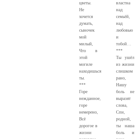
цветы.
властна
Не
над
хочется
семьёй,
думать,
над
сыночек
любовью
мой
и
милый,
тобой…
Что в
***
этой
Ты ушёл
могиле
из жизни
находишься
слишком
ты.
рано,
***
Нашу
Горе
боль не
нежданное,
выразят
горе
слова,
немерено,
Спи,
Всё
родной,
дорогое в
ты наша
жизни
боль и