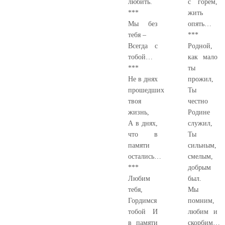
любить.
с горем,
***
жить
Мы без
опять…
тебя –
***
Всегда с
Родной,
тобой…
как мало
***
ты
Не в днях
прожил,
прошедших
Ты
твоя
честно
жизнь,
Родине
А в днях,
служил,
что в
Ты
памяти
сильным,
остались…
смелым,
***
добрым
Любим
был.
тебя,
Мы
Гордимся
помним,
тобой И
любим и
в памяти
скорбим…