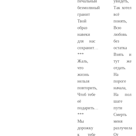
печальный
увидеть,
безмолвный
Так хотел
гранит
всё
Твой
понять,
образ
Всю
навеки
любовь
для нас
без
сохранит…
остатка
***
Взять и
Жаль,
тут же
что
отдать.
жизнь
На
нельзя
пороге
повторить,
начала,
Чтоб тебе
На пол
её
шаге
подарить…
пути
***
Смерть
Мы
меня
дорожку
разлучила
к тебе
От