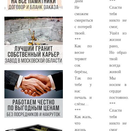
дней
***
Не
Спасти
сможем
тебя
смириться
никто не
с потерей
смог,
твоей.
Ушёл из
***
жизни
Как по
рано,
весне
Но образ
теряют
твой
сок
всегда
берёзы,
живой
Так по
Мы
тебе у
носим в
нас
сердце
печаль и
постоянно.
слёзы…
***
***
Спасти
Как жаль,
тебя
что
никто не
жизнь
смог