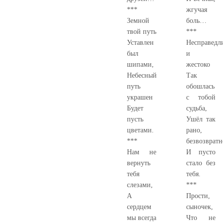
***
жгучая
Земной
боль…
твой путь
***
Уставлен
Несправедл
был
и
шипами,
жестоко
Небесный
Так
путь
обошлась
украшен
с тобой
Будет
судьба,
пусть
Ушёл так
цветами.
рано,
***
безвозвратн
Нам не
И пусто
вернуть
стало без
тебя
тебя.
слезами,
***
А
Прости,
сердцем
сыночек,
мы всегда
Что не