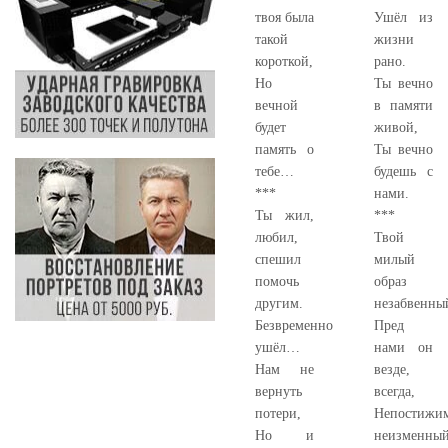
твоя была
Ушёл из
такой
жизни
короткой,
рано.
Но
Ты вечно
вечной
в памяти
будет
живой,
память о
Ты вечно
тебе…
будешь с
***
нами.
Ты жил,
***
любил,
Твой
спешил
милый
помочь
образ
другим.
незабвенны
Безвременно
Пред
ушёл…
нами он
Нам не
везде,
вернуть
всегда,
потери,
Непостижи
Но и
неизменный