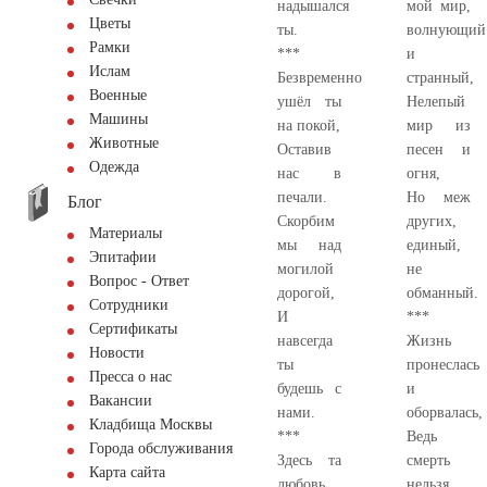
надышался
мой мир,
Цветы
ты.
волнующий
Рамки
***
и
Ислам
Безвременно
странный,
Военные
ушёл ты
Нелепый
Машины
на покой,
мир из
Животные
Оставив
песен и
Одежда
нас в
огня,
печали.
Но меж
Блог
Скорбим
других,
Материалы
мы над
единый,
Эпитафии
могилой
не
Вопрос - Ответ
дорогой,
обманный.
Сотрудники
И
***
Сертификаты
навсегда
Жизнь
Новости
ты
пронеслась
Пресса о нас
будешь с
и
Вакансии
нами.
оборвалась,
Кладбища Москвы
***
Ведь
Города обслуживания
Здесь та
смерть
Карта сайта
любовь,
нельзя