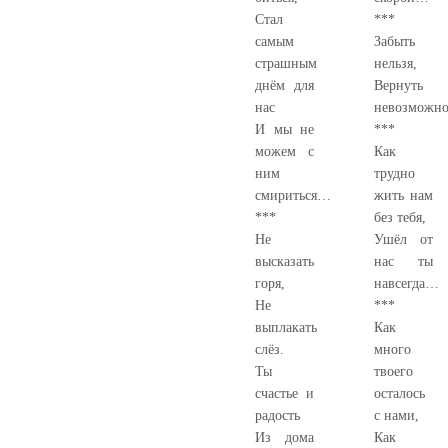
Стал
***
самым
Забыть
страшным
нельзя,
днём для
Вернуть
нас
невозможн
И мы не
***
можем с
Как
ним
трудно
смириться…
жить нам
***
без тебя,
Не
Ушёл от
высказать
нас ты
горя,
навсегда…
Не
***
выплакать
Как
слёз.
много
Ты
твоего
счастье и
осталось
радость
с нами,
Из дома
Как