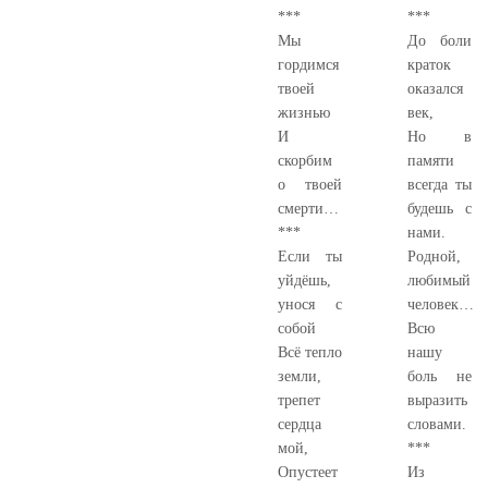
***
***
Мы
До боли
гордимся
краток
твоей
оказался
жизнью
век,
И
Но в
скорбим
памяти
о твоей
всегда ты
смерти…
будешь с
***
нами.
Если ты
Родной,
уйдёшь,
любимый
унося с
человек…
собой
Всю
Всё тепло
нашу
земли,
боль не
трепет
выразить
сердца
словами.
мой,
***
Опустеет
Из