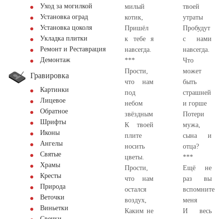
Уход за могилкой
милый
твоей
Установка оград
котик,
утраты
Установка цоколя
Пришёл
Пробудут
Укладка плитки
к тебе я
с нами
Ремонт и Реставрация
навсегда.
навсегда.
Демонтаж
***
Что
Прости,
может
Гравировка
что нам
быть
Картинки
под
страшней
Лицевое
небом
и горше
Обратное
звёздным
Потери
Шрифты
К твоей
мужа,
Иконы
плите
сына и
Ангелы
носить
отца?
Святые
цветы.
***
Храмы
Прости,
Ещё не
Кресты
что нам
раз вы
Природа
остался
вспомните
Веточки
воздух,
меня
Виньетки
Каким не
И весь
Свечки