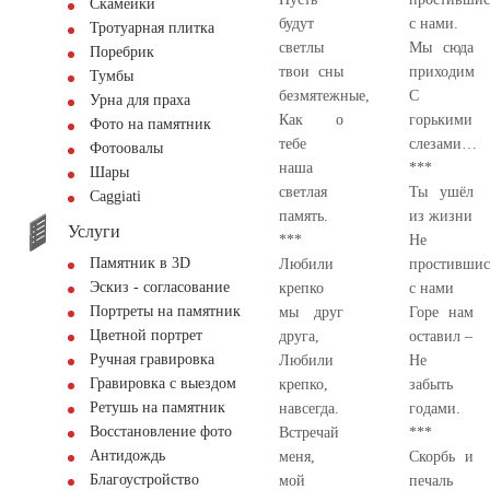
Скамейки
будут
с нами.
Тротуарная плитка
светлы
Мы сюда
Поребрик
твои сны
приходим
Тумбы
безмятежные,
С
Урна для праха
Как о
горькими
Фото на памятник
тебе
слезами…
Фотоовалы
наша
***
Шары
светлая
Ты ушёл
Сaggiati
память.
из жизни
Услуги
***
Не
Памятник в 3D
Любили
простившис
Эскиз - согласование
крепко
с нами
Портреты на памятник
мы друг
Горе нам
Цветной портрет
друга,
оставил –
Ручная гравировка
Любили
Не
Гравировка с выездом
крепко,
забыть
Ретушь на памятник
навсегда.
годами.
Восстановление фото
Встречай
***
Антидождь
меня,
Скорбь и
Благоустройство
мой
печаль