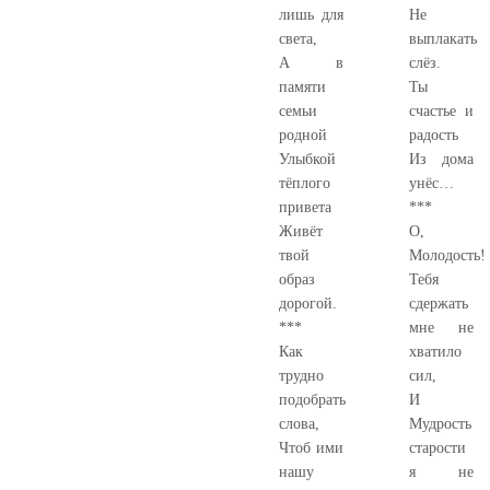
лишь для
Не
света,
выплакать
А в
слёз.
памяти
Ты
семьи
счастье и
родной
радость
Улыбкой
Из дома
тёплого
унёс…
привета
***
Живёт
О,
твой
Молодость!
образ
Тебя
дорогой.
сдержать
***
мне не
Как
хватило
трудно
сил,
подобрать
И
слова,
Мудрость
Чтоб ими
старости
нашу
я не