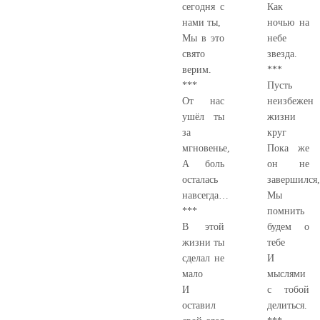
сегодня с
Как
нами ты,
ночью на
Мы в это
небе
свято
звезда.
верим.
***
***
Пусть
От нас
неизбежен
ушёл ты
жизни
за
круг
мгновенье,
Пока же
А боль
он не
осталась
завершился,
навсегда…
Мы
***
помнить
В этой
будем о
жизни ты
тебе
сделал не
И
мало
мыслями
И
с тобой
оставил
делиться.