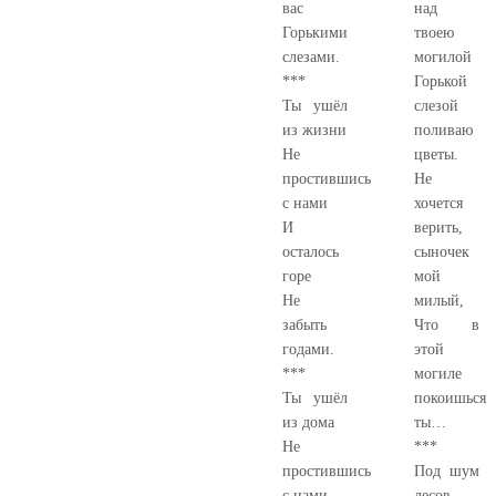
вас
над
Горькими
твоею
слезами.
могилой
***
Горькой
Ты ушёл
слезой
из жизни
поливаю
Не
цветы.
простившись
Не
с нами
хочется
И
верить,
осталось
сыночек
горе
мой
Не
милый,
забыть
Что в
годами.
этой
***
могиле
Ты ушёл
покоишься
из дома
ты…
Не
***
простившись
Под шум
с нами,
лесов