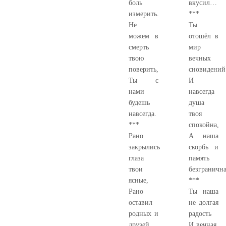
боль
вкусил…
измерить.
***
Не
Ты
можем в
отошёл в
смерть
мир
твою
вечных
поверить,
сновидений
Ты с
И
нами
навсегда
будешь
душа
навсегда.
твоя
***
спокойна,
Рано
А наша
закрылись
скорбь и
глаза
память
твои
безгранич
ясные,
***
Рано
Ты наша
оставил
не долгая
родных и
радость
друзей…
И вечная,