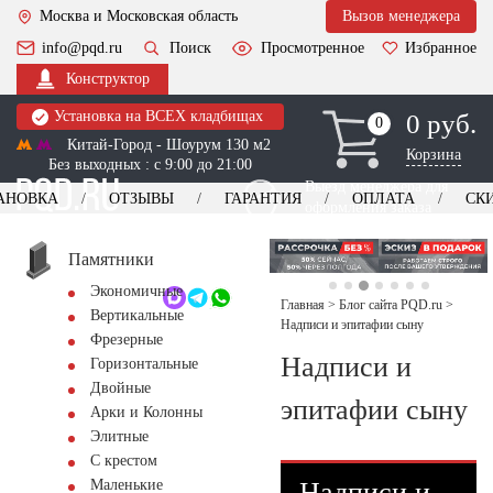
Москва и Московская область
Вызов менеджера
info@pqd.ru
Поиск
Просмотренное
Избранное
Конструктор
Установка на ВСЕХ кладбищах
0 руб.
0
0
Китай-Город - Шоурум 130 м2
Корзина
Без выходных : с 9:00 до 21:00
Выезд менеджера для
АНОВКА
ОТЗЫВЫ
ГАРАНТИЯ
ОПЛАТА
СК
оформления заказа
изготовление
Заказать выезд
памятников
+7 (495) 518-44-23
Памятники
Экономичные
Обратный звонок
Главная
>
Блог сайта PQD.ru
>
Вертикальные
Надписи и эпитафии сыну
Фрезерные
Надписи и
Горизонтальные
Двойные
эпитафии сыну
Арки и Колонны
Элитные
С крестом
Надписи и
Маленькие