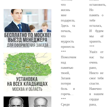
что
остановить,
жизнь
Но
мне
память о
подарила,
тебе
Здесь та
осталась,
печаль,
И будем
что
мы её
мудрость
хранить.
принесла.
***
***
Ушёл от
Помолчим
нас ты
над
очень
памятью
рано,
твоей,
Никто не
Затаив
смог тебя
потери
спасти.
боль и
Навечно
горечь…
в нашем
***
сердце
Среди
рана,