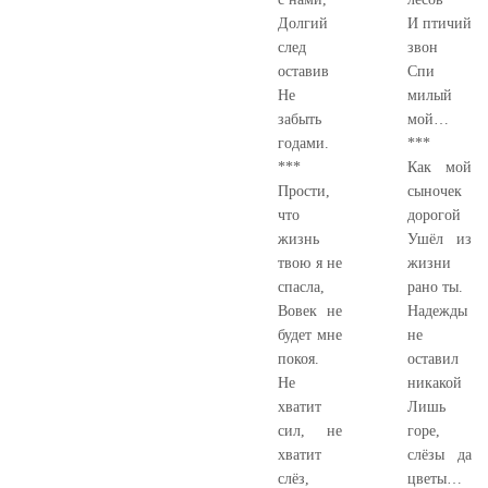
Долгий
И птичий
след
звон
оставив
Спи
Не
милый
забыть
мой…
годами.
***
***
Как мой
Прости,
сыночек
что
дорогой
жизнь
Ушёл из
твою я не
жизни
спасла,
рано ты.
Вовек не
Надежды
будет мне
не
покоя.
оставил
Не
никакой
хватит
Лишь
сил, не
горе,
хватит
слёзы да
слёз,
цветы…