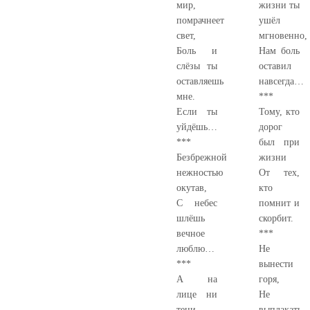
мир,
жизни ты
помрачнеет
ушёл
свет,
мгновенно,
Боль и
Нам боль
слёзы ты
оставил
оставляешь
навсегда…
мне.
***
Если ты
Тому, кто
уйдёшь…
дорог
***
был при
Безбрежной
жизни
нежностью
От тех,
окутав,
кто
С небес
помнит и
шлёшь
скорбит.
вечное
***
люблю…
Не
***
вынести
А на
горя,
лице ни
Не
тени
выплакать