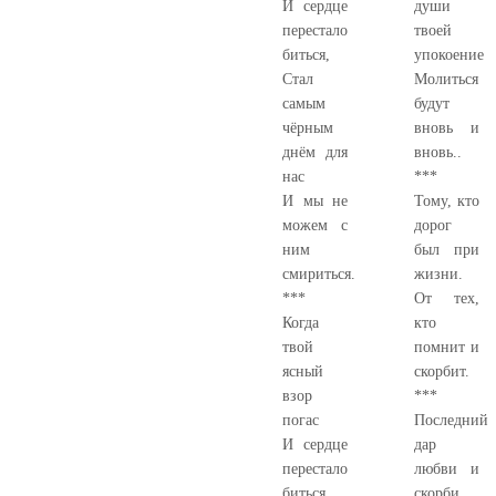
И сердце
души
перестало
твоей
биться,
упокоение
Стал
Молиться
самым
будут
чёрным
вновь и
днём для
вновь..
нас
***
И мы не
Тому, кто
можем с
дорог
ним
был при
смириться.
жизни.
***
От тех,
Когда
кто
твой
помнит и
ясный
скорбит.
взор
***
погас
Последний
И сердце
дар
перестало
любви и
биться,
скорби…