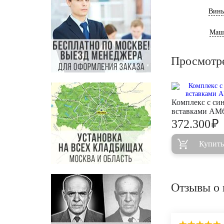
Винь
Маш
Просмотр
Комплекс с си
вставками AM
₽
372.300
Купить
Отзывы о 