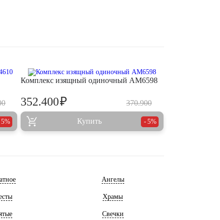
Комплекс изящный одиночный AM6598
₽
352.400
00
370.900
Купить
5%
5%
атное
Ангелы
есты
Храмы
ятые
Свечки