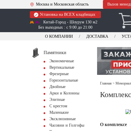
Москва и Московская область
Вызов менед
Установка на ВСЕХ кладбищах
Китай-Город - Шоурум 130 м2
Без выходных : с 9:00 до 21:00
О КОМПАНИИ
ДОСТАВКА
УСТ
Памятники
Экономичные
Вертикальные
Фрезерные
Горизонтальные
Главная
>
Мемориал
Двойные
Комплекс
Арки и Колонны
Элитные
С крестом
Маленькие
Эксклюзивные
О комплексе
Часовни и Голгофы