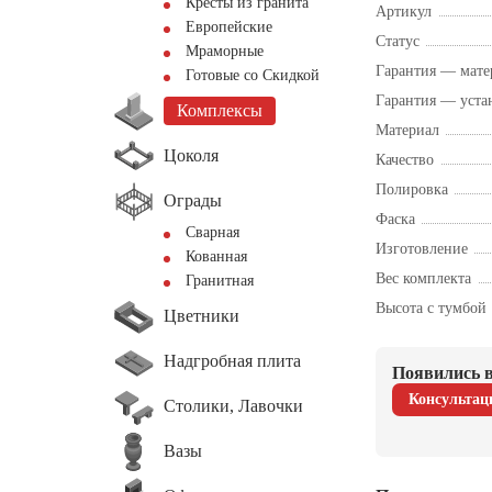
Кресты из гранита
Артикул
Европейские
Статус
Мраморные
Гарантия — мате
Готовые со Скидкой
Гарантия — уста
Комплексы
Материал
Цоколя
Качество
Полировка
Ограды
Фаска
Сварная
Изготовление
Кованная
Вес комплекта
Гранитная
Высота с тумбой
Цветники
Надгробная плита
Появились в
Консультац
Столики, Лавочки
Вазы