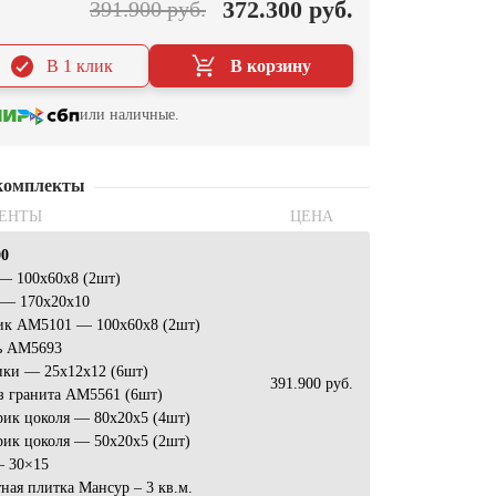
372.300 руб.
391.900 руб.
В 1 клик
В корзину
или наличные.
комплекты
ЕНТЫ
ЦЕНА
00
— 100x60x8 (2шт)
 — 170x20x10
ик АМ5101 — 100x60x8 (2шт)
ь AM5693
ики — 25x12x12 (6шт)
391.900 руб.
з гранита AM5561 (6шт)
рик цоколя — 80x20x5 (4шт)
рик цоколя — 50x20x5 (2шт)
— 30×15
ная плитка Мансур – 3 кв.м.