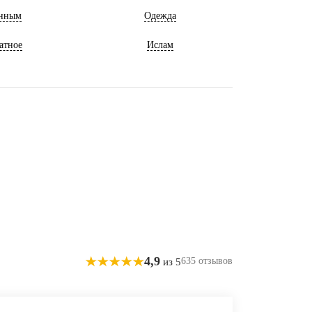
нным
Одежда
атное
Ислам
4,9
635 отзывов
из 5