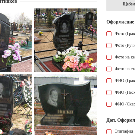
ятников
Щебен
Оформление
Фото (Гра
Фото (Руч
Фото на к
Фото на ст
ФИО (Грав
ФИО (Песк
ФИО (Скар
Доп. Оформл
Эпитафия