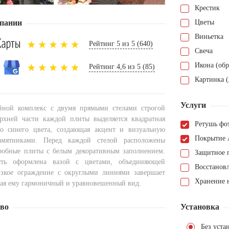
Крестик
пании
Цветы
Виньетка
Рейтинг 5 из 5 (640)
Свеча
Икона (обр
Рейтинг 4,6 из 5 (85)
Картинка (
Услуги
йной комплекс с двумя прямыми стелами строгой
рхней части каждой плиты выделяется квадратная
Ретушь фо
го синего цвета, создающая акцент и визуальную
Покрытие 
амятниками. Перед каждой стелой расположены
робные плиты с белым декоративным заполнением.
Защитное 
сть оформлена вазой с цветами, объединяющей
Восстанов
зкое ограждение с округлыми линиями завершает
Хранение н
вая ему гармоничный и уравновешенный вид.
тво
Установка
Без уста