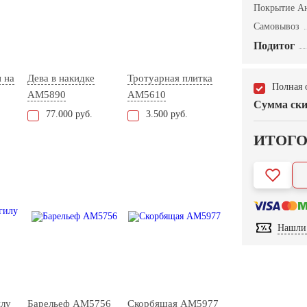
Покрытие А
Самовывоз
Подитог
 на
Дева в накидке
Тротуарная плитка
Полная 
AM5890
AM5610
Сумма ски
77.000 руб.
3.500 руб.
ИТОГ
Нашли 
илу
Барельеф AM5756
Скорбящая AM5977