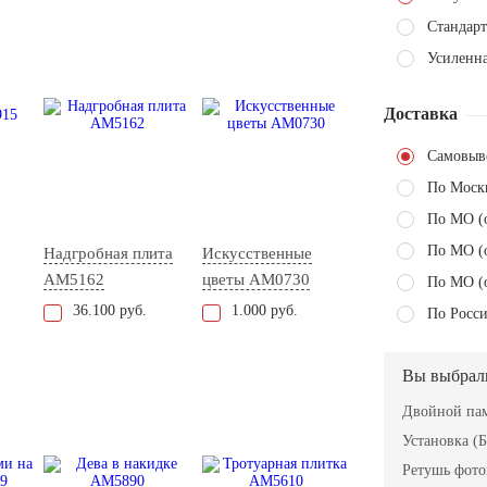
Стандарт
Усиленна
Доставка
Самовыв
По Моск
По МО (
По МО (
Надгробная плита
Искусственные
AM5162
цветы AM0730
По МО (
36.100 руб.
1.000 руб.
По Росси
Вы выбрал
Двойной пам
Установка (Б
Ретушь фот