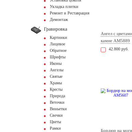
Установка цоколя
Укладка плитки
Ремонт и Реставрация
Демонтаж
Гравировка
Ангел с цветами
Картинки
камне AM5889
Лицевое
42.800 руб.
Обратное
Шрифты
Иконы
Ангелы
Святые
Храмы
Кресты
Природа
Веточки
Виньетки
Свечки
Цветы
Рамки
Бордюр на мог