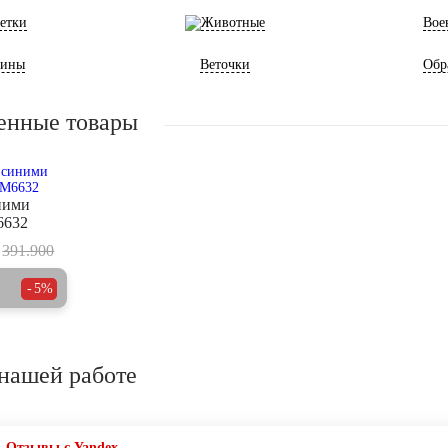
етки
Животные
Вое
ины
Веточки
Обр
енные товары
ними
6632
391.900
5%
нашей работе
Отзывы с Yandex