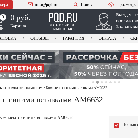
жера
info@pqd.ru
Поиск
Просмотре
Выезд мене
0 руб.
0
0
оформления
изготовление
Корзина
Заказать вы
памятников
АНОВКА
ОТЗЫВЫ
ГАРАНТИЯ
ОПЛАТА
СК
ьные комплексы на могилу
>
Комплекс с синими вставками AM6632
 с синими вставками AM6632
Полная 