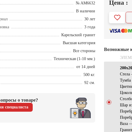
Цена :
№ AM6632
В наличии
риал
30 лет
новка
3 года
Карельский гранит
Высшая категория
Возможные 
Все стороны
ЭЛЕМ
Техническая (1-10 мм.)
от 14 дней
200х2
Стела 
500 кг.
Тумба
92 см.
Цветн
Цокол
Столб
опросы о товаре?
Шар и
ия специалиста
Пореб
Пореб
Ваза 
Гранит