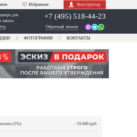
нное
Избранное
Конструктор
+7 (495) 518-44-23
джера для
 заказа
езд
Обратный звонок
ИДКИ
ФОТОГРАФИИ
КОНТАКТЫ
оплата (5%)
- 19.600 руб.