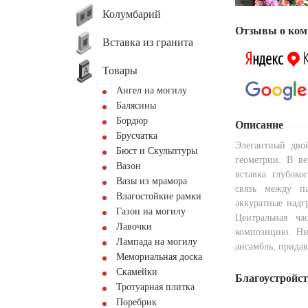
Колумбарий
Отзывы о ком
Вставка из гранита
Товары
Ангел на могилу
Балясины
Бордюр
Описание
Брусчатка
Элегантный дво
Бюст и Скульптуры
геометрии. В ве
Вазон
вставка глубоко
Вазы из мрамора
связь между п
Влагостойкие рамки
аккуратные надг
Газон на могилу
Центральная ча
Лавочки
композицию. Ни
Лампада на могилу
ансамбль, прида
Мемориальная доска
Скамейки
Благоустройс
Тротуарная плитка
Поребрик