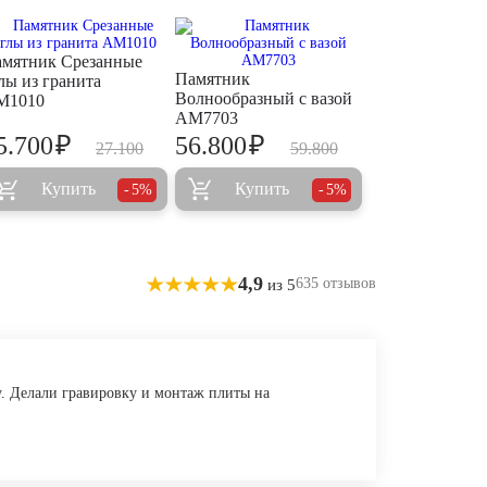
мятник Срезанные
Памятник
лы из гранита
Волнообразный с вазой
M1010
AM7703
₽
₽
5.700
56.800
27.100
59.800
Купить
Купить
5%
5%
4,9
635 отзывов
из 5
у. Делали гравировку и монтаж плиты на