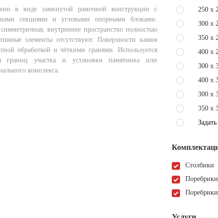
ено в виде замкнутой рамочной конструкции с
250 x 
ными секциями и угловыми опорными блоками.
300 x 
 симметричная, внутреннее пространство полностью
350 x 
ативные элементы отсутствуют. Поверхности камня
атной обработкой и чёткими гранями. Используется
400 x 
ия границ участка и установки памятника или
300 x 
иального комплекса.
400 x 
300 x 
350 x 
Задать
Комплектаци
Столбики
Поребрики
Поребрики
Услуги