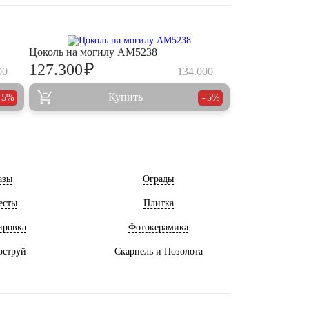
Цоколь на могилу AM5238
₽
127.300
00
134.000
Купить
5%
5%
азы
Ограды
есты
Плитка
ировка
Фотокерамика
оструй
Скарпель и Позолота