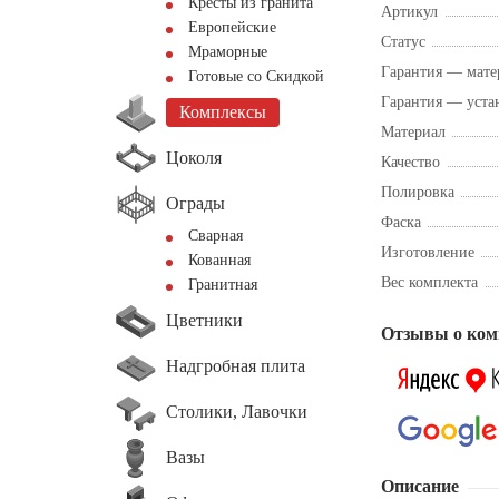
Кресты из гранита
Артикул
Европейские
Статус
Мраморные
Гарантия — мате
Готовые со Скидкой
Гарантия — уста
Комплексы
Материал
Цоколя
Качество
Полировка
Ограды
Фаска
Сварная
Изготовление
Кованная
Вес комплекта
Гранитная
Цветники
Отзывы о ком
Надгробная плита
Столики, Лавочки
Вазы
Описание