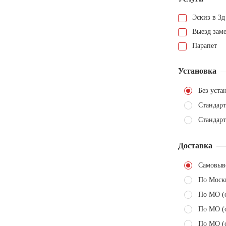
Эскиз в 3д
Выезд зам
Парапет
Установка
Без уста
Стандарт
Стандарт
Доставка
Самовыв
По Моск
По МО (
По МО (
По МО (