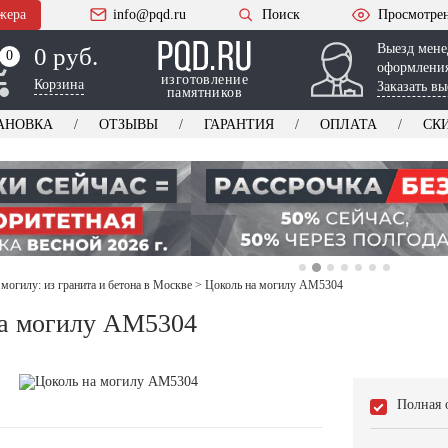
жера
info@pqd.ru
Поиск
Просмотре
Выезд мене
0 руб.
0
0
оформления
изготовление
Корзина
Заказать вы
памятников
АНОВКА
ОТЗЫВЫ
ГАРАНТИЯ
ОПЛАТА
СК
 могилу: из гранита и бетона в Москве
>
Цоколь на могилу AM5304
а могилу AM5304
Полная 