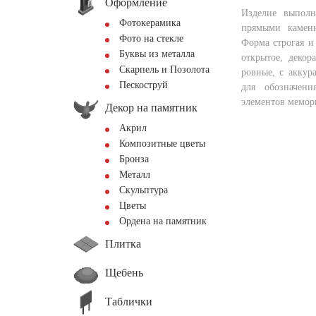
Оформление
Изделие выполн
Фотокерамика
прямыми камен
Фото на стекле
Форма строгая и
Буквы из металла
открытое, декор
Скарпель и Позолота
ровные, с аккур
Пескоструй
для обозначен
элементов мемор
Декор на памятник
Акрил
Композитные цветы
Бронза
Металл
Скульптура
Цветы
Ордена на памятник
Плитка
Щебень
Таблички