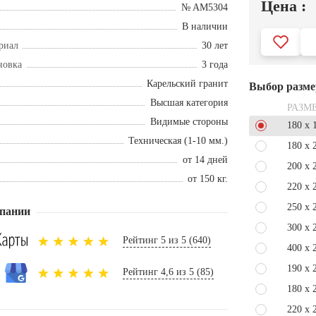
Цена :
№ AM5304
В наличии
риал
30 лет
новка
3 года
Карельский гранит
Выбор разме
Высшая категория
РАЗМ
Видимые стороны
180 x 
Техническая (1-10 мм.)
180 x 
от 14 дней
200 x 
от 150 кг.
220 x 
250 x 
пании
300 x 
Рейтинг 5 из 5 (640)
400 x 
190 x 
Рейтинг 4,6 из 5 (85)
180 x 
220 x 