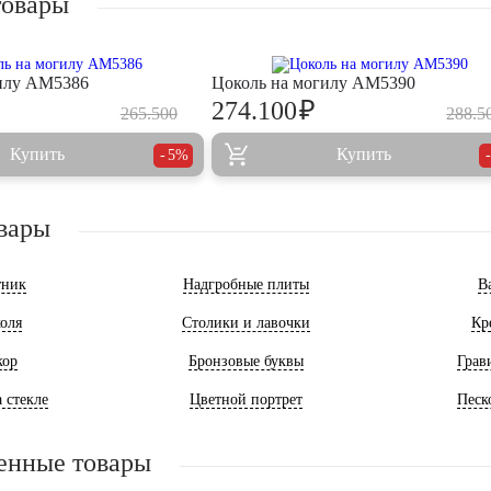
товары
гилу AM5386
Цоколь на могилу AM5390
₽
274.100
265.500
288.5
Купить
Купить
5%
вары
тник
Надгробные плиты
В
оля
Столики и лавочки
Кр
кор
Бронзовые буквы
Грав
 стекле
Цветной портрет
Песк
енные товары