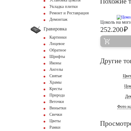
Похожие 
Установка цоколя
Укладка плитки
Ремонт и Реставрация
Демонтаж
Цоколь на мо
₽
252.200
Гравировка
Картинки
Лицевое
Обратное
Шрифты
Другие то
Иконы
Ангелы
Святые
Цве
Храмы
Цок
Кресты
Природа
Де
Веточки
Фото на
Виньетки
Свечки
Цветы
Просмотр
Рамки