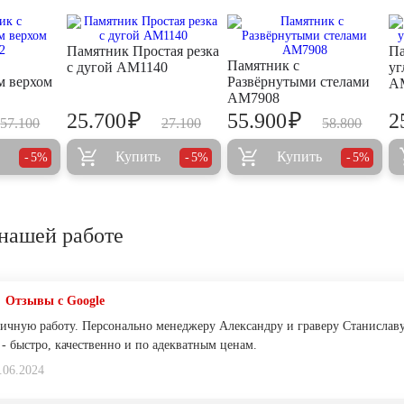
Памятник Простая резка
Па
Памятник с
с дугой AM1140
уг
м верхом
Развёрнутыми стелами
A
AM7908
₽
₽
25.700
55.900
2
57.100
27.100
58.800
Купить
Купить
5%
5%
5%
нашей работе
Отзывы с Google
личную работу. Персонально менеджеру Александру и граверу Станислав
- быстро, качественно и по адекватным ценам.
.06.2024