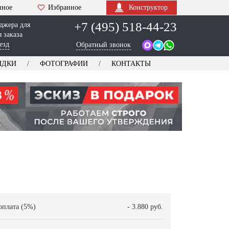
нное
Избранное
Конструктор
+7 (495) 518-44-23
джера для
 заказа
езд
Обратный звонок
ИДКИ
ФОТОГРАФИИ
КОНТАКТЫ
оплата (5%)
- 3.880 руб.