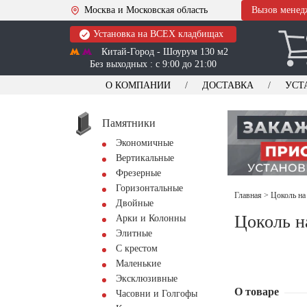
Москва и Московская область
Вызов менед
Установка на ВСЕХ кладбищах
Китай-Город - Шоурум 130 м2
Без выходных : с 9:00 до 21:00
О КОМПАНИИ
ДОСТАВКА
УСТ
Памятники
Экономичные
Вертикальные
Фрезерные
Горизонтальные
Главная
>
Цоколь на
Двойные
Цоколь н
Арки и Колонны
Элитные
С крестом
Маленькие
Эксклюзивные
О товаре
Часовни и Голгофы