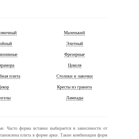
омичный
Маленький
ойный
Элитный
люзивные
Фрезерные
мрамора
Цоколя
бная плита
Столики и лавочки
екор
Кресты из гранита
нгелы
Лампады
е. Часто форма вставки выбирается в зависимости от
становлена плита в форме арки. Такие комбинации форм