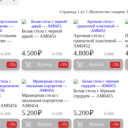
Страница 1 из 1 (Количество товаров: 8
Белая стела с черной
угольник
Арочная стела с
П
аркой — AM0451
нове —
гранитной пластиной —
в
AM0452
A
₽
₽
4.500
4.800
4.200
4.700
5.000
ь
Купить
Купить
5%
5%
5%
Белая стела с чёрным
с
Мраморная стела с
сердцем — AM0455
овальным портретом —
 AM0456
AM0454
₽
₽
5.200
5.200
5.300
5.500
5.500
ь
Купить
Купить
5%
5%
5%