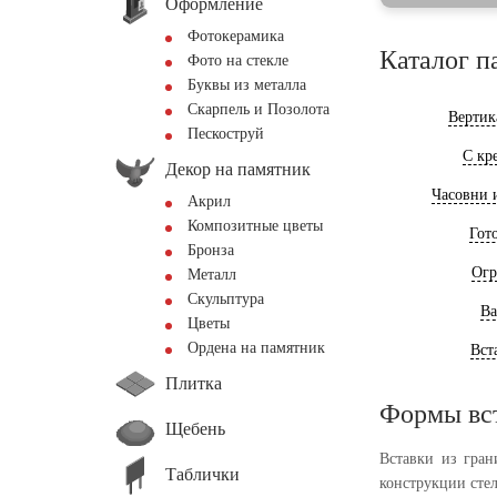
Оформление
Фотокерамика
Каталог п
Фото на стекле
Буквы из металла
Скарпель и Позолота
Вертик
Пескоструй
С кр
Декор на памятник
Часовни 
Акрил
Композитные цветы
Гот
Бронза
Огр
Металл
Скульптура
Ва
Цветы
Ордена на памятник
Вст
Плитка
Формы вс
Щебень
Вставки из гран
Таблички
конструкции сте