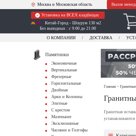
Москва и Московская область
Вызов менед
Установка на ВСЕХ кладбищах
Китай-Город - Шоурум 130 м2
Без выходных : с 9:00 до 21:00
О КОМПАНИИ
ДОСТАВКА
УСТ
Памятники
Экономичные
Вертикальные
Фрезерные
Горизонтальные
Главная
>
Гранитные
Двойные
Гранитны
Арки и Колонны
Элитные
С крестом
Гранитная встав
Маленькие
устанавливаются 
Эксклюзивные
Часовни и Голгофы
Категори