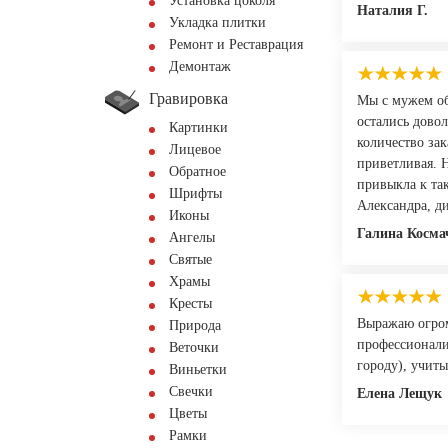
Установка цоколя
Наталия Г.
Укладка плитки
Ремонт и Реставрация
Демонтаж
Гравировка
Мы с мужем об
остались довол
Картинки
количество за
Лицевое
приветливая. Н
Обратное
привыкла к та
Шрифты
Александра, ди
Иконы
Галина Косма
Ангелы
Святые
Храмы
Кресты
Выражаю огром
Природа
профессионали
Веточки
городу), учиты
Виньетки
Свечки
Елена Лещук
Цветы
Рамки