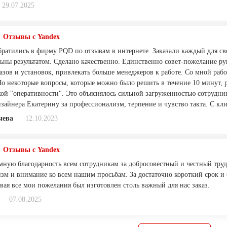
29.07.2025
Отзывы с Yandex
ратились в фирму PQD по отзывам в интернете. Заказали каждый для сво
ьны результатом. Сделано качественно. Единственно совет-пожелание ру
казов и установок, привлекать больше менеджеров к работе. Со мной раб
о некоторые вопросы, которые можно было решить в течение 10 минут, р
кой "оперативности". Это объяснялось сильной загруженностью сотрудни
зайнера Екатерину за профессионализм, терпение и чувство такта. С кли
чева
12.10.2023
Отзывы с Yandex
ную благодарность всем сотрудникам за добросовестный и честный труд,
зм и внимание ко всем нашим просьбам. За достаточно короткий срок и
вая все мои пожелания был изготовлен столь важный для нас заказ.
07.08.2025