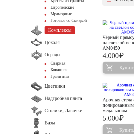
Кресты из гранита
Европейские
Мраморные
Готовые со Скидкой
Комплексы
Чёрный прямо
Цоколя
на светлой ос
AM0450
₽
4.000
Ограды
Сварная
Купит
Кованная
Гранитная
Цветники
Надгробная плита
Арочная стела 
полированным
Столики, Лавочки
медальоном —
₽
5.000
Вазы
Купит