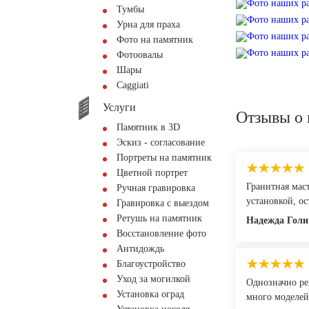
Тумбы
Урна для праха
Фото на памятник
Фотоовалы
Шары
Сaggiati
Услуги
Отзывы о 
Памятник в 3D
Эскиз - согласование
Портреты на памятник
Цветной портрет
Гранитная мас
Ручная гравировка
установкой, о
Гравировка с выездом
Ретушь на памятник
Надежда Голи
Восстановление фото
Антидождь
Благоустройство
Уход за могилкой
Однозначно ре
Установка оград
много моделей