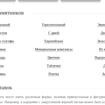
амятников
альный
Горизонтальный
Экон
естом
С аркой
Дв
и голгофы
Европейские
Экск
овые
Мемориальные комплексы
Из 
ады
Цветник
Надгро
зы
Таблички
Д
авка
Плитка
А
тавок
ита могут иметь различные формы, включая прямоугольные и фигурны
лы. Например, в надгробие с закругленной верхней частью может быть у