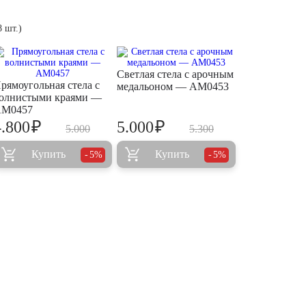
 шт.)
Светлая стела с арочным
рямоугольная стела с
медальоном — AM0453
олнистыми краями —
M0457
₽
₽
4.800
5.000
5.000
5.300
Купить
Купить
5%
5%