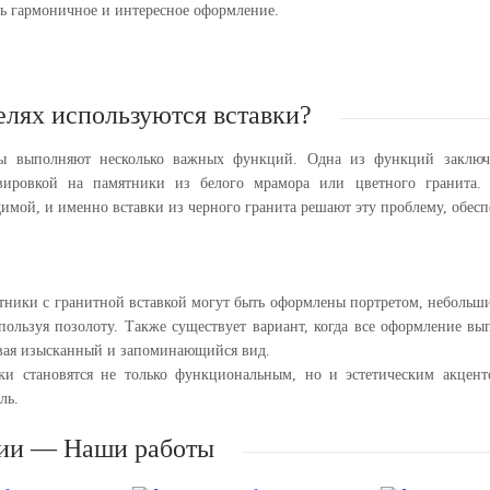
ть гармоничное и интересное оформление.
елях используются вставки?
ы выполняют несколько важных функций. Одна из функций заключа
вировкой на памятники из белого мрамора или цветного гранита. 
имой, и именно вставки из черного гранита решают эту проблему, обесп
ники с гранитной вставкой могут быть оформлены портретом, небольши
пользуя позолоту. Также существует вариант, когда все оформление вы
авая изысканный и запоминающийся вид.
ки становятся не только функциональным, но и эстетическим акцен
ль.
ии — Наши работы