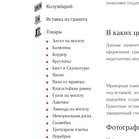
позволяют созда
Колумбарий
Вставка из гранита
В каких ц
Товары
Ангел на могилу
Данные элемент
Балясины
оформления гра
Бордюр
недостаточно вид
Брусчатка
Бюст и Скульптуры
Вазон
Вазы из мрамора
Мраморные памят
Влагостойкие рамки
под вставкой, ис
Газон на могилу
надгробия, созд
Лавочки
Гранитные встав
Лампада на могилу
завершенный сти
Мемориальная доска
Скамейки
Фотограф
Тротуарная плитка
Поребрик