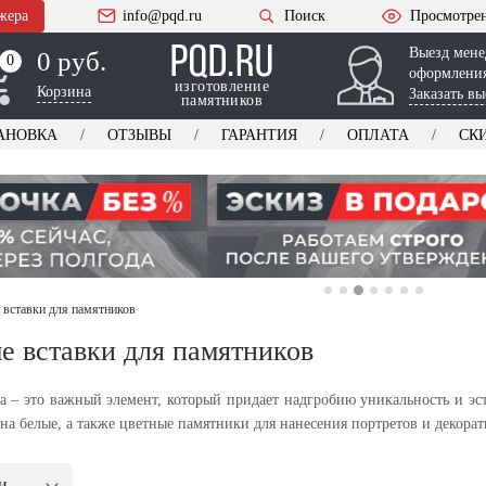
жера
info@pqd.ru
Поиск
Просмотре
Выезд мене
0 руб.
0
0
оформления
изготовление
Корзина
Заказать вы
памятников
АНОВКА
ОТЗЫВЫ
ГАРАНТИЯ
ОПЛАТА
СК
 вставки для памятников
е вставки для памятников
ка – это важный элемент, который придает надгробию уникальность и эс
на белые, а также цветные памятники для нанесения портретов и декор
и