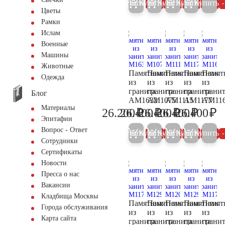
Купить
Купить
Купить
Купить
Купить
5%
5%
5%
5%
Цветы
Рамки
Ислам
Военные
Машины
Животные
Памятник
Памятник
Памятник
Памятник
Памят
Одежда
из
из
из
из
из
гранита
гранита
гранита
гранита
грани
Блог
AM1632
AM1075
AM1115
AM1177
AM11
Материалы
₽
₽
₽
₽
₽
26.200
26.400
26.400
26.400
26.400
27.600
27.800
27.800
27.800
27
Эпитафии
Вопрос - Ответ
Купить
Купить
Купить
Купить
Купить
5%
5%
5%
5%
Сотрудники
Сертификаты
Новости
Пресса о нас
Вакансии
Кладбища Москвы
Памятник
Памятник
Памятник
Памятник
Памят
Города обслуживания
из
из
из
из
из
Карта сайта
гранита
гранита
гранита
гранита
грани