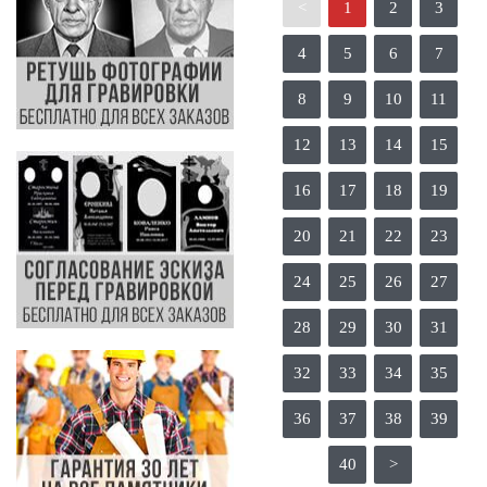
<
1
2
3
4
5
6
7
8
9
10
11
12
13
14
15
16
17
18
19
20
21
22
23
24
25
26
27
28
29
30
31
32
33
34
35
36
37
38
39
40
>