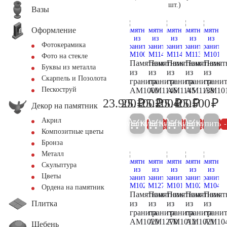
шт.)
Вазы
Оформление
Фотокерамика
Фото на стекле
Памятник
Памятник
Памятник
Памятник
Памят
Буквы из металла
из
из
из
из
из
Скарпель и Позолота
гранита
гранита
гранита
гранита
грани
Пескоструй
AM1000
AM1146
AM1145
AM1138
AM10
₽
₽
₽
₽
₽
23.900
25.100
25.200
25.400
25.500
25.200
26.400
26.500
26.700
26
Декор на памятник
Акрил
Купить
Купить
Купить
Купить
Купить
5%
5%
5%
5%
Композитные цветы
Бронза
Металл
Скульптура
Цветы
Ордена на памятник
Памятник
Памятник
Памятник
Памятник
Памят
Плитка
из
из
из
из
из
гранита
гранита
гранита
гранита
грани
AM1020
AM1270
AM1012
AM1021
AM10
Щебень