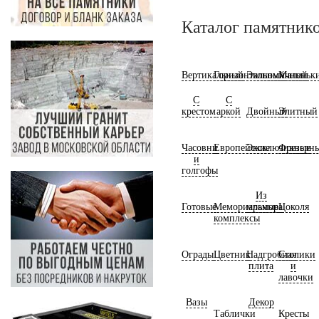
Каталог памятник
Вертикальный
Горизонтальный
Экономичный
Маленьк
С
С
крестом
аркой
Двойный
Элитный
Часовни
Европейские
Эксклюзивные
Фрезерн
и
голгофы
Из
Готовые
Мемориальные
мрамора
Цоколя
комплексы
Ограды
Цветник
Надгробная
Столики
плита
и
лавочки
Вазы
Декор
Таблички
Кресты