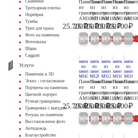
Скамейки
Памятник
Памятник
Памятник
Памятник
Памят
из
из
из
из
из
Тротуарная плитка
гранита
гранита
гранита
гранита
грани
Поребрик
AM1037
AM1010
AM1035
AM1106
AM10
Тумбы
₽
₽
₽
₽
₽
25.700
25.700
25.700
25.700
25.700
27.100
27.100
27.100
27.100
27
Урна для праха
Фото на памятник
Купить
Купить
Купить
Купить
Купить
5%
5%
5%
5%
Фотоовалы
Шары
Сaggiati
Услуги
Памятник в 3D
Эскиз - согласование
Памятник
Памятник
Памятник
Памятник
Памят
из
из
из
из
из
Портреты на памятник
гранита
гранита
гранита
гранита
грани
Цветной портрет
AM1633
AM1280
AM1120
AM1186
AM11
Ручная гравировка
₽
₽
₽
₽
₽
25.700
25.800
25.800
25.800
25.800
27.100
27.200
27.200
27.200
27
Гравировка с выездом
Ретушь на памятник
Купить
Купить
Купить
Купить
Купить
5%
5%
5%
5%
Восстановление фото
Антидождь
Благоустройство