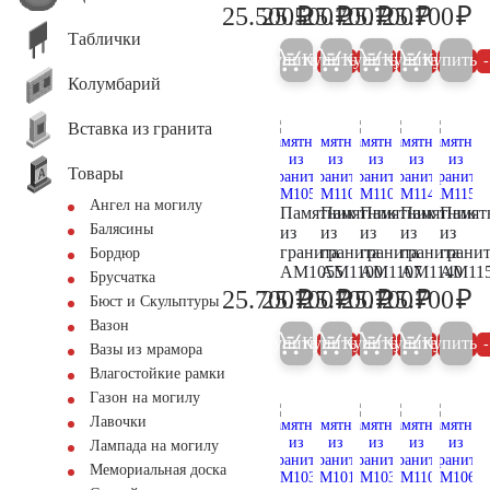
₽
₽
₽
₽
₽
25.500
25.500
25.700
25.700
25.700
26.800
26.800
27.100
27.100
27
Таблички
Купить
Купить
Купить
Купить
Купить
5%
5%
5%
5%
Колумбарий
Вставка из гранита
Товары
Ангел на могилу
Памятник
Памятник
Памятник
Памятник
Памят
Балясины
из
из
из
из
из
гранита
гранита
гранита
гранита
грани
Бордюр
AM1055
AM1100
AM1107
AM1140
AM11
Брусчатка
₽
₽
₽
₽
₽
25.700
25.700
25.700
25.700
25.700
27.100
27.100
27.100
27.100
27
Бюст и Скульптуры
Вазон
Купить
Купить
Купить
Купить
Купить
5%
5%
5%
5%
Вазы из мрамора
Влагостойкие рамки
Газон на могилу
Лавочки
Лампада на могилу
Мемориальная доска