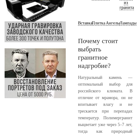
из
гранита
Вставка
Плитка
Ангелы
Лампады
Почему стоит
выбрать
гранитное
надгробие?
Натуральный камень —
оптимальный выбор для
российского климата. В
отличие от мрамора, он не
впитывает влагу и не
трескается при перепадах
температур. Полимергранит
выцветает уже через 5–7 лет,
тогда как природный