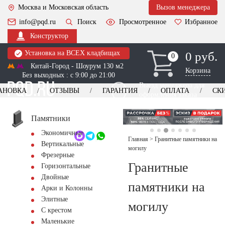
Москва и Московская область
Вызов менеджера
info@pqd.ru
Поиск
Просмотренное
Избранное
Конструктор
Установка на ВСЕХ кладбищах
0 руб.
0
0
Китай-Город - Шоурум 130 м2
Корзина
Без выходных : с 9:00 до 21:00
Выезд менеджера для
АНОВКА
ОТЗЫВЫ
ГАРАНТИЯ
ОПЛАТА
СК
оформления заказа
изготовление
Заказать выезд
памятников
+7 (495) 518-44-23
Памятники
Экономичные
Обратный звонок
Главная
>
Гранитные памятники на
Вертикальные
могилу
Фрезерные
Гранитные
Горизонтальные
Двойные
памятники на
Арки и Колонны
Элитные
могилу
С крестом
Маленькие