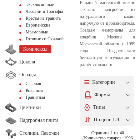
В нашей мастерской можно
Эксклюзивные
заказать надгробие из
Часовни и Голгофы
натурального камня
Кресты из гранита
напрямую от производителя.
Европейские
Создаём мемориалы для
Мраморные
кладбищ Москвы и
Готовые со Скидкой
Московской области с 1999
Комплексы
года. Предоставляем
бесплатную консультацию и
Цоколя
расчёт стоимости.
Ограды
Категории
Сварная
Кованная
Формы
Гранитная
Типы
Цветники
По цене 1-9
Надгробная плита
Столики, Лавочки
Страница 1 из 40
(Количество товаров: 1993