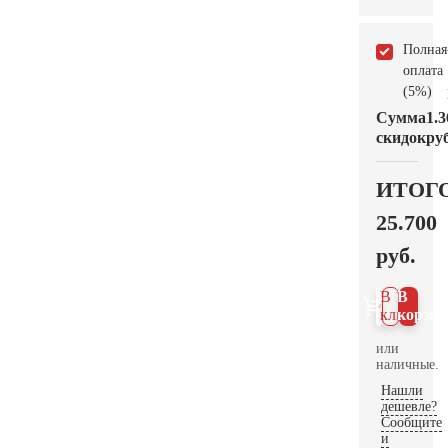
Полная
оплата
(5%)
Сумма
1.3
скидок
руб
ИТОГ
25.700
руб.
В 1
В
клик
корзин
или
наличные.
Нашли
дешевле?
Сообщите
и