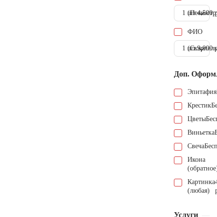
1 шт.
(Пескостр
4.500 
ФИО
1 шт.
(Скарпель
9.000 
Доп. Оформ
Эпитафия
Крестик
Б
Цветы
Бес
Виньетка
Свеча
Бес
Икона
(обратное
Картинка
(любая)
Услуги