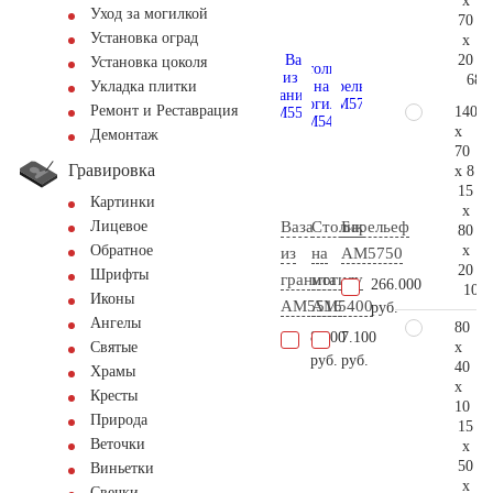
x
Уход за могилкой
70
Установка оград
x
20
Установка цоколя
68.
Укладка плитки
Ремонт и Реставрация
140
x
Демонтаж
70
Гравировка
x 8
15
Картинки
x
Ваза
Столик
Барельеф
Лицевое
80
x
Обратное
из
на
AM5750
20
Шрифты
гранита
могилу
266.000
105.
Иконы
AM5516
AM5400
руб.
Ангелы
80
8.000
7.100
x
Святые
руб.
руб.
40
Храмы
x
Кресты
10
Природа
15
Веточки
x
50
Виньетки
x
Свечки