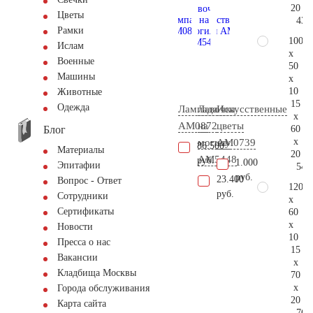
20
Цветы
43.
Рамки
100
Ислам
x
Военные
50
Машины
x
10
Животные
15
Одежда
Лампада
Лавочка
Искусственные
x
AM0872
на
цветы
Блог
60
x
могилу
AM0739
86.500
Материалы
20
AM5448
руб.
1.000
Эпитафии
54.
руб.
23.400
Вопрос - Ответ
120
руб.
Сотрудники
x
Сертификаты
60
x
Новости
10
Пресса о нас
15
Вакансии
x
Кладбища Москвы
70
x
Города обслуживания
20
Карта сайта
76.