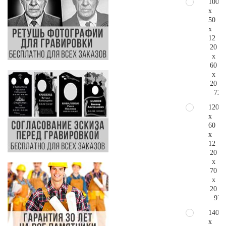
100
x
50
x
12
20
x
60
x
20
72.
120
x
60
x
12
20
x
70
x
20
97.
140
x