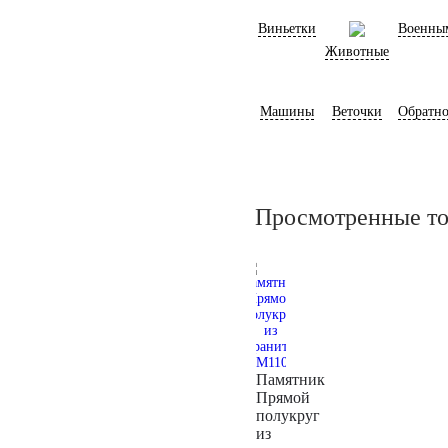
Виньетки
Военны
Животные
Машины
Веточки
Обратно
Просмотренные т
Памятник
Прямой
полукруг
из