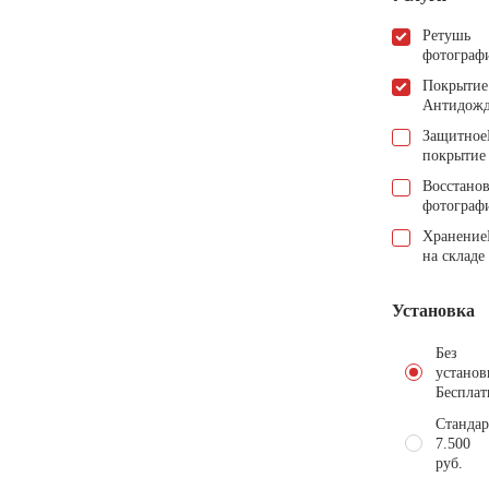
Ретушь
фотограф
Покрытие
Антидож
Защитное
покрытие
Восстано
фотограф
Хранение
на складе
Установка
Без
установ
Бесплат
Стандар
7.500
руб.