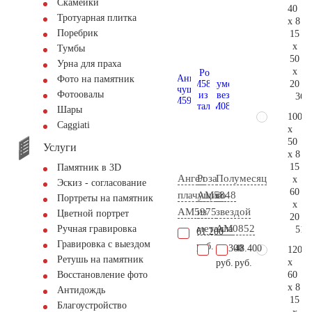
Скамейки
40
Тротуарная плитка
x 8
Поребрик
15
x
Тумбы
50
Урна для праха
x
Фото на памятник
20
Фотоовалы
36.
Шары
100
Сaggiati
x
50
Услуги
x 8
15
Памятник в 3D
Ангел
Роза
Полумесяц
x
Эскиз - согласование
60
плачущий
AM5848
со
Портреты на памятник
x
AM5975
из
звездой
Цветной портрет
20
металла
AM0852
Ручная гравировка
51.
61.200
Гравировка с выездом
руб.
24.300
48.400
120
Ретушь на памятник
x
руб.
руб.
60
Восстановление фото
x 8
Антидождь
15
Благоустройство