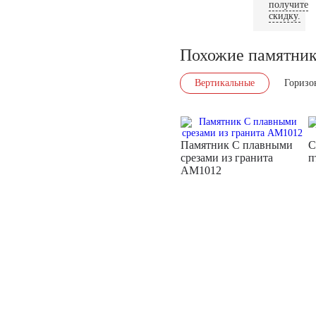
получите
скидку.
Похожие памятни
Вертикальные
Горизо
Памятник С плавными
С
срезами из гранита
п
AM1012