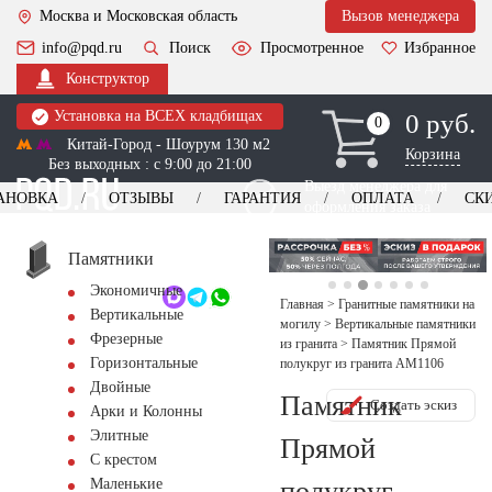
Москва и Московская область
Вызов менеджера
info@pqd.ru
Поиск
Просмотренное
Избранное
Конструктор
Установка на ВСЕХ кладбищах
0 руб.
0
0
Китай-Город - Шоурум 130 м2
Корзина
Без выходных : с 9:00 до 21:00
Выезд менеджера для
АНОВКА
ОТЗЫВЫ
ГАРАНТИЯ
ОПЛАТА
СК
оформления заказа
изготовление
Заказать выезд
памятников
+7 (495) 518-44-23
Памятники
Экономичные
Обратный звонок
Главная
>
Гранитные памятники на
Вертикальные
могилу
>
Вертикальные памятники
Фрезерные
из гранита
>
Памятник Прямой
Горизонтальные
полукруг из гранита AM1106
Двойные
Памятник
Создать эскиз
Арки и Колонны
Элитные
Прямой
С крестом
полукруг
Маленькие