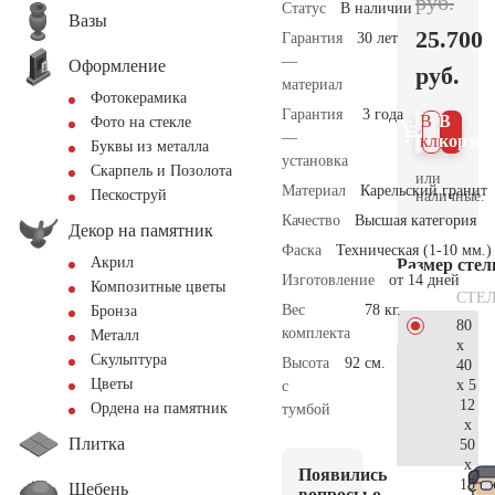
руб.
Статус
В наличии
Вазы
25.700
Гарантия
30 лет
—
Оформление
руб.
материал
Фотокерамика
Гарантия
3 года
В 1
В
Фото на стекле
—
клик
корзин
Буквы из металла
установка
Скарпель и Позолота
или
Материал
Карельский гранит
Пескоструй
наличные.
Качество
Высшая категория
Декор на памятник
Фаска
Техническая (1-10 мм.)
Акрил
Размер сте
Изготовление
от 14 дней
Композитные цветы
СТЕ
Вес
78 кг.
Бронза
80
комплекта
Металл
x
Скульптура
Высота
92 см.
40
Цветы
x 5
с
12
Ордена на памятник
тумбой
x
Плитка
50
x
Появились
15
Щебень
вопросы о