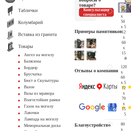
27.
товаре?
Консультация
Таблички
100
специалиста
x
50
Колумбарий
x 5
Примеры памятников
12
Вставка из гранита
x
60
Товары
x
15
Ангел на могилу
40.
Балясины
120
Бордюр
Отзывы о компании
x
Брусчатка
60
Бюст и Скульптуры
x 5
Вазон
12
x
Вазы из мрамора
70
Влагостойкие рамки
x
Газон на могилу
15
Лавочки
51.
Лампада на могилу
80
Благоустройство
Мемориальная доска
x