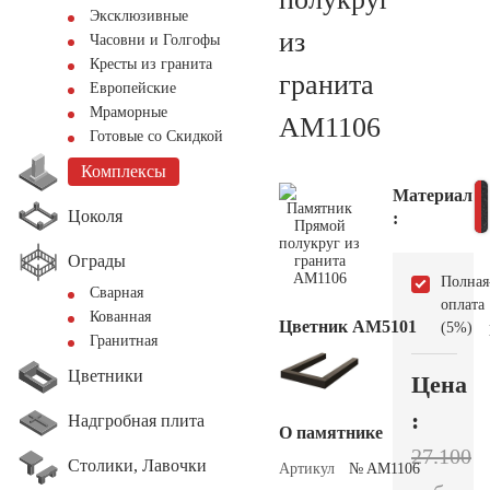
Эксклюзивные
из
Часовни и Голгофы
Кресты из гранита
гранита
Европейские
Мраморные
AM1106
Готовые со Скидкой
Комплексы
Материал
Цоколя
:
Ограды
Полная
Сварная
оплата
Кованная
Цветник АМ5101
(5%)
Гранитная
Цветники
Цена
:
Надгробная плита
О памятнике
27.100
Столики, Лавочки
Артикул
№ AM1106